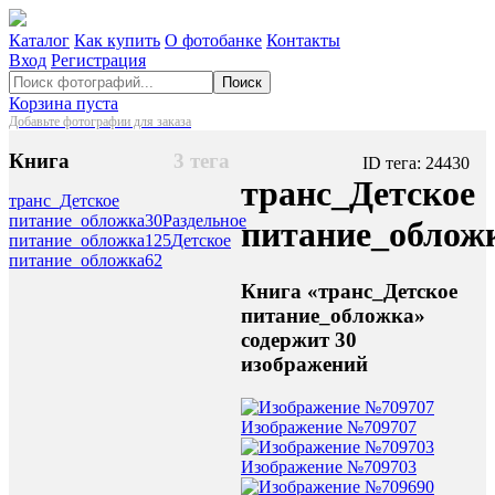
Каталог
Как купить
О фотобанке
Контакты
Вход
Регистрация
Поиск
Корзина пуста
Добавьте фотографии для заказа
Книга
3 тега
ID тега: 24430
транс_Детское
транс_Детское
питание_обложка
30
Раздельное
питание_облож
питание_обложка
125
Детское
питание_обложка
62
Книга «транс_Детское
питание_обложка»
содержит 30
изображений
Изображение №709707
Изображение №709703