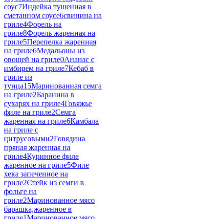
соус
7
Индейка тушенная в
сметанном соусе
6
свинина на
гриле
4
Форель на
гриле
8
Форель жаренная на
гриле
5
Перепелка жаренная
на гриле
6
Медальоны из
овощей на гриле
0
Ананас с
имбирем на гриле
7
Кебаб в
гриле из
тунца
15
Маринованная семга
на гриле
2
Баранина в
сухарях на гриле
4
Говяжье
филе на гриле
2
Семга
жаренная на гриле
6
Камбала
на гриле с
цитрусовыми
2
Говядина
пряная жаренная на
гриле
4
Куринное филе
жаренное на гриле
5
Филе
хека запеченное на
гриле
2
Стейк из семги в
фольге на
гриле
2
Маринованное мясо
барашка,жаренное в
гриле
1
Маринованное мясо