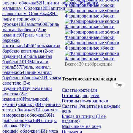
вкусно_обложка
52
Напитки_обложка
36
Нашим
Фаршированные яблоки
малышам_Обложка
20
Напитки
с алкоголем_Обложка
48
На
Фаршированные яблоки
пару в горшочке в
духовке
18
Намастэ
609
Гриль
Фаршированные яблоки
мангал барбекю (2-ое
издание)
0
Гриль мангал
Фаршированные яблоки
барбекю
коптильня
1456
Гриль мангал
Фаршированные яблоки
барбекю коптильня (2-ое
издание)
15
Гриль мангал
Фаршированные яблоки
барбекю
1013
Мангал и
Всего: 30 изображений
гриль
557
Гриль, мангал,
барбекю
64
Гриль мангал
барбекю_обложка
31
Изучаем
Тематические коллекции
своё тело (3-е
Еще
издание)
0
Изучаем наши
Салаты-коктейли
чувства (2-е
Готовим для детей
издание)
0
Итальянской
Готовим по-украински
кухни (компакт)
0
Изделия из
Салаты_Рецепты на каждый
теста_обложка
63
Из капусты
день
и морковки обложка
39
Из
Блюда из птицы (8-ое
рыбы обложка
16
Из птицы
издание)
обложка
18
Из
Малышкам на обед
овощей_обложка
44
Из мяса
Пельмени