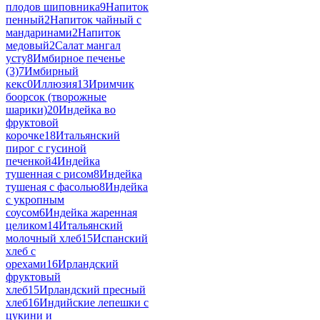
плодов шиповника
9
Напиток
пенный
2
Напиток чайный с
мандаринами
2
Напиток
медовый
2
Салат мангал
усту
8
Имбирное печенье
(3)
7
Имбирный
кекс
0
Иллюзия
13
Иримчик
боорсок (творожные
шарики)
20
Индейка во
фруктовой
корочке
18
Итальянский
пирог с гусиной
печенкой
4
Индейка
тушенная с рисом
8
Индейка
тушеная с фасолью
8
Индейка
с укропным
соусом
6
Индейка жаренная
целиком
14
Итальянский
молочный хлеб
15
Испанский
хлеб с
орехами
16
Ирландский
фруктовый
хлеб
15
Ирландский пресный
хлеб
16
Индийские лепешки с
цукини и