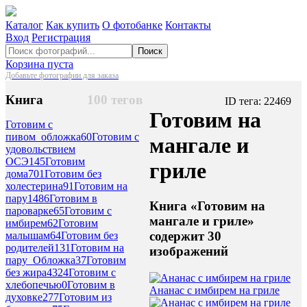
Каталог
Как купить
О фотобанке
Контакты
Вход
Регистрация
Поиск
Корзина пуста
Добавьте фотографии для заказа
Книга
100 тегов
ID тега: 22469
Готовим на
Готовим с
пивом_обложка
60
Готовим с
мангале и
удовольствием
ОСЭ
145
Готовим
гриле
дома
701
Готовим без
холестерина
91
Готовим на
пару
1486
Готовим в
Книга «Готовим на
пароварке
65
Готовим с
мангале и гриле»
имбирем
62
Готовим
содержит 30
малышам
64
Готовим без
родителей
131
Готовим на
изображений
пару_Обложка
37
Готовим
без жира
4324
Готовим с
хлебопечью
0
Готовим в
Ананас с имбирем на гриле
духовке
277
Готовим из