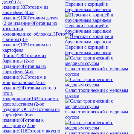
детей (2-е
Персики с корицей и
издание)
33
Готовим из
брусничным вареньем
картофеля (4-ое
издание)
108
Готовим детям
(2-ое издание)
0
Готовим из
Персики с корицей и
того что в
брусничным вареньем
холодильнике_обложка
13
Готовим
с вином (3-е
издание)
105
Готовим из
Персики с корицей и
картофеля
брусничным вареньем
(Рипол)
58
Готовим из
баранины (2-ое
издание)
0
Готовим из
Салат тропический с медовым
картофеля (4-ое
соусом
издание)
91
Готовим в
микроволновке (2-ое
издание)
0
Готовим из того
Салат тропический с медовым
что в
соусом
холодильнике
163
Готовим с
удовольствием (2-ое
издание) ОСЭ
27
Готовим из
Салат тропический с медовым
картофеля (6-ое
соусом
издание)
0
Готовим к
празднику (2-ое
издание)
116
Готовим вкусно
Салат тропический с медовым