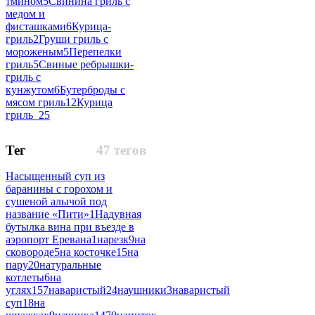
тмином
5
Свинина гриль с
медом и
фисташками
6
Курица-
гриль
2
Груши гриль с
мороженым
5
Перепелки
гриль
5
Свиные ребрышки-
гриль с
кунжутом
6
Бутерброды с
мясом гриль
12
Курица
гриль_2
5
Тег
47 тегов
Насыщенный суп из
баранины с горохом и
сушеной алычой под
название «Пити»
1
Надувная
бутылка вина при въезде в
аэропорт Еревана
1
нарезк
9
на
сковороде
5
на косточке
15
на
пару
20
натуральные
котлеты
6
на
углях
157
наваристый
24
наушники
3
наваристый
суп
18
на