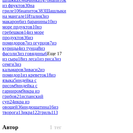
шпажках
9
начинка
1470
напиток
из фруктов
30
на
гриле
106
напиток
383
Шашлыки
на мангале
1
Италия
3
из
макарон
6
из баранины
10
из
море прдуктов
10
из
гребешков
14
из море
продуктов
36
из
помидоров
7
из огурцов
7
из
курицы
4
из тунца
8
из
фасоли
3
из говядины
6
Еще 17
из сыра
18
из леса
1
из риса
3
из
семги
3
из
кальмаров
3
иваси
2
из
помидор
1
из креветок
18
из
языка
5
индейка с
рисом
9
индейка с
гарниром
9
икра из
грибов
21
испанский
суп
24
икра из
овощей
36
индюшатина
16
из
творога
13
икра
122
гриль
113
Автор
1 тег