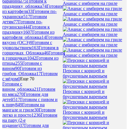
баранины
75
Готовим к
Ананас с имбирем на гриле
празднику_обложка
74
Готовим
из картофеля
33
Готовим по-
Ананас с имбирем на гриле
украински
517
Готовим
детям
77
Готовим по-
Ананас с имбирем на гриле
грузински
444
Готовим к
празднику
1607
Готовим из
Ананас с имбирем на гриле
картофеля_обложка
14
Готовим
вкусно (ОСЭ)
9
Готовим с
Ананас с имбирем на гриле
удовольствием
163
Готовим в
горшочках_Обложка
46
Готовим
Ананас с имбирем на гриле
в горшочках
1042
Готовим из
птицы
255
Готовим с
вином
90
Готовим из
Персики с корицей и
грибов_Обложка
17
Готовим
брусничным вареньем
с мёдом
0
Еще 70
Готовим с
вином_обложка
21
Готовим
Персики с корицей и
из мяса
270
Готовим для
брусничным вареньем
детей
517
Готовим с пивом и
к пиву
849
Готовим на
мангале и гриле
30
Готовим
Персики с корицей и
легко и просто
1236
Готовим
брусничным вареньем
на пару (2-е
издание)
37
Готовим для