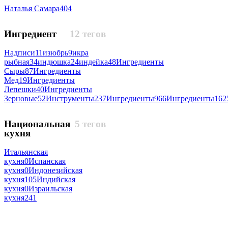
Наталья Самара
404
Ингредиент
12 тегов
Надписи
11
изюбрь
9
икра
рыбная
34
индюшка
24
индейка
48
Ингредиенты
Сыры
87
Ингредиенты
Мед
19
Ингредиенты
Лепешки
40
Ингредиенты
Зерновые
52
Инструменты
237
Ингредиенты
966
Ингредиенты
162
Национальная
5 тегов
кухня
Итальянская
кухня
0
Испанская
кухня
0
Индонезийская
кухня
105
Индийская
кухня
0
Израильская
кухня
241