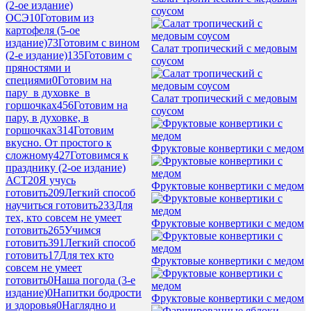
(2-ое издание)
соусом
ОСЭ
10
Готовим из
картофеля (5-ое
издание)
73
Готовим с вином
Салат тропический с медовым
(2-е издание)
135
Готовим с
соусом
пряностями и
специями
0
Готовим на
пару_в духовке_в
Салат тропический с медовым
горшочках
456
Готовим на
соусом
пару, в духовке, в
горшочках
314
Готовим
вкусно. От простого к
Фруктовые конвертики с медом
сложному
427
Готовимся к
празднику (2-ое издание)
АСТ
20
Я учусь
Фруктовые конвертики с медом
готовить
209
Легкий способ
научиться готовить
233
Для
тех, кто совсем не умеет
Фруктовые конвертики с медом
готовить
265
Учимся
готовить
391
Легкий способ
готовить
17
Для тех кто
Фруктовые конвертики с медом
совсем не умеет
готовить
0
Наша погода (3-е
издание)
0
Напитки бодрости
Фруктовые конвертики с медом
и здоровья
0
Наглядно и