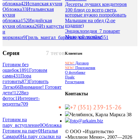
обложка
42
Испанская кухня
Десерты лучших кондитеров
Обложка
33
Итальянская
100 блюд со всего света,
которые нужно попробовать
кухня
Малышам на обед (2-ое
обложка
152
Индийская
издание)
кухня обложка
26
Из капусты
Энциклопедия_7 поварят
и
Молодой хозяйке
морковки
9
Гриль_мангал_барбекю_коптильня
551
Серия
7 тегов
Клиентам
Договор
NEW!
Готовим без
Приложения
NEW!
ошибок
1891
Готовим
О фотобанке
сами
431
Пора
Прайс
готовить
873
Готовить
Регистрация
Легко
66
Внимание! Готовят
дети!
1228
из
Контакты
фотос
1
Интернет-
рецепты
709
+7 (351) 239-15-26
Челябинск, Карла Маркса 38
Готовим на
foto@arkaim.biz
пару_вступление
0
Обложка
Готовим на пару
0
Наталья
© ООО «Издательство
Самара
0
На пару ссылки на
«Миллион Меню», 2007—2026