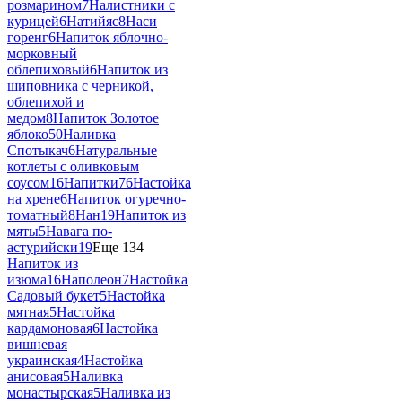
розмарином
7
Налистники с
курицей
6
Натийяс
8
Наси
горенг
6
Напиток яблочно-
морковный
облепиховый
6
Напиток из
шиповника с черникой,
облепихой и
медом
8
Напиток Золотое
яблоко
50
Наливка
Спотыкач
6
Натуральные
котлеты с оливковым
соусом
16
Напитки
76
Настойка
на хрене
6
Напиток огуречно-
томатный
8
Нан
19
Напиток из
мяты
5
Навага по-
астурийски
19
Еще 134
Напиток из
изюма
16
Наполеон
7
Настойка
Садовый букет
5
Настойка
мятная
5
Настойка
кардамоновая
6
Настойка
вишневая
украинская
4
Настойка
анисовая
5
Наливка
монастырская
5
Наливка из