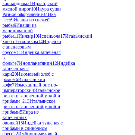
кариандром
21
Ирландский
мясной пирог
10
Икура суши
Разное оформление
34
Ика
гесо
9
Иваши из свежей
рыбы
9
Иваши из
маринованной
рыбы
11
Инжир
10
Испаньола
17
Итальянский
хлеб с базиликом
14
Индейка
с ананасовым
соусом
11
Индейка запеченая
в
фольге
7
Инопланетянин
12
Индейка
запеченная с
кари
20
Изюмовый хлеб с
ромом
6
Итальянский
кофе
7
Изысканный рис по-
императорски
4
Итальянское
ризотто запеченной уткой и
грибами_2
13
Итальянское
ризотто запеченной уткой и
грибами
5
Икра из
запеченных
овощей
15
Индейка тушеная с
грибами в сливочном
соусе
22
Имбирно-медовый