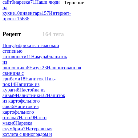
сайт
0
нарезка
71
Наши люди
Терпение...
на
кухне
10
инвентарь
157
Интернет-
проект
15686
Рецепт
164 тега
Полуфабрикаты с высокой
степенью
готовности
11
Намура
0
напиток
из
шиповника
6
Назук
23
Нашпигованная
свинина с
грибами
18
Напиток Пик-
пок
14
Напиток из
кураги
8
Настойка из
айвы
9
Налистники
32
Напиток
из картофельного
сока
6
Напиток из
картофельного
отвара
7
Натто
9
Натто
маки
6
Нарезка
скумбрии
7
Натуральная
котлета с виноградом и