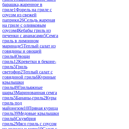
барашка,жаренное в
гриле
1
Форель на гриле с
соусом из свежей
паприки
26
Сельдь жареная
на гриле с оливковым
соусом
4
Кебабы гриль из
печенки с ананасами
5
Семга
гриль в лимонном
маринаде
5
Теплый салат из
говядины и овощей
гриль
4
Овощи
гриль
12
Креветки в беконе-
гриль
5
Гриль
светофор
2
Теплый салат с
говядиной гриль
6
Куриные
крылышки
гриль
49
Грильяжные
шары
3
Маринованная семга
гриль
5
Бананы-гриль
2
Куры
гриль под
майонезом
10
Пряная курица
гриль
39
Медовые крылышки
гриль
6
Скумбрия
гриль
2
Мясо гриль с соусом
из ананаса и киви
10
Салат с