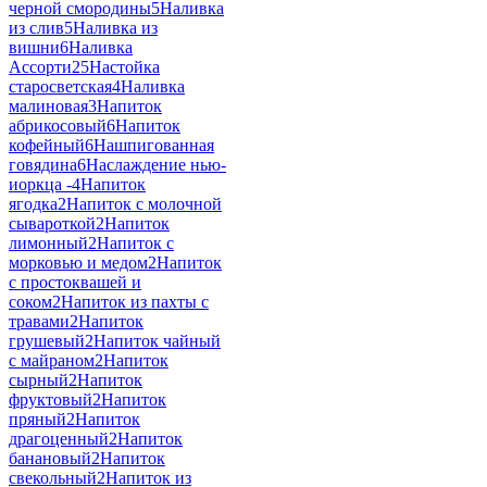
черной смородины
5
Наливка
из слив
5
Наливка из
вишни
6
Наливка
Ассорти
25
Настойка
старосветская
4
Наливка
малиновая
3
Напиток
абрикосовый
6
Напиток
кофейный
6
Нашпигованная
говядина
6
Наслаждение нью-
иоркца -
4
Напиток
ягодка
2
Напиток с молочной
сывароткой
2
Напиток
лимонный
2
Напиток с
морковью и медом
2
Напиток
с простоквашей и
соком
2
Напиток из пахты с
травами
2
Напиток
грушевый
2
Напиток чайный
с майраном
2
Напиток
сырный
2
Напиток
фруктовый
2
Напиток
пряный
2
Напиток
драгоценный
2
Напиток
банановый
2
Напиток
свекольный
2
Напиток из