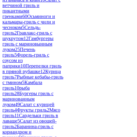
ветчиной гриль и
пикантными
гренками
60
Осьминоги и
кальмары-гриль с чили и
чесноком
5
Сельдь-
гриль
2
Гравлакс-гриль с
шукрутом
12
Гамбургеры
гриль с мариновынным
луком
25
Печень
гриль
5
Форель-гриль с
соусом из
паприки
10
Перепелки гриль
в пряной рубашке
12
Курица
гриль
7
Рыбные кебабы-гриль
с тмином
5
Камбала
гриль
10
рыба
гриль
28
Бургеры гриль с
маринованным
луком
49
Салат с курицей
гриль
4
Фрукты гриль
2
Мясо
гриль
11
Сардельки гриль в
лаваше
5
Салат из овощей-
гриль
2
Баранина-гриль с
кориандром и