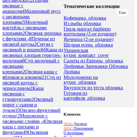
шотландски
12
Оладьи
овсяные с
Тематические коллекции
ананасом
4
Малиновый мусс
Еще
с овсянными
Кофеварка_обложка
хлопьями
5
Молочный
Из рыбы обложка
коктейль с овсяными
Гриль мангал барбекю
хлопьями
2
Овсяная лепешка
коптильня (2-ое издание)
с фруктами -
8
Печенье из
Яичница (2-ое издание)
овсяной крупы
2
Смузи с
Щедрая осень_обложка
овсянкой и вишней
6
Каша из
Украинская
кухня_компакт_cover
овсянных хлопьев геркулес-
Салаты из Европы_обложка
молочная
8
Суп молочный с
Любимые Запеканки Обложка
овсяными
Любава
клецками
2
Овсяная каша с
Молодожены на
яблоком и изюмом
21
Суп из
кухне_обложка
овсяной крупы с
Вкусности из теста обложка
черносливом
2
Каша
Готовим из
овсянная с
картофеля_обложка
суховруктами
2
Овсяный
пирог с сыром и
луком
10
Овсяно-фруктовый
Клиентам
пудинг
2
Мороженое с
овсяными слоями -
4
Овсяная
Договор
NEW!
каша с орехами и
Приложения
NEW!
фруктами
49
Овсянная
О фотобанке