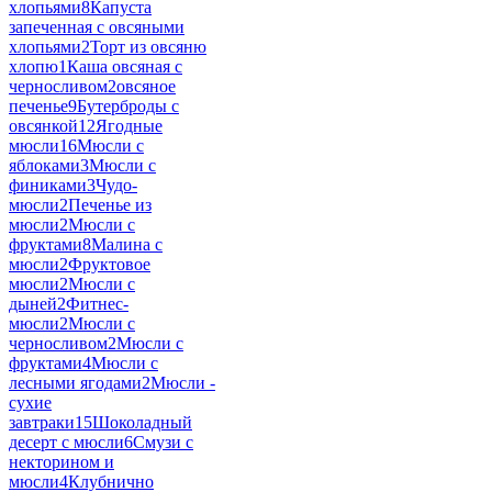
хлопьями
8
Капуста
запеченная с овсяными
хлопьями
2
Торт из овсяню
хлопю
1
Каша овсяная с
черносливом
2
овсяное
печенье
9
Бутерброды с
овсянкой
12
Ягодные
мюсли
16
Мюсли с
яблоками
3
Мюсли с
финиками
3
Чудо-
мюсли
2
Печенье из
мюсли
2
Мюсли с
фруктами
8
Малина с
мюсли
2
Фруктовое
мюсли
2
Мюсли с
дыней
2
Фитнес-
мюсли
2
Мюсли с
черносливом
2
Мюсли с
фруктами
4
Мюсли с
лесными ягодами
2
Мюсли -
сухие
завтраки
15
Шоколадный
десерт с мюсли
6
Смузи с
некторином и
мюсли
4
Клубнично