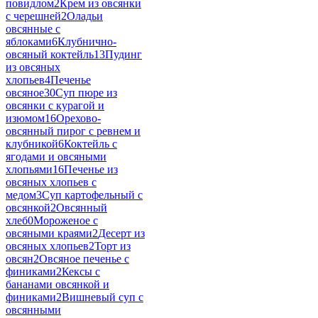
повидлом
2
Крем из овсянки
с черешней
2
Оладьи
овсянные с
яблоками
6
Клубнично-
овсяный коктейль
13
Пудинг
из овсяных
хлопьев
4
Печенье
овсяное
30
Суп пюре из
овсянки с курагой и
изюмом
16
Орехово-
овсянный пирог с ревнем и
клубникой
6
Коктейль с
ягодами и овсяными
хлопьями
16
Печенье из
овсяных хлопьев с
медом
3
Суп картофельный с
овсянкой
2
Овсянный
хлеб
0
Мороженое с
овсяными краями
2
Десерт из
овсяных хлопьев
2
Торт из
овсян
2
Овсяное печенье с
финиками
2
Кексы с
бананами овсянкой и
финиками
2
Вишневый суп с
овсянными