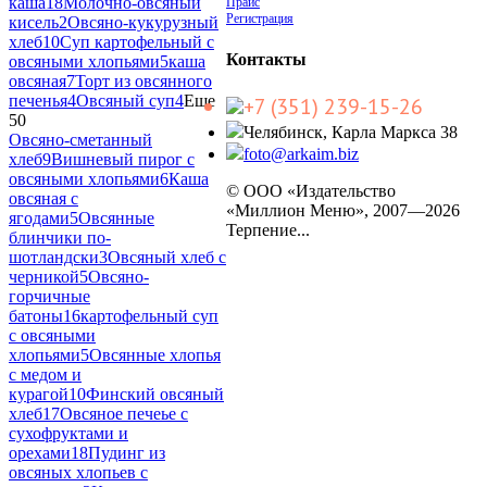
каша
18
Молочно-овсяный
Прайс
Регистрация
кисель
2
Овсяно-кукурузный
хлеб
10
Суп картофельный с
Контакты
овсяными хлопьями
5
каша
овсяная
7
Торт из овсянного
печенья
4
Овсяный суп
4
Еще
+7 (351) 239-15-26
50
Челябинск, Карла Маркса 38
Овсяно-сметанный
foto@arkaim.biz
хлеб
9
Вишневый пирог с
овсяными хлопьями
6
Каша
© ООО «Издательство
овсяная с
«Миллион Меню», 2007—2026
ягодами
5
Овсянные
Терпение...
блинчики по-
шотландски
3
Овсяный хлеб с
черникой
5
Овсяно-
горчичные
батоны
16
картофельный суп
с овсяными
хлопьями
5
Овсянные хлопья
с медом и
курагой
10
Финский овсяный
хлеб
17
Овсяное печеье с
сухофруктами и
орехами
18
Пудинг из
овсяных хлопьев с