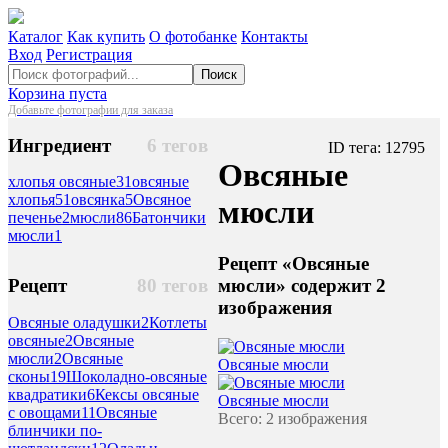
Каталог
Как купить
О фотобанке
Контакты
Вход
Регистрация
Поиск
Корзина пуста
Добавьте фотографии для заказа
Ингредиент
6 тегов
ID тега: 12795
Овсяные
хлопья овсяные
31
овсяные
хлопья
51
овсянка
5
Овсяное
мюсли
печенье
2
мюсли
86
Батончики
мюсли
1
Рецепт «Овсяные
мюсли» содержит 2
Рецепт
80 тегов
изображения
Овсяные оладушки
2
Котлеты
овсяные
2
Овсяные
мюсли
2
Овсяные
Овсяные мюсли
сконы
19
Шоколадно-овсяные
квадратики
6
Кексы овсяные
Овсяные мюсли
с овощами
11
Овсяные
Всего: 2 изображения
блинчики по-