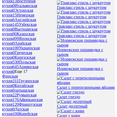
кухня
13
Восточная
кухня
0
Итальянская
Гравлакс-гриль с шукрутом
кухня
0
Эстонская
кухня
15
Немецкая
Гравлакс-гриль с шукрутом
кухня
0
Английская
кухня
145
Узбекская
Гравлакс-гриль с шукрутом
кухня
0
Вьетнамская
кухня
90
Казахская
Гравлакс-гриль с шукрутом
кухня
499
Японская
кухня
0
Арабская
кухня
100
Украинская
Норвежские пирамидки с
кухня
0
Греческая
сыром
кухня
0
Киргизская
кухня
530
Польская
кухня
645
Армянская
Норвежские пирамидки с
кухня
0
Еще 17
сыром
Финская
кухня
311
Грузинская
кухня
0
Китайская
Салат с перепелинными яйцами
кухня
0
латышская
кухня
22
Румынская
Салат гнездо
кухня
176
Африканская
кухня
120
Французская
Салат десертный
кухня
0
Датская
кухня
100
Корейская
Салат с киви