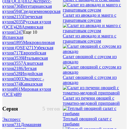
(для ОСЕ)
1832
Экспресс-
кухня
736
Вегетарианская
кухня
594
Средиземноморская
Салат из авокадо и манго с
кухня
2155
Греческая
гранатовым соусом
кухня
2035
Русская кухня
(ОСЕ)
428
Армянская
кухня
1247
Еще 10
Салат из авокадо и манго с
Испанская
гранатовым соусом
кухня
1895
Микроволновая
кухня (OSE)
271
Узбекская
кухня
717
Европейская
Салат овощной с соусом из
кухня
3539
Итальянская
авокадо
кухня
3557
Азиатская
кухня
2186
Легкая
кухня
528
Индийская
Салат овощной с соусом из
кухня
1003
Экспресс -
авокадо
кухня
374
Кавказская
кухня
861
Мировая кухня
(ОСЕ)
489
Салат из печени овощей с
томатно-медовой приправой
Серия
5 тегов
Теплый овощной салат с
Экспресс
грибами
кухня
731
Домашняя