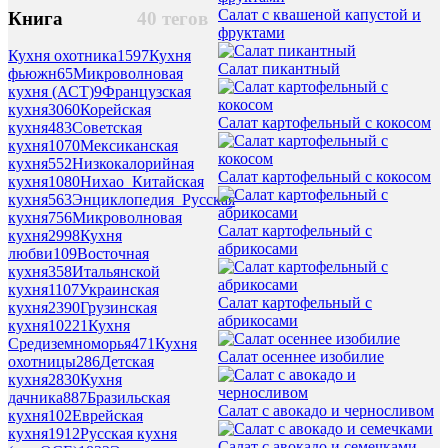
Салат с квашеной капустой и
Книга
40 тегов
фруктами
Кухня охотника
1597
Кухня
Салат пикантный
фьюжн
65
Микроволновая
кухня (АСТ)
9
Французская
кухня
3060
Корейская
Салат картофельный с кокосом
кухня
483
Советская
кухня
1070
Мексиканская
кухня
552
Низкокалорийная
Салат картофельный с кокосом
кухня
1080
Нихао_Китайская
кухня
563
Энциклопедия_Русская
кухня
756
Микроволновая
Салат картофельный с
кухня
2998
Кухня
абрикосами
любви
109
Восточная
кухня
358
Итальянской
кухня
1107
Украинская
Салат картофельный с
кухня
2390
Грузинская
абрикосами
кухня
10221
Кухня
Средиземноморья
471
Кухня
Салат осеннее изобилие
охотницы
286
Детская
кухня
2830
Кухня
дачника
887
Бразильская
Салат с авокадо и черносливом
кухня
102
Еврейская
кухня
1912
Русская кухня
Салат с авокадо и семечками