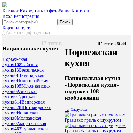
Каталог
Как купить
О фотобанке
Контакты
Вход
Регистрация
Поиск
Корзина пуста
Добавьте фотографии для заказа
47 тегов
ID тега: 26044
Национальная кухня
Норвежская
Норвежская
кухня
кухня
108
Тайская
кухня
13
Бразильская
кухня
0
Швейцарская
Национальная кухня
кухня
0
Индонезийская
«Норвежская кухня»
кухня
105
Мексиканская
содержит 108
кухня
0
Азиатская
кухня
0
Турецкая
изображений
кухня
614
Венгерская
кухня
328
Шотландаская
1
2
Следующая
кухня
0
Испанская
кухня
0
Молдавская
Гравлакс-гриль с шукрутом
кухня
0
Американская
кухня
463
Туркменская
Гравлакс-гриль с шукрутом