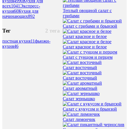
кухня
4990
Кухня для
всех
1041
Экспресс-
Теплый овощной салат с
кухня
60
Кухня для
грибами
начинающих
892
Салат с грибами и брынзой
Тег
2 тега
Салат красное и белое
постная кухня
11
фьюжн-
кухня
46
Салат красное и белое
Салат с тунцом и перцем
Салат восточный
Салат восточный
Салат ароматный
Салат зернышко
Салат с кукусом и брынзой
Салат лимончик