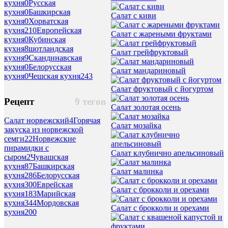
кухня
0
Русская
кухня
0
Башкирская
Салат с киви
кухня
0
Хорватская
кухня
210
Европейская
Салат с жареными фруктами
кухня
0
Кубинская
кухня
8
шотландская
Салат грейфруктовый
кухня
9
Скандинавская
кухня
0
Белорусская
Салат мандариновый
кухня
0
Чешская кухня
243
Салат фруктовый с йогуртом
Рецепт
9 тегов
Салат золотая осень
Салат норвежский
4
Горячая
Салат мозайка
закуска из норвежской
семги
22
Норвежские
пирамидки с
Салат клубнично апельсиновый
сыром
2
Чувашская
кухня
87
Башкирская
Салат малинка
кухня
286
Белорусская
кухня
300
Еврейская
Салат с брокколи и орехами
кухня
183
Марийская
кухня
344
Мордовская
Салат с брокколи и орехами
кухня
200