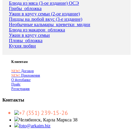
Блюда из мяса (3-ое издание) ОСЭ
Грибы_обложка
Ужин в кругу семьи (2-ое издание)
Пиццы на любой вкус (3-е издание)
Необычные кальмары_креветки_мидии
Блюда из макарон_обложка
Ужин в кругу семьи
Пловы_обложка
Кухня любви
Клиентам
Договор
NEW!
Приложения
NEW!
О фотобанке
Прайс
Регистрация
Контакты
+7 (351) 239-15-26
Челябинск, Карла Маркса 38
foto@arkaim.biz