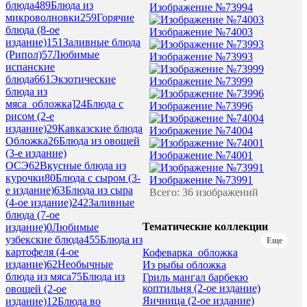
блюда
489
Блюда из
Изображение №73994
микроволновки
259
Горячие
блюда (8-ое
Изображение №74003
издание)
151
Заливные блюда
(Рипол)
57
Любимые
Изображение №73993
испанские
блюда
661
Экзотические
Изображение №73999
блюда из
мяса_обложка]
24
Блюда с
Изображение №73996
рисом (2-е
издание)
29
Кавказские блюда
Изображение №74004
Обложка
26
Блюда из овощей
(3-е издание)
Изображение №74001
ОСЭ
62
Вкусные блюда из
курочки
80
Блюда с сыром (3-
Изображение №73991
е издание)
63
Блюда из сыра
Всего: 36 изображений
(4-ое издание)
242
Заливные
блюда (7-ое
Тематические коллекции
издание)
0
Любимые
узбекские блюда
455
Блюда из
Еще
картофеля (4-ое
Кофеварка_обложка
издание)
62
Необычные
Из рыбы обложка
блюда из мяса
75
Блюда из
Гриль мангал барбекю
коптильня (2-ое издание)
овощей (2-ое
Яичница (2-ое издание)
издание)
12
Блюда во