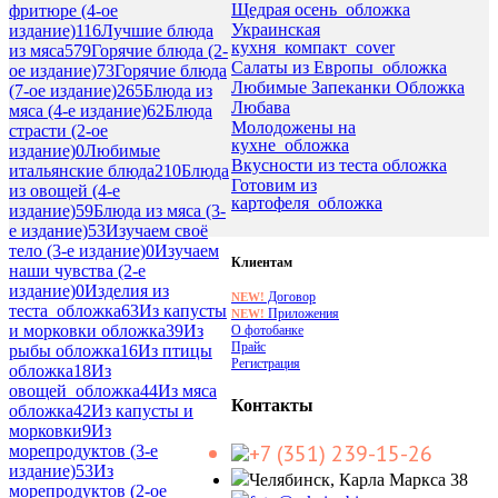
Щедрая осень_обложка
фритюре (4-ое
Украинская
издание)
116
Лучшие блюда
кухня_компакт_cover
из мяса
579
Горячие блюда (2-
Салаты из Европы_обложка
ое издание)
73
Горячие блюда
Любимые Запеканки Обложка
(7-ое издание)
265
Блюда из
Любава
мяса (4-е издание)
62
Блюда
Молодожены на
страсти (2-ое
кухне_обложка
издание)
0
Любимые
Вкусности из теста обложка
итальянские блюда
210
Блюда
Готовим из
из овощей (4-е
картофеля_обложка
издание)
59
Блюда из мяса (3-
е издание)
53
Изучаем своё
тело (3-е издание)
0
Изучаем
Клиентам
наши чувства (2-е
издание)
0
Изделия из
Договор
NEW!
теста_обложка
63
Из капусты
Приложения
NEW!
и морковки обложка
39
Из
О фотобанке
Прайс
рыбы обложка
16
Из птицы
Регистрация
обложка
18
Из
овощей_обложка
44
Из мяса
Контакты
обложка
42
Из капусты и
морковки
9
Из
+7 (351) 239-15-26
морепродуктов (3-е
издание)
53
Из
Челябинск, Карла Маркса 38
морепродуктов (2-ое