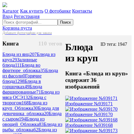
Каталог
Как купить
О фотобанке
Контакты
Вход
Регистрация
Поиск
Корзина пуста
Добавьте фотографии для заказа
Книга
110 тегов
Блюда
ID тега: 1947
Блюда из яиц
207
Блюда из
из круп
круп
29
Заливные
блюда
111
Блюда во
фритюре_обложка
35
Блюда
Книга «Блюда из круп»
из фасоли
0
Горячие
содержит 36
блюда
1298
Блюда в
изображений
горшочках
49
Блюда
фаршированные
71
Блюда из
мяса ОСЭ
132
Блюда с
творогом
168
Блюда из
Изображение №939171
круп_Обложка
30
Блюда для
девичника_обложка
20
Блюда
Изображение №939170
с сыром
194
Блюда из
овощей_Обложка
83
Блюда из
Изображение №939168
рыбы_обложка
62
Блюда из