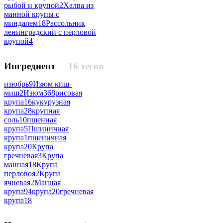
рыбой и крупой
2
Халва из
манной крупы с
миндалем
18
Рассольник
ленинградский с перловой
крупой
4
Ингредиент
16 тегов
изюбрь
9
Изюм киш-
миш
2
Изюм
368
рисовая
крупа
16
кукурузная
крупа
28
крупная
соль
10
пшенная
крупа
5
Пшиничная
крупа
1
пшеничная
крупа
20
Крупа
гречневая
3
Крупа
манная
18
Крупа
перловоя
2
Крупа
ячневая
2
Манная
крупа
94
крупа
20
гречневая
крупа
18