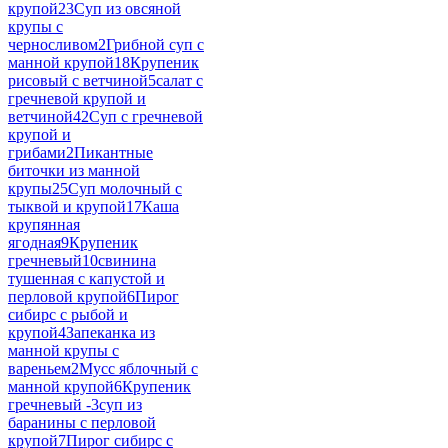
крупой
23
Суп из овсяной
крупы с
черносливом
2
Грибной суп с
манной крупой
18
Крупеник
рисовый с ветчиной
5
салат с
гречневой крупой и
ветчиной
42
Суп с гречневой
крупой и
грибами
2
Пикантные
биточки из манной
крупы
25
Суп молочный с
тыквой и крупой
17
Каша
крупянная
ягодная
9
Крупеник
гречневый
10
свинина
тушенная с капустой и
перловой крупой
6
Пирог
сибирс с рыбой и
крупой
4
Запеканка из
манной крупы с
вареньем
2
Мусс яблочный с
манной крупой
6
Крупеник
гречневый -
3
суп из
баранины с перловой
крупой
7
Пирог сибирс с