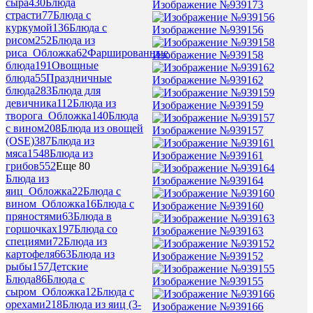
сыра
430
Блюда
Изображение №939173
страсти
77
Блюда с
куркумой
136
Блюда с
Изображение №939156
рисом
252
Блюда из
риса_Обложка
62
Фаршированные
Изображение №939158
блюда
191
Овощные
блюда
55
Праздничные
Изображение №939162
блюда
283
Блюда для
девичника
112
Блюда из
Изображение №939159
творога_Обложка
140
Блюда
с вином
208
Блюда из овощей
Изображение №939157
(OSE)
387
Блюда из
мяса
1548
Блюда из
Изображение №939161
грибов
552
Еще 80
Блюда из
Изображение №939164
яиц_Обложка
22
Блюда с
вином_Обложка
16
Блюда с
Изображение №939160
пряностями
63
Блюда в
горшочках
197
Блюда со
Изображение №939163
специями
72
Блюда из
картофеля
663
Блюда из
Изображение №939152
рыбы
157
Детские
Блюда
86
Блюда с
Изображение №939155
сыром_Обложка
12
Блюда с
орехами
218
Блюда из яиц (3-
Изображение №939166