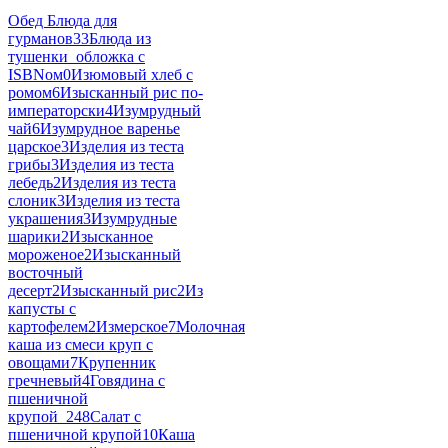
Обед Блюда для
гурманов
33
Блюда из
тушенки_обложка с
ISBNом
0
Изюмовый хлеб с
ромом
6
Изысканный рис по-
императорски
4
Изумрудный
чай
6
Изумрудное варенье
царское
3
Изделия из теста
грибы
3
Изделия из теста
лебедь
2
Изделия из теста
слоник
3
Изделия из теста
украшения
3
Изумрудные
шарики
2
Изысканное
мороженое
2
Изысканный
восточный
десерт
2
Изысканный рис
2
Из
капусты с
картофелем
2
Измерское
7
Молочная
каша из смеси круп с
овощами
7
Крупенник
гречневый
4
Говядина с
пшеничной
крупой_2
48
Салат с
пшеничной крупой
10
Каша