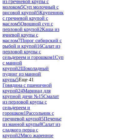
из гречневой крупы с
молоком
5
Суп молочный с
рисовой крупой
5
Крупенник
с гречневой крупой с
маслом
5
Овощной суп с
перловой крупой
2
Каша из
ячневой крупы с
маслом
7
Пирог сибирский с
рыбой и крупой
16
Салат из
перловой крупы с
сельдереем и горошком
1
Суп
с манной
крупой
2
Шоколадный
пудинг из манной
крупы
5
Еще 41
Говядина с пшеничной
крупой
24
Маринад для
крупной дичи №1
5
Смалат
из перловой крупы с
сельдереем и
горошком
1
Рассольник с
гречневой крупой
5
Печенье
из манной крупы
8
Салат из
сладкого перца с
крупой
2
Мясо жаренное