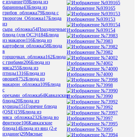
е издание)
59
Блюда из
баранины
43
Блюда из
Изображение №939165
грибов_обложка
79
Блюда с
творогом_Обложка
17
Блюда
Изображение №939153
из
сыра_обложка
54
Праздничные
Изображение №939154
блюда (для ОСЭ)
184
Блюда
из макарон
116
Блюда из
Изображение №73983
картофеля_обложка
58
Блюда
в
Изображение №73982
горшочках_обложка
162
Блюда
с грибами
206
Блюда из
Изображение №74002
мяса
255
Блюда из
птицы
1316
Блюда из
Изображение №74000
овощей
752
Блюда из
макарон_обложка
109
Блюда
Изображение №73998
с
орехами_обложка
64
Кавказские
Изображение №73990
блюда
20
Блюда из
курицы
151
Горячие блюда
Изображение №73992
(OSE)
159
Блюда из
мяса_обложка
232
Блюда во
Изображение №73997
фритюре
106
Кавказские
блюда
14
Блюда из яиц (2-е
Изображение №73995
издание)
29
Мясные