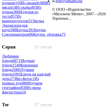
foto@arkaim.biz
издание)
10
Из овощей
389
Из
мяса
414
Из рыбы
493
Из
© ООО «Издательство
птицы
306
Изделия из
«Миллион Меню», 2007—2026
теста
957
Из
Терпение...
морепродуктов
51
Увелка
Энциклопедия
круп
588
Крупы
391
Крупы
Союзпищепром
96
Крупы_обложка
73
Серия
11 тегов
Любимые
блюда
6871
Модные
блюда
1549
Коронные
блюда
5060
Лучшие
блюда
1092
Блюда на каждый
день
3738
из фотос
1
Из
первых рук
980
Изучаем
географию
838
Из мира
фантастики
16
Тег
27 тегов