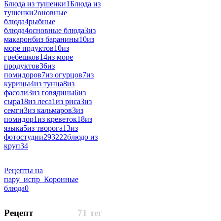
Блюда из тушенки
1
Блюда из
тушенки
2
оновные
блюда
4
рыбные
блюда
4
основные блюда
3
из
макарон
6
из баранины
10
из
море прдуктов
10
из
гребешков
14
из море
продуктов
36
из
помидоров
7
из огурцов
7
из
курицы
4
из тунца
8
из
фасоли
3
из говядины
6
из
сыра
18
из леса
1
из риса
3
из
семги
3
из кальмаров
3
из
помидор
1
из креветок
18
из
языка
5
из творога
13
из
фотостудии
293222
блюдо из
круп
34
Рецепты на
пару_испр_Коронные
блюда
0
Рецепт
71 тег