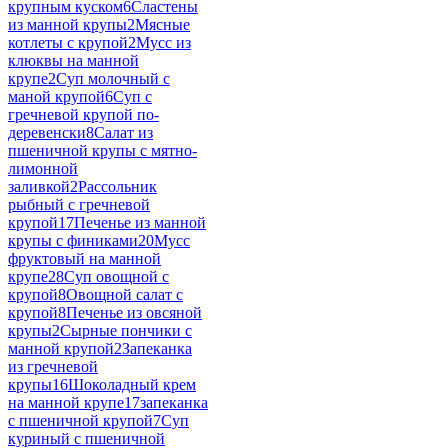
крупным куском
6
Сластены
из манной крупы
2
Мясные
котлеты с крупой
2
Мусс из
клюквы на манной
крупе
2
Суп молочный с
маной крупой
6
Суп с
гречневой крупой по-
деревенски
8
Салат из
пшеничной крупы с мятно-
лимонной
заливкой
2
Рассольник
рыбный с гречневой
крупой
17
Печенье из манной
крупы с финиками
20
Мусс
фруктовый на манной
крупе
28
Суп овощной с
крупой
8
Овощной салат с
крупой
8
Печенье из овсяной
крупы
2
Сырные пончики с
манной крупой
2
Запеканка
из гречневой
крупы
16
Шоколадный крем
на манной крупе
17
запеканка
с пшеничной крупой
7
Суп
куриный с пшеничной