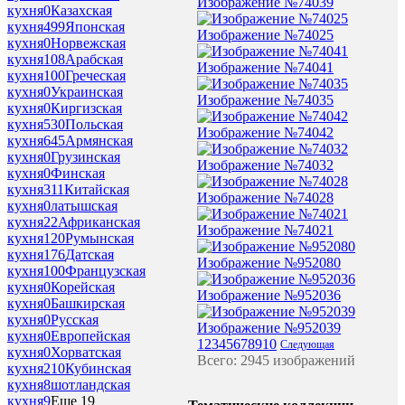
Изображение №74039
кухня
0
Казахская
кухня
499
Японская
Изображение №74025
кухня
0
Норвежская
кухня
108
Арабская
Изображение №74041
кухня
100
Греческая
кухня
0
Украинская
Изображение №74035
кухня
0
Киргизская
кухня
530
Польская
Изображение №74042
кухня
645
Армянская
кухня
0
Грузинская
Изображение №74032
кухня
0
Финская
кухня
311
Китайская
Изображение №74028
кухня
0
латышская
кухня
22
Африканская
Изображение №74021
кухня
120
Румынская
кухня
176
Датская
Изображение №952080
кухня
100
Французская
кухня
0
Корейская
Изображение №952036
кухня
0
Башкирская
кухня
0
Русская
Изображение №952039
кухня
0
Европейская
1
2
3
4
5
6
7
8
9
10
Следующая
кухня
0
Хорватская
Всего: 2945 изображений
кухня
210
Кубинская
кухня
8
шотландская
кухня
9
Еще 19