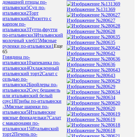
домашней птицы по-
итальянски
5
Суп по-
Изображение №131369
итальянски
2
Торт
итальянский
2
Ризотто с
Изображение №280627
карпом по-
итальянски
3
Тутти-фрутти
Изображение №280628
по-итальянски
3
Итальянский
молочный хлеб
15
Мясные
Изображение №280635
рулеики по-итальянски
1
Еще
65
Изображение №280642
Говядина по-
итальянски
10
запеканка по-
Изображение №280636
итальянски
4
Охлажденный
итальянский торт
2
Салат с
Изображение №280643
сельдью по-
итальянски
2
Бройлеры по-
Изображение №280629
итальянски
2
Соус бешамель
или итальянский белый
Изображение №280634
соус
18
Грибы по-итальянски
-
3
Мясные шарики по-
Изображение №280620
итальянски
5
Итальянские
мясные фрикадельки
7
Салат
Изображение №280619
с макаронами по-
итальянски
15
Итальянский
Изображение №280618
торт
2
Печень по-