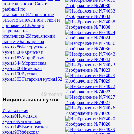
по-итальянски
2
Салат
Изображение №74030
рыбный по-
итальянски
6
Итальянское
Изображение №74033
ризотто запеченной уткой и
грибами_2
13
Овощи
Изображение №74038
жареные по-
итальянски
2
Итальянский
Изображение №74024
паштет
3
Башкирская
кухня
286
Белорусская
Изображение №74036
кухня
300
Еврейская
кухня
183
Марийская
Изображение №74043
кухня
344
Мордовская
кухня
200
Немецкая
Изображение №74023
кухня
190
Русская
кухня
303
Татарская кухня
152
Изображение №74029
Изображение №74022
49 тегов
Национальная кухня
Изображение №74027
Итальянская
Изображение №74026
кухня
0
Немецкая
кухня
0
Английская
Изображение №74020
кухня
145
Вьетнамская
кухня
90
Узбекская