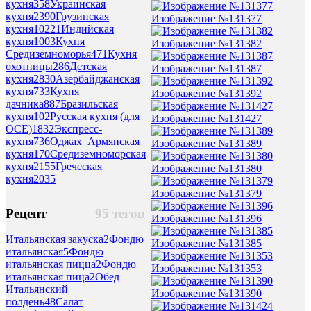
кухня
358
Украинская
кухня
2390
Грузинская
Изображение №131377
кухня
10221
Индийская
кухня
1003
Кухня
Изображение №131382
Средиземноморья
471
Кухня
охотницы
286
Детская
Изображение №131387
кухня
2830
Азербайджанская
кухня
733
Кухня
Изображение №131392
дачника
887
Бразильская
кухня
102
Русская кухня (для
Изображение №131427
ОСЕ)
1832
Экспресс-
кухня
736
Оджах_Армянская
Изображение №131389
кухня
170
Средиземноморская
кухня
2155
Греческая
Изображение №131380
кухня
2035
Изображение №131379
Рецепт
95 тегов
Изображение №131396
Итальянская закуска
2
Фондю
Изображение №131385
итальянская
5
Фондю
итальянская пицца
2
Фондю
Изображение №131353
итальянская пица
2
Обед
Итальянский
Изображение №131390
полдень
48
Салат