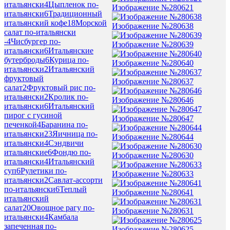
итальянски
4
Цыпленок по-
Изображение №280621
итальянски
6
Традиционный
итальянский кофе
18
Морской
Изображение №280638
салат по-итальянски
-
4
Чисбургер по-
Изображение №280639
итальянски
6
Итальянские
бутерброды
6
Курица по-
Изображение №280640
итальянски
2
Итальянский
фруктовый
Изображение №280637
салат
2
Фруктовый рис по-
итальянски
2
Кролик по-
Изображение №280646
итальянски
6
Итальянский
пирог с гусиной
Изображение №280647
печенкой
4
Баранина по-
итальянски
23
Яичница по-
Изображение №280644
итальянски
4
Сэндвичи
итальянские
6
Фондю по-
Изображение №280630
итальянски
4
Итальянский
суп
6
Рулетики по-
Изображение №280633
итальянски
2
Савлат-ассорти
по-итальянски
6
Теплый
Изображение №280641
итальянский
салат
20
Овощное рагу по-
Изображение №280631
итальянски
4
Камбала
запеченная по-
Изображение №280625