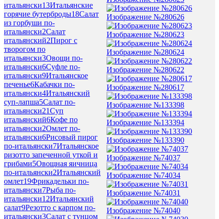
итальянски
13
Итальянские
горячие бутерброды
18
Салат
Изображение №280626
из горбуши по-
итальянски
2
Салат
Изображение №280623
итальянский
2
Пирог с
творогом по
Изображение №280624
итальянски
3
Овощи по-
итальянски
6
Суфле по-
Изображение №280622
итальянски
9
Итальянское
печенье
6
Кабачки по-
Изображение №280617
итальянски
4
Итальянский
суп-лапша
5
Салат по-
Изображение №133398
итальянски
21
Суп
итальянский
6
Кофе по
Изображение №133394
итальянски
2
Омлет по-
итальянски
6
Рисовый пирог
Изображение №133390
по-итальянски
7
Итальянское
ризотто запеченной уткой и
Изображение №74037
грибами
5
Овощная яичница
по-итальянски
2
Итальянский
Изображение №74034
омлет
19
Фрикадельки по-
итальянски
7
Рыба по-
Изображение №74031
итальянски
12
Итальянский
салат
9
Резотто с карпом по-
Изображение №74040
итальянски
3
Салат с тунцом