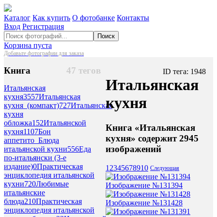
Каталог
Как купить
О фотобанке
Контакты
Вход
Регистрация
Поиск
Корзина пуста
Добавьте фотографии для заказа
Книга
47 тегов
ID тега: 1948
Итальянская
Итальянская
кухня
3557
Итальянская
кухня
кухня_(компакт)
727
Итальянская
кухня
обложка
152
Итальянской
Книга «Итальянская
кухня
1107
Бон
кухня» содержит 2945
аппетито_Блюда
изображений
итальянской кухни
556
Еда
по-итальянски (3-е
издание)
0
Практическая
1
2
3
4
5
6
7
8
9
10
Следующая
энциклопедия итальянской
кухни
720
Любимые
Изображение №131394
итальянские
блюда
210
Практическая
Изображение №131428
энциклопедия итальянской