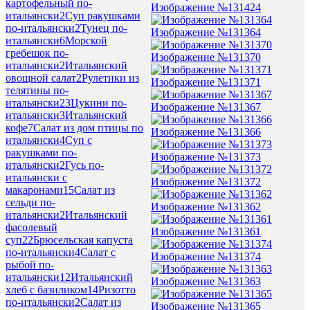
картофельный по-
Изображение №131424
итальянски
2
Суп ракушками
по-итальянски
2
Тунец по-
Изображение №131364
итальянски
6
Морской
гребешок по-
Изображение №131370
итальянски
2
Итальянский
овощной салат
2
Рулетики из
Изображение №131371
телятины по-
итальянски
23
Цукини по-
Изображение №131367
итальянски
3
Итальянский
кофе
7
Салат из дом птицы по
Изображение №131366
итальянски
4
Суп с
ракушками по-
Изображение №131373
итальянски
2
Гусь по-
итальянски с
Изображение №131372
макаронами
15
Салат из
сельди по-
Изображение №131362
итальянски
2
Итальянский
фасолевый
Изображение №131361
суп
22
Брюсельская капуста
по-итальянски
4
Салат с
Изображение №131374
рыбой по-
итальянски
12
Итальянский
Изображение №131363
хлеб с базиликом
14
Ризотто
по-итальянски
2
Салат из
Изображение №131365