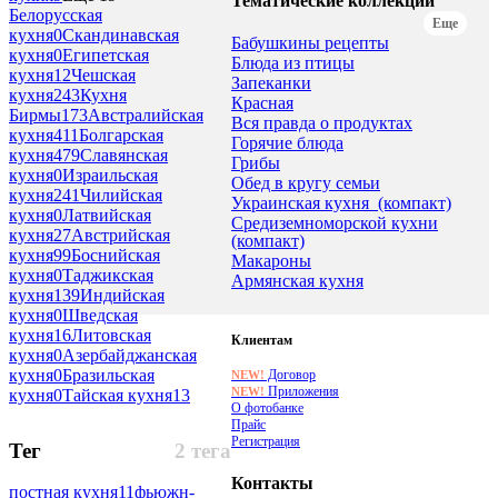
Тематические коллекции
Белорусская
Еще
кухня
0
Скандинавская
Бабушкины рецепты
кухня
0
Египетская
Блюда из птицы
кухня
12
Чешская
Запеканки
кухня
243
Кухня
Красная
Бирмы
173
Австралийская
Вся правда о продуктах
кухня
411
Болгарская
Горячие блюда
кухня
479
Славянская
Грибы
кухня
0
Израильская
Обед в кругу семьи
кухня
241
Чилийская
Украинская кухня_(компакт)
кухня
0
Латвийская
Средиземноморской кухни
кухня
27
Австрийская
(компакт)
кухня
99
Боснийская
Макароны
кухня
0
Таджикская
Армянская кухня
кухня
139
Индийская
кухня
0
Шведская
кухня
16
Литовская
Клиентам
кухня
0
Азербайджанская
кухня
0
Бразильская
Договор
NEW!
Приложения
NEW!
кухня
0
Тайская кухня
13
О фотобанке
Прайс
Регистрация
Тег
2 тега
Контакты
постная кухня
11
фьюжн-