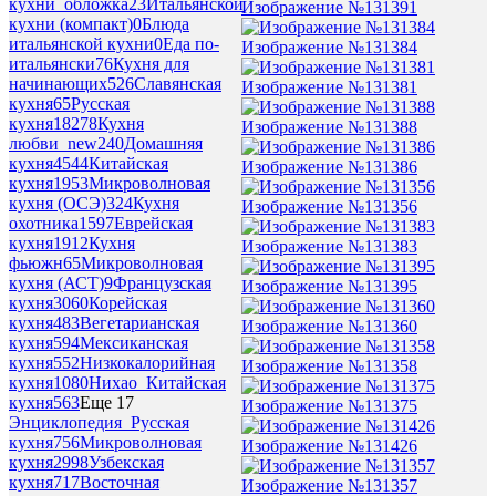
кухни_обложка
23
Итальянской
Изображение №131391
кухни (компакт)
0
Блюда
итальянской кухни
0
Еда по-
Изображение №131384
итальянски
76
Кухня для
начинающих
526
Славянская
Изображение №131381
кухня
65
Русская
кухня
18278
Кухня
Изображение №131388
любви_new
240
Домашняя
кухня
4544
Китайская
Изображение №131386
кухня
1953
Микроволновая
кухня (ОСЭ)
324
Кухня
Изображение №131356
охотника
1597
Еврейская
кухня
1912
Кухня
Изображение №131383
фьюжн
65
Микроволновая
кухня (АСТ)
9
Французская
Изображение №131395
кухня
3060
Корейская
кухня
483
Вегетарианская
Изображение №131360
кухня
594
Мексиканская
кухня
552
Низкокалорийная
Изображение №131358
кухня
1080
Нихао_Китайская
кухня
563
Еще 17
Изображение №131375
Энциклопедия_Русская
кухня
756
Микроволновая
Изображение №131426
кухня
2998
Узбекская
кухня
717
Восточная
Изображение №131357