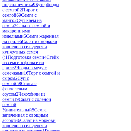
подсолнечника
9
Бутерброды
с семгой
2
Пирог с
семгой
69
Семга с
манго
2
Суп-крем из
семги
2
Салат с семгой и
макаронными
изделиями
5
Семга жаренная
на гриле
6
Салат из моркови
корневого сельдерея и
кунжутных семеч
()
1
Подготовка семги
4
Стейк
из семги в фольге на
гриле
2
Ягоды в меду с
семечками
16
Торт с семгой и
сыром
2
Суп с
семгой
58
Семга с
фенхелевым
соусом
2
Чахохбили из
семги
19
Салат с соленой
семгой
Удивительный
5
Семга
запеченная с овощным
ассорти
6
Салат из моркови
корневого сельдерея и
кунжутных семечек
1
Горячая