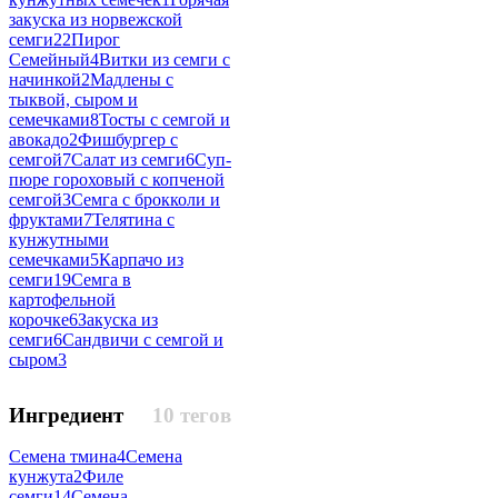
закуска из норвежской
семги
22
Пирог
Семейный
4
Витки из семги с
начинкой
2
Мадлены с
тыквой, сыром и
семечками
8
Тосты с семгой и
авокадо
2
Фишбургер с
семгой
7
Салат из семги
6
Суп-
пюре гороховый с копченой
семгой
3
Семга с брокколи и
фруктами
7
Телятина с
кунжутными
семечками
5
Карпачо из
семги
19
Семга в
картофельной
корочке
6
Закуска из
семги
6
Сандвичи с семгой и
сыром
3
Ингредиент
10 тегов
Семена тмина
4
Семена
кунжута
2
Филе
семги
14
Семена