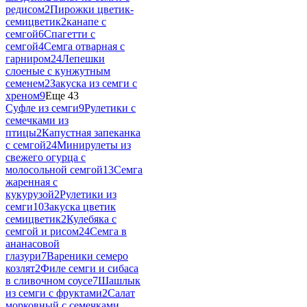
редисом
2
Пирожки цветик-
семицветик
2
канапе с
семгой
6
Спагетти с
семгой
4
Семга отварная с
гарниром
24
Лепешки
слоеные с кунжутным
семенем
2
Закуска из семги с
хреном
9
Еще 43
Суфле из семги
9
Рулетики с
семечками из
птицы
2
Капустная запеканка
с семгой
24
Минирулеты из
свежего огурца с
молосольной семгой
13
Семга
жаренная с
кукурузой
2
Рулетики из
семги
10
Закуска цветик
семицветик
2
Кулебяка с
семгой и рисом
24
Семга в
ананасовой
глазури
7
Вареники семеро
козлят
2
Филе семги и сибаса
в сливочном соусе
7
Шашлык
из семги с фруктами
2
Салат
морковный с семечками