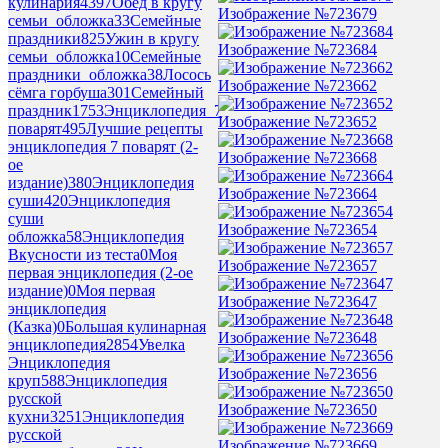
кулинария
4397
Обед в кругу
Изображение №723679
семьи_обложка
33
Семейные
праздники
825
Ужин в кругу
Изображение №723684
семьи_обложка
10
Семейные
праздники_обложка
38
Лосось
Изображение №723662
сёмга горбуша
301
Семейный
праздник
1753
Энциклопедия_7
Изображение №723652
поварят
495
Лучшие рецепты
энциклопедия 7 поварят (2-
Изображение №723668
ое
издание)
380
Энциклопедия
Изображение №723664
суши
420
Энциклопедия
суши
Изображение №723654
обложка
58
Энциклопедия
Вкусности из теста
0
Моя
Изображение №723657
первая энциклопедия (2-ое
издание)
0
Моя первая
Изображение №723647
энциклопедия
(Казка)
0
Большая кулинарная
Изображение №723648
энциклопедия
2854
Увелка
Энциклопедия
Изображение №723656
круп
588
Энциклопедия
русской
Изображение №723650
кухни
3251
Энциклопедия
русской
Изображение №723669