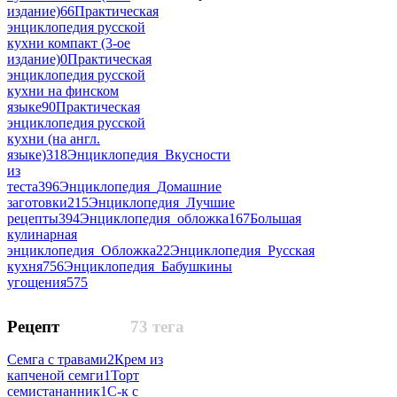
издание)
66
Практическая
энциклопедия русской
кухни компакт (3-ое
издание)
0
Практическая
энциклопедия русской
кухни на финском
языке
90
Практическая
энциклопедия русской
кухни (на англ.
языке)
318
Энциклопедия_Вкусности
из
теста
396
Энциклопедия_Домашние
заготовки
215
Энциклопедия_Лучшие
рецепты
394
Энциклопедия_обложка
167
Большая
кулинарная
энциклопедия_Обложка
22
Энциклопедия_Русская
кухня
756
Энциклопедия_Бабушкины
угощения
575
Рецепт
73 тега
Семга с травами
2
Крем из
капченой семги
1
Торт
семистананник
1
С-к с