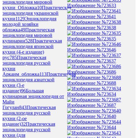
энциклопедия мировой
Изображение №723633
кухни_Обложка
10
Практическая
энциклопедия украинской
Изображение №723641
кухни
1129
Энциклопедия
молодой хозяйки
Изображение №723638
обложка
49
Практическая
энциклопедия мировой
Изображение №723635
кулинарии
528
Практическая
энциклопедия японской
Изображение №723646
кухни (4-е издание)
рус
785
Практическая
Изображение №723637
энциклопедия русской
кухни
Изображение №723686
Аркаим_обложка
113
Практическая
энциклопедия азиатской
Изображение №723688
кухни (3-е
издание)
96
Большая
Изображение №723634
кулинарная энциклопедия от
Майи
Изображение №723687
Гогулан
843
Практическая
энциклопедия русской
Изображение №723640
кухни (2-ое
издание)
32
Практическая
Изображение №723644
энциклопедия русской
кухни (для