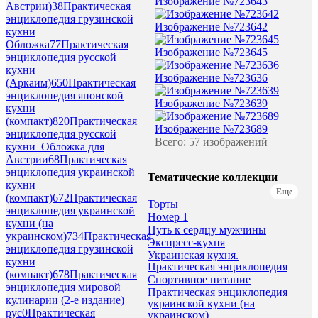
Изображение №723643
Австрии)
38
Практическая
энциклопедия грузинской
Изображение №723642
кухни
Обложка
77
Практическая
Изображение №723645
энциклопедия русской
кухни
Изображение №723636
(Аркаим)
650
Практическая
энциклопедия японской
Изображение №723639
кухни
(компакт)
820
Практическая
Изображение №723689
энциклопедия русской
Всего: 57 изображений
кухни_Обложка для
Австрии
68
Практическая
энциклопедия украинской
Тематические коллекции
кухни
Еще
(компакт)
672
Практическая
Торты
энциклопедия украинской
Номер 1
кухни (на
Путь к сердцу мужчины
украинском)
734
Практическая
Экспресс-кухня
энциклопедия грузинской
Украинская кухня.
кухни
Практическая энциклопедия
(компакт)
678
Практическая
Спортивное питание
энциклопедия мировой
Практическая энциклопедия
кулинарии (2-е издание)
украинской кухни (на
рус
0
Практическая
украинском)