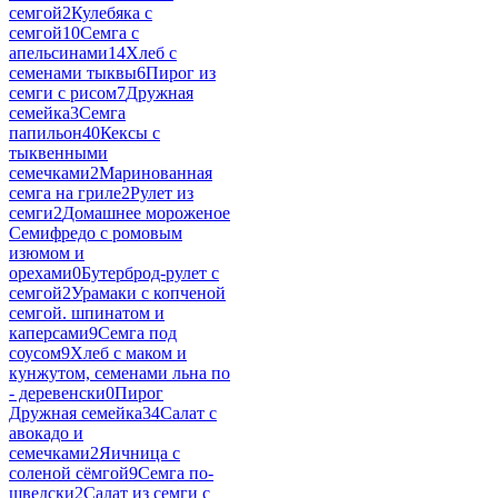
семгой
2
Кулебяка с
семгой
10
Семга с
апельсинами
14
Хлеб с
семенами тыквы
6
Пирог из
семги с рисом
7
Дружная
семейка
3
Семга
папильон
40
Кексы с
тыквенными
семечками
2
Маринованная
семга на гриле
2
Рулет из
семги
2
Домашнее мороженое
Семифредо с ромовым
изюмом и
орехами
0
Бутерброд-рулет с
семгой
2
Урамаки с копченой
семгой. шпинатом и
каперсами
9
Семга под
соусом
9
Хлеб с маком и
кунжутом, семенами льна по
- деревенски
0
Пирог
Дружная семейка
34
Салат с
авокадо и
семечками
2
Яичница с
соленой сёмгой
9
Семга по-
шведски
2
Салат из семги с