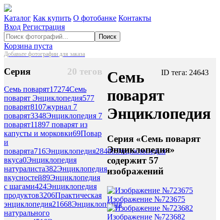
Каталог
Как купить
О фотобанке
Контакты
Вход
Регистрация
Поиск
Корзина пуста
Добавьте фотографии для заказа
Серия
20 тегов
Семь
ID тега: 24643
Семь поварят
17274
Семь
поварят
поварят Энциклопедия
57
7
поварят
8107
журнал 7
Энциклопедия
поварят
3348
Энциклопедия 7
поварят
1189
7 поварят из
капусты и морковки
69
Повар
Серия «Семь поварят
и
Энциклопедия»
поварята
716
Энциклопедия
28488
Энциклопедия
содержит 57
вкуса
0
Энциклопедия
натуралиста
382
Энциклопедия
изображений
вкусностей
89
Энциклопедия
с шагами
424
Энциклопедия
продуктов
3206
Практическая
Изображение №723675
энциклопедия
21668
Энциклопедия
натурального
Изображение №723682