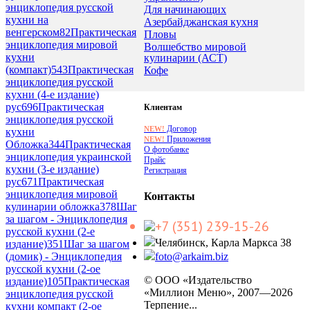
энциклопедия русской
Для начинающих
кухни на
Азербайджанская кухня
венгерском
82
Практическая
Пловы
энциклопедия мировой
Волшебство мировой
кухни
кулинарии (АСТ)
(компакт)
543
Практическая
Кофе
энциклопедия русской
кухни (4-е издание)
рус
696
Практическая
Клиентам
энциклопедия русской
Договор
NEW!
кухни
Приложения
NEW!
Обложка
344
Практическая
О фотобанке
энциклопедия украинской
Прайс
кухни (3-е издание)
Регистрация
рус
671
Практическая
энциклопедия мировой
Контакты
кулинарии обложка
378
Шаг
за шагом - Энциклопедия
+7 (351) 239-15-26
русской кухни (2-е
Челябинск, Карла Маркса 38
издание)
351
Шаг за шагом
(домик) - Энциклопедия
foto@arkaim.biz
русской кухни (2-ое
© ООО «Издательство
издание)
105
Практическая
«Миллион Меню», 2007—2026
энциклопедия русской
Терпение...
кухни компакт (2-ое