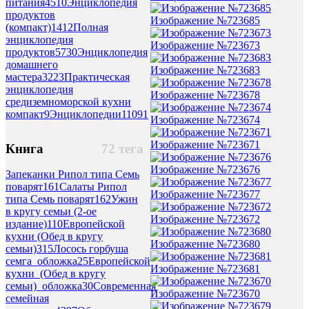
питания
4510
Энциклопедия
продуктов
Изображение №723685
(компакт)
1412
Полная
энциклопедия
Изображение №723673
продуктов
5730
Энциклопедия
домашнего
Изображение №723683
мастера
3223
Практическая
энциклопедия
Изображение №723678
средиземноморской кухни
компакт
9
Энциклопедии
11091
Изображение №723674
Изображение №723671
Книга
72 тега
Изображение №723676
Запеканки Рипол типа Семь
поварят
161
Салаты Рипол
Изображение №723677
типа Семь поварят
162
Ужин
в кругу семьи (2-ое
Изображение №723672
издание)
110
Европейской
кухни (Обед в кругу
Изображение №723680
семьи)
315
Лосось горбуша
семга_обложка
25
Европейской
Изображение №723681
кухни_(Обед в кругу
семьи)_обложка
30
Современная
Изображение №723670
семейная