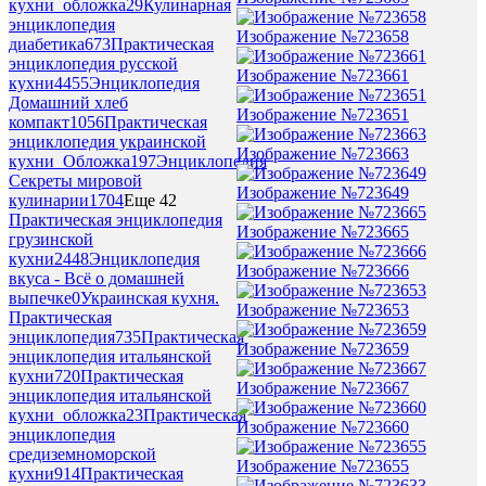
кухни_обложка
29
Кулинарная
энциклопедия
Изображение №723658
диабетика
673
Практическая
энциклопедия русской
Изображение №723661
кухни
4455
Энциклопедия
Домашний хлеб
Изображение №723651
компакт
1056
Практическая
энциклопедия украинской
Изображение №723663
кухни_Обложка
197
Энциклопедия
Секреты мировой
Изображение №723649
кулинарии
1704
Еще 42
Практическая энциклопедия
Изображение №723665
грузинской
кухни
2448
Энциклопедия
Изображение №723666
вкуса - Всё о домашней
выпечке
0
Украинская кухня.
Изображение №723653
Практическая
энциклопедия
735
Практическая
Изображение №723659
энциклопедия итальянской
кухни
720
Практическая
Изображение №723667
энциклопедия итальянской
кухни_обложка
23
Практическая
Изображение №723660
энциклопедия
средиземноморской
Изображение №723655
кухни
914
Практическая