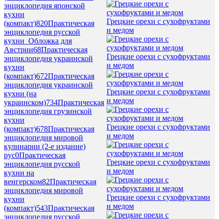
энциклопедия японской
кухни
Грецкие орехи с сухофруктами
(компакт)
820
Практическая
и медом
энциклопедия русской
кухни_Обложка для
Австрии
68
Практическая
Грецкие орехи с сухофруктами
энциклопедия украинской
и медом
кухни
(компакт)
672
Практическая
энциклопедия украинской
Грецкие орехи с сухофруктами
кухни (на
и медом
украинском)
734
Практическая
энциклопедия грузинской
кухни
Грецкие орехи с сухофруктами
(компакт)
678
Практическая
и медом
энциклопедия мировой
кулинарии (2-е издание)
рус
0
Практическая
Грецкие орехи с сухофруктами
энциклопедия русской
и медом
кухни на
венгерском
82
Практическая
энциклопедия мировой
Грецкие орехи с сухофруктами
кухни
и медом
(компакт)
543
Практическая
энциклопедия русской