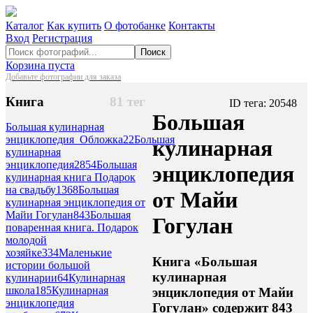
Каталог
Как купить
О фотобанке
Контакты
Вход
Регистрация
Поиск
Корзина пуста
Добавьте фотографии для заказа
Книга
81 тег
ID тега: 20548
Большая
Большая кулинарная
энциклопедия_Обложка
22
Большая
кулинарная
кулинарная
энциклопедия
2854
Большая
энциклопедия
кулинарная книга Подарок
на свадьбу
1368
Большая
от Майи
кулинарная энциклопедия от
Майи Гогулан
843
Большая
Гогулан
поваренная книга. Подарок
молодой
хозяйке
334
Маленькие
Книга «Большая
истории большой
кулинарная
кулинарии
64
Кулинарная
школа
185
Кулинарная
энциклопедия от Майи
энциклопедия
Гогулан» содержит 843