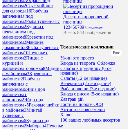
майонезом
78
Крабы под
пшеницы
майонезом
2
Соус майонез
для сыроеда
16
Горбуша
запеченная под
Десерт из пророщеной
майонезом
2
Рыба тушенная с
пшеницы
майонезом
2
Курица с
1
2
3
4
5
6
7
8
9
Следующая
нектарином под
Всего: 843 изображения
майонезом
8
Креветки под
майонезом
2
Майонез
Тематические коллекции
домашний
28
Рыба тушеная с
майонезом
10
Печенье с
Еще
Ужин это просто
майонезом
2
Пицца с
Блюда из творога_Обложка
курицей и
Салаты к празднику (6-ое
майонезом_обложка
8
Мидии
издание)
с майонезом
3
Креветки в
Салаты (12-ое издание)
майонезе
2
Горбуша
Вечеринка (2-ое издание)
запеченная с
Рыба и овощи (3-е издание)
майонезом
6
Яйца под
Блюда с рисом (5-ое издание)
майонезом с
Zавтрак girl
карниром
2
Яйцо под
Гости на пороге ОСЭ
майонезом -
5
Раковые шейки
Антистрессовое меню
в майонезе
3
Минтай
Каши
тушеный с
100 ваших любимых десертов
майонезом
6
Курица под
майонезом
2
Майоран
4
Печенье