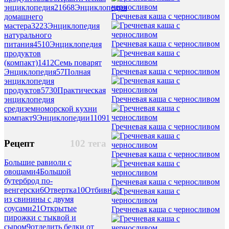
энциклопедия
21668
Энциклопедия
Гречневая каша с черносливом
домашнего
мастера
3223
Энциклопедия
натурального
Гречневая каша с черносливом
питания
4510
Энциклопедия
продуктов
(компакт)
1412
Семь поварят
Гречневая каша с черносливом
Энциклопедия
57
Полная
энциклопедия
продуктов
5730
Практическая
Гречневая каша с черносливом
энциклопедия
средиземноморской кухни
компакт
9
Энциклопедии
11091
Гречневая каша с черносливом
Рецепт
102 тега
Гречневая каша с черносливом
Большие равиоли с
овощами
4
Большой
бутерброд по-
Гречневая каша с черносливом
венгерски
6
Отвертка
10
Отбивные
из свинины с двумя
соусами
21
Открытые
Гречневая каша с черносливом
пирожки с тыквой и
сыром
9
отделить белки от