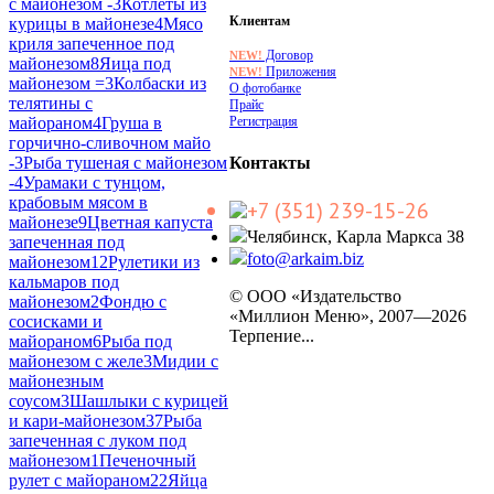
с майонезом -
3
Котлеты из
Клиентам
курицы в майонезе
4
Мясо
криля запеченное под
Договор
NEW!
майонезом
8
Яица под
Приложения
NEW!
майонезом =
3
Колбаски из
О фотобанке
телятины с
Прайс
Регистрация
майораном
4
Груша в
горчично-сливочном майо
-
3
Рыба тушеная с майонезом
Контакты
-
4
Урамаки с тунцом,
крабовым мясом в
+7 (351) 239-15-26
майонезе
9
Цветная капуста
Челябинск, Карла Маркса 38
запеченная под
foto@arkaim.biz
майонезом
12
Рулетики из
кальмаров под
© ООО «Издательство
майонезом
2
Фондю с
«Миллион Меню», 2007—2026
сосисками и
Терпение...
майораном
6
Рыба под
майонезом с желе
3
Мидии с
майонезным
соусом
3
Шашлыки с курицей
и кари-майонезом
37
Рыба
запеченная с луком под
майонезом
1
Печеночный
рулет с майораном
22
Яйца