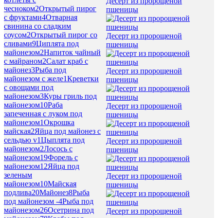
Десерт из пророщеной
чесноком
2
Открытый пирог
пшеницы
с фруктами
4
Отварная
свинина со сладким
соусом
2
Открытый пирог со
Десерт из пророщеной
сливами
9
Циплята под
пшеницы
майонезом
2
Напиток чайный
с майраном
2
Салат краб с
майонез
3
Рыба под
Десерт из пророщеной
майонезом c желе
1
Креветки
пшеницы
с овощами под
майонезом
3
Куры гриль под
майонезом
10
Раба
Десерт из пророщеной
запеченная с луком под
пшеницы
майонезом
1
Окрошка
майская
2
Яйца под майонез с
сельдью v
1
Цыплята под
Десерт из пророщеной
майонезом
2
Лосось с
пшеницы
майонезом
19
Форель с
майонезом
12
Яйца под
зеленым
Десерт из пророщеной
майонезом
10
Майская
пшеницы
подлива
20
Майонез
8
Рыба
под майонезом -
4
Рыба под
майонезом
26
Осетрина под
Десерт из пророщеной