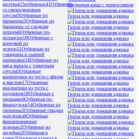
желтков
15
отбивные
41
Отбивные
Гречневая каша с черносливом
со смородиновым
соусом
5
Отбивные из
Гюрза или домашняя аджика
баранины
5
Отбивные из
баранины со сладким
Гюрза или домашняя аджика
перцем
6
Отбивные по-
испански
10
Отбивные с
Гюрза или домашняя аджика
корочкой из
зелени
11
Отбивные из
Гюрза или домашняя аджика
говядины в сырной
панировке
16
Отбивные из
Гюрза или домашняя аджика
мяса марала с томатным
соусом
5
Отварные
Гюрза или домашняя аджика
конвертики из теста с яйцом
и маслом
17
Отварные
Гюрза или домашняя аджика
квадратики из теста с
подливом
18
Отбивные с
Гюрза или домашняя аджика
овощами
6
Отбивная по-
французски
14
Отбивные из
Гюрза или домашняя аджика
свинины
2
Отбивные грыдки
цыпленка
6
Отбивные
Гюрза или домашняя аджика
фаршерованные
зеленью
2
Отбивные из
Гюрза или домашняя аджика
индейки
2
Отбивная в
кляре
2
Отварная курица в
Гюрза или домашняя аджика