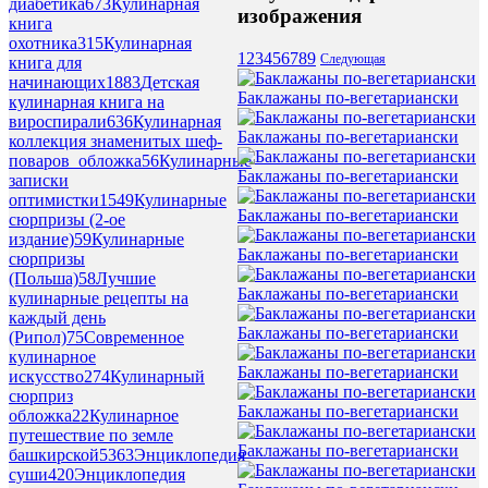
диабетика
673
Кулинарная
изображения
книга
охотника
315
Кулинарная
1
2
3
4
5
6
7
8
9
Следующая
книга для
начинающих
1883
Детская
Баклажаны по-вегетариански
кулинарная книга на
вироспирали
636
Кулинарная
Баклажаны по-вегетариански
коллекция знаменитых шеф-
поваров_обложка
56
Кулинарные
Баклажаны по-вегетариански
записки
оптимистки
1549
Кулинарные
Баклажаны по-вегетариански
сюрпризы (2-ое
издание)
59
Кулинарные
Баклажаны по-вегетариански
сюрпризы
(Польша)
58
Лучшие
Баклажаны по-вегетариански
кулинарные рецепты на
каждый день
Баклажаны по-вегетариански
(Рипол)
75
Современное
кулинарное
Баклажаны по-вегетариански
искусство
274
Кулинарный
сюрприз
Баклажаны по-вегетариански
обложка
22
Кулинарное
путешествие по земле
Баклажаны по-вегетариански
башкирской
5363
Энциклопедия
суши
420
Энциклопедия