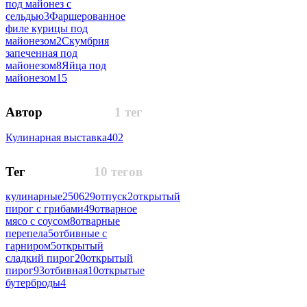
под майонез с
сельдью
3
Фаршерованное
филе курицы под
майонезом
2
Скумбрия
запеченная под
майонезом
8
Яйца под
майонезом
15
Автор
1 тег
Кулинарная выставка
402
Тег
10 тегов
кулинарные
250629
отпуск
2
открытый
пирог с грибами
49
отварное
мясо с соусом
8
отварные
перепела
5
отбивные с
гарниром
5
открытый
сладкий пирог
20
открытый
пирог
93
отбивная
10
открытые
бутерброды
4