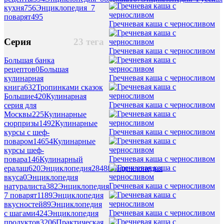
кухня
756
Энциклопедия_7
поварят
495
Гречневая каша с черносливом
Серия
23 тега
Гречневая каша с черносливом
Большая банка
рецептов
0
Большая
Гречневая каша с черносливом
кулинарная
книга
632
Тропинками сказок
Большие
420
Кулинарная
Гречневая каша с черносливом
серия для
Москвы
225
Кулинарные
сюрпризы
1492
Кулинарные
Гречневая каша с черносливом
курсы с шеф-
поваром
14654
Кулинарные
курсы шеф-
Гречневая каша с черносливом
повара
146
Кулинарный
ералаш
620
Энциклопедия
28488
Энциклопедия
вкуса
0
Энциклопедия
Гречневая каша с черносливом
натуралиста
382
Энциклопедия
7 поварят
1189
Энциклопедия
вкусностей
89
Энциклопедия
Гречневая каша с черносливом
с шагами
424
Энциклопедия
продуктов
3206
Практическая