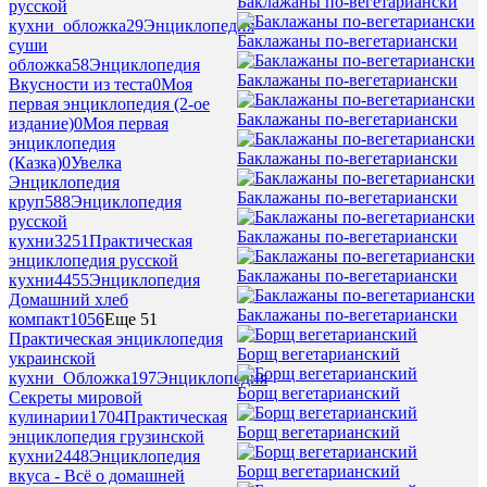
Баклажаны по-вегетариански
русской
кухни_обложка
29
Энциклопедия
Баклажаны по-вегетариански
суши
обложка
58
Энциклопедия
Баклажаны по-вегетариански
Вкусности из теста
0
Моя
первая энциклопедия (2-ое
Баклажаны по-вегетариански
издание)
0
Моя первая
энциклопедия
Баклажаны по-вегетариански
(Казка)
0
Увелка
Энциклопедия
Баклажаны по-вегетариански
круп
588
Энциклопедия
русской
Баклажаны по-вегетариански
кухни
3251
Практическая
энциклопедия русской
Баклажаны по-вегетариански
кухни
4455
Энциклопедия
Домашний хлеб
Баклажаны по-вегетариански
компакт
1056
Еще 51
Практическая энциклопедия
Борщ вегетарианский
украинской
кухни_Обложка
197
Энциклопедия
Борщ вегетарианский
Секреты мировой
кулинарии
1704
Практическая
Борщ вегетарианский
энциклопедия грузинской
кухни
2448
Энциклопедия
Борщ вегетарианский
вкуса - Всё о домашней