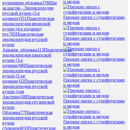
и медом
кулинарии обложка
378
Шаг
за шагом - Энциклопедия
русской кухни (2-е
Грецкие орехи с сухофруктами
издание)
351
Практическая
и медом
энциклопедия японской
кухни (4-е издание)
рус
785
Практическая
Грецкие орехи с сухофруктами
энциклопедия русской
и медом
кухни
Аркаим_обложка
113
Практическая
энциклопедия азиатской
Грецкие орехи с сухофруктами
кухни (3-е
и медом
издание)
96
Практическая
энциклопедия русской
кухни (2-ое
Грецкие орехи с сухофруктами
издание)
32
Практическая
и медом
энциклопедия русской
кухни (для
Австрии)
38
Практическая
Грецкие орехи с сухофруктами
энциклопедия грузинской
и медом
кухни
Обложка
77
Практическая
энциклопедия русской
Грецкие орехи с сухофруктами
кухни
и медом
(Аркаим)
650
Практическая