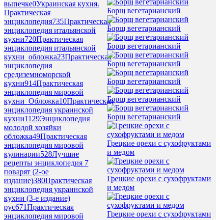
выпечке
0
Украинская кухня.
Борщ вегетарианский
Практическая
энциклопедия
735
Практическая
Борщ вегетарианский
энциклопедия итальянской
кухни
720
Практическая
Борщ вегетарианский
энциклопедия итальянской
кухни_обложка
23
Практическая
Борщ вегетарианский
энциклопедия
средиземноморской
Борщ вегетарианский
кухни
914
Практическая
энциклопедия мировой
Борщ вегетарианский
кухни_Обложка
10
Практическая
энциклопедия украинской
Борщ вегетарианский
кухни
1129
Энциклопедия
молодой хозяйки
обложка
49
Практическая
Грецкие орехи с сухофруктами
энциклопедия мировой
и медом
кулинарии
528
Лучшие
рецепты энциклопедия 7
поварят (2-ое
Грецкие орехи с сухофруктами
издание)
380
Практическая
и медом
энциклопедия украинской
кухни (3-е издание)
рус
671
Практическая
Грецкие орехи с сухофруктами
энциклопедия мировой