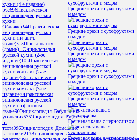
кухни (4-е издание)
Грецкие орехи с сухофруктами
рус
696
Практическая
и медом
энциклопедия русской
кухни
Обложка
344
Практическая
Грецкие орехи с сухофруктами
энциклопедия русской
и медом
кухни (на англ.
языке)
318
Шаг за шагом
(домик) - Энциклопедия
Грецкие орехи с сухофруктами
русской кухни (2-ое
и медом
издание)
105
Практическая
энциклопедия русской
кухни компакт (2-ое
Грецкие орехи с сухофруктами
издание)
66
Практическая
и медом
энциклопедия русской
кухни компакт (3-ое
издание)
0
Практическая
Грецкие орехи с сухофруктами
энциклопедия русской
и медом
кухни на финском
языке
90
Энциклопедия_Бабушкины
угощения
575
Энциклопедия_Вкусности
Гречневая каша с черносливом
из
теста
396
Энциклопедия_Домашние
заготовки
215
Энциклопедия_Лучшие
Гречневая каша с черносливом
рецепты
394
Энциклопедия_обложка
167
Энциклопедия_Русская