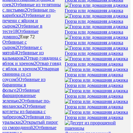
соев
2
Отбивные из телятины
с листьями
2
Отбивные по-
Гюрза или домашняя аджика
карибски
2
Отбивные из
печени с яйцом и
Гюрза или домашняя аджика
сыром
2
Отбивные в
тесте
18
Отбивные
Гюрза или домашняя аджика
домино
2
Еще 72
Отбивные с
Гюрза или домашняя аджика
сыром
2
Отбивные с
мятой
4
Отбивные из
Гюрза или домашняя аджика
кальмаров
2
Отвар говядина с
яблок и хреном
2
Отвар говяд
Гюрза или домашняя аджика
с яблок и хреном
3
Отварная
свинина со сл
Гюрза или домашняя аджика
соусом
5
Отбивные из
баранины в
Гюрза или домашняя аджика
фольге
2
Отбивные
фаршированные
Гюрза или домашняя аджика
зеленью
2
Отбивные по-
милански
2
Отбивные
Гюрза или домашняя аджика
котлеты из барашка с
чабрецом
2
Отбивная по-
Гюрза или домашняя аджика
уральски
2
Открытый пирог
со смородиной
2
Отбивные
котлеты с