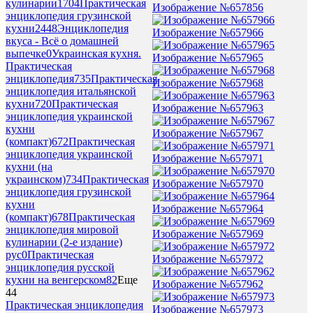
кулинарии
1704
Практическая
Изображение №657856
энциклопедия грузинской
кухни
2448
Энциклопедия
Изображение №657966
вкуса - Всё о домашней
выпечке
0
Украинская кухня.
Изображение №657965
Практическая
энциклопедия
735
Практическая
Изображение №657968
энциклопедия итальянской
кухни
720
Практическая
Изображение №657963
энциклопедия украинской
кухни
Изображение №657967
(компакт)
672
Практическая
энциклопедия украинской
Изображение №657971
кухни (на
украинском)
734
Практическая
Изображение №657970
энциклопедия грузинской
кухни
Изображение №657964
(компакт)
678
Практическая
энциклопедия мировой
Изображение №657969
кулинарии (2-е издание)
рус
0
Практическая
Изображение №657972
энциклопедия русской
кухни на венгерском
82
Еще
Изображение №657962
44
Практическая энциклопедия
Изображение №657973