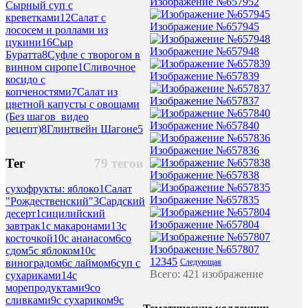
Изображение №657952
Сырный суп с
креветками
12
Салат с
Изображение №657945
лососем и роллами из
цукини
16
Сыр
Изображение №657948
Буратта
8
Суфле с творогом в
винном сиропе
1
Сливочное
Изображение №657839
косидо с
копченостями
7
Салат из
Изображение №657837
цветной капусты с овощами
(Без шагов_видео
Изображение №657840
рецепт)
8
Глинтвейн Шагоне
5
Изображение №657836
Тег
79 тегов
Изображение №657838
сухофрукты: яблоко
1
Салат
Изображение №657835
"Рождественский"
3
Сардский
десерт
1
сицилийский
Изображение №657804
завтрак
1
с макаронами
13
с
косточкой
10
с ананасом
6
со
Изображение №657807
сдом
5
с яблоком
10
с
1
2
3
4
5
виноградом
6
с лаймом
6
суп с
Следующая
Всего: 421 изображение
сухариками
14
с
морепродуктами
9
со
сливками
9
с сухариком
9
с