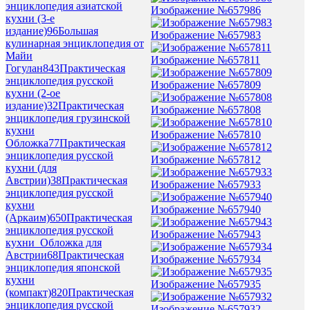
энциклопедия азиатской
Изображение №657986
кухни (3-е
издание)
96
Большая
Изображение №657983
кулинарная энциклопедия от
Майи
Изображение №657811
Гогулан
843
Практическая
энциклопедия русской
Изображение №657809
кухни (2-ое
издание)
32
Практическая
Изображение №657808
энциклопедия грузинской
кухни
Изображение №657810
Обложка
77
Практическая
энциклопедия русской
Изображение №657812
кухни (для
Австрии)
38
Практическая
Изображение №657933
энциклопедия русской
кухни
Изображение №657940
(Аркаим)
650
Практическая
энциклопедия русской
Изображение №657943
кухни_Обложка для
Австрии
68
Практическая
Изображение №657934
энциклопедия японской
кухни
Изображение №657935
(компакт)
820
Практическая
энциклопедия русской
Изображение №657932