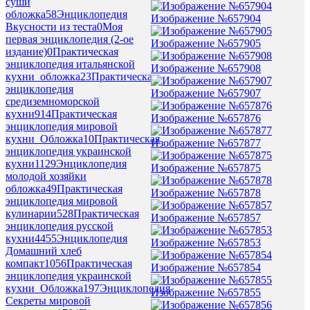
суши
обложка
58
Энциклопедия
Изображение №657904
Вкусности из теста
0
Моя
первая энциклопедия (2-ое
Изображение №657905
издание)
0
Практическая
энциклопедия итальянской
Изображение №657908
кухни_обложка
23
Практическая
энциклопедия
Изображение №657907
средиземноморской
кухни
914
Практическая
Изображение №657876
энциклопедия мировой
кухни_Обложка
10
Практическая
Изображение №657877
энциклопедия украинской
кухни
1129
Энциклопедия
Изображение №657875
молодой хозяйки
обложка
49
Практическая
Изображение №657878
энциклопедия мировой
кулинарии
528
Практическая
Изображение №657857
энциклопедия русской
кухни
4455
Энциклопедия
Изображение №657853
Домашний хлеб
компакт
1056
Практическая
Изображение №657854
энциклопедия украинской
кухни_Обложка
197
Энциклопедия
Изображение №657855
Секреты мировой