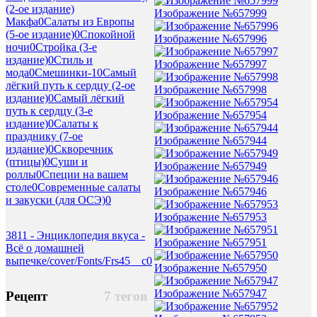
(2-ое издание)
Изображение №657999
Макфа
0
Салаты из Европы
(5-ое издание)
0
Спокойной
Изображение №657996
ночи
0
Стройка (3-е
издание)
0
Стиль и
Изображение №657997
мода
0
Смешинки-1
0
Самый
лёгкий путь к сердцу (2-ое
Изображение №657998
издание)
0
Самый лёгкий
путь к сердцу (3-е
Изображение №657954
издание)
0
Салаты к
празднику (7-ое
Изображение №657944
издание)
0
Скворечник
(птицы)
0
Суши и
Изображение №657949
роллы
0
Специи на вашем
столе
0
Современные салаты
Изображение №657946
и закуски (для ОСЭ)
0
Изображение №657953
3811 - Энциклопедия вкуса -
Изображение №657951
Всё о домашней
выпечке/cover/Fonts/Frs45__c
0
Изображение №657950
Изображение №657947
Рецепт
7 тегов