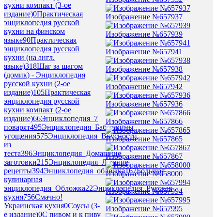
кухни компакт (3-ое
издание)
0
Практическая
Изображение №657937
энциклопедия русской
кухни на финском
Изображение №657939
языке
90
Практическая
энциклопедия русской
Изображение №657941
кухни (на англ.
языке)
318
Шаг за шагом
Изображение №657938
(домик) - Энциклопедия
русской кухни (2-ое
Изображение №657942
издание)
105
Практическая
энциклопедия русской
Изображение №657936
кухни компакт (2-ое
издание)
66
Энциклопедия_7
Изображение №657866
поварят
495
Энциклопедия_Бабушкины
угощения
575
Энциклопедия_Вкусности
Изображение №657865
из
теста
396
Энциклопедия_Домашние
Изображение №657867
заготовки
215
Энциклопедия_Лучшие
рецепты
394
Энциклопедия_обложка
167
Большая
Изображение №658000
кулинарная
энциклопедия_Обложка
22
Энциклопедия_Русская
Изображение №657994
кухня
756
Смачно!
Украинская кухня
0
Соусы (3-
Изображение №657995
е издание)
0
С пивом и к пиву