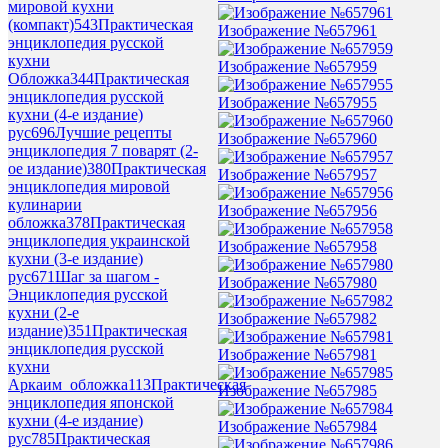
мировой кухни
(компакт)
543
Практическая
Изображение №657961
энциклопедия русской
кухни
Изображение №657959
Обложка
344
Практическая
энциклопедия русской
Изображение №657955
кухни (4-е издание)
рус
696
Лучшие рецепты
Изображение №657960
энциклопедия 7 поварят (2-
ое издание)
380
Практическая
Изображение №657957
энциклопедия мировой
кулинарии
Изображение №657956
обложка
378
Практическая
энциклопедия украинской
Изображение №657958
кухни (3-е издание)
рус
671
Шаг за шагом -
Изображение №657980
Энциклопедия русской
кухни (2-е
Изображение №657982
издание)
351
Практическая
энциклопедия русской
Изображение №657981
кухни
Аркаим_обложка
113
Практическая
Изображение №657985
энциклопедия японской
кухни (4-е издание)
Изображение №657984
рус
785
Практическая