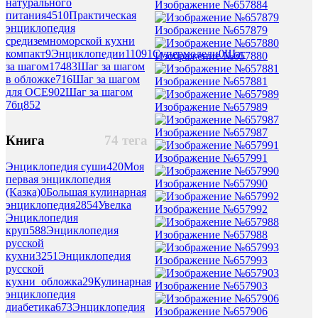
натурального
Изображение №657884
питания
4510
Практическая
энциклопедия
Изображение №657879
средиземноморской кухни
компакт
9
Энциклопедии
11091
Супермодели
0
Шаг
Изображение №657880
за шагом
17483
Шаг за шагом
в обложке
716
Шаг за шагом
Изображение №657881
для ОСЕ
902
Шаг за шагом
7бц
852
Изображение №657989
Изображение №657987
Книга
74 тега
Изображение №657991
Энциклопедия суши
420
Моя
первая энциклопедия
Изображение №657990
(Казка)
0
Большая кулинарная
энциклопедия
2854
Увелка
Изображение №657992
Энциклопедия
круп
588
Энциклопедия
Изображение №657988
русской
кухни
3251
Энциклопедия
Изображение №657993
русской
кухни_обложка
29
Кулинарная
Изображение №657903
энциклопедия
диабетика
673
Энциклопедия
Изображение №657906