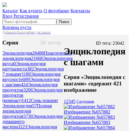
Каталог
Как купить
О фотобанке
Контакты
Вход
Регистрация
Поиск
Корзина пуста
Добавьте фотографии для заказа
Серия
20 тегов
ID тега: 23042
Энциклопедия
Энциклопедия
28488
Практическая
энциклопедия
21668
Энциклопедия
с шагами
вкуса
0
Энциклопедия
натуралиста
382
Энциклопедия
7 поварят
1189
Энциклопедия
Серия «Энциклопедия с
вкусностей
89
Энциклопедия
шагами» содержит 421
с шагами
424
Энциклопедия
изображение
продуктов
3206
Энциклопедия
продуктов
(компакт)
1412
Семь поварят
1
2
3
4
5
Следующая
Энциклопедия
57
Полная
энциклопедия
Изображение №657882
продуктов
5730
Энциклопедия
домашнего
Изображение №657883
мастера
3223
Энциклопедия