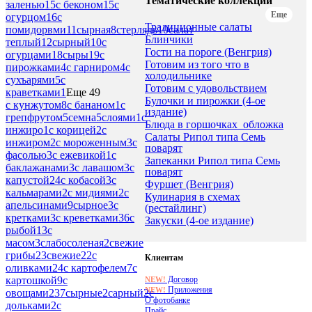
Тематические коллекции
заленью
15
с беконом
15
с
Еще
огурцом
16
с
Традиционные салаты
помидорвми
11
сырная
8
стерлядь
10
салат
Блинчики
теплый
12
сырный
10
с
Гости на пороге (Венгрия)
огурцами
18
сыры
19
с
Готовим из того что в
пирожками
4
с гарниром
4
с
холодильнике
сухъарями
5
с
Готовим с удовольствием
краветками
1
Еще 49
Булочки и пирожки (4-ое
с кунжутом
8
с бананом
1
с
издание)
грепфрутом
5
семна
5
слоями
1
с
Блюда в горшочках_обложка
инжиро
1
с корицей
2
с
Салаты Рипол типа Семь
инжиром
2
с мороженным
3
с
поварят
фасолью
3
с ежевикой
1
с
Запеканки Рипол типа Семь
баклажанами
3
с лавашом
3
с
поварят
капустой
24
с кобасой
3
с
Фуршет (Венгрия)
кальмарами
2
с мидиями
2
с
Кулинария в схемах
апельсинами
9
сырное
3
с
(рестайлинг)
кретками
3
с креветками
36
с
Закуски (4-ое издание)
рыбой
13
с
масом
3
слабосоленая
2
свежие
грибы
23
свежие
22
с
Клиентам
оливками
24
с картофелем
7
с
картошкой
9
с
Договор
NEW!
Приложения
NEW!
овощами
237
сырные
2
сарный
2
с
О фотобанке
дольками
2
с
Прайс