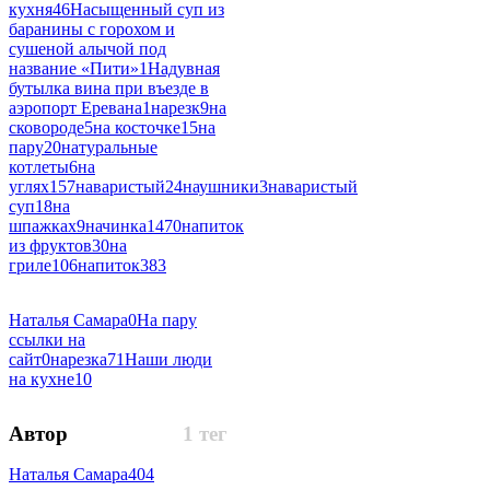
кухня
46
Насыщенный суп из
баранины с горохом и
сушеной алычой под
название «Пити»
1
Надувная
бутылка вина при въезде в
аэропорт Еревана
1
нарезк
9
на
сковороде
5
на косточке
15
на
пару
20
натуральные
котлеты
6
на
углях
157
наваристый
24
наушники
3
наваристый
суп
18
на
шпажках
9
начинка
1470
напиток
из фруктов
30
на
гриле
106
напиток
383
Наталья Самара
0
На пару
ссылки на
сайт
0
нарезка
71
Наши люди
на кухне
10
Автор
1 тег
Наталья Самара
404