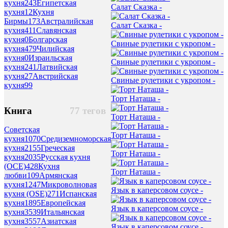
кухня
243
Египетская
Салат Сказка -
кухня
12
Кухня
Бирмы
173
Австралийская
Салат Сказка -
кухня
411
Славянская
кухня
0
Болгарская
Свиные рулетики с укропом -
кухня
479
Чилийская
кухня
0
Израильская
Свиные рулетики с укропом -
кухня
241
Латвийская
кухня
27
Австрийская
Свиные рулетики с укропом -
кухня
99
Торт Наташа -
Книга
77 тегов
Торт Наташа -
Советская
Торт Наташа -
кухня
1070
Средиземноморская
кухня
2155
Греческая
Торт Наташа -
кухня
2035
Русская кухня
(ОСЕ)
428
Кухня
Торт Наташа -
любви
109
Армянская
кухня
1247
Микроволновая
Язык в каперсовом соусе -
кухня (OSE)
271
Испанская
кухня
1895
Европейская
Язык в каперсовом соусе -
кухня
3539
Итальянская
кухня
3557
Азиатская
Язык в каперсовом соусе -