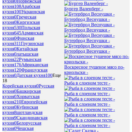
кухня
0
Норвежская
кухня
108
Арабская
Бургер Валенберг -
кухня
100
Украинская
кухня
0
Греческая
Бутерброд Веснушки -
кухня
0
Киргизская
кухня
530
Польская
Бутерброд Веснушки -
кухня
645
Армянская
кухня
0
Финская
Бутерброд Веснушки -
кухня
311
Грузинская
кухня
0
Китайская
Бутерброд Веснушки -
кухня
0
латышская
кухня
22
Румынская
кухня
176
Африканская
Воскресное тушеное мясо по-
кухня
120
Французская
криольски -
кухня
0
Датская кухня
100
Еще
18
Рыба в слоеном тесте -
Корейская кухня
0
Русская
кухня
0
Башкирская
Рыба в слоеном тесте -
кухня
0
Хорватская
кухня
210
Европейская
Рыба в слоеном тесте -
кухня
0
Кубинская
кухня
8
шотландская
Рыба в слоеном тесте -
кухня
9
Скандинавская
кухня
0
Белорусская
Рыба в слоеном тесте -
кухня
0
Чешская