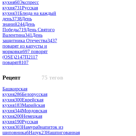
кухня
60
Экспресс
кухня
731
Русская
кухня
31
Блюда на каждый
день
3738
День
знаний
244
День
Победы
719
День Святого
Валентина
341
День
защитника Отечества
343
7
поварят из капусты и
морковки
69
7 поворят
(OSE)
214
7П
211
7
поварят
8107
Рецепт
75 тегов
Башкирская
кухня
286
Белорусская
кухня
300
Еврейская
кухня
183
Марийская
кухня
344
Мордовская
кухня
200
Немецкая
кухня
190
Русская
кухня
303
Намура
0
напиток из
шиповника
6
Назук
23
Нашпигованная