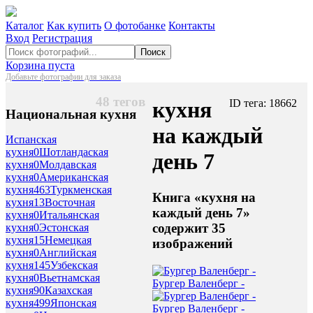
Каталог
Как купить
О фотобанке
Контакты
Вход
Регистрация
Поиск
Корзина пуста
Добавьте фотографии для заказа
48 тегов
кухня
ID тега: 18662
Национальная кухня
на каждый
Испанская
кухня
0
Шотландаская
день 7
кухня
0
Молдавская
кухня
0
Американская
кухня
463
Туркменская
Книга «кухня на
кухня
13
Восточная
каждый день 7»
кухня
0
Итальянская
содержит 35
кухня
0
Эстонская
кухня
15
Немецкая
изображений
кухня
0
Английская
кухня
145
Узбекская
кухня
0
Вьетнамская
Бургер Валенберг -
кухня
90
Казахская
кухня
499
Японская
Бургер Валенберг -