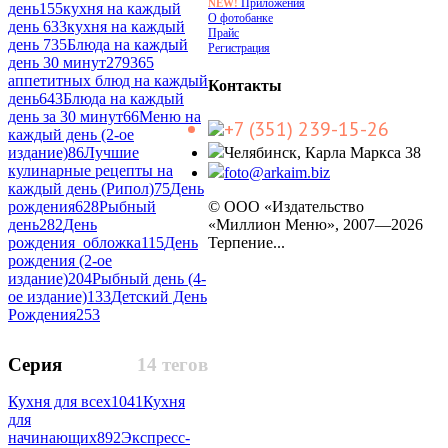
Приложения
NEW!
день
155
кухня на каждый
О фотобанке
день 6
33
кухня на каждый
Прайс
день 7
35
Блюда на каждый
Регистрация
день 30 минут
279
365
аппетитных блюд на каждый
Контакты
день
643
Блюда на каждый
день за 30 минут
66
Меню на
+7 (351) 239-15-26
каждый день (2-ое
издание)
86
Лучшие
Челябинск, Карла Маркса 38
кулинарные рецепты на
foto@arkaim.biz
каждый день (Рипол)
75
День
рождения
628
Рыбный
© ООО «Издательство
день
282
День
«Миллион Меню», 2007—2026
рождения_обложка
115
День
Терпение...
рождения (2-ое
издание)
204
Рыбный день (4-
ое издание)
133
Детский День
Рождения
253
Серия
14 тегов
Кухня для всех
1041
Кухня
для
начинающих
892
Экспресс-