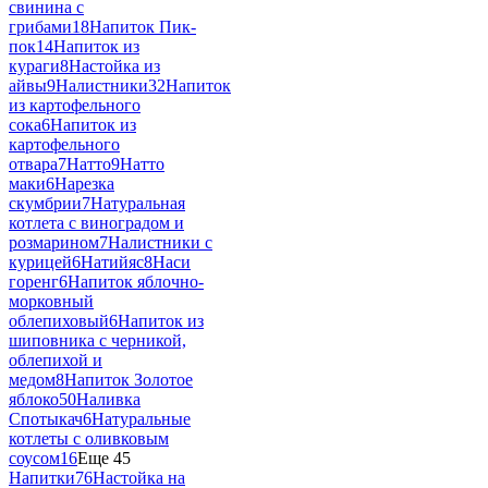
свинина с
грибами
18
Напиток Пик-
пок
14
Напиток из
кураги
8
Настойка из
айвы
9
Налистники
32
Напиток
из картофельного
сока
6
Напиток из
картофельного
отвара
7
Натто
9
Натто
маки
6
Нарезка
скумбрии
7
Натуральная
котлета с виноградом и
розмарином
7
Налистники с
курицей
6
Натийяс
8
Наси
горенг
6
Напиток яблочно-
морковный
облепиховый
6
Напиток из
шиповника с черникой,
облепихой и
медом
8
Напиток Золотое
яблоко
50
Наливка
Спотыкач
6
Натуральные
котлеты с оливковым
соусом
16
Еще 45
Напитки
76
Настойка на