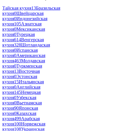
Тайская кухня
13
Бразильская
кухня
0
Швейцарская
кухня
0
Индонезийская
кухня
105
Азиатская
кухня
0
Мексиканская
кухня
0
Турецкая
кухня
614
Венгерская
кухня
328
Шотландаская
кухня
0
Испанская
кухня
0
Американская
кухня
463
Молдавская
кухня
0
Туркменская
кухня
13
Восточная
кухня
0
Эстонская
кухня
15
Итальянская
кухня
0
Английская
кухня
145
Немецкая
кухня
0
Узбекская
кухня
0
Вьетнамская
кухня
90
Японская
кухня
0
Казахская
кухня
499
Арабская
кухня
100
Норвежская
кухня
108
Украинская