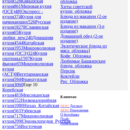
кухня
528
Кавказская
обложка
кухня
861
Мировая кухня
Хиты советской
кухни_обложка
(ОСЕ)
489
Экспресс -
Блюда из макарон (2-ое
кухня
374
Кухня для
издание)
начинающих
526
Русская
Блюда из макарон (3-е
кухня
18278
Славянская
издание)
кухня
65
Кухня
Домашний обед (2-ое
любви_new
240
Домашняя
издание)
кухня
4544
Китайская
Экзотические блюда из
кухня
1953
Микроволновая
мяса_обложка]
кухня (ОСЭ)
324
Кухня
Кофе_Обложка
охотника
1597
Кухня
Любимые Башкирские
фьюжн
65
Микроволновая
блюда_обложка
кухня
Персик
(АСТ)
9
Вегетарианская
Коктейли
кухня
594
Французская
Рис_Обложка
кухня
3060
Еще 10
Корейская
кухня
483
Мексиканская
Клиентам
кухня
552
Низкокалорийная
кухня
1080
Нихао_Китайская
Договор
NEW!
Приложения
кухня
563
Узбекская
NEW!
О фотобанке
кухня
717
Микроволновая
Прайс
кухня
2998
Энциклопедия_Русская
Регистрация
кухня
756
Восточная