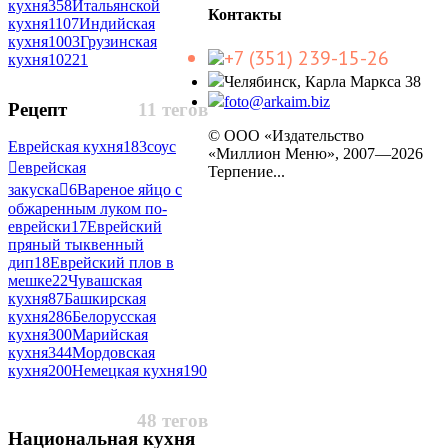
кухня
358
Итальянской
Контакты
кухня
1107
Индийская
кухня
1003
Грузинская
+7 (351) 239-15-26
кухня
10221
Челябинск, Карла Маркса 38
foto@arkaim.biz
Рецепт
11 тегов
© ООО «Издательство
Еврейская кухня
183
соус
«Миллион Меню», 2007—2026
еврейская
Терпение...
закуска
6
Вареное яйцо с
обжаренным луком по-
еврейски
17
Еврейский
пряный тыквенный
дип
18
Еврейский плов в
мешке
22
Чувашская
кухня
87
Башкирская
кухня
286
Белорусская
кухня
300
Марийская
кухня
344
Мордовская
кухня
200
Немецкая кухня
190
48 тегов
Национальная кухня