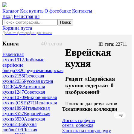
Каталог
Как купить
О фотобанке
Контакты
Вход
Регистрация
Поиск
Корзина пуста
Добавьте фотографии для заказа
Книга
40 тегов
ID тега: 22711
Еврейская
Еврейская
кухня
1912
Любимые
кухня
еврейские
блюда
782
Средиземноморская
кухня
2155
Греческая
Рецепт «Еврейская
кухня
2035
Русская кухня
кухня» содержит 0
(ОСЕ)
428
Армянская
изображений
кухня
1247
Советская
кухня
1070
Микроволновая
кухня (OSE)
271
Испанская
Поиск не дал результатов
кухня
1895
Итальянская
Тематические коллекции
кухня
3557
Европейская
Еще
кухня
3539
Азиатская
Лосось горбуша
кухня
2186
Кухня
семга_обложка
любви
109
Легкая
Завтрак на скорую руку