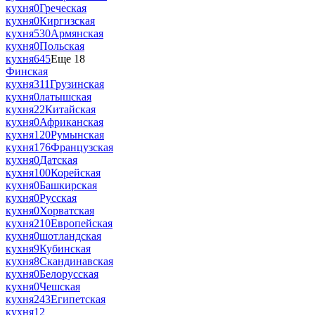
кухня
0
Греческая
кухня
0
Киргизская
кухня
530
Армянская
кухня
0
Польская
кухня
645
Еще 18
Финская
кухня
311
Грузинская
кухня
0
латышская
кухня
22
Китайская
кухня
0
Африканская
кухня
120
Румынская
кухня
176
Французская
кухня
0
Датская
кухня
100
Корейская
кухня
0
Башкирская
кухня
0
Русская
кухня
0
Хорватская
кухня
210
Европейская
кухня
0
шотландская
кухня
9
Кубинская
кухня
8
Скандинавская
кухня
0
Белорусская
кухня
0
Чешская
кухня
243
Египетская
кухня
12