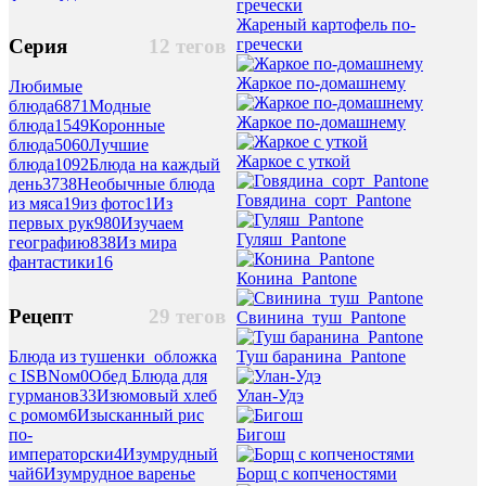
Жареный картофель по-
гречески
Серия
12 тегов
Жаркое по-домашнему
Любимые
блюда
6871
Модные
Жаркое по-домашнему
блюда
1549
Коронные
блюда
5060
Лучшие
Жаркое с уткой
блюда
1092
Блюда на каждый
день
3738
Необычные блюда
Говядина_сорт_Pantone
из мяса
19
из фотос
1
Из
первых рук
980
Изучаем
Гуляш_Pantone
географию
838
Из мира
фантастики
16
Конина_Pantone
Рецепт
29 тегов
Свинина_туш_Pantone
Блюда из тушенки_обложка
Туш баранина_Pantone
с ISBNом
0
Обед Блюда для
гурманов
33
Изюмовый хлеб
Улан-Удэ
с ромом
6
Изысканный рис
по-
Бигош
императорски
4
Изумрудный
чай
6
Изумрудное варенье
Борщ с копченостями