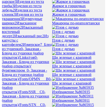
царское
3
Изделия из теста
грибы
3
Изделия из теста
Жаркое в горшочках
лебедь
2
Изделия из теста
слоник
3
Изделия из теста
Жаркое в горшочках
украшения
3
Изумрудные
шарики
2
Изысканное
Макароны по-неаполетански
мороженое
2
Изысканный
восточный
Плов с дичью
десерт
2
Изысканный рис
2
Из
капусты с
Плов с дичью
картофелем
2
Измерское
7
_Блюда
из тушенки
0
- Заказная -
Плов с дичью
Блюда из тушенки (набор
открыток)/Links/гов
0
-
Щи зеленые с крапивой
Заказная - Блюда из тушенки
(набор открыток)/
Щи зеленые с крапивой
бурятмяспром_
0
- Заказная -
Блюда из тушенки (набор
Щи зеленые с крапивой
открыток)/Fonts/OPMN___B
0
-
Заказная - Блюда из тушенки
Щи зеленые с крапивой
(набор
открыток)/Fonts/SSR__C
0
-
Изображение №865935
Заказная - Блюда из тушенки
(набор
Изображение №865911
открыток)/Fonts/STN__C
0
-