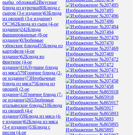
рыбы_обложка
62
Вкусные
блюда из курочки
80
Блюда с
Изображение №207495
сыром (3-е издание)
63
Блюда
из овощей (3-е издание)
Изображение №207496
ОСЭ
62
Блюда из сыра (4-ое
издание)
242
Блюда
Изображение №207494
фаршированные (8-ое
издание)
0
Любимые
Изображение №207470
узбекские блюда
455
Блюда из
картофеля (4-ое
Изображение №207469
издание)
62
Блюда во
фритюре (4-ое
Изображение №207472
издание)
116
Лучшие блюда
из мяса
579
Горячие блюда (2-
Изображение №207471
ое издание)
73
Необычные
блюда из мяса
75
Блюда из
Изображение №207458
овощей (2-ое
издание)
12
Горячие блюда (7-
Изображение №865918
ое издание)
265
Любимые
итальянские блюда
210
Блюда
Изображение №865917
из овощей (4-е
издание)
59
Блюда из мяса (4-
Изображение №865893
е издание)
62
Блюда из мяса
(3-е издание)
53
Блюда с
Изображение №865895
рисом (4-ое