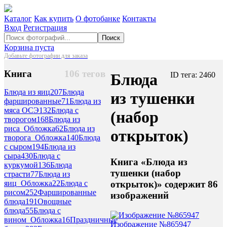
Каталог
Как купить
О фотобанке
Контакты
Вход
Регистрация
Поиск
Корзина пуста
Добавьте фотографии для заказа
Книга
106 тегов
Блюда
ID тега: 2460
Блюда из яиц
207
Блюда
из тушенки
фаршированные
71
Блюда из
мяса ОСЭ
132
Блюда с
(набор
творогом
168
Блюда из
риса_Обложка
62
Блюда из
открыток)
творога_Обложка
140
Блюда
с сыром
194
Блюда из
сыра
430
Блюда с
Книга «Блюда из
куркумой
136
Блюда
тушенки (набор
страсти
77
Блюда из
открыток)» содержит 86
яиц_Обложка
22
Блюда с
рисом
252
Фаршированные
изображений
блюда
191
Овощные
блюда
55
Блюда с
вином_Обложка
16
Праздничные
Изображение №865947