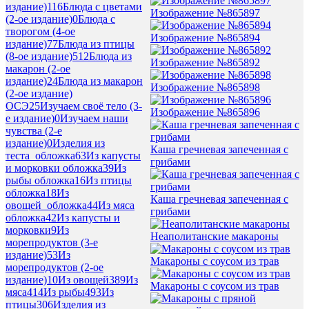
издание)
116
Блюда с цветами
Изображение №865897
(2-ое издание)
0
Блюда с
творогом (4-ое
Изображение №865894
издание)
77
Блюда из птицы
(8-ое издание)
512
Блюда из
Изображение №865892
макарон (2-ое
издание)
24
Блюда из макарон
Изображение №865898
(2-ое издание)
ОСЭ
25
Изучаем своё тело (3-
Изображение №865896
е издание)
0
Изучаем наши
чувства (2-е
издание)
0
Изделия из
Каша гречневая запеченная с
теста_обложка
63
Из капусты
грибами
и морковки обложка
39
Из
рыбы обложка
16
Из птицы
обложка
18
Из
Каша гречневая запеченная с
овощей_обложка
44
Из мяса
грибами
обложка
42
Из капусты и
морковки
9
Из
Неаполитанские макароны
морепродуктов (3-е
издание)
53
Из
Макароны с соусом из трав
морепродуктов (2-ое
издание)
10
Из овощей
389
Из
Макароны с соусом из трав
мяса
414
Из рыбы
493
Из
птицы
306
Изделия из