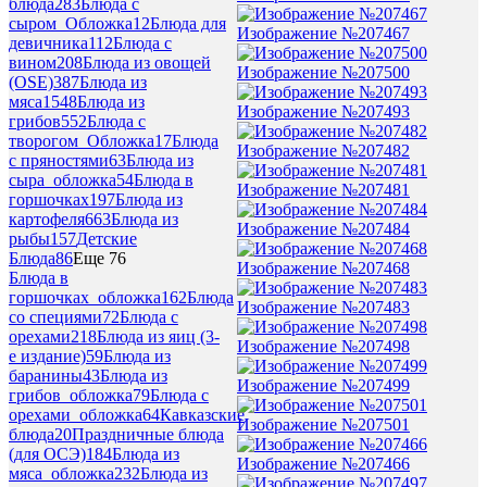
блюда
283
Блюда с
сыром_Обложка
12
Блюда для
Изображение №207467
девичника
112
Блюда с
вином
208
Блюда из овощей
Изображение №207500
(OSE)
387
Блюда из
мяса
1548
Блюда из
Изображение №207493
грибов
552
Блюда с
творогом_Обложка
17
Блюда
Изображение №207482
с пряностями
63
Блюда из
сыра_обложка
54
Блюда в
Изображение №207481
горшочках
197
Блюда из
картофеля
663
Блюда из
Изображение №207484
рыбы
157
Детские
Блюда
86
Еще 76
Изображение №207468
Блюда в
горшочках_обложка
162
Блюда
Изображение №207483
со специями
72
Блюда с
орехами
218
Блюда из яиц (3-
Изображение №207498
е издание)
59
Блюда из
баранины
43
Блюда из
Изображение №207499
грибов_обложка
79
Блюда с
орехами_обложка
64
Кавказские
Изображение №207501
блюда
20
Праздничные блюда
(для ОСЭ)
184
Блюда из
Изображение №207466
мяса_обложка
232
Блюда из