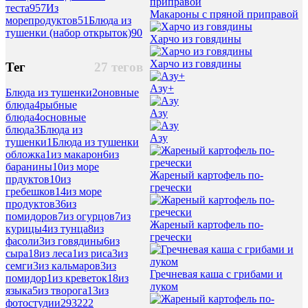
теста
957
Из
Макароны с пряной приправой
морепродуктов
51
Блюда из
тушенки (набор открыток)
90
Харчо из говядины
Харчо из говядины
Тег
27 тегов
Азу+
Блюда из тушенки
2
оновные
блюда
4
рыбные
Азу
блюда
4
основные
блюда
3
Блюда из
Азу
тушенки
1
Блюда из тушенки
обложка
1
из макарон
6
из
баранины
10
из море
Жареный картофель по-
прдуктов
10
из
гречески
гребешков
14
из море
продуктов
36
из
помидоров
7
из огурцов
7
из
Жареный картофель по-
курицы
4
из тунца
8
из
гречески
фасоли
3
из говядины
6
из
сыра
18
из леса
1
из риса
3
из
семги
3
из кальмаров
3
из
Гречневая каша с грибами и
помидор
1
из креветок
18
из
луком
языка
5
из творога
13
из
фотостудии
293222