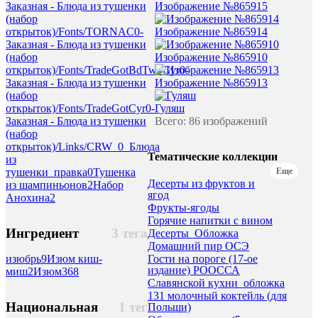
Заказная - Блюда из тушенки
Изображение №865915
(набор
открыток)/Fonts/TORNAC
0
-
Изображение №865914
Заказная - Блюда из тушенки
(набор
Изображение №865910
открыток)/Fonts/TradeGotBdTwoCyr
0
-
Заказная - Блюда из тушенки
Изображение №865913
(набор
открыток)/Fonts/TradeGotCyr
0
-
Гуляш
Заказная - Блюда из тушенки
Всего: 86 изображений
(набор
открыток)/Links/CRW_
0
_Блюда
Тематические коллекции
из
тушенки_правка
0
Тушенка
Еще
Десерты из фруктов и
из шампиньонов
2
Набор
ягод
Анохина
2
Фрукты-ягоды
Горячие напитки с вином
Ингредиент
3 тега
Десерты_Обложка
Домашний пир ОСЭ
Гости на пороге (17-ое
изюбрь
9
Изюм киш-
издание) РООССА
миш
2
Изюм
368
Славянской кухни_обложка
131 молочный коктейль (для
Национальная
1 тег
Польши)