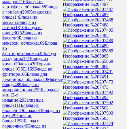
макарон
116
Блюда из
Изображение №207497
картофеля_обложка
58
Блюда
с грибами
206
Кавказские
Изображение №207487
блюда
14
Блюда из
мяса
255
Блюда из
Изображение №207488
птицы
1316
Блюда из
овощей
752
Блюда из
Изображение №207485
фасоли
0
Блюда из
макарон_обложка
109
Блюда
Изображение №207489
во
фритюре_обложка
35
Блюда
Изображение №865865
из курицы
151
Блюда из
круп_Обложка
30
Горячие
Изображение №865868
блюда (OSE)
159
Блюда во
фритюре
106
Блюда для
Изображение №207491
девичника_обложка
20
Мясные
блюда
489
Блюда из
Изображение №207473
микроволновки
259
Блюда из
яиц (2-е
Изображение №207492
издание)
29
Заливные
блюда
111
Блюда из
Изображение №207502
овощей_Обложка
83
Блюда из
круп
29
Горячие
Изображение №207503
блюда
1298
Блюда в
горшочках
49
Блюда из
Изображение №207474