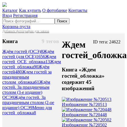
Каталог
Как купить
О фотобанке
Контакты
Вход
Регистрация
Поиск
Корзина пуста
Добавьте фотографии для заказа
Книга
9 тегов
Ждем
ID тега: 24622
Ждём гостей (ОСЭ)
8
Ждём
гостей_обложка
гостей (для ОСЕ)
1656
Ждем
гостей_ОСЕ_обложка
13
Ждем
гостей_обложка
90
Ждём
Книга «Ждем
гостей
480
Ждем гостей за
гостей_обложка»
праздничным
содержит 45
столом_обложка
61
Ждём
гостей. За праздничным
изображений
столом (3-е издание)
ОСЭ
9
Ждём гостей. За
праздничным столом (2-ое
Изображение №720513
издание) ОСЭ
9
Меню для
гостей_обложка
8
Изображение №720448
Изображение №720502