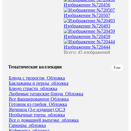
Изображение №720456
Изображение №720507
Изображение №720493
Изображение №720459
Изображение №720444
Всего: 45 изображений
Тематические коллекции
Еще
Блюда с творогом_Обложка
Баклажаны и перцы_обложка
Блюдо страсти_обложка
Любимые татарские блюда_Обложка
Все фаршированное Обложка
Готовим из грибов_Обложка
Яичница (3-е издание) ОСЭ
Необычные торты_обложка
Все о домашней выпечке_обложка
Гарниры_обложка
Кофеварка_обложка