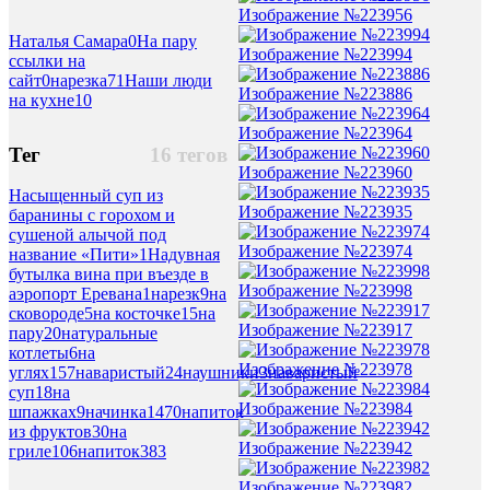
Изображение №223956
Наталья Самара
0
На пару
Изображение №223994
ссылки на
сайт
0
нарезка
71
Наши люди
Изображение №223886
на кухне
10
Изображение №223964
Тег
16 тегов
Изображение №223960
Насыщенный суп из
Изображение №223935
баранины с горохом и
сушеной алычой под
Изображение №223974
название «Пити»
1
Надувная
бутылка вина при въезде в
Изображение №223998
аэропорт Еревана
1
нарезк
9
на
сковороде
5
на косточке
15
на
Изображение №223917
пару
20
натуральные
котлеты
6
на
Изображение №223978
углях
157
наваристый
24
наушники
3
наваристый
суп
18
на
Изображение №223984
шпажках
9
начинка
1470
напиток
из фруктов
30
на
Изображение №223942
гриле
106
напиток
383
Изображение №223982