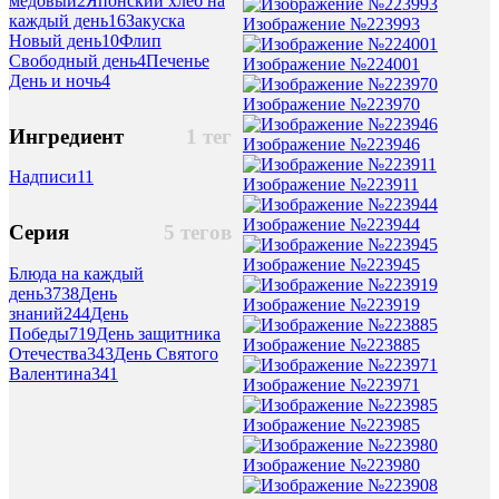
медовый
2
Японский хлеб на
каждый день
16
Закуска
Изображение №223993
Новый день
10
Флип
Свободный день
4
Печенье
Изображение №224001
День и ночь
4
Изображение №223970
Ингредиент
1 тег
Изображение №223946
Надписи
11
Изображение №223911
Изображение №223944
Серия
5 тегов
Изображение №223945
Блюда на каждый
день
3738
День
Изображение №223919
знаний
244
День
Победы
719
День защитника
Изображение №223885
Отечества
343
День Святого
Валентина
341
Изображение №223971
Изображение №223985
Изображение №223980