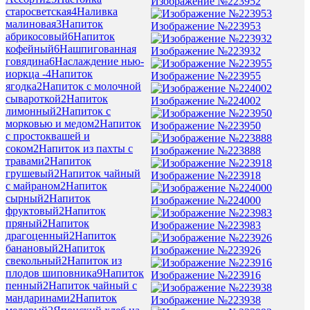
Изображение №223952
старосветская
4
Наливка
малиновая
3
Напиток
Изображение №223953
абрикосовый
6
Напиток
кофейный
6
Нашпигованная
Изображение №223932
говядина
6
Наслаждение нью-
иоркца -
4
Напиток
Изображение №223955
ягодка
2
Напиток с молочной
сывароткой
2
Напиток
Изображение №224002
лимонный
2
Напиток с
морковью и медом
2
Напиток
Изображение №223950
с простоквашей и
соком
2
Напиток из пахты с
Изображение №223888
травами
2
Напиток
грушевый
2
Напиток чайный
Изображение №223918
с майраном
2
Напиток
сырный
2
Напиток
Изображение №224000
фруктовый
2
Напиток
пряный
2
Напиток
Изображение №223983
драгоценный
2
Напиток
банановый
2
Напиток
Изображение №223926
свекольный
2
Напиток из
плодов шиповника
9
Напиток
Изображение №223916
пенный
2
Напиток чайный с
мандаринами
2
Напиток
Изображение №223938