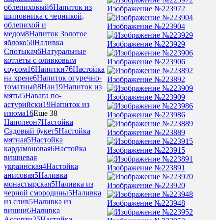
облепиховый
6
Напиток из
Изображение №223972
шиповника с черникой,
облепихой и
Изображение №223904
медом
8
Напиток Золотое
яблоко
50
Наливка
Изображение №223929
Спотыкач
6
Натуральные
котлеты с оливковым
Изображение №223906
соусом
16
Напитки
76
Настойка
на хрене
6
Напиток огуречно-
Изображение №223892
томатный
8
Нан
19
Напиток из
мяты
5
Навага по-
Изображение №223909
астурийски
19
Напиток из
изюма
16
Еще 38
Изображение №223986
Наполеон
7
Настойка
Садовый букет
5
Настойка
Изображение №223889
мятная
5
Настойка
кардамоновая
6
Настойка
Изображение №223915
вишневая
украинская
4
Настойка
Изображение №223891
анисовая
5
Наливка
монастырская
5
Наливка из
Изображение №223920
черной смородины
5
Наливка
из слив
5
Наливка из
Изображение №223948
вишни
6
Наливка
Ассорти
25
Настойка