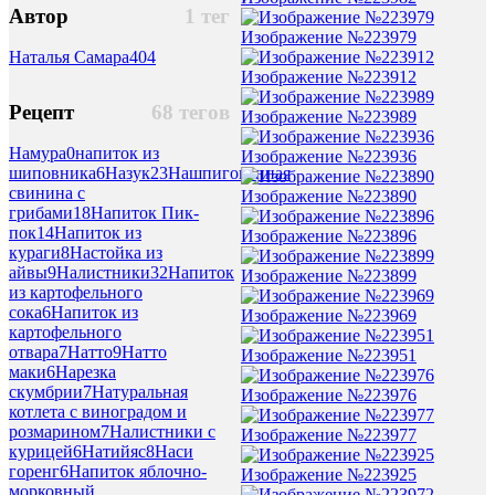
Автор
1 тег
Изображение №223979
Наталья Самара
404
Изображение №223912
Рецепт
68 тегов
Изображение №223989
Намура
0
напиток из
Изображение №223936
шиповника
6
Назук
23
Нашпигованная
свинина с
Изображение №223890
грибами
18
Напиток Пик-
пок
14
Напиток из
Изображение №223896
кураги
8
Настойка из
айвы
9
Налистники
32
Напиток
Изображение №223899
из картофельного
сока
6
Напиток из
Изображение №223969
картофельного
отвара
7
Натто
9
Натто
Изображение №223951
маки
6
Нарезка
скумбрии
7
Натуральная
Изображение №223976
котлета с виноградом и
розмарином
7
Налистники с
Изображение №223977
курицей
6
Натийяс
8
Наси
горенг
6
Напиток яблочно-
Изображение №223925
морковный