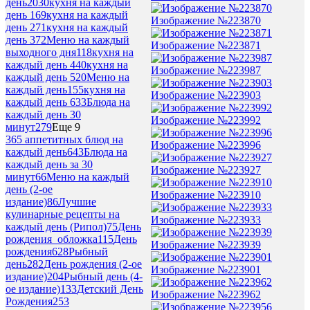
день
2030
кухня на каждый
день 1
69
кухня на каждый
Изображение №223870
день 2
71
кухня на каждый
день 3
72
Меню на каждый
Изображение №223871
выходного дня
118
кухня на
каждый день 4
40
кухня на
Изображение №223987
каждый день 5
20
Меню на
каждый день
155
кухня на
Изображение №223903
каждый день 6
33
Блюда на
каждый день 30
Изображение №223992
минут
279
Еще 9
365 аппетитных блюд на
Изображение №223996
каждый день
643
Блюда на
каждый день за 30
Изображение №223927
минут
66
Меню на каждый
день (2-ое
Изображение №223910
издание)
86
Лучшие
кулинарные рецепты на
Изображение №223933
каждый день (Рипол)
75
День
рождения_обложка
115
День
Изображение №223939
рождения
628
Рыбный
день
282
День рождения (2-ое
Изображение №223901
издание)
204
Рыбный день (4-
ое издание)
133
Детский День
Изображение №223962
Рождения
253