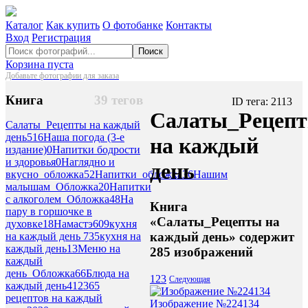
Каталог
Как купить
О фотобанке
Контакты
Вход
Регистрация
Поиск
Корзина пуста
Добавьте фотографии для заказа
Книга
39 тегов
ID тега: 2113
Салаты_Рецеп
Салаты_Рецепты на каждый
день
516
Наша погода (3-е
на каждый
издание)
0
Напитки бодрости
и здоровья
0
Наглядно и
день
вкусно_обложка
52
Напитки_обложка
36
Нашим
малышам_Обложка
20
Напитки
с алкоголем_Обложка
48
На
Книга
пару в горшочке в
«Салаты_Рецепты на
духовке
18
Намастэ
609
кухня
каждый день» содержит
на каждый день 7
35
кухня на
каждый день
13
Меню на
285 изображений
каждый
день_Обложка
66
Блюда на
1
2
3
Следующая
каждый день
412
365
рецептов на каждый
Изображение №224134