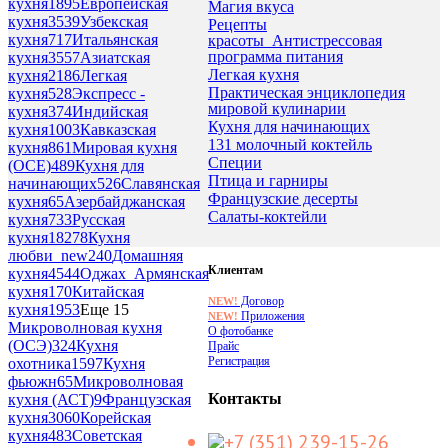
кухня
1895
Европейская
Магия вкуса
кухня
3539
Узбекская
Рецепты
кухня
717
Итальянская
красоты_Антистрессовая
программа питания
кухня
3557
Азиатская
Легкая кухня
кухня
2186
Легкая
Практическая энциклопедия
кухня
528
Экспресс -
мировой кулинарии
кухня
374
Индийская
Кухня для начинающих
кухня
1003
Кавказская
131 молочный коктейль
кухня
861
Мировая кухня
Специи
(ОСЕ)
489
Кухня для
Птица и гарниры
начинающих
526
Славянская
Французские десерты
кухня
65
Азербайджанская
Салаты-коктейли
кухня
733
Русская
кухня
18278
Кухня
любви_new
240
Домашняя
Клиентам
кухня
4544
Оджах_Армянская
кухня
170
Китайская
Договор
NEW!
кухня
1953
Еще 15
Приложения
NEW!
Микроволновая кухня
О фотобанке
(ОСЭ)
324
Кухня
Прайс
Регистрация
охотника
1597
Кухня
фьюжн
65
Микроволновая
Контакты
кухня (АСТ)
9
Французская
кухня
3060
Корейская
кухня
483
Советская
+7 (351) 239-15-26