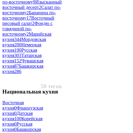
по-восточному
9
Изысканный
восточный десерт
2
Салат по-
восточному
2
Баранина по-
восточному
17
Восточный
рисовый салат
2
Фондю с
говядиной по-
восточному
2
Марийская
кухня
344
Мордовская
кухня
200
Немецкая
кухня
190
Русская
кухня
303
Татарская
кухня
152
Чувашская
кухня
87
Башкирская
кухня
286
50 тегов
Национальная кухня
Восточная
кухня
0
Французская
кухня
0
Датская
кухня
100
Корейская
кухня
0
Русская
кухня
0
Башкирская