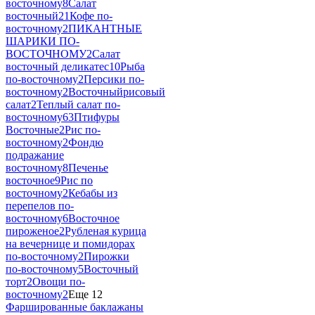
восточному
8
Салат
восточный
21
Кофе по-
восточному
2
ПИКАНТНЫЕ
ШАРИКИ ПО-
ВОСТОЧНОМУ
2
Салат
восточный деликатес
10
Рыба
по-восточному
2
Персики по-
восточному
2
Восточныйрисовый
салат
2
Теплый салат по-
восточному
63
Птифуры
Восточные
2
Рис по-
восточному
2
Фондю
подражание
восточному
8
Печенье
восточное
9
Рис по
восточному
2
Кебабы из
перепелов по-
восточному
6
Восточное
пироженое
2
Рубленая курица
на вечернице и помидорах
по-восточному
2
Пирожки
по-восточному
5
Восточный
торт
2
Овощи по-
восточному
2
Еще 12
Фаршированные баклажаны