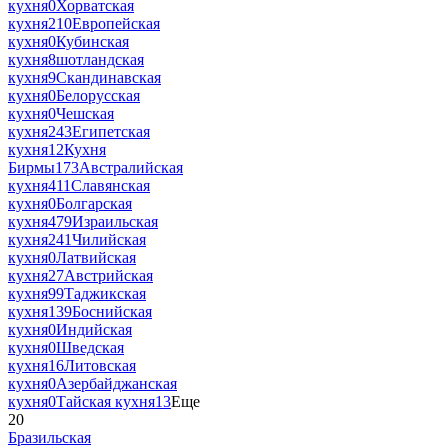
кухня
0
Хорватская
кухня
210
Европейская
кухня
0
Кубинская
кухня
8
шотландская
кухня
9
Скандинавская
кухня
0
Белорусская
кухня
0
Чешская
кухня
243
Египетская
кухня
12
Кухня
Бирмы
173
Австралийская
кухня
411
Славянская
кухня
0
Болгарская
кухня
479
Израильская
кухня
241
Чилийская
кухня
0
Латвийская
кухня
27
Австрийская
кухня
99
Таджикская
кухня
139
Боснийская
кухня
0
Индийская
кухня
0
Шведская
кухня
16
Литовская
кухня
0
Азербайджанская
кухня
0
Тайская кухня
13
Еще
20
Бразильская