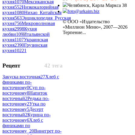
кухня
1070
Мексиканская
Челябинск, Карла Маркса 38
кухня
552
Низкокалорийная
foto@arkaim.biz
кухня
1080
Нихао_Китайская
кухня
563
Энциклопедия_Русская
© ООО «Издательство
кухня
756
Микроволновая
«Миллион Меню», 2007—2026
кухня
2998
Кухня
Терпение...
любви
109
Итальянской
кухня
1107
Украинская
кухня
2390
Грузинская
кухня
10221
Рецепт
42 тега
Закуска восточная
27
Хлеб с
финиками по-
восточному
0
Суп по-
восточному
8
Напиток
восточный
2
Редька по-
восточному
2
Утка по
восточному
5
Десерт
восточный
2
Курица по-
восточному
6
Хлеб с
финиками по
восточному_2
0
Винегрет по-