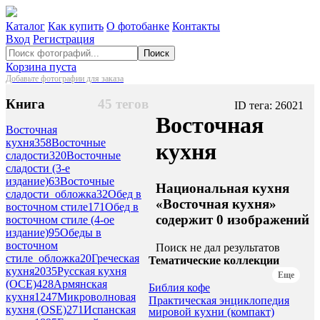
Каталог
Как купить
О фотобанке
Контакты
Вход
Регистрация
Поиск
Корзина пуста
Добавьте фотографии для заказа
Книга
45 тегов
ID тега: 26021
Восточная
Восточная
кухня
358
Восточные
кухня
сладости
320
Восточные
сладости (3-е
издание)
63
Восточные
Национальная кухня
сладости_обложка
32
Обед в
«Восточная кухня»
восточном стиле
171
Обед в
содержит 0 изображений
восточном стиле (4-ое
издание)
95
Обеды в
восточном
Поиск не дал результатов
стиле_обложка
20
Греческая
Тематические коллекции
кухня
2035
Русская кухня
Еще
(ОСЕ)
428
Армянская
Библия кофе
кухня
1247
Микроволновая
Практическая энциклопедия
кухня (OSE)
271
Испанская
мировой кухни (компакт)