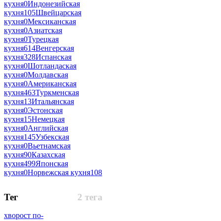
кухня
0
Индонезийская
кухня
105
Швейцарская
кухня
0
Мексиканская
кухня
0
Азиатская
кухня
0
Турецкая
кухня
614
Венгерская
кухня
328
Испанская
кухня
0
Шотландаская
кухня
0
Молдавская
кухня
0
Американская
кухня
463
Туркменская
кухня
13
Итальянская
кухня
0
Эстонская
кухня
15
Немецкая
кухня
0
Английская
кухня
145
Узбекская
кухня
0
Вьетнамская
кухня
90
Казахская
кухня
499
Японская
кухня
0
Норвежская кухня
108
Тег
2 тега
хворост по-