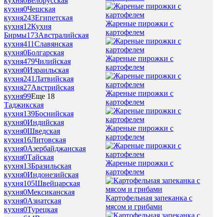
кухня
0
Белорусская
кухня
0
Чешская
кухня
243
Египетская
Жареные пирожки с
кухня
12
Кухня
картофелем
Бирмы
173
Австралийская
кухня
411
Славянская
кухня
0
Болгарская
Жареные пирожки с
кухня
479
Чилийская
картофелем
кухня
0
Израильская
кухня
241
Латвийская
кухня
27
Австрийская
Жареные пирожки с
кухня
99
Еще 18
картофелем
Таджикская
кухня
139
Боснийская
кухня
0
Индийская
Жареные пирожки с
кухня
0
Шведская
картофелем
кухня
16
Литовская
кухня
0
Азербайджанская
кухня
0
Тайская
Жареные пирожки с
кухня
13
Бразильская
картофелем
кухня
0
Индонезийская
кухня
105
Швейцарская
кухня
0
Мексиканская
Картофельная запеканка с
кухня
0
Азиатская
мясом и грибами
кухня
0
Турецкая