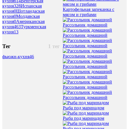
кухня
614
Венгерская
кухня
328
Испанская
Картофельная запеканка с
кухня
0
Шотландаская
мясом и грибами
кухня
0
Молдавская
кухня
0
Американская
Рассольник домашний
кухня
463
Туркменская
кухня
13
Рассольник домашний
Тег
1 тег
Рассольник домашний
Рассольник домашний
фьюжн-кухня
46
Рассольник домашний
Рассольник домашний
Рассольник домашний
Рассольник домашний
Рыба под маринадом
Рыба под маринадом
Рыба под маринадом