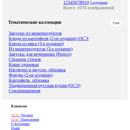
1
2
3
4
5
6
7
8
9
10
Следующая
Всего: 1070 изображений
Тематические коллекции
Еще
Закуски из морепродуктов
Блюда из картофеля (2-ое издание) ОСЭ
Блюда из мяса (3-е издание)
Из морепродуктов (3-е издание)
Закуски для вечеринки (Рипол)
Сборник стихов
Каши здоровья
Наглядно и вкусно_обложка
Фондю (2-ое издание)
Картофель_обложка
Традиционная русская кухня (ОСЭ)
Союзпищепром
Клиентам
Договор
NEW!
Приложения
NEW!
О фотобанке
Прайс