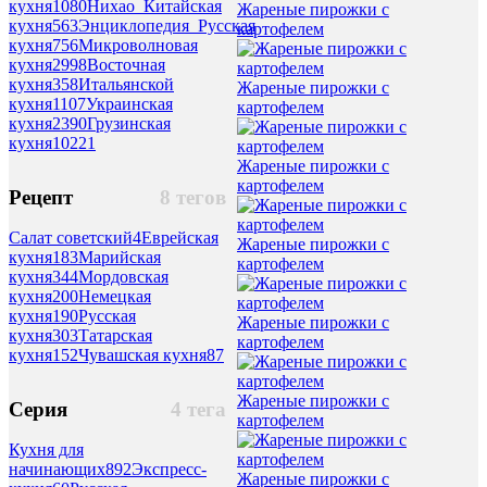
кухня
1080
Нихао_Китайская
Жареные пирожки с
кухня
563
Энциклопедия_Русская
картофелем
кухня
756
Микроволновая
кухня
2998
Восточная
кухня
358
Итальянской
Жареные пирожки с
кухня
1107
Украинская
картофелем
кухня
2390
Грузинская
кухня
10221
Жареные пирожки с
картофелем
Рецепт
8 тегов
Салат советский
4
Еврейская
Жареные пирожки с
кухня
183
Марийская
картофелем
кухня
344
Мордовская
кухня
200
Немецкая
кухня
190
Русская
Жареные пирожки с
кухня
303
Татарская
картофелем
кухня
152
Чувашская кухня
87
Жареные пирожки с
Серия
4 тега
картофелем
Кухня для
начинающих
892
Экспресс-
Жареные пирожки с