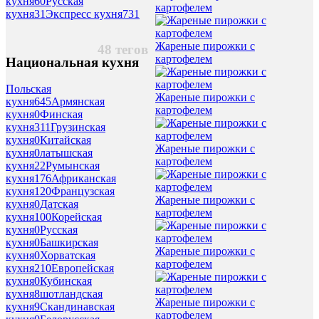
кухня
60
Русская
картофелем
кухня
31
Экспресс кухня
731
Жареные пирожки с
48 тегов
картофелем
Национальная кухня
Польская
Жареные пирожки с
кухня
645
Армянская
картофелем
кухня
0
Финская
кухня
311
Грузинская
кухня
0
Китайская
Жареные пирожки с
кухня
0
латышская
картофелем
кухня
22
Румынская
кухня
176
Африканская
кухня
120
Французская
Жареные пирожки с
кухня
0
Датская
картофелем
кухня
100
Корейская
кухня
0
Русская
кухня
0
Башкирская
Жареные пирожки с
кухня
0
Хорватская
картофелем
кухня
210
Европейская
кухня
0
Кубинская
кухня
8
шотландская
Жареные пирожки с
кухня
9
Скандинавская
картофелем