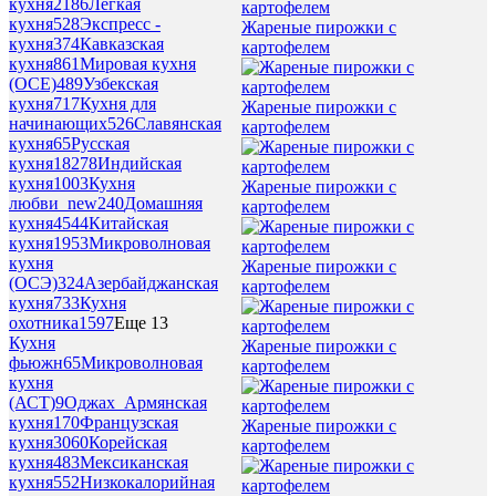
кухня
2186
Легкая
кухня
528
Экспресс -
Жареные пирожки с
кухня
374
Кавказская
картофелем
кухня
861
Мировая кухня
(ОСЕ)
489
Узбекская
кухня
717
Кухня для
Жареные пирожки с
начинающих
526
Славянская
картофелем
кухня
65
Русская
кухня
18278
Индийская
кухня
1003
Кухня
Жареные пирожки с
любви_new
240
Домашняя
картофелем
кухня
4544
Китайская
кухня
1953
Микроволновая
кухня
Жареные пирожки с
(ОСЭ)
324
Азербайджанская
картофелем
кухня
733
Кухня
охотника
1597
Еще 13
Кухня
Жареные пирожки с
фьюжн
65
Микроволновая
картофелем
кухня
(АСТ)
9
Оджах_Армянская
кухня
170
Французская
Жареные пирожки с
кухня
3060
Корейская
картофелем
кухня
483
Мексиканская
кухня
552
Низкокалорийная