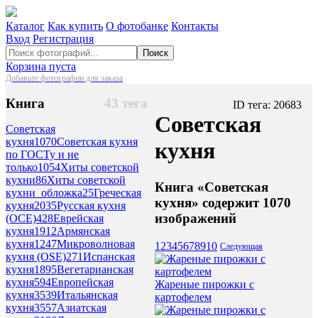
Каталог
Как купить
О фотобанке
Контакты
Вход
Регистрация
Поиск
Корзина пуста
Добавьте фотографии для заказа
Книга
43 тега
ID тега: 20683
Советская
Советская
кухня
1070
Советская кухня
кухня
по ГОСТу и не
только
1054
Хиты советской
кухни
86
Хиты советской
Книга «Советская
кухни_обложка
25
Греческая
кухня» содержит 1070
кухня
2035
Русская кухня
изображений
(ОСЕ)
428
Еврейская
кухня
1912
Армянская
кухня
1247
Микроволновая
1
2
3
4
5
6
7
8
9
10
Следующая
кухня (OSE)
271
Испанская
кухня
1895
Вегетарианская
кухня
594
Европейская
Жареные пирожки с
кухня
3539
Итальянская
картофелем
кухня
3557
Азиатская