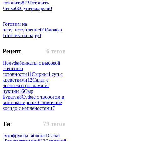
готовить
873
Готовить
Легко
66
Супермодели
0
Готовим на
пару_вступление
0
Обложка
Готовим на пару
0
Рецепт
6 тегов
Полуфабрикаты с высокой
степенью
готовности
11
Сырный суп с
креветками
12
Салат с
лососем и роллами из
цукини
16
Сыр
Буратта
8
Суфле с творогом в
винном сиропе
1
Сливочное
косидо с копченостями
7
Тег
79 тегов
сухофрукты: яблоко
1
Салат