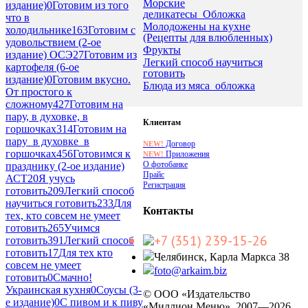
Морские
издание)
0
Готовим из того
деликатесы_Обложка
что в
Молодожены на кухне
холодильнике
163
Готовим с
(Рецепты для влюбленных)
удовольствием (2-ое
Фрукты
издание) ОСЭ
27
Готовим из
Легкий способ научиться
картофеля (6-ое
готовить
издание)
0
Готовим вкусно.
Блюда из мяса_обложка
От простого к
сложному
427
Готовим на
пару, в духовке, в
Клиентам
горшочках
314
Готовим на
пару_в духовке_в
Договор
NEW!
горшочках
456
Готовимся к
Приложения
NEW!
О фотобанке
празднику (2-ое издание)
Прайс
АСТ
20
Я учусь
Регистрация
готовить
209
Легкий способ
научиться готовить
233
Для
Контакты
тех, кто совсем не умеет
готовить
265
Учимся
+7 (351) 239-15-26
готовить
391
Легкий способ
готовить
17
Для тех кто
Челябинск, Карла Маркса 38
совсем не умеет
foto@arkaim.biz
готовить
0
Смачно!
Украинская кухня
0
Соусы (3-
© ООО «Издательство
е издание)
0
С пивом и к пиву
«Миллион Меню», 2007—2026