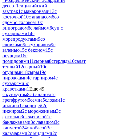
"Рождественский"
3
Сардский
десерт
1
сицилийский
завтрак
1
с макаронами
13
с
косточкой
10
с ананасом
6
со
сдом
5
с яблоком
10
с
виноградом
6
с лаймом
6
суп с
сухариками
14
с
морепродуктами
9
со
сливками
9
с сухариком
9
с
заленью
15
с беконом
15
с
огурцом
16
с
помидорвми
11
сырная
8
стерлядь
10
салат
теплый
12
сырный
10
с
огурцами
18
сыры
19
с
пирожками
4
с гарниром
4
с
сухъарями
5
с
краветками
1
Еще 49
с кунжутом
8
с бананом
1
с
грепфрутом
5
семна
5
слоями
1
с
инжиро
1
с корицей
2
с
инжиром
2
с мороженным
3
с
фасолью
3
с ежевикой
1
с
баклажанами
3
с лавашом
3
с
капустой
24
с кобасой
3
с
кальмарами
2
с мидиями
2
с