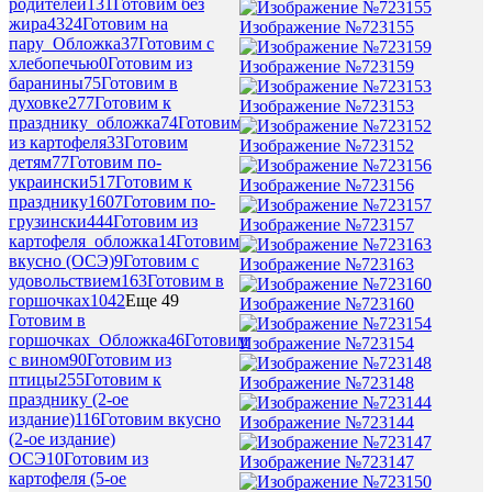
родителей
131
Готовим без
жира
4324
Готовим на
Изображение №723155
пару_Обложка
37
Готовим с
хлебопечью
0
Готовим из
Изображение №723159
баранины
75
Готовим в
духовке
277
Готовим к
Изображение №723153
празднику_обложка
74
Готовим
из картофеля
33
Готовим
Изображение №723152
детям
77
Готовим по-
украински
517
Готовим к
Изображение №723156
празднику
1607
Готовим по-
грузински
444
Готовим из
Изображение №723157
картофеля_обложка
14
Готовим
вкусно (ОСЭ)
9
Готовим с
Изображение №723163
удовольствием
163
Готовим в
горшочках
1042
Еще 49
Изображение №723160
Готовим в
горшочках_Обложка
46
Готовим
Изображение №723154
с вином
90
Готовим из
птицы
255
Готовим к
Изображение №723148
празднику (2-ое
издание)
116
Готовим вкусно
Изображение №723144
(2-ое издание)
ОСЭ
10
Готовим из
Изображение №723147
картофеля (5-ое