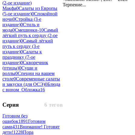
(2-ое издание)
Терпение...
Макфа
0
Салаты из Европы
(5-ое издание)
0
Спокойной
ночи
0
Стройка (3-е
издание)
0
Стиль и
мода
0
Смешинки-1
0
Самый
лёгкий путь к сердцу (2-ое
издание)
0
Самый лёгкий
путь к сердцу (3-е
издание)
0
Салаты к
празднику (7-ое
издание)
0
Скворечник
(птицы)
0
Суши и
роллы
0
Специи на вашем
столе
0
Современные салаты
и закуски (для ОСЭ)
0
Блюда
с вином_Обложка
16
Серия
6 тегов
Готовим без
ошибок
1891
Готовим
сами
431
Внимание! Готовят
дети!
1228
Пора