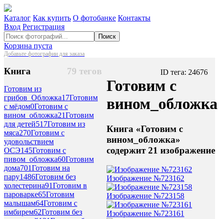
Каталог
Как купить
О фотобанке
Контакты
Вход
Регистрация
Поиск
Корзина пуста
Добавьте фотографии для заказа
Книга
79 тегов
ID тега: 24676
Готовим с
Готовим из
грибов_Обложка
17
Готовим
вином_обложка
с мёдом
0
Готовим с
вином_обложка
21
Готовим
для детей
517
Готовим из
Книга «Готовим с
мяса
270
Готовим с
вином_обложка»
удовольствием
содержит 21 изображение
ОСЭ
145
Готовим с
пивом_обложка
60
Готовим
дома
701
Готовим на
пару
1486
Готовим без
Изображение №723162
холестерина
91
Готовим в
пароварке
65
Готовим
Изображение №723158
малышам
64
Готовим с
имбирем
62
Готовим без
Изображение №723161