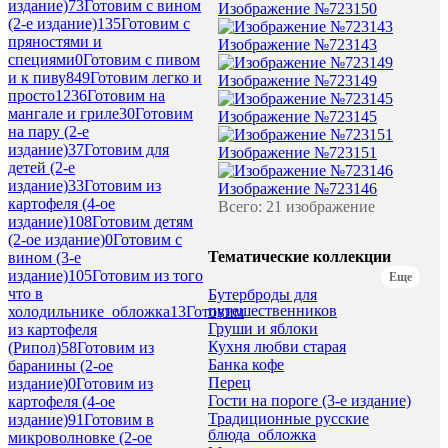
издание)
73
Готовим с вином
Изображение №723150
(2-е издание)
135
Готовим с
пряностями и
Изображение №723143
специями
0
Готовим с пивом
и к пиву
849
Готовим легко и
Изображение №723149
просто
1236
Готовим на
мангале и гриле
30
Готовим
Изображение №723145
на пару (2-е
издание)
37
Готовим для
Изображение №723151
детей (2-е
издание)
33
Готовим из
Изображение №723146
картофеля (4-ое
Всего: 21 изображение
издание)
108
Готовим детям
(2-ое издание)
0
Готовим с
Тематические коллекции
вином (3-е
издание)
105
Готовим из того
Еще
что в
Бутерброды для
путешественников
холодильнике_обложка
13
Готовим
Груши и яблоки
из картофеля
Кухня любви старая
(Рипол)
58
Готовим из
Банка кофе
баранины (2-ое
Перец
издание)
0
Готовим из
Гости на пороге (3-е издание)
картофеля (4-ое
Традиционные русские
издание)
91
Готовим в
блюда_обложка
микроволновке (2-ое