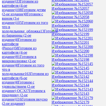
издание)
33
Готовим из
картофеля (4-ое
Изображение №152057
издание)
108
Готовим детям
(2-ое издание)
0
Готовим с
Изображение №152058
вином (3-е
издание)
105
Готовим из того
Изображение №152060
что в
холодильнике_обложка
13
Готовим
Изображение №152199
из баранины (2-ое
издание)
0
Готовим из
Изображение №152201
картофеля
(Рипол)
58
Готовим из
Изображение №152200
картофеля (4-ое
издание)
91
Готовим в
Изображение №152198
микроволновке (2-ое
издание)
0
Готовим из того
Изображение №152145
что в
холодильнике
163
Готовим из
Изображение №152142
картофеля (6-ое
издание)
0
Готовим с
Изображение №152144
удовольствием (2-ое
издание) ОСЭ
27
Готовим к
Изображение №152143
празднику (2-ое
издание)
116
Готовим вкусно
Изображение №152179
(2-ое издание)