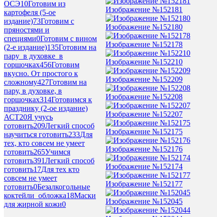
ОСЭ
10
Готовим из
Изображение №152181
картофеля (5-ое
издание)
73
Готовим с
Изображение №152180
пряностями и
специями
0
Готовим с вином
Изображение №152178
(2-е издание)
135
Готовим на
пару_в духовке_в
Изображение №152210
горшочках
456
Готовим
вкусно. От простого к
Изображение №152209
сложному
427
Готовим на
пару, в духовке, в
Изображение №152208
горшочках
314
Готовимся к
празднику (2-ое издание)
Изображение №152207
АСТ
20
Я учусь
готовить
209
Легкий способ
Изображение №152175
научиться готовить
233
Для
тех, кто совсем не умеет
Изображение №152176
готовить
265
Учимся
готовить
391
Легкий способ
Изображение №152174
готовить
17
Для тех кто
совсем не умеет
Изображение №152177
готовить
0
Безалкогольные
коктейли_обложка
18
Маски
Изображение №152045
для жирной кожи
0