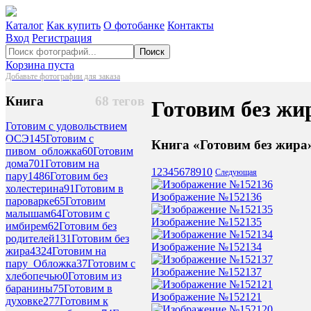
Каталог
Как купить
О фотобанке
Контакты
Вход
Регистрация
Поиск
Корзина пуста
Добавьте фотографии для заказа
Книга
68 тегов
Готовим без жи
Готовим с удовольствием
ОСЭ
145
Готовим с
Книга «Готовим без жира
пивом_обложка
60
Готовим
дома
701
Готовим на
1
2
3
4
5
6
7
8
9
10
Следующая
пару
1486
Готовим без
холестерина
91
Готовим в
Изображение №152136
пароварке
65
Готовим
малышам
64
Готовим с
Изображение №152135
имбирем
62
Готовим без
родителей
131
Готовим без
Изображение №152134
жира
4324
Готовим на
пару_Обложка
37
Готовим с
Изображение №152137
хлебопечью
0
Готовим из
баранины
75
Готовим в
Изображение №152121
духовке
277
Готовим к