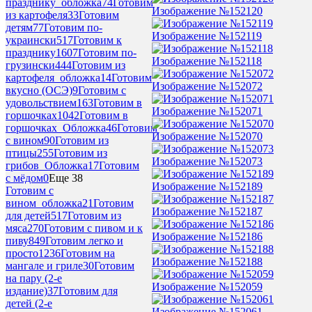
празднику_обложка
74
Готовим
Изображение №152120
из картофеля
33
Готовим
детям
77
Готовим по-
Изображение №152119
украински
517
Готовим к
празднику
1607
Готовим по-
Изображение №152118
грузински
444
Готовим из
картофеля_обложка
14
Готовим
Изображение №152072
вкусно (ОСЭ)
9
Готовим с
удовольствием
163
Готовим в
Изображение №152071
горшочках
1042
Готовим в
горшочках_Обложка
46
Готовим
Изображение №152070
с вином
90
Готовим из
птицы
255
Готовим из
Изображение №152073
грибов_Обложка
17
Готовим
с мёдом
0
Еще 38
Изображение №152189
Готовим с
вином_обложка
21
Готовим
Изображение №152187
для детей
517
Готовим из
мяса
270
Готовим с пивом и к
Изображение №152186
пиву
849
Готовим легко и
просто
1236
Готовим на
Изображение №152188
мангале и гриле
30
Готовим
на пару (2-е
Изображение №152059
издание)
37
Готовим для
детей (2-е
Изображение №152061