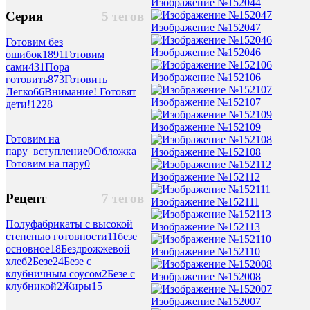
Изображение №152044
Серия
5 тегов
Изображение №152047
Готовим без
Изображение №152046
ошибок
1891
Готовим
сами
431
Пора
Изображение №152106
готовить
873
Готовить
Легко
66
Внимание! Готовят
Изображение №152107
дети!
1228
Изображение №152109
Готовим на
пару_вступление
0
Обложка
Изображение №152108
Готовим на пару
0
Изображение №152112
Рецепт
7 тегов
Изображение №152111
Полуфабрикаты с высокой
Изображение №152113
степенью готовности
11
безе
основное
18
Бездрожжевой
Изображение №152110
хлеб
2
Безе
24
Безе с
клубничным соусом
2
Безе с
Изображение №152008
клубникой
2
Жиры
15
Изображение №152007