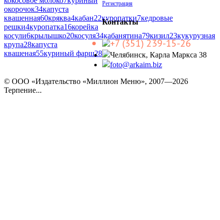
кокосовое молоко
7
куриный
Регистрация
окорочок
34
капуста
квашенная
60
кряква
4
кабан
22
куропатки
7
кедровые
Контакты
решки
4
куропатка
16
корейка
косули
6
крылышко
20
косуля
34
кабанятина
79
кизил
23
кукурузная
+7 (351) 239-15-26
крупа
28
капуста
квашеная
55
куриный фарш
28
Челябинск, Карла Маркса 38
foto@arkaim.biz
© ООО «Издательство «Миллион Меню», 2007—2026
Терпение...