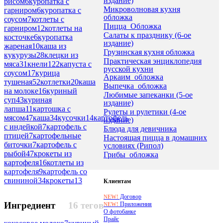
издание)
рисом
6
куропатка с
Микроволновая кухня
гарниром
6
куропатка с
обложка
соусом
7
котлеты с
Пицца_Обложка
гарниром
12
котлеты на
Салаты к празднику (6-ое
косточке
6
куропатка
издание)
жареная
10
каша из
Грузинская кухня обложка
кукурузы
28
клецки из
Практическая энциклопедия
мяса
31
кнели
122
капуста с
русской кухни
соусом
17
курица
Аркаим_обложка
тушеная
52
котлетки
20
каша
Выпечка_обложка
на молоке
16
куриный
Любимые запеканки (5-ое
суп
43
куриная
издание)
лапша
11
картошка с
Рулеты и рулетики (4-ое
мясом
47
каша
34
кусочки
14
картофель
издание)
с индейкой
7
картофель с
Блюда для девичника
птицей
7
картофельные
Настоящая пицца в домашних
биточки
7
картофель с
условиях (Рипол)
рыбой
47
крокеты из
Грибы_обложка
картофеля
16
котлеты из
картофеля
9
картофель со
свининой
34
крокеты
13
Клиентам
Договор
NEW!
Ингредиент
16 тегов
Приложения
NEW!
О фотобанке
Прайс