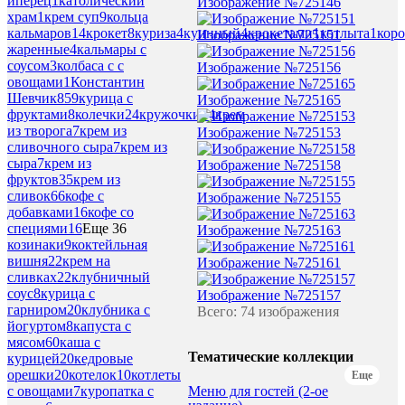
йперец
1
католический
Изображение №725146
храм
1
крем суп
9
кольца
кальмаров
14
крокет
8
куриза
4
куинный
4
крокетами
1
котлыта
1
коро
Изображение №725151
жаренные
4
кальмары с
соусом
3
колбаса с с
Изображение №725156
овощами
1
Константин
Шевчик
859
курица с
Изображение №725165
фруктами
8
колечки
24
кружочки
24
крем
из творога
7
крем из
Изображение №725153
сливочного сыра
7
крем из
сыра
7
крем из
Изображение №725158
фруктов
35
крем из
сливок
66
кофе с
Изображение №725155
добавками
16
кофе со
специями
16
Еще 36
Изображение №725163
козинаки
9
коктейльная
вишня
22
крем на
Изображение №725161
сливках
22
клубничный
соус
8
курица с
Изображение №725157
гарниром
20
клубника с
Всего: 74 изображения
йогуртом
8
капуста с
мясом
60
каша с
Тематические коллекции
курицей
20
кедровые
орешки
20
котелок
10
котлеты
Еще
с овощами
7
куропатка с
Меню для гостей (2-ое