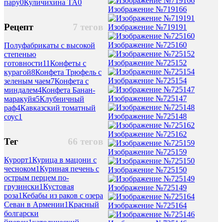
пару
0
Куличихина ТА
0
Изображение №719166
Рецепт
7 тегов
Изображение №719191
Изображение №725160
Полуфабрикаты с высокой
степенью
Изображение №725152
готовности
11
Конфеты с
курагой
8
Конфета Трюфель с
Изображение №725154
зеленым чаем
7
Конфета с
миндалем
4
Конфета Банан-
Изображение №725147
маракуйя
5
Клубничный
раф
4
Кавказский томатный
Изображение №725148
соус
1
Изображение №725162
Тег
66 тегов
Изображение №725159
Курорт
1
Курица в мацони с
чесноком
1
Куриная печень с
Изображение №725150
острым перцем по-
грузински
1
Кустовая
Изображение №725149
роза
1
Кебабы из раков с озера
Севан в Армении
1
Красный
Изображение №725164
болгарски