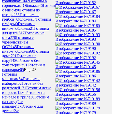
горшочках
1042
Готовим в
Изображение №719152
горшочках_Обложка
46
Готовим
с вином
90
Готовим из
Изображение №719167
птицы
255
Готовим из
грибов_Обложка
17
Готовим
Изображение №719184
с мёдом
0
Готовим с
вином_обложка
21
Готовим
Изображение №719185
для детей
517
Готовим из
мяса
270
Готовим с
Изображение №719193
удовольствием
ОСЭ
145
Готовим с
Изображение №719190
пивом_обложка
60
Готовим
дома
701
Готовим на
Изображение №719192
пару
1486
Готовим без
холестерина
91
Готовим в
Изображение №719145
пароварке
65
Еще 43
Готовим
Изображение №719186
малышам
64
Готовим с
имбирем
62
Готовим без
Изображение №719142
родителей
131
Готовим легко
и просто
1236
Готовим на
Изображение №719156
мангале и гриле
30
Готовим
на пару (2-е
Изображение №719189
издание)
37
Готовим для
детей (2-е
Изображение №719179