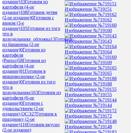
издание)
33
Готовим из
картофеля (4-ое
Изображение №719151
издание)
108
Готовим детям
(2-ое издание)
0
Готовим с
Изображение №719162
вином (3-е
издание)
105
Готовим из того
Изображение №719160
что в
холодильнике_обложка
13
Готовим
Изображение №719143
из баранины (2-ое
издание)
0
Готовим из
Изображение №719164
картофеля
(Рипол)
58
Готовим из
Изображение №719169
картофеля (4-ое
издание)
91
Готовим в
Изображение №719165
микроволновке (2-ое
издание)
0
Готовим из того
Изображение №719188
что в
холодильнике
163
Готовим из
Изображение №719155
картофеля (6-ое
издание)
0
Готовим с
Изображение №719144
удовольствием (2-ое
издание) ОСЭ
27
Готовим к
Изображение №719172
празднику (2-ое
издание)
116
Готовим вкусно
Изображение №719148
(2-ое издание)