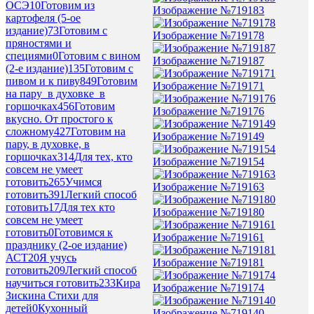
ОСЭ
10
Готовим из
Изображение №719183
картофеля (5-ое
издание)
73
Готовим с
Изображение №719178
пряностями и
специями
0
Готовим с вином
Изображение №719187
(2-е издание)
135
Готовим с
пивом и к пиву
849
Готовим
Изображение №719171
на пару_в духовке_в
горшочках
456
Готовим
Изображение №719176
вкусно. От простого к
сложному
427
Готовим на
Изображение №719149
пару, в духовке, в
горшочках
314
Для тех, кто
Изображение №719154
совсем не умеет
готовить
265
Учимся
Изображение №719163
готовить
391
Легкий способ
готовить
17
Для тех кто
Изображение №719180
совсем не умеет
готовить
0
Готовимся к
Изображение №719161
празднику (2-ое издание)
АСТ
20
Я учусь
Изображение №719181
готовить
209
Легкий способ
научиться готовить
233
Кира
Изображение №719174
Зискина Стихи для
детей
0
Кухонный
Изображение №719140