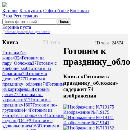
Каталог
Как купить
О фотобанке
Контакты
Вход
Регистрация
Поиск
Корзина пуста
Добавьте фотографии для заказа
Книга
73 тега
ID тега: 24574
Готовим к
Готовим без
жира
4324
Готовим на
празднику_обл
пару_Обложка
37
Готовим с
хлебопечью
0
Готовим из
баранины
75
Готовим в
Книга «Готовим к
духовке
277
Готовим к
празднику_обложка»
празднику_обложка
74
Готовим
содержит 74
из картофеля
33
Готовим
детям
77
Готовим по-
изображения
украински
517
Готовим к
празднику
1607
Готовим по-
грузински
444
Готовим из
Изображение №719175
картофеля_обложка
14
Готовим
вкусно (ОСЭ)
9
Готовим с
Изображение №719141
удовольствием
163
Готовим в