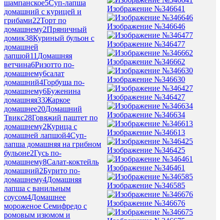
шампанское
5
Суп-лапша
Изображение №346641
домашний с курицей и
грибами
22
Торт по
Изображение №346646
домашнему
2
Пряничный
домик
38
Куриный бульон с
Изображение №346477
домашней
лапшой
11
Домашняя
Изображение №346662
ветчина
6
Ризотто по-
домашнему
6
салат
Изображение №346630
домашний
4
Горбуша по-
домашнему
6
Буженина
Изображение №346427
домашняя
33
Жаркое
домашнее
20
Домашний
Изображение №346634
Твикс
28
Говяжий паштет по
домашнему
2
Курица с
Изображение №346613
домашней лапшой
4
Суп-
лапша домашняя на грибном
Изображение №346425
бульоне
2
Гусь по-
домашнему
8
Салат-коктейль
Изображение №346461
домашний
2
Бурито по-
домашнему
4
Домашняя
Изображение №346585
лапша с ванильным
соусом
4
Домашнее
Изображение №346676
мороженое Семифредо с
ромовым изюмом и