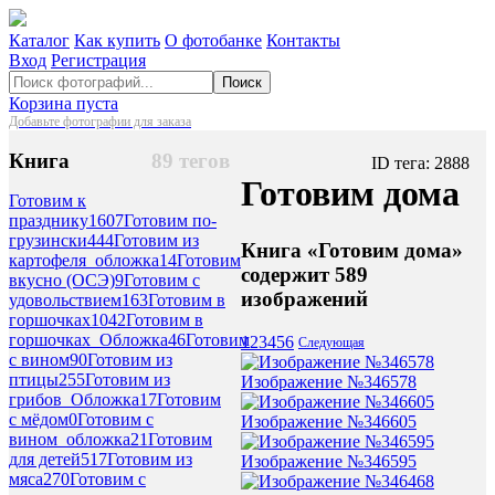
Каталог
Как купить
О фотобанке
Контакты
Вход
Регистрация
Поиск
Корзина пуста
Добавьте фотографии для заказа
Книга
89 тегов
ID тега: 2888
Готовим дома
Готовим к
празднику
1607
Готовим по-
грузински
444
Готовим из
Книга «Готовим дома»
картофеля_обложка
14
Готовим
содержит 589
вкусно (ОСЭ)
9
Готовим с
изображений
удовольствием
163
Готовим в
горшочках
1042
Готовим в
горшочках_Обложка
46
Готовим
1
2
3
4
5
6
Следующая
с вином
90
Готовим из
птицы
255
Готовим из
Изображение №346578
грибов_Обложка
17
Готовим
с мёдом
0
Готовим с
Изображение №346605
вином_обложка
21
Готовим
для детей
517
Готовим из
Изображение №346595
мяса
270
Готовим с