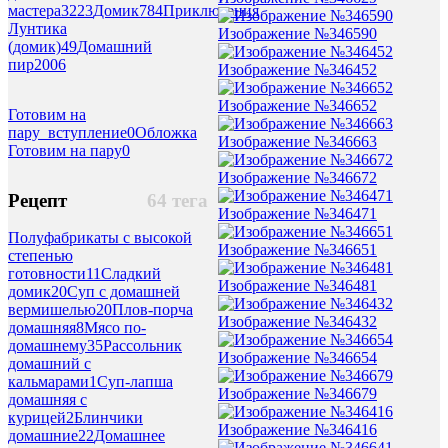
мастера
3223
Домик
784
Приключения
Лунтика
Изображение №346590
(домик)
49
Домашний
пир
2006
Изображение №346452
Изображение №346652
Готовим на
пару_вступление
0
Обложка
Изображение №346663
Готовим на пару
0
Изображение №346672
Рецепт
64 тега
Изображение №346471
Полуфабрикаты с высокой
Изображение №346651
степенью
готовности
11
Сладкий
Изображение №346481
домик
20
Суп с домашней
вермишелью
20
Плов-порча
Изображение №346432
домашняя
8
Мясо по-
домашнему
35
Рассольник
Изображение №346654
домашний с
кальмарами
1
Суп-лапша
Изображение №346679
домашняя с
курицей
2
Блинчики
Изображение №346416
домашние
22
Домашнее