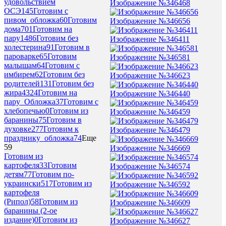
удовольствием
Изображение №346468
ОСЭ
145
Готовим с
пивом_обложка
60
Готовим
Изображение №346656
дома
701
Готовим на
пару
1486
Готовим без
Изображение №346411
холестерина
91
Готовим в
пароварке
65
Готовим
Изображение №346581
малышам
64
Готовим с
имбирем
62
Готовим без
Изображение №346623
родителей
131
Готовим без
жира
4324
Готовим на
Изображение №346440
пару_Обложка
37
Готовим с
хлебопечью
0
Готовим из
Изображение №346459
баранины
75
Готовим в
духовке
277
Готовим к
Изображение №346479
празднику_обложка
74
Еще
59
Изображение №346669
Готовим из
картофеля
33
Готовим
Изображение №346574
детям
77
Готовим по-
украински
517
Готовим из
Изображение №346592
картофеля
(Рипол)
58
Готовим из
Изображение №346609
баранины (2-ое
издание)
0
Готовим из
Изображение №346627