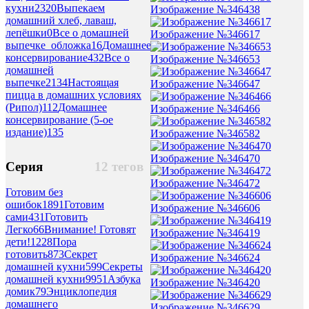
кухни
2320
Выпекаем
Изображение №346438
домашний хлеб, лаваш,
лепёшки
0
Все о домашней
Изображение №346617
выпечке_обложка
16
Домашнее
консервирование
432
Все о
Изображение №346653
домашней
выпечке
2134
Настоящая
Изображение №346647
пицца в домашних условиях
(Рипол)
112
Домашнее
Изображение №346466
консервирование (5-ое
издание)
135
Изображение №346582
Изображение №346470
Серия
12 тегов
Изображение №346472
Готовим без
ошибок
1891
Готовим
Изображение №346606
сами
431
Готовить
Легко
66
Внимание! Готовят
Изображение №346419
дети!
1228
Пора
готовить
873
Секрет
Изображение №346624
домашней кухни
599
Секреты
домашней кухни
9951
Азбука
Изображение №346420
домик
79
Энциклопедия
домашнего
Изображение №346629