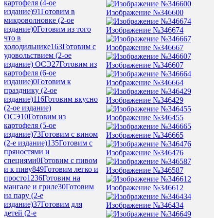
картофеля (4-ое
издание)
91
Готовим в
Изображение №346600
микроволновке (2-ое
издание)
0
Готовим из того
Изображение №346674
что в
холодильнике
163
Готовим с
Изображение №346667
удовольствием (2-ое
издание) ОСЭ
27
Готовим из
Изображение №346607
картофеля (6-ое
издание)
0
Готовим к
Изображение №346664
празднику (2-ое
издание)
116
Готовим вкусно
Изображение №346429
(2-ое издание)
ОСЭ
10
Готовим из
Изображение №346455
картофеля (5-ое
издание)
73
Готовим с вином
Изображение №346665
(2-е издание)
135
Готовим с
пряностями и
Изображение №346476
специями
0
Готовим с пивом
и к пиву
849
Готовим легко и
Изображение №346587
просто
1236
Готовим на
мангале и гриле
30
Готовим
Изображение №346612
на пару (2-е
издание)
37
Готовим для
Изображение №346434
детей (2-е