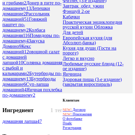
Фитнес (3-е издание)
и грибами
2
Донер в пите по-
Завтрак_обед_ужин
домашнему
13
Лепешки
Фэншуй 2-ое
домашние
2
Рассольник
Кабачки
домашний
51
Говяжий
Практическая энциклопедия
паштет по-
русской кухни Обложка
домашнему
2
Колбаса
Для детей
домашняя
116
Помидоры по-
Европейская кухня (для
домашнему
4
Закуска
Абсолют-банка)
Домино
9
Кекс
Кухня для души (Гости на
домашний
12
овощной салат
пороге)
с домашней
Легко и вкусно
лапшой
10
Солянка домашняя
Любимые русские блюда (12-
с рыбой и
ое издание)
кальмарами
2
Бутерброды по-
Яичница
домашнему
13
Бутерброды
Здоровая пища (3-е издание)
(закрытая вироспираль)
домашние
6
Суп-лапша
домашний
4
Яичная похлебка
по-домашнему
2
Клиентам
Ингредиент
1 тег
Договор
NEW!
Приложения
NEW!
О фотобанке
домашняя лапша
47
Прайс
Регистрация