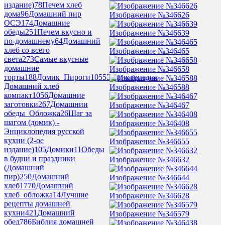
издание)
78
Печем хлеб
дома
96
Домашний пир
Изображение №346626
ОСЭ
174
Домашние
обеды
251
Печем вкусно и
Изображение №346639
по-домашнему
64
Домашний
хлеб со всего
Изображение №346465
света
273
Самые вкусные
домашние
Изображение №346658
торты
188
Домик_Пироги
1055
Энциклопедия
Домашний хлеб
Изображение №346588
компакт
1056
Домашние
заготовки
267
Домашнии
Изображение №346467
обеды_Обложка
26
Шаг за
шагом (домик) -
Изображение №346408
Энциклопедия русской
кухни (2-ое
Изображение №346655
издание)
105
Домики
11
Обеды
в будни и праздники
Изображение №346632
(Домашний
пир)
250
Домашний
Изображение №346644
хлеб
1770
Домашний
хлеб_обложка
14
Лучшие
Изображение №346628
рецепты домашней
кухни
421
Домашний
Изображение №346579
обед
786
Библия домашней