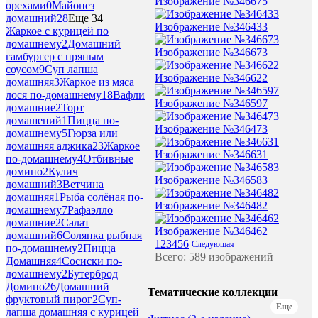
Изображение №346675
орехами
0
Майонез
домашний
28
Еще 34
Изображение №346433
Жаркое с курицей по
домашнему
2
Домашний
Изображение №346673
гамбургер с пряным
соусом
9
Суп лапша
Изображение №346622
домашняя
3
Жаркое из мяса
лося по-домашнему
18
Вафли
Изображение №346597
домашние
2
Торт
домашений
1
Пицца по-
Изображение №346473
домашнему
5
Гюрза или
домашняя аджика
23
Жаркое
Изображение №346631
по-домашнему
4
Отбивные
домино
2
Кулич
Изображение №346583
домашний
3
Ветчина
домашняя
1
Рыба солёная по-
Изображение №346482
домашнему
7
Рафаэлло
домашние
2
Салат
Изображение №346462
домашний
6
Солянка рыбная
1
2
3
4
5
6
Следующая
по-домашнему
2
Пицца
Всего: 589 изображений
Домашняя
4
Сосиски по-
домашнему
2
Бутерброд
Домино
26
Домашний
Тематические коллекции
фруктовый пирог
2
Суп-
Еще
лапша домашняя с курицей