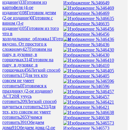
издание)
33
Готовим из
Изображение №346649
картофеля (4-ое
издание)
108
Готовим детям
Изображение №346469
(2-ое издание)
0
Готовим с
вином (3-е
Изображение №346635
издание)
105
Готовим из того
что в
Изображение №346456
холодильнике_обложка
13
Готовим
вкусно. От простого к
Изображение №346436
сложному
427
Готовим на
пару, в духовке, в
Изображение №346430
горшочках
314
Готовим на
пару_в духовке_в
Изображение №346410
горшочках
456
Легкий способ
готовить
17
Для тех кто
Изображение №346405
совсем не умеет
готовить
0
Готовимся к
Изображение №346596
празднику (2-ое издание)
АСТ
20
Я учусь
Изображение №346457
готовить
209
Легкий способ
научиться готовить
233
Для
Изображение №346421
тех, кто совсем не умеет
готовить
265
Учимся
Изображение №346638
готовить
391
Обедаем
дома
91
Обедаем дома (2-ое
Изображение №346573