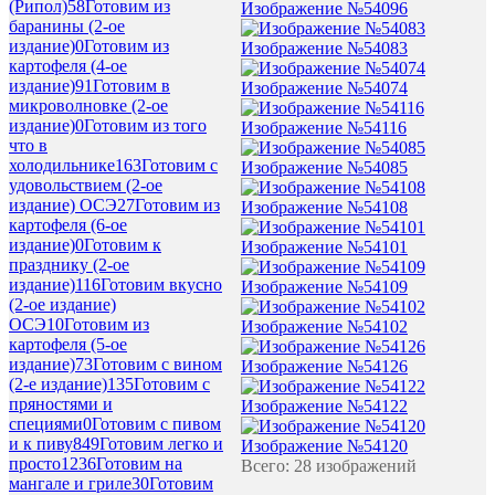
(Рипол)
58
Готовим из
Изображение №54096
баранины (2-ое
издание)
0
Готовим из
Изображение №54083
картофеля (4-ое
издание)
91
Готовим в
Изображение №54074
микроволновке (2-ое
издание)
0
Готовим из того
Изображение №54116
что в
холодильнике
163
Готовим с
Изображение №54085
удовольствием (2-ое
издание) ОСЭ
27
Готовим из
Изображение №54108
картофеля (6-ое
издание)
0
Готовим к
Изображение №54101
празднику (2-ое
издание)
116
Готовим вкусно
Изображение №54109
(2-ое издание)
ОСЭ
10
Готовим из
Изображение №54102
картофеля (5-ое
издание)
73
Готовим с вином
Изображение №54126
(2-е издание)
135
Готовим с
пряностями и
Изображение №54122
специями
0
Готовим с пивом
и к пиву
849
Готовим легко и
Изображение №54120
просто
1236
Готовим на
Всего: 28 изображений
мангале и гриле
30
Готовим