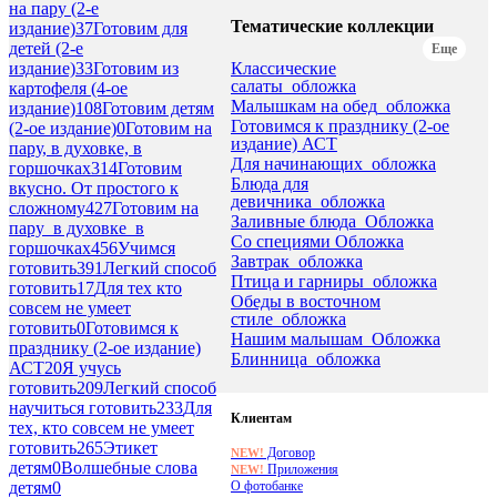
на пару (2-е
Тематические коллекции
издание)
37
Готовим для
детей (2-е
Еще
Классические
издание)
33
Готовим из
салаты_обложка
картофеля (4-ое
Малышкам на обед_обложка
издание)
108
Готовим детям
Готовимся к празднику (2-ое
(2-ое издание)
0
Готовим на
издание) АСТ
пару, в духовке, в
Для начинающих_обложка
горшочках
314
Готовим
Блюда для
вкусно. От простого к
девичника_обложка
сложному
427
Готовим на
Заливные блюда_Обложка
пару_в духовке_в
Со специями Обложка
горшочках
456
Учимся
Завтрак_обложка
готовить
391
Легкий способ
Птица и гарниры_обложка
готовить
17
Для тех кто
Обеды в восточном
совсем не умеет
стиле_обложка
готовить
0
Готовимся к
Нашим малышам_Обложка
празднику (2-ое издание)
Блинница_обложка
АСТ
20
Я учусь
готовить
209
Легкий способ
научиться готовить
233
Для
Клиентам
тех, кто совсем не умеет
готовить
265
Этикет
Договор
NEW!
детям
0
Волшебные слова
Приложения
NEW!
О фотобанке
детям
0