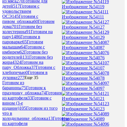
из мяса
270
Готовим для
детей
517
Готовим с
Изображение №54119
удовольствием
ОСЭ
145
Готовим с
Изображение №54111
пивом_обложка
60
Готовим
дома
701
Готовим без
Изображение №54127
холестерина
91
Готовим на
пару
1486
Готовим в
Изображение №54129
пароварке
65
Готовим
малышам
64
Готовим с
Изображение №54087
имбирем
62
Готовим без
родителей
131
Готовим без
Изображение №54076
жира
4324
Готовим на
пару_Обложка
37
Готовим с
Изображение №54107
хлебопечью
0
Готовим в
духовке
277
Еще 35
Изображение №54078
Готовим из
баранины
75
Готовим к
Изображение №54097
празднику_обложка
74
Готовим
из картофеля
33
Готовим с
Изображение №54121
вином (3-е
издание)
105
Готовим из того
Изображение №54123
что в
холодильнике_обложка
13
Готовим
Изображение №54089
из картофеля