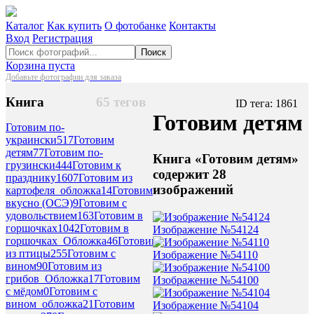
Каталог
Как купить
О фотобанке
Контакты
Вход
Регистрация
Поиск
Корзина пуста
Добавьте фотографии для заказа
Книга
65 тегов
ID тега: 1861
Готовим детям
Готовим по-
украински
517
Готовим
детям
77
Готовим по-
Книга «Готовим детям»
грузински
444
Готовим к
содержит 28
празднику
1607
Готовим из
изображений
картофеля_обложка
14
Готовим
вкусно (ОСЭ)
9
Готовим с
удовольствием
163
Готовим в
горшочках
1042
Готовим в
Изображение №54124
горшочках_Обложка
46
Готовим
из птицы
255
Готовим с
Изображение №54110
вином
90
Готовим из
грибов_Обложка
17
Готовим
Изображение №54100
с мёдом
0
Готовим с
вином_обложка
21
Готовим
Изображение №54104