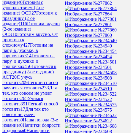
издание)
0
Готовим с
Изображение №277862
удовольствием (2-ое
издание) ОСЭ
27
Готовим к
Изображение №277864
празднику (2-ое
издание)
116
Готовим вкусно
Изображение №277861
(2-ое издание)
ОСЭ
10
Готовим вкусно. От
Изображение №277860
простого к
сложному
427
Готовим на
Изображение №234540
пару, в духовке, в
горшочках
314
Готовим на
Изображение №234454
пару_в духовке_в
горшочках
456
Готовимся к
Изображение №234501
празднику (2-ое издание)
АСТ
20
Я учусь
Изображение №234508
готовить
209
Легкий способ
научиться готовить
233
Для
Изображение №234510
тех, кто совсем не умеет
готовить
265
Учимся
Изображение №234522
готовить
391
Легкий способ
готовить
17
Для тех кто
Изображение №234575
совсем не умеет
готовить
0
Наша погода (3-е
Изображение №234622
издание)
0
Напитки бодрости
и здоровья
0
Наглядно и
Изображение №234608