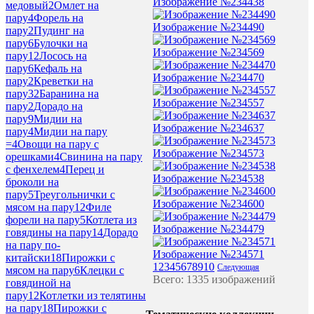
Изображение №234438
медовый
2
Омлет на
пару
4
Форель на
Изображение №234490
пару
2
Пудинг на
пару
6
Булочки на
Изображение №234569
пару
12
Лосось на
пару
6
Кефаль на
Изображение №234470
пару
2
Креветки на
пару
32
Баранина на
Изображение №234557
пару
2
Дорадо на
пару
9
Мидии на
Изображение №234637
пару
4
Мидии на пару
=
4
Овощи на пару с
Изображение №234573
орешками
4
Свинина на пару
с фенхелем
4
Перец и
Изображение №234538
броколи на
пару
5
Треугольнички с
Изображение №234600
мясом на пару
12
Филе
форели на пару
5
Котлета из
Изображение №234479
говядины на пару
14
Дорадо
на пару по-
Изображение №234571
китайски
18
Пирожки с
1
2
3
4
5
6
7
8
9
10
Следующая
мясом на пару
6
Клецки с
Всего: 1335 изображений
говядиной на
пару
12
Котлетки из телятины
на пару
18
Пирожки с