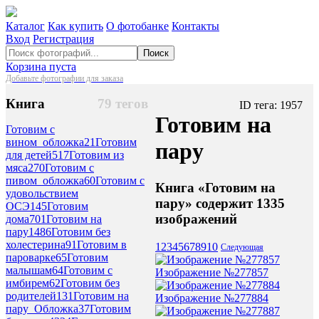
Каталог
Как купить
О фотобанке
Контакты
Вход
Регистрация
Поиск
Корзина пуста
Добавьте фотографии для заказа
Книга
79 тегов
ID тега: 1957
Готовим на
Готовим с
вином_обложка
21
Готовим
пару
для детей
517
Готовим из
мяса
270
Готовим с
пивом_обложка
60
Готовим с
Книга «Готовим на
удовольствием
пару» содержит 1335
ОСЭ
145
Готовим
изображений
дома
701
Готовим на
пару
1486
Готовим без
холестерина
91
Готовим в
1
2
3
4
5
6
7
8
9
10
Следующая
пароварке
65
Готовим
малышам
64
Готовим с
Изображение №277857
имбирем
62
Готовим без
родителей
131
Готовим на
Изображение №277884
пару_Обложка
37
Готовим