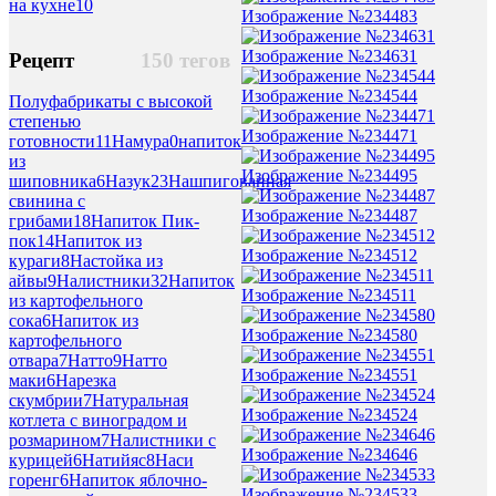
на кухне
10
Изображение №234483
Изображение №234631
Рецепт
150 тегов
Изображение №234544
Полуфабрикаты с высокой
степенью
Изображение №234471
готовности
11
Намура
0
напиток
из
Изображение №234495
шиповника
6
Назук
23
Нашпигованная
свинина с
Изображение №234487
грибами
18
Напиток Пик-
пок
14
Напиток из
Изображение №234512
кураги
8
Настойка из
айвы
9
Налистники
32
Напиток
Изображение №234511
из картофельного
сока
6
Напиток из
Изображение №234580
картофельного
отвара
7
Натто
9
Натто
Изображение №234551
маки
6
Нарезка
скумбрии
7
Натуральная
Изображение №234524
котлета с виноградом и
розмарином
7
Налистники с
Изображение №234646
курицей
6
Натийяс
8
Наси
горенг
6
Напиток яблочно-
Изображение №234533