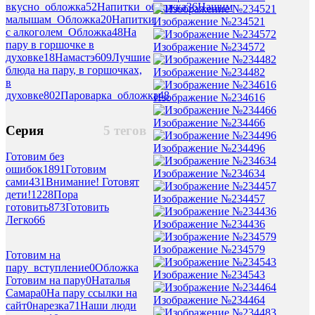
вкусно_обложка
52
Напитки_обложка
36
Нашим
малышам_Обложка
20
Напитки
Изображение №234521
с алкоголем_Обложка
48
На
пару в горшочке в
Изображение №234572
духовке
18
Намастэ
609
Лучшие
блюда на пару, в горшочках,
Изображение №234482
в
духовке
802
Пароварка_обложка
48
Изображение №234616
Изображение №234466
Серия
5 тегов
Изображение №234496
Готовим без
ошибок
1891
Готовим
Изображение №234634
сами
431
Внимание! Готовят
дети!
1228
Пора
Изображение №234457
готовить
873
Готовить
Легко
66
Изображение №234436
Изображение №234579
Готовим на
пару_вступление
0
Обложка
Изображение №234543
Готовим на пару
0
Наталья
Самара
0
На пару ссылки на
Изображение №234464
сайт
0
нарезка
71
Наши люди