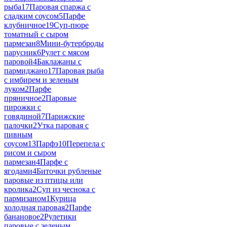
рыба
17
Паровая спаржа с
сладким соусом
5
Парфе
клубничное
19
Суп-пюре
томатный с сыром
пармезан
8
Мини-бутерброды
парусник
6
Рулет с мясом
паровой
4
Баклажаны с
пармиджано
17
Паровая рыба
с имбирем и зеленым
луком
2
Парфе
пряничное
2
Паровые
пирожки с
говядиной
7
Парижские
палочки
2
Утка паровая с
пивным
соусом
13
Парфэ
10
Перепела с
рисом и сыром
пармезан
4
Парфе с
ягодами
4
Биточки рубленые
паровые из птицы или
кролика
2
Суп из чеснока с
пармизаном
1
Курица
холодная паровая
2
Парфе
банановое
2
Рулетики
паровые с зеленым