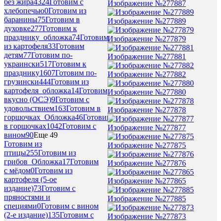
без жира
4324
Готовим с
Изображение №277887
хлебопечью
0
Готовим из
баранины
75
Готовим в
Изображение №277889
духовке
277
Готовим к
празднику_обложка
74
Готовим
Изображение №277879
из картофеля
33
Готовим
детям
77
Готовим по-
Изображение №277881
украински
517
Готовим к
празднику
1607
Готовим по-
Изображение №277882
грузински
444
Готовим из
картофеля_обложка
14
Готовим
Изображение №277880
вкусно (ОСЭ)
9
Готовим с
удовольствием
163
Готовим в
Изображение №277878
горшочках_Обложка
46
Готовим
в горшочках
1042
Готовим с
Изображение №277877
вином
90
Еще 49
Готовим из
Изображение №277875
птицы
255
Готовим из
грибов_Обложка
17
Готовим
Изображение №277876
с мёдом
0
Готовим из
картофеля (5-ое
Изображение №277865
издание)
73
Готовим с
пряностями и
Изображение №277885
специями
0
Готовим с вином
(2-е издание)
135
Готовим с
Изображение №277873