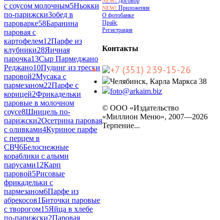
Договор
NEW!
с соусом молочным
5
Ньокки
Приложения
NEW!
по-парижски
3
обед в
О фотобанке
Прайс
пароварке
58
Баранина
Регистрация
паровая с
картофелем
12
Парфе из
Контакты
клубники
28
Яичная
парочка
13
Сыр Пармеджано
Реджано
10
Пудинг из трески
+7 (351) 239-15-26
паровой
2
Мусака с
Челябинск, Карла Маркса 38
пармезаном
22
Парфе с
foto@arkaim.biz
корицей
2
Фрикадельки
паровые в молочном
© ООО «Издательство
соусе
8
Шницель по-
«Миллион Меню», 2007—2026
парижски
2
Осетрина паровая
Терпение...
с оливками
4
Куриное парфе
с перцем в
СВЧ
6
Белоснежные
кораблики с алыми
парусами
12
Карп
паровой
5
Рисовые
фрикадельки с
пармезаном
6
Парфе из
абрекосов
1
Биточки паровые
с творогом
15
Яйца в хлебе
по-парижски
2
Паровая