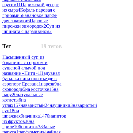
соусом
11
Парижский десерт
из сыра
4
Кефаль паровая с
грибами
5
Банановое парфе
для лакомки
6
Паровые
пирожки зимородок
2
Суп из
шпината с пармизаном
2
Тег
19 тегов
Насыщенный суп из
баранины с горохом и
сушеной алычой под
название «Пити»
1
Надувная
бутылка вина при въезде в
аэропорт Еревана
1
нарезк
9
на
сковороде
5
на косточке
15
на
пару
20
натуральные
котлеты
6
на
углях
157
наваристый
24
наушники
3
наваристый
суп
18
на
шпажках
9
начинка
1470
напиток
из фруктов
30
на
гриле
106
напиток
383
алые
паруса
1
парфюмерия
4
чайная