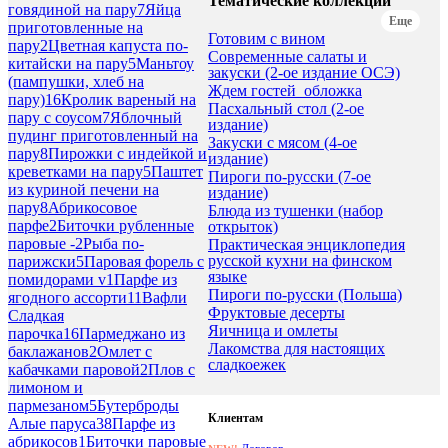
Тематические коллекции
говядиной на пару
7
Яйца
Еще
приготовленные на
Готовим с вином
пару
2
Цветная капуста по-
Современные салаты и
китайски на пару
5
Маньтоу
закуски (2-ое издание ОСЭ)
(пампушки, хлеб на
Ждем гостей_обложка
пару)
16
Кролик вареный на
Пасхальный стол (2-ое
пару с соусом
7
Яблочный
издание)
пудинг приготовленный на
Закуски с мясом (4-ое
пару
8
Пирожки с индейкой и
издание)
креветками на пару
5
Паштет
Пироги по-русски (7-ое
из куриной печени на
издание)
пару
8
Абрикосовое
Блюда из тушенки (набор
парфе
2
Биточки рубленные
открыток)
паровые -
2
Рыба по-
Практическая энциклопедия
русской кухни на финском
парижски
5
Паровая форель с
языке
помидорами v
1
Парфе из
Пироги по-русски (Польша)
ягодного ассорти
11
Вафли
Фруктовые десерты
Сладкая
Яичница и омлеты
парочка
16
Пармеджано из
Лакомства для настоящих
баклажанов
2
Омлет с
сладкоежек
кабачками паровой
2
Плов с
лимоном и
пармезаном
5
Бутерброды
Клиентам
Алые паруса
38
Парфе из
абрикосов
1
Биточки паровые