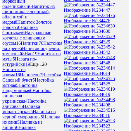
морковный
облепиховый
6
Напиток из
Изображение №234447
шиповника с черникой,
облепихой и
Изображение №234476
медом
8
Напиток Золотое
яблоко
50
Наливка
Изображение №234630
Спотыкач
6
Натуральные
котлеты с оливковым
Изображение №234529
соусом
16
Напитки
76
Настойка
на хрене
6
Напиток огуречно-
Изображение №234542
томатный
8
Нан
19
Напиток из
мяты
5
Навага по-
Изображение №234548
астурийски
19
Еще 120
Напиток из
Изображение №234614
изюма
16
Наполеон
7
Настойка
Садовый букет
5
Настойка
Изображение №234525
мятная
5
Настойка
кардамоновая
6
Настойка
Изображение №234619
вишневая
украинская
4
Настойка
Изображение №234498
анисовая
5
Наливка
монастырская
5
Наливка из
Изображение №234516
черной смородины
5
Наливка
из слив
5
Наливка из
Изображение №234523
вишни
6
Наливка