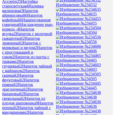
Ассорти
25
Настойка
Изображение №234532
старосветская
4
Наливка
малиновая
3
Напиток
Изображение №234635
абрикосовый
6
Напиток
кофейный
6
Нашпигованная
Изображение №234455
говядина
6
Наслаждение нью-
иоркца -
4
Напиток
Изображение №234504
ягодка
2
Напиток с молочной
сывароткой
2
Напиток
Изображение №234556
лимонный
2
Напиток с
морковью и медом
2
Напиток
Изображение №234606
с простоквашей и
соком
2
Напиток из пахты с
Изображение №234465
травами
2
Напиток
грушевый
2
Напиток чайный
Изображение №234603
с майраном
2
Напиток
сырный
2
Напиток
Изображение №234505
фруктовый
2
Напиток
пряный
2
Напиток
Изображение №234445
драгоценный
2
Напиток
банановый
2
Напиток
Изображение №234638
свекольный
2
Напиток из
плодов шиповника
9
Напиток
Изображение №234636
пенный
2
Напиток чайный с
мандаринами
2
Напиток