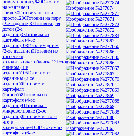
пивом и к пиву
849
Готовим
на мангале и
Изображение №277874
гриле
30
Готовим легко и
просто
1236
Готовим на пару
Изображение №277871
(2-е издание)
37
Готовим для
детей (2-е
Изображение №277872
издание)
33
Готовим из
картофеля (4-ое
Изображение №277883
издание)
108
Готовим детям
(2-ое издание)
0
Готовим из
Изображение №277866
того что в
холодильнике_обложка
13
Готовим
Изображение №277886
с вином (3-е
издание)
105
Готовим из
Изображение №277867
баранины (2-ое
издание)
0
Готовим из
Изображение №277870
картофеля
(Рипол)
58
Готовим из
Изображение №277869
картофеля (4-ое
издание)
91
Готовим в
Изображение №277868
микроволновке (2-ое
издание)
0
Готовим из того
Изображение №277888
что в
холодильнике
163
Готовим из
Изображение №277863
картофеля (6-ое