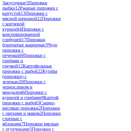
Закусочные
5
Пирожки
рыбки
12
Ржаные пирожки с
капустой
13
Пирожки с
мясной начинкой
22
Пирожки
с копченой
курицей
4
Пирожки с
консервированной
горбушей
17
Пирожки
блинчатые жаренные
3
Чудо
пирожки с
печенкой
9
Пирожки с
грибами и
гречкой
12
Картофельные
пирожки с рыбой
22
Кутабы
(пирожки) с
зеленью
20
Пирожки с
черносливом и
миндалем
6
Пирожки с
курицей и грибами
9
Картоф
пирожки с рыбой
3
Сырно-
рисовые пирожки
2
Пирожки
с орехами и маком
2
Пирожки
слоеные с
яблоками
7
Пирожки мясные
с огурчиками
5
Пирожки с