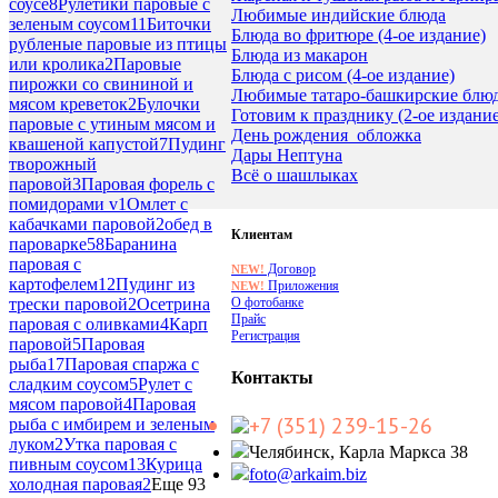
соусе
8
Рулетики паровые с
Любимые индийские блюда
зеленым соусом
11
Биточки
Блюда во фритюре (4-ое издание)
рубленые паровые из птицы
Блюда из макарон
или кролика
2
Паровые
Блюда с рисом (4-ое издание)
пирожки со свининой и
Любимые татаро-башкирские блю
мясом креветок
2
Булочки
Готовим к празднику (2-ое издание
паровые с утиным мясом и
День рождения_обложка
квашеной капустой
7
Пудинг
Дары Нептуна
творожный
Всё о шашлыках
паровой
3
Паровая форель с
помидорами v
1
Омлет с
кабачками паровой
2
обед в
Клиентам
пароварке
58
Баранина
паровая с
Договор
NEW!
картофелем
12
Пудинг из
Приложения
NEW!
О фотобанке
трески паровой
2
Осетрина
Прайс
паровая с оливками
4
Карп
Регистрация
паровой
5
Паровая
рыба
17
Паровая спаржа с
Контакты
сладким соусом
5
Рулет с
мясом паровой
4
Паровая
+7 (351) 239-15-26
рыба с имбирем и зеленым
луком
2
Утка паровая с
Челябинск, Карла Маркса 38
пивным соусом
13
Курица
foto@arkaim.biz
холодная паровая
2
Еще 93