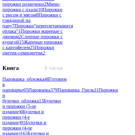
пирожки розанчики
2
Мини-
пирожки с пхали
10
Пирожки
с рисом и мясом
8
Пирожки с
говядиной на
пару
7
Пирожки''переплетающиеся
облака''
1
Пирожки жареные с
джемом
2
Слоеные пирожки с
курагой
15
Жареные пирожки
с картофелем
25
Пирожки
цветик-семицветик
2
Книга
9 тегов
Пароварка_обложка
48
Готовим
в
пароварке
65
Пароварка
379
Пароварка_Гриль
11
Пирожки
и
булочки_обложка
13
Булочки
и пирожки (5-ое
издание)
0
Булочки и
пирожки (4-е
издание)
91
Булочки и
пирожки (4-ое
издание)
163
Булочки и