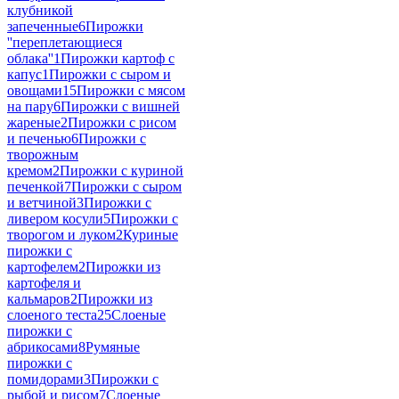
клубникой
запеченные
6
Пирожки
''переплетающиеся
облака''
1
Пирожки картоф с
капус
1
Пирожки с сыром и
овощами
15
Пирожки с мясом
на пару
6
Пирожки с вишней
жареные
2
Пирожки с рисом
и печенью
6
Пирожки с
творожным
кремом
2
Пирожки с куриной
печенкой
7
Пирожки с сыром
и ветчиной
3
Пирожки с
ливером косули
5
Пирожки с
творогом и луком
2
Куриные
пирожки с
картофелем
2
Пирожки из
картофеля и
кальмаров
2
Пирожки из
слоеного теста
25
Слоеные
пирожки с
абрикосами
8
Румяные
пирожки с
помидорами
3
Пирожки с
рыбой и рисом
7
Слоеные