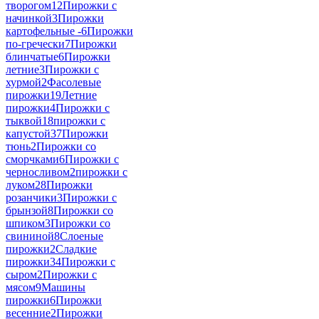
творогом
12
Пирожки с
начинкой
3
Пирожки
картофельные -
6
Пирожки
по-гречески
7
Пирожки
блинчатые
6
Пирожки
летние
3
Пирожки с
хурмой
2
Фасолевые
пирожки
19
Летние
пирожки
4
Пирожки с
тыквой
18
пирожки с
капустой
37
Пирожки
тюнь
2
Пирожки со
сморчками
6
Пирожки с
черносливом
2
пирожки с
луком
28
Пирожки
розанчики
3
Пирожки с
брынзой
8
Пирожки со
шпиком
3
Пирожки со
свининой
8
Слоеные
пирожки
2
Сладкие
пирожки
34
Пирожки с
сыром
2
Пирожки с
мясом
9
Машины
пирожки
6
Пирожки
весенние
2
Пирожки