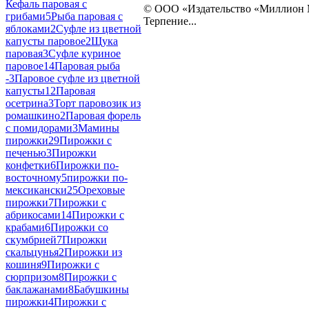
Кефаль паровая с
© ООО «Издательство «Миллион
грибами
5
Рыба паровая с
Терпение...
яблоками
2
Суфле из цветной
капусты паровое
2
Щука
паровая
3
Суфле куриное
паровое
14
Паровая рыба
-
3
Паровое суфле из цветной
капусты
12
Паровая
осетрина
3
Торт паровозик из
ромашкино
2
Паровая форель
с помидорами
3
Мамины
пирожки
29
Пирожки с
печенью
3
Пирожки
конфетки
6
Пирожки по-
восточному
5
пирожки по-
мексикански
25
Ореховые
пирожки
7
Пирожки с
абрикосами
14
Пирожки с
крабами
6
Пирожки со
скумбрией
7
Пирожки
скальцунья
2
Пирожки из
кошиня
9
Пирожки с
сюрпризом
8
Пирожки с
баклажанами
8
Бабушкины
пирожки
4
Пирожки с