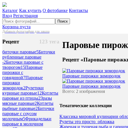
Каталог
Как купить
О фотобанке
Контакты
Вход
Регистрация
Поиск
Корзина пуста
Добавьте фотографии для заказа
Рецепт
123 тега
Паровые пирож
биточки паровые
5
Биточки
рубленные паровые
Рецепт «Паровые пирожки
-
2
Биточки паровые с
творогом
15
Паровые
пирожки с
Паровые пирожки зимородок
говядиной
7
Паровые
пирожки
Паровые пирожки зимородок
зимородок
2
Рулетики
Всего: 2 изображения
куриные паровые
12
Котлеты
паровые из птицы
2
Зразы
мясные паровые
2
Котлеты
Тематические коллекции
рыбные паровые
2
Биточки
паровые с соусом
Классика мировой кулинарии обл
молочным
5
Фрикадельки
Рулеты это просто_обложка
паровые в молочном
Жареная и тушеная рыба и гарнир