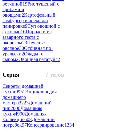
ветчиной
19
Рис тушеный с
грибами и
овощами
2
Картофельный
гамбургер в ореховой
панировке
9
Суп овощной с
фасолью
16
Пирожки из
заварного теста с
окороком
23
Печенье
овсяное
30
Отбивная по-
уральски
2
Оладьи с
сыром
2
Овощная рататуйя
2
Серия
7 тегов
Секреты домашней
кухни
9951
Энциклопедия
домашнего
мастера
3223
Домашний
пир
2006
Домашняя
кухня
4990
Домашняя
коллекция
608
Домашний
погребок
97
Консервирование
1334