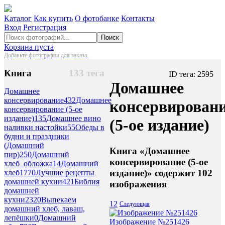
Каталог
Как купить
О фотобанке
Контакты
Вход
Регистрация
Поиск
Корзина пуста
Добавьте фотографии для заказа
Книга
133 тега
ID тега: 2595
Домашнее
Домашнее
консервирование
432
Домашнее
консервирован
консервирование (5-ое
издание)
135
Домашнее вино
(5-ое издание)
наливки настойки
55
Обеды в
будни и праздники
(Домашний
Книга «Домашнее
пир)
250
Домашний
консервирование (5-ое
хлеб_обложка
14
Домашний
издание)» содержит 102
хлеб
1770
Лучшие рецепты
домашней кухни
421
Библия
изображения
домашней
кухни
2320
Выпекаем
1
2
Следующая
домашний хлеб, лаваш,
лепёшки
0
Домашний
Изображение №251426