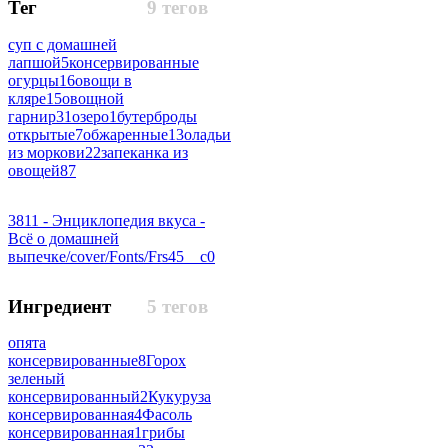
Тег
9 тегов
суп с домашней
лапшой
5
консервированные
огурцы
16
овощи в
кляре
15
овощной
гарнир
31
озеро
1
бутерброды
открытые
7
обжаренные
13
оладьи
из моркови
22
запеканка из
овощей
87
3811 - Энциклопедия вкуса -
Всё о домашней
выпечке/cover/Fonts/Frs45__c
0
Ингредиент
5 тегов
опята
консервированные
8
Горох
зеленый
консервированный
2
Кукуруза
консервированная
4
Фасоль
консервированная
1
грибы