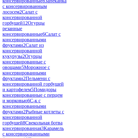
консервированные
8
Запеканка
с консервированным
лососем
2
Салат с
консервированной
горбушей
12
Огурцы
резанные
консервированные
6
Салат с
консервированными
фруктами
2
Салат из
консервированной
кукурузы
2
Огурцы
консервированные с
овощами
5
Морожное с
консервированными
фруктами
2
Пельмени с
консервированной горбушей
и картофелем
5
Помидоры
консервированные с перцем
и морковью
6
С-к с
консервированными
фруктами
2
Рыбные котлеты с
консервированной
горбушей
8
Свекольная ботва
консервированная
3
Карамель
с консервированными