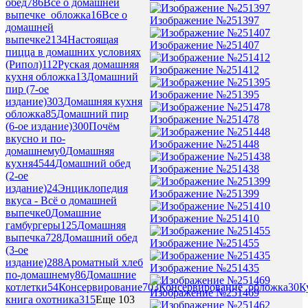
обед
786
Все о домашней
выпечке_обложка
16
Все о
Изображение №251397
домашней
выпечке
2134
Настоящая
Изображение №251407
пицца в домашних условиях
(Рипол)
112
Руская домашняя
Изображение №251412
кухня обложка
13
Домашний
пир (7-ое
Изображение №251395
издание)
303
Домашняя кухня
обложка
85
Домашний пир
Изображение №251478
(6-ое издание)
300
Почём
вкусно и по-
Изображение №251448
домашнему
0
Домашняя
кухня
4544
Домашний обед
Изображение №251438
(2-ое
издание)
24
Энциклопедия
Изображение №251399
вкуса - Всё о домашней
выпечке
0
Домашние
Изображение №251410
гамбургеры
125
Домашняя
выпечка
728
Домашний обед
Изображение №251455
(3-ое
издание)
288
Ароматный хлеб
Изображение №251435
по-домашнему
86
Домашние
котлетки
54
Консервирование
703
Консервирование_обложка
30
К
Изображение №251469
книга охотника
315
Еще 103