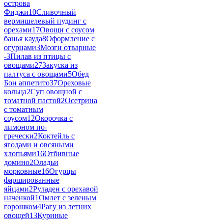
острова
Фиджи
10
Сливочный
вермишелевый пудинг с
орехами
17
Овощи с соусом
банья кауда
8
Оформление с
огурцами
3
Мозги отварные
-
3
Пилав из птицы с
овощами
27
Закуска из
палтуса с овощами
5
Обед
Бон аппетито
37
Ореховые
кольца
2
Суп овощной с
томатной пастой
2
Осетрина
с томатным
соусом
12
Окорочка с
лимоном по-
гречески
2
Коктейль с
ягодами и овсяными
хлопьями
16
Отбивные
домино
2
Оладьи
морковные
16
Огурцы
фаршированные
яйцами
2
Руладен с орехавой
наченкой
1
Омлет с зеленым
горошком
4
Рагу из летних
овощей
13
Куриные