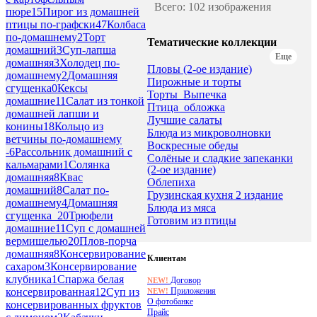
Всего: 102 изображения
пюре
15
Пирог из домашней
птицы по-графски
47
Колбаса
по-домашнему
2
Торт
Тематические коллекции
домашний
3
Суп-лапша
Еще
домашняя
3
Холодец по-
Пловы (2-ое издание)
домашнему
2
Домашняя
Пирожные и торты
сгущенка
0
Кексы
Торты_Выпечка
домашние
11
Салат из тонкой
Птица_обложка
домашней лапши и
Лучшие салаты
конины
18
Кольцо из
Блюда из микроволновки
ветчины по-домашнему
Воскресные обеды
-
6
Рассольник домашний с
Солёные и сладкие запеканки
кальмарами
1
Солянка
(2-ое издание)
домашняя
8
Квас
Облепиха
домашний
8
Салат по-
Грузинская кухня 2 издание
домашнему
4
Домашняя
Блюда из мяса
сгущенка_2
0
Трюфели
Готовим из птицы
домашние
11
Суп с домашней
вермишелью
20
Плов-порча
домашняя
8
Консервирование
Клиентам
сахаром
3
Консервирование
клубника
1
Спаржа белая
Договор
NEW!
Приложения
консервированная
12
Суп из
NEW!
О фотобанке
консервированных фруктов
Прайс