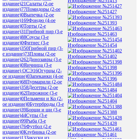
Изображение №251413
издание)
21
Салаты (2-ое
издание)
77
Помидоры (2-ое
Изображение №251427
издание)
0
Выпечка (2-ое
издание)
169
Фондю (4-ое
Изображение №251393
издание)
0
Торты (2-е
издание)
31
Грибной пир (3-е
Изображение №251463
издание)
88
Соусы (3-е
издание)
0
Фитнес (3-е
Изображение №251454
издание)
350
Грибной пир (3-
е издание)
73
Пловы (2-ое
Изображение №251402
издание)
262
Динозавры (3-е
издание)
0
Яичница (3-е
Изображение №251398
издание) ОСЭ
16
Огурцы (2-
ое издание)
0
Запеканки (4-ое
Изображение №251396
издание)
68
Пурмарили (2-ое
издание)
358
Десетры (2-ое
Изображение №251484
издание)
62
Пирожное (3-е
издание)
0
Пельмени и Ко (2-
Изображение №251404
ое издание)
0
Бутерброды (3-е
издание)
39
Борщи и щи (3-е
Изображение №251388
издание)
44
Супы (3-е
издание)
99
Рыба (3-е
Изображение №251428
издание)
76
Футбол (2-е
издание)
0
Клубника (2-ое
Изображение №251461
издание)
13
Закуски из