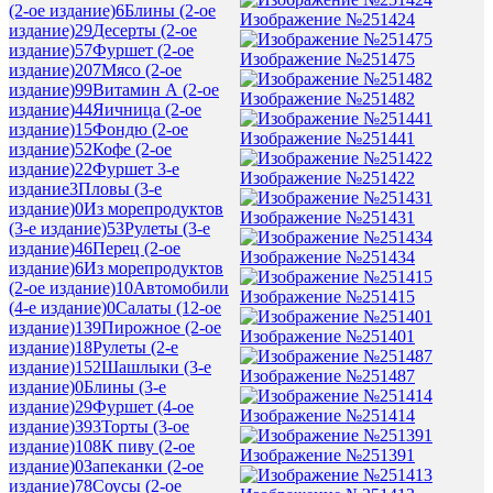
(2-ое издание)
6
Блины (2-ое
Изображение №251424
издание)
29
Десерты (2-ое
издание)
57
Фуршет (2-ое
Изображение №251475
издание)
207
Мясо (2-ое
издание)
99
Витамин А (2-ое
Изображение №251482
издание)
44
Яичница (2-ое
издание)
15
Фондю (2-ое
Изображение №251441
издание)
52
Кофе (2-ое
издание)
22
Фуршет 3-е
Изображение №251422
издание
3
Пловы (3-е
издание)
0
Из морепродуктов
Изображение №251431
(3-е издание)
53
Рулеты (3-е
издание)
46
Перец (2-ое
Изображение №251434
издание)
6
Из морепродуктов
(2-ое издание)
10
Автомобили
Изображение №251415
(4-е издание)
0
Салаты (12-ое
издание)
139
Пирожное (2-ое
Изображение №251401
издание)
18
Рулеты (2-е
издание)
152
Шашлыки (3-е
Изображение №251487
издание)
0
Блины (3-е
издание)
29
Фуршет (4-ое
Изображение №251414
издание)
393
Торты (3-ое
издание)
108
К пиву (2-ое
Изображение №251391
издание)
0
Запеканки (2-ое
издание)
78
Соусы (2-ое