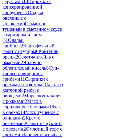
фруктами
10
Пирожки с
консервированной
горбушей
17
Оладьи
овсянные с
яблоками
6
Осьминог
тушеный в сметанном соусе
с гарниром и капус
()
1
Оладьи
грибные
2
Картофельный
салат с огурцом
6
Коктейль
оранж
2
Салат-коктейль с
омарами
2
Яблочно
облепиховый кисель
8
Суп-
жюльен овощной с
грибами
11
Сырники с
орехами и изюмом
2
Салат из
копчоной рыбы с
овощами
2
Морс окунь запеч
с рожками
2
Мясо в
горшочках с овощами
16
хек
в орехах
14
Мясо тушеное с
оливками
2
Крем с
орешками
2
Салат из цукини
с орехами
2
Омлетный торт с
грибами
5
Запеченная рыба с