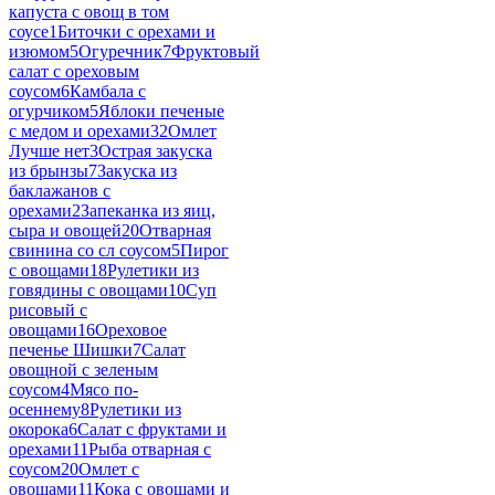
капуста с овощ в том
соусе
1
Биточки с орехами и
изюмом
5
Огуречник
7
Фруктовый
салат с ореховым
соусом
6
Камбала с
огурчиком
5
Яблоки печеные
с медом и орехами
32
Омлет
Лучше нет
3
Острая закуска
из брынзы
7
Закуска из
баклажанов с
орехами
2
Запеканка из яиц,
сыра и овощей
20
Отварная
свинина со сл соусом
5
Пирог
с овощами
18
Рулетики из
говядины с овощами
10
Суп
рисовый с
овощами
16
Ореховое
печенье Шишки
7
Салат
овощной с зеленым
соусом
4
Мясо по-
осеннему
8
Рулетики из
окорока
6
Салат с фруктами и
орехами
11
Рыба отварная с
соусом
20
Омлет с
овощами
11
Кока с овощами и