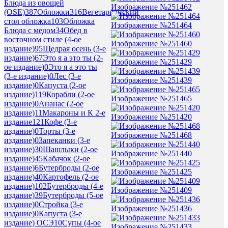
Блюда из овощей
Изображение №251462
(OSE)
387
Обложки
316
Вегетарианский
стол обложка
103
Обложка
Изображение №251464
Блюда с медом
34
Обед в
восточном стиле (4-ое
Изображение №251460
издание)
95
Щедрая осень (3-е
издание)
67
Это я а это ты (2-
Изображение №251429
ое издание)
0
Это я а это ты
(3-е издание)
0
Лес (3-е
Изображение №251439
издание)
0
Капуста (2-ое
издание)
119
Корабли (2-ое
Изображение №251465
издание)
0
Ананас (2-ое
издание)
11
Макароны и К 2-е
Изображение №251420
издание
121
Кофе (3-е
издание)
0
Торты (3-е
Изображение №251468
издание)
0
Запеканки (3-е
издание)
30
Шашлыки (2-ое
Изображение №251440
издание)
45
Кабачок (2-ое
издание)
6
Бутерброды (2-ое
Изображение №251425
издание)
40
Картофель (2-ое
издание)
102
Бутерброды (4-е
Изображение №251409
издание)
39
Бутерброды (5-ое
издание)
0
Стройка (3-е
Изображение №251436
издание)
0
Капуста (3-е
издание) ОСЭ
10
Супы (4-ое
Изображение №251433