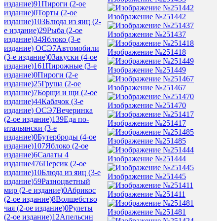
издание)
91
Пироги (2-ое
издание)
0
Торты (2-ое
Изображение №251442
издание)
103
Блюда из яиц (2-
е издание)
29
Рыба (2-ое
Изображение №251437
издание)
34
Яблоко (3-е
издание) ОСЭ
7
Автомобили
Изображение №251418
(3-е издание)
0
Закуски (4-ое
издание)
161
Пирожные (3-е
Изображение №251449
издание)
0
Пироги (2-е
издание)
25
Груша (2-ое
Изображение №251467
издание)
7
Борщи и щи (2-ое
издание)
44
Кабачок (3-е
Изображение №251470
издание) ОСЭ
7
Вечеринка
(2-ое издание)
139
Еда по-
Изображение №251417
итальянски (3-е
издание)
0
Бутерброды (4-ое
Изображение №251485
издание)
107
Яблоко (2-ое
издание)
6
Салаты 4
Изображение №251444
издание
476
Персик (2-ое
издание)
10
Блюда из яиц (3-е
Изображение №251445
издание)
59
Разноцветный
мир (2-е издание)
0
Абрикос
Изображение №251411
(2-ое издание)
8
Волшебство
чая (2-ое издание)
0
Рулеты
Изображение №251481
(2-ое издание)
12
Апельсин