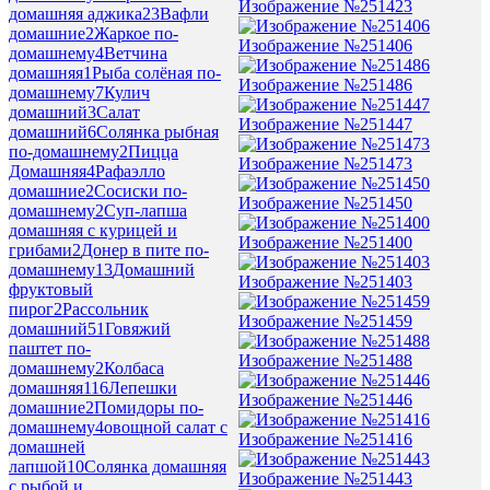
Изображение №251423
домашняя аджика
23
Вафли
домашние
2
Жаркое по-
Изображение №251406
домашнему
4
Ветчина
домашняя
1
Рыба солёная по-
Изображение №251486
домашнему
7
Кулич
домашний
3
Салат
Изображение №251447
домашний
6
Солянка рыбная
по-домашнему
2
Пицца
Изображение №251473
Домашняя
4
Рафаэлло
домашние
2
Сосиски по-
Изображение №251450
домашнему
2
Суп-лапша
домашняя с курицей и
Изображение №251400
грибами
2
Донер в пите по-
домашнему
13
Домашний
Изображение №251403
фруктовый
пирог
2
Рассольник
Изображение №251459
домашний
51
Говяжий
паштет по-
Изображение №251488
домашнему
2
Колбаса
домашняя
116
Лепешки
Изображение №251446
домашние
2
Помидоры по-
домашнему
4
овощной салат с
Изображение №251416
домашней
лапшой
10
Солянка домашняя
Изображение №251443
с рыбой и