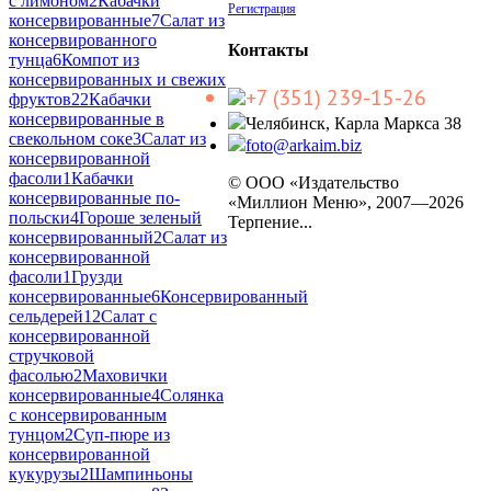
с лимоном
2
Кабачки
Регистрация
консервированные
7
Салат из
консервированного
Контакты
тунца
6
Компот из
консервированных и свежих
+7 (351) 239-15-26
фруктов
22
Кабачки
консервированные в
Челябинск, Карла Маркса 38
свекольном соке
3
Салат из
foto@arkaim.biz
консервированной
фасоли
1
Кабачки
© ООО «Издательство
консервированные по-
«Миллион Меню», 2007—2026
польски
4
Гороше зеленый
Терпение...
консервированный
2
Салат из
консервированной
фасоли
1
Грузди
консервированные
6
Консервированный
сельдерей
12
Салат с
консервированной
стручковой
фасолью
2
Маховички
консервированные
4
Солянка
с консервированным
тунцом
2
Суп-пюре из
консервированной
кукурузы
2
Шампиньоны