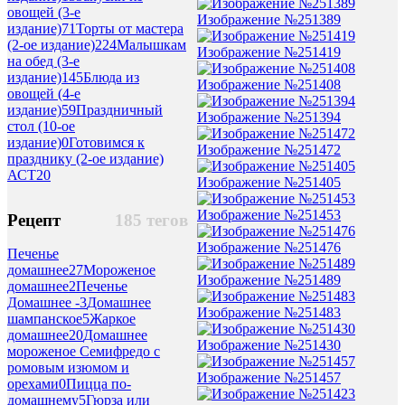
овощей (3-е
Изображение №251389
издание)
71
Торты от мастера
(2-ое издание)
224
Малышкам
Изображение №251419
на обед (3-е
издание)
145
Блюда из
Изображение №251408
овощей (4-е
издание)
59
Праздничный
Изображение №251394
стол (10-ое
издание)
0
Готовимся к
Изображение №251472
празднику (2-ое издание)
АСТ
20
Изображение №251405
Изображение №251453
Рецепт
185 тегов
Изображение №251476
Печенье
домашнее
27
Мороженое
Изображение №251489
домашнее
2
Печенье
Домашнее -
3
Домашнее
Изображение №251483
шампанское
5
Жаркое
домашнее
20
Домашнее
Изображение №251430
мороженое Семифредо с
ромовым изюмом и
Изображение №251457
орехами
0
Пицца по-
домашнему
5
Гюрза или