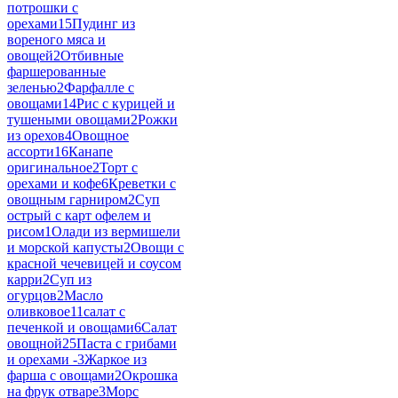
потрошки с
орехами
15
Пудинг из
вореного мяса и
овощей
2
Отбивные
фаршерованные
зеленью
2
Фарфалле с
овощами
14
Рис с курицей и
тушеными овощами
2
Рожки
из орехов
4
Овощное
ассорти
16
Канапе
оригинальное
2
Торт с
орехами и кофе
6
Креветки с
овощным гарниром
2
Суп
острый с карт офелем и
рисом
1
Олади из вермишели
и морской капусты
2
Овощи с
красной чечевицей и соусом
карри
2
Суп из
огурцов
2
Масло
оливковое
11
салат с
печенкой и овощами
6
Салат
овощной
25
Паста с грибами
и орехами -
3
Жаркое из
фарша с овощами
2
Окрошка
на фрук отваре
3
Морс