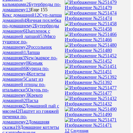
кальмарами
2
Бутерброды по-
Изображение №251479
домашнему
13
Еще 155
Кекс домашний
12
Суп-лапша
Изображение №251474
домашний
4
Яичная похлебка
по-домашнему
2
Бутерброды
Изображение №251458
домашние
6
Цыпленок с
домашней лапшой
53
Мясо
Изображение №251466
тушеное по-
домашнему
2
Россольник
Изображение №251480
домашний
1
Лапша
домашняя
3
New/жаркое по-
Изображение №251452
домашнему
0
Коньяк
домашний
6
Курица по-
Изображение №251451
домашнему
4
Котлеты
домашние
5
Салат из
Изображение №251392
домашней птицы по-
итальянски
5
Окунь по-
Изображение №251477
домашнему
3
Крекер
домашний
2
Пасха
Изображение №251432
домашняя
2
Домашний пай с
мясом
42
Паштет из говяжей
Изображение №251490
печенки по-
домашнему
2
Домашняя
Изображение №251471
сказка
19
Домашние котлеты
1
2
Следующая
с картофельным