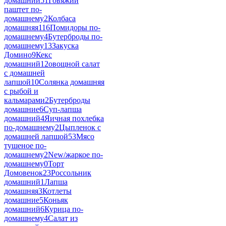
домашний
51
Говяжий
паштет по-
домашнему
2
Колбаса
домашняя
116
Помидоры по-
домашнему
4
Бутерброды по-
домашнему
13
Закуска
Домино
9
Кекс
домашний
12
овощной салат
с домашней
лапшой
10
Солянка домашняя
с рыбой и
кальмарами
2
Бутерброды
домашние
6
Суп-лапша
домашний
4
Яичная похлебка
по-домашнему
2
Цыпленок с
домашней лапшой
53
Мясо
тушеное по-
домашнему
2
New/жаркое по-
домашнему
0
Торт
Домовенок
23
Россольник
домашний
1
Лапша
домашняя
3
Котлеты
домашние
5
Коньяк
домашний
6
Курица по-
домашнему
4
Салат из