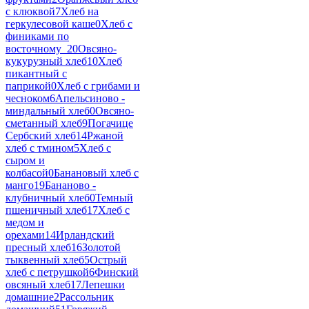
с клюквой
7
Хлеб на
геркулесовой каше
0
Хлеб с
финиками по
восточному_2
0
Овсяно-
кукурузный хлеб
10
Хлеб
пикантный с
паприкой
0
Хлеб с грибами и
чесноком
6
Апельсиново -
миндальный хлеб
0
Овсяно-
сметанный хлеб
9
Погачице
Сербский хлеб
14
Ржаной
хлеб с тмином
5
Хлеб с
сыром и
колбасой
0
Банановый хлеб с
манго
19
Бананово -
клубничный хлеб
0
Темный
пшеничный хлеб
17
Хлеб с
медом и
орехами
14
Ирландский
пресный хлеб
16
Золотой
тыквенный хлеб
5
Острый
хлеб с петрушкой
6
Финский
овсяный хлеб
17
Лепешки
домашние
2
Рассольник