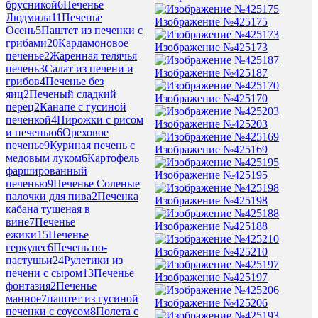
брусникой
6
Печенье
Людмила
11
Печенье
Изображение №425175
Осень
5
Паштет из печенки с
грибами
20
Кардамоновое
Изображение №425173
печенье
2
Жаренная телячья
печень
3
Салат из печени и
Изображение №425187
грибов
4
Печенье без
яиц
2
Печеный сладкий
Изображение №425170
перец
2
Канапе с гусиной
печенкой
4
Пирожки с рисом
Изображение №425203
и печенью
6
Ореховое
печенье
9
Куриная печень с
Изображение №425169
медовым луком
6
Картофель
фаршированный
Изображение №425195
печенью
9
Печенье Соленые
палочки для пива
2
Печенка
Изображение №425198
кабана тушеная в
вине
7
Печенье
Изображение №425188
ежики
15
Печенье
геркулес
6
Печень по-
Изображение №425210
пастушьи
24
Рулетики из
печени с сыром
13
Печенье
Изображение №425197
фонтазия
2
Печенье
манное
7
паштет из гусиной
Изображение №425206
печенки с соусом
8
Полета с