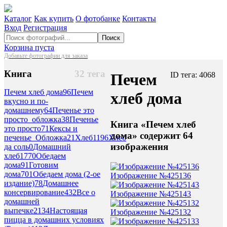
Каталог
Как купить
О фотобанке
Контакты
Вход
Регистрация
Поиск
Корзина пуста
Добавьте фотографии для заказа
Книга
32 тега
Печем
ID тега: 4068
Печем хлеб дома
96
Печем
хлеб дома
вкусно и по-
домашнему
64
Печенье это
просто_обложка
38
Печенье
Книга «Печем хлеб
это просто
71
Кексы и
дома» содержит 64
печенье_Обложка
21
Хлеб
1196
Хлеб
изображения
да соль
0
Домашний
хлеб
1770
Обедаем
дома
91
Готовим
дома
701
Обедаем дома (2-ое
Изображение №425136
издание)
78
Домашнее
консервирование
432
Все о
Изображение №425143
домашней
выпечке
2134
Настоящая
Изображение №425132
пицца в домашних условиях