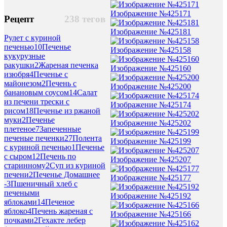
Изображение №425171
Рецепт
238 тегов
Изображение №425181
Рулет с куриной
печенью
10
Печенье
Изображение №425158
кукурузные
ракушки
2
Жареная печенка
Изображение №425160
изюбря
4
Печенье с
майонезом
2
Печень с
Изображение №425200
банановым соусом
14
Салат
из печени трески с
Изображение №425174
рисом
18
Печенье из ржаной
муки
2
Печенье
Изображение №425202
плетеное
7
Запеченные
печеные печенки
27
Полента
Изображение №425199
с куриной печенью
1
Печенье
с сыром
12
Печень по
Изображение №425207
старинному
2
Суп из куриной
печени
2
Печенье Домашнее
Изображение №425177
-
3
Пшеничный хлеб с
печеными
Изображение №425192
яблоками
14
Печеное
яблоко
4
Печень жареная с
Изображение №425166
почками
2
Гехакте лебер