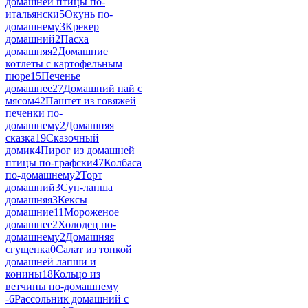
домашней птицы по-
итальянски
5
Окунь по-
домашнему
3
Крекер
домашний
2
Пасха
домашняя
2
Домашние
котлеты с картофельным
пюре
15
Печенье
домашнее
27
Домашний пай с
мясом
42
Паштет из говяжей
печенки по-
домашнему
2
Домашняя
сказка
19
Сказочный
домик
4
Пирог из домашней
птицы по-графски
47
Колбаса
по-домашнему
2
Торт
домашний
3
Суп-лапша
домашняя
3
Кексы
домашние
11
Мороженое
домашнее
2
Холодец по-
домашнему
2
Домашняя
сгущенка
0
Салат из тонкой
домашней лапши и
конины
18
Кольцо из
ветчины по-домашнему
-
6
Рассольник домашний с