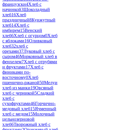
французски
4
Хлеб с
начинкой
3
Шоколадный
хлеб
16
Хлеб
праздничный
8
Кунжутный
хлеб
14
Хлеб с
имбирем
15
Венский
хлеб
6
Хлеб с огурцом
0
Хлеб
с яблоками
16
Оливковый
хлеб
32
хлеб с
орехами
37
Луковый хлеб с
сыром
46
Морковный хлеб в
фенхелем
7
Хлеб с отрубями
и фруктами
17
Хлеб с
финиками по-
восточному
0
Хлеб
пшенично-ржаной
50
Мелуи
хлеб из манки
19
Овсяный
хлеб с черникой
5
Сладкий
хлеб с
сухофруктами
46
Горчично-
медовый хлеб
15
Ячменный
хлеб с медом
15
Молочный
цельнозерновой
хлеб
6
Творожный хлеб с
фруктами
2
Оранжевый хлеб