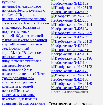
куриной
Изображение №425193
печенью
1
Апельсиновое
печенье
2
Печень куриная с
Изображение №425185
грибами
2
Шарики из
печени
2
Хрустящее печенье
Изображение №425205
с кунжутом
2
Печенье Аленка
в пелёнке
20
Постный суп-
Изображение №425194
пюре из печеных
овощей
16
Суп из печеной
Изображение №425209
тыквы
20
Печенье из манной
крупы
8
Печень с рисом и
Изображение №425159
зел
2
Печеночный
торт_Макфа
6
Вафельное
Изображение №425191
печенье
2
Печенье к
пиву
9
печенка тушеная в
Изображение №425196
сметане
6
Печенье
цветочное
20
Сухое
Изображение №425172
шоколадное печенье
2
Печень
фаршированная по-
Изображение №425186
гомельски
2
Кростин с
кремом из куриной
Изображение №425189
печени
2
Печенье с
Всего: 64 изображения
кокосом
2
Баклажаны
печеные
6
Рулетики из
говядины фаршированные
Тематические коллекции