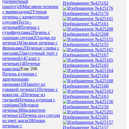
(печеночный
Изображение №425162
паштет)
20
Масляное печенье
с мармиладом
2
Утиная
Изображение №425176
печенка с креветочным
соусом
4
Тесто -
Изображение №425161
печенье
8
Печенье с
сухофруктами
2
Печень с
Изображение №425208
сырным соусом
2
Оладьи из
печени
16
Овсяное печенье с
Изображение №425155
финиками
2
Печеные сливы с
орехами
2
Закусочный торт с
Изображение №425167
печенкой
14
Салат с
печенью
14
Печенье
Изображение №425165
камелия
2
Еще 208
Печень куриная с
Изображение №425164
запеченными
овощами
19
Паштет из
Изображение №425168
говяжей печени
11
Печенье с
кокосом -
2
Печенье из
Изображение №425163
гречки
6
Печенка куриная с
грибами
5
Медовое
Изображение №425156
печенье
38
бисквитное
печенье
32
Печень под соусом
Изображение №425201
из цвет жасм
3
Яблоки
печеные с
Изображение №425157