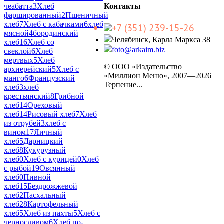
Контакты
чеабатта
3
Хлеб
фаршированный
2
Пшеничный
хлеб
7
Хлеб с кабачками
6
хлеб
+7 (351) 239-15-26
мясной
4
бородинский
Челябинск, Карла Маркса 38
хлеб
16
Хлеб со
foto@arkaim.biz
свеклой
6
Хлеб
мертвых
5
Хлеб
© ООО «Издательство
архиерейский
5
Хлеб с
«Миллион Меню», 2007—2026
манго
6
Французский
Терпение...
хлеб
3
хлеб
крестьянский
8
Грибной
хлеб
14
Ореховый
хлеб
14
Рисовый хлеб
7
Хлеб
из отрубей
3
хлеб с
вином
17
Яичный
хлеб
5
Дарницкий
хлеб
8
Кукурузный
хлеб
0
Хлеб с курицей
0
Хлеб
с рыбой
19
Овсянный
хлеб
0
Пивной
хлеб
15
Бездрожжевой
хлеб
2
Пасхальный
хлеб
28
Картофельный
хлеб
5
Хлеб из пахты
5
Хлеб с
черносливом
6
Хлеб по-