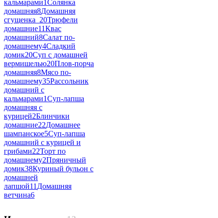
кальмарами
1
Солянка
домашняя
8
Домашняя
сгущенка_2
0
Трюфели
домашние
11
Квас
домашний
8
Салат по-
домашнему
4
Сладкий
домик
20
Суп с домашней
вермишелью
20
Плов-порча
домашняя
8
Мясо по-
домашнему
35
Рассольник
домашний с
кальмарами
1
Суп-лапша
домашняя с
курицей
2
Блинчики
домашние
22
Домашнее
шампанское
5
Суп-лапша
домашний с курицей и
грибами
22
Торт по
домашнему
2
Пряничный
домик
38
Куриный бульон с
домашней
лапшой
11
Домашняя
ветчина
6