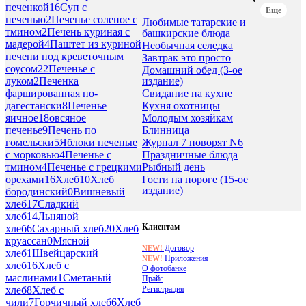
печенкой
16
Суп с
Еще
печенью
2
Печенье соленое с
Любимые татарские и
тмином
2
Печень куриная с
башкирские блюда
мадерой
4
Паштет из куриной
Необычная селедка
печени под креветочным
Завтрак это просто
соусом
22
Печенье с
Домашний обед (3-ое
издание)
луком
2
Печенка
Свидание на кухне
фаршированная по-
Кухня охотницы
дагестански
8
Печенье
Молодым хозяйкам
яичное
18
овсяное
Блинница
печенье
9
Печень по
Журнал 7 поворят N6
гомельски
5
Яблоки печеные
Праздничные блюда
с морковью
4
Печенье с
Рыбный день
тмином
4
Печенье с грецкими
Гости на пороге (15-ое
орехами
16
Хлеб
10
Хлеб
издание)
бородинский
0
Вишневый
хлеб
17
Сладкий
хлеб
14
Льняной
Клиентам
хлеб
6
Сахарный хлеб
20
Хлеб
круассан
0
Мясной
Договор
NEW!
хлеб
1
Швейцарский
Приложения
NEW!
хлеб
16
Хлеб с
О фотобанке
маслинами
1
Сметаный
Прайс
Регистрация
хлеб
8
Хлеб с
чили
7
Горчичный хлеб
6
Хлеб