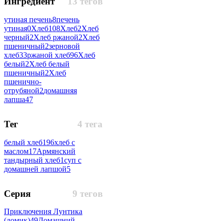
Ингредиент
13 тегов
утиная печень
8
печень
утиная
0
Хлеб
108
Хлеб
2
Хлеб
черный
2
Хлеб ржаной
2
Хлеб
пшеничный
2
зерновой
хлеб
33
ржаной хлеб
96
Хлеб
белый
2
Хлеб белый
пшеничный
2
Хлеб
пшенично-
отрубяной
2
домашняя
лапша
47
Тег
4 тега
белый хлеб
196
хлеб с
маслом
17
Армянский
тандырный хлеб
1
суп с
домашней лапшой
5
Серия
9 тегов
Приключения Лунтика
(домик)
49
Домашний