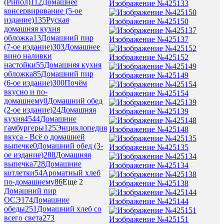
(Рипол)
112
Домашнее
Изображение №425133
консервирование (5-ое
издание)
135
Руская
Изображение №425150
домашняя кухня
обложка
13
Домашний пир
Изображение №425137
(7-ое издание)
303
Домашнее
вино наливки
Изображение №425152
настойки
55
Домашняя кухня
обложка
85
Домашний пир
Изображение №425149
(6-ое издание)
300
Почём
вкусно и по-
Изображение №425154
домашнему
0
Домашний обед
(2-ое издание)
24
Домашняя
Изображение №425139
кухня
4544
Домашние
гамбургеры
125
Энциклопедия
Изображение №425148
вкуса - Всё о домашней
выпечке
0
Домашний обед (3-
Изображение №425135
ое издание)
288
Домашняя
выпечка
728
Домашние
Изображение №425134
котлетки
54
Ароматный хлеб
по-домашнему
86
Еще 2
Изображение №425138
Домашний пир
ОСЭ
174
Домашние
Изображение №425144
обеды
251
Домашний хлеб со
всего света
273
Изображение №425151