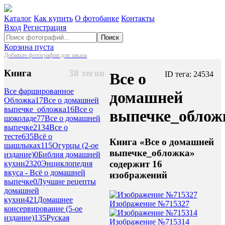
Каталог
Как купить
О фотобанке
Контакты
Вход
Регистрация
Поиск
Корзина пуста
Добавьте фотографии для заказа
Книга
38 тегов
Все о
ID тега: 24534
Все фаршированное
домашней
Обложка
17
Все о домашней
выпечке_обложка
16
Все о
выпечке_облож
шоколаде
77
Все о домашней
выпечке
2134
Все о
тесте
635
Всё о
Книга «Все о домашней
шашлыках
115
Огурцы (2-ое
выпечке_обложка»
издание)
0
Библия домашней
содержит 16
кухни
2320
Энциклопедия
вкуса - Всё о домашней
изображений
выпечке
0
Лучшие рецепты
домашней
кухни
421
Домашнее
Изображение №715327
консервирование (5-ое
издание)
135
Руская
Изображение №715314