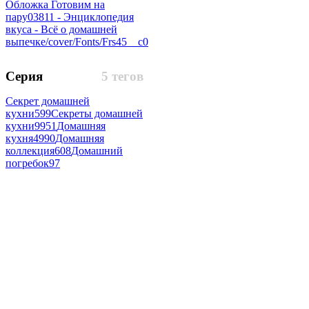
Обложка Готовим на
пару
0
3811 - Энциклопедия
вкуса - Всё о домашней
выпечке/cover/Fonts/Frs45__c
0
Серия
5 тегов
Секрет домашней
кухни
599
Секреты домашней
кухни
9951
Домашняя
кухня
4990
Домашняя
коллекция
608
Домашний
погребок
97