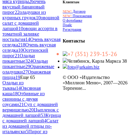
мяса курицы
26
очень
Клиентам
вкусный банановый
Договор
NEW!
пирог
22
оладушки из
Приложения
NEW!
куриных грудок
10
овощной
О фотобанке
салат с домашней
Прайс
лапшой
10
овощи ассорти в
Регистрация
томатной заливке
ностальгия
14
Очень вкусная
Контакты
селедка2
18
Очень вкусная
селедка
10
Осетинский
+7 (351) 239-15-26
пирог
21
Оладьи
пикантные3
24
Оладьи
Челябинск, Карла Маркса 38
пикантные2
9
Оранжевые
foto@arkaim.biz
оладушки
27
Оранжевая
пицца
19
Еще 65
© ООО «Издательство
Оладьи из
«Миллион Меню», 2007—2026
тыквы
14
Овсянная
Терпение...
каша
18
Отбивные из
свинины с двумя
соусами
21
Суп с домашней
вермишелью
20
Цыпленок с
домашней лапшой
53
Курица
с домашней лапшой
4
Салат
из домашней птицы по-
итальянски
5
Пирог из