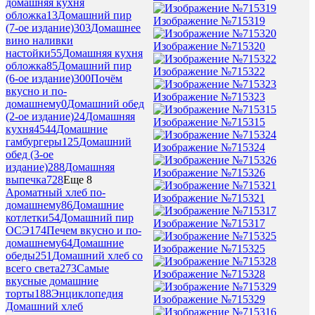
домашняя кухня
обложка
13
Домашний пир
Изображение №715319
(7-ое издание)
303
Домашнее
вино наливки
Изображение №715320
настойки
55
Домашняя кухня
обложка
85
Домашний пир
Изображение №715322
(6-ое издание)
300
Почём
вкусно и по-
Изображение №715323
домашнему
0
Домашний обед
(2-ое издание)
24
Домашняя
Изображение №715315
кухня
4544
Домашние
гамбургеры
125
Домашний
Изображение №715324
обед (3-ое
издание)
288
Домашняя
Изображение №715326
выпечка
728
Еще 8
Ароматный хлеб по-
Изображение №715321
домашнему
86
Домашние
котлетки
54
Домашний пир
Изображение №715317
ОСЭ
174
Печем вкусно и по-
домашнему
64
Домашние
Изображение №715325
обеды
251
Домашний хлеб со
всего света
273
Самые
Изображение №715328
вкусные домашние
торты
188
Энциклопедия
Изображение №715329
Домашний хлеб