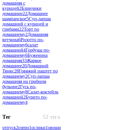
домашняя с
курицей
2
Блинчики
домашние
22
Домашнее
шампанское
5
Суп-лапша
домашний с курицей и
грибами
22
Торт по
домашнему
2
Домашняя
ветчина
6
Ризотто по-
домашнему
6
салат
домашний
4
Горбуша по-
домашнему
6
Буженина
домашняя
33
Жаркое
домашнее
20
Домашний
Твикс
28
Говяжий паштет по
домашнему
2
Суп-лапша
домашняя на грибном
бульоне
2
Гусь по-
домашнему
8
Салат-коктейль
домашний
2
Бурито по-
домашнему
4
Тег
52 тега
отпуск
2
озеро
1
ослики
1
овощи