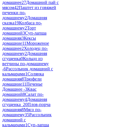
домашнее
27
Домашний пай с
мясом
42
Паштет из говяжей
печенки по-
домашнему
2
Домашняя
сказка
19
Колбаса по-
домашнему
2
Торт
домашний
3
Суп-лапша
домашняя
3
Кексы
домашние
11
Мороженое
домашнее
2
Холодец по-
домашнему
2
Домашняя
сгущенка
0
Кольцо из
ветчины по-домашнему
-
6
Рассольник домашний с
кальмарами
1
Солянка
домашняя
8
Трюфели
домашние
11
Печенье
Домашнее -
3
Квас
домашний
8
Салат по-
домашнему
4
Домашняя
сгущенка_2
0
Плов-порча
домашняя
8
Мясо по-
домашнему
35
Рассольник
домашний с
кальмарами
1
Суп-лапша