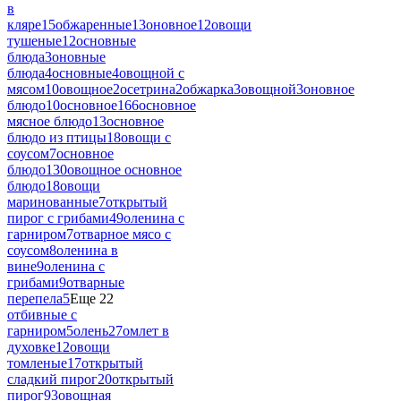
в
кляре
15
обжаренные
13
оновное
12
овощи
тушеные
12
основные
блюда
3
оновные
блюда
4
основные
4
овощной с
мясом
10
овощное
2
осетрина
2
обжарка
3
овощной
3
оновное
блюдо
10
основное
166
основное
мясное блюдо
13
основное
блюдо из птицы
18
овощи с
соусом
7
основное
блюдо
130
овощное основное
блюдо
18
овощи
маринованные
7
открытый
пирог с грибами
49
оленина с
гарниром
7
отварное мясо с
соусом
8
оленина в
вине
9
оленина с
грибами
9
отварные
перепела
5
Еще 22
отбивные с
гарниром
5
олень
27
омлет в
духовке
12
овощи
томленые
17
открытый
сладкий пирог
20
открытый
пирог
93
овощная