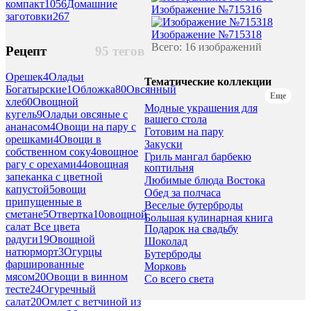
компакт
1056
Домашние
Изображение №715316
заготовки
267
Изображение №715318
Всего: 16 изображений
Рецепт
95 тегов
Орешек
4
Оладьи
Тематические коллекции
Богатырские
1
Обложка
80
Овсянный
Еще
хлеб
0
Овощной
Модные украшения для
кугель
9
Оладьи овсяные с
вашего стола
ананасом
4
Овощи на пару с
Готовим на пару
орешками
4
Овощи в
Закуски
собственном соку
4
овощное
Гриль мангал барбекю
рагу с орехами
44
овощная
коптильня
запеканка с цветной
Любимые блюда Востока
капустой
5
овощи
Обед за полчаса
припущенные в
Веселые бутерброды
сметане
5
Отвертка
10
овощной
Большая кулинарная книга
салат Все цвета
Подарок на свадьбу
радуги
19
Овощной
Шоколад
натюрморт
3
Огурцы
Бутерброды
фаршированные
Морковь
мясом
20
Овощи в винном
Со всего света
тесте
24
Огуречный
салат
20
Омлет с ветчиной из