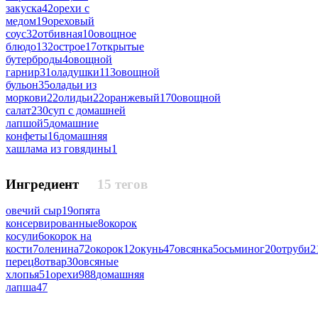
закуска
42
орехи с
медом
19
ореховый
соус
32
отбивная
10
овощное
блюдо
132
острое
17
открытые
бутерброды
4
овощной
гарнир
31
оладушки
113
овощной
бульон
35
оладьи из
моркови
22
олидьи
22
оранжевый
170
овощной
салат
230
суп с домашней
лапшой
5
домашние
конфеты
16
домашняя
хашлама из говядины
1
Ингредиент
15 тегов
овечий сыр
19
опята
консервированные
8
окорок
косули
6
окорок на
кости
7
оленина
72
окорок
12
окунь
47
овсянка
5
осьминог
20
отруби
2
перец
8
отвар
30
овсяные
хлопья
51
орехи
988
домашняя
лапша
47