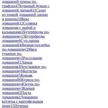
домашней птицы по-
графски
47
Куриный бульон с
домашней лапшой
11
Салат
из тонкой домашней лапши
и конины
18
Кекс
домашний
12
Солянка
домашняя с рыбой и
кальмарами
2
Бутерброды по-
домашнему
13
Бутерброды
домашние
6
Суп-лапша
домашний
4
Яичная похлебка
по-домашнему
2
Мясо
тушеное по-
домашнему
2
Россольник
домашний
1
Лапша
домашняя
3
New/жаркое по-
домашнему
0
Котлеты
домашние
5
Коньяк
домашний
6
Курица по-
домашнему
4
Окунь по-
домашнему
3
Крекер
домашний
2
Пасха
домашняя
2
Домашние
котлеты с картофельным
пюре
15
Печенье