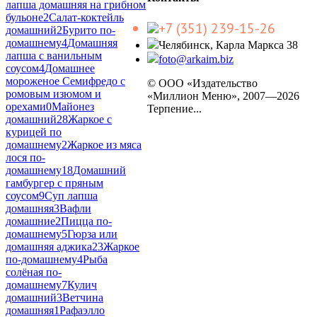
лапша домашняя на грибном
бульоне
2
Салат-коктейль
+7 (351) 239-15-26
домашний
2
Бурито по-
домашнему
4
Домашняя
Челябинск, Карла Маркса 38
лапша с ванильным
foto@arkaim.biz
соусом
4
Домашнее
мороженое Семифредо с
© ООО «Издательство
ромовым изюмом и
«Миллион Меню», 2007—2026
орехами
0
Майонез
Терпение...
домашний
28
Жаркое с
курицей по
домашнему
2
Жаркое из мяса
лося по-
домашнему
18
Домашний
гамбургер с пряным
соусом
9
Суп лапша
домашняя
3
Вафли
домашние
2
Пицца по-
домашнему
5
Гюрза или
домашняя аджика
23
Жаркое
по-домашнему
4
Рыба
солёная по-
домашнему
7
Кулич
домашний
3
Ветчина
домашняя
1
Рафаэлло