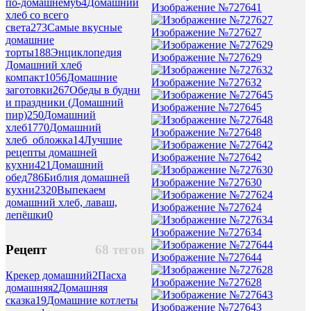
по-домашнему
64
Домашний
Изображение №727641
хлеб со всего
света
273
Самые вкусные
Изображение №727627
домашние
торты
188
Энциклопедия
Изображение №727629
Домашний хлеб
компакт
1056
Домашние
Изображение №727632
заготовки
267
Обеды в будни
и праздники (Домашний
Изображение №727645
пир)
250
Домашний
хлеб
1770
Домашний
Изображение №727648
хлеб_обложка
14
Лучшие
рецепты домашней
Изображение №727642
кухни
421
Домашний
обед
786
Библия домашней
Изображение №727630
кухни
2320
Выпекаем
домашний хлеб, лаваш,
Изображение №727624
лепёшки
0
Изображение №727634
Рецепт
68 тегов
Изображение №727644
Крекер домашний
2
Пасха
Изображение №727628
домашняя
2
Домашняя
сказка
19
Домашние котлеты
Изображение №727643