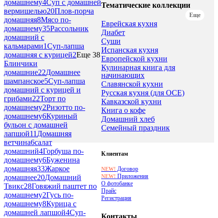
домашнему
4
Суп с домашней
Тематические коллекции
вермишелью
20
Плов-порча
Еще
домашняя
8
Мясо по-
Еврейская кухня
домашнему
35
Рассольник
Диабет
домашний с
Суши
кальмарами
1
Суп-лапша
Испанская кухня
домашняя с курицей
2
Еще 38
Европейской кухни
Блинчики
Кулинарная книга для
домашние
22
Домашнее
начинающих
шампанское
5
Суп-лапша
Славянской кухни
домашний с курицей и
Русская кухня (для ОСЕ)
грибами
22
Торт по
Кавказской кухни
домашнему
2
Ризотто по-
Книга о кофе
домашнему
6
Куриный
Домашний хлеб
бульон с домашней
Семейный праздник
лапшой
11
Домашняя
ветчина
6
салат
домашний
4
Горбуша по-
Клиентам
домашнему
6
Буженина
домашняя
33
Жаркое
Договор
NEW!
Приложения
NEW!
домашнее
20
Домашний
О фотобанке
Твикс
28
Говяжий паштет по
Прайс
домашнему
2
Гусь по-
Регистрация
домашнему
8
Курица с
домашней лапшой
4
Суп-
Контакты