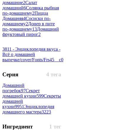
домашние
2
Салат
домашний
6
Солянка рыбная
по-домашнему
2
Пицца
Домашняя
4
Сосиски по-
домашнему
2
Донер в пите
по-домашнему
13
Домашний
фруктовый пирог
2
3811 - Энциклопедия вкуса -
Всё о домашней
выпечке/cover/Fonts/Frs45__c
0
Серия
4 тега
Домашний
погребок
97
Секрет
домашней кухни
599
Секреты
домашней
кухни
9951
Энциклопедия
домашнего мастера
3223
Ингредиент
1 тег