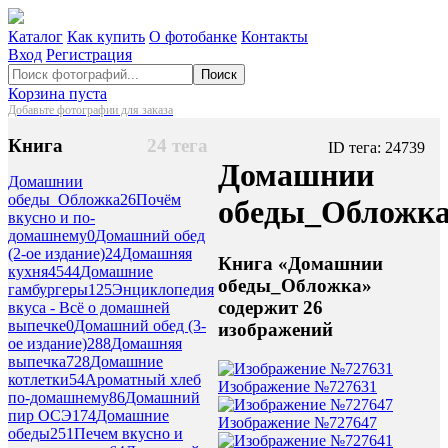
Каталог
Как купить
О фотобанке
Контакты
Вход
Регистрация
Поиск
Корзина пуста
Добавьте фотографии для заказа
Книга
24 тега
ID тега: 24739
Домашнии
Домашнии
обеды_Обложка
26
Почём
обеды_Обложк
вкусно и по-
домашнему
0
Домашний обед
(2-ое издание)
24
Домашняя
Книга «Домашнии
кухня
4544
Домашние
обеды_Обложка»
гамбургеры
125
Энциклопедия
содержит 26
вкуса - Всё о домашней
выпечке
0
Домашний обед (3-
изображений
ое издание)
288
Домашняя
выпечка
728
Домашние
котлетки
54
Ароматный хлеб
Изображение №727631
по-домашнему
86
Домашний
пир ОСЭ
174
Домашние
Изображение №727647
обеды
251
Печем вкусно и