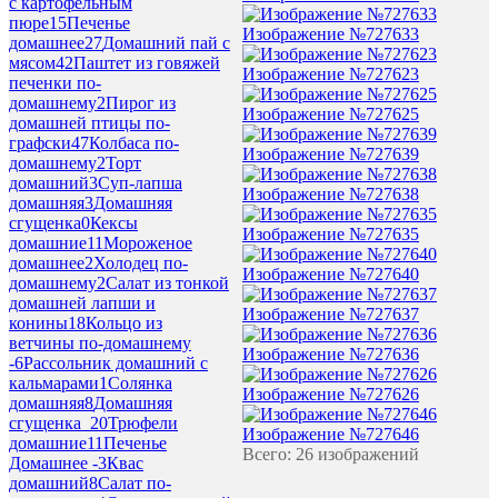
с картофельным
пюре
15
Печенье
Изображение №727633
домашнее
27
Домашний пай с
мясом
42
Паштет из говяжей
Изображение №727623
печенки по-
домашнему
2
Пирог из
Изображение №727625
домашней птицы по-
графски
47
Колбаса по-
Изображение №727639
домашнему
2
Торт
домашний
3
Суп-лапша
Изображение №727638
домашняя
3
Домашняя
сгущенка
0
Кексы
Изображение №727635
домашние
11
Мороженое
домашнее
2
Холодец по-
Изображение №727640
домашнему
2
Салат из тонкой
домашней лапши и
Изображение №727637
конины
18
Кольцо из
ветчины по-домашнему
Изображение №727636
-
6
Рассольник домашний с
кальмарами
1
Солянка
Изображение №727626
домашняя
8
Домашняя
сгущенка_2
0
Трюфели
Изображение №727646
домашние
11
Печенье
Всего: 26 изображений
Домашнее -
3
Квас
домашний
8
Салат по-