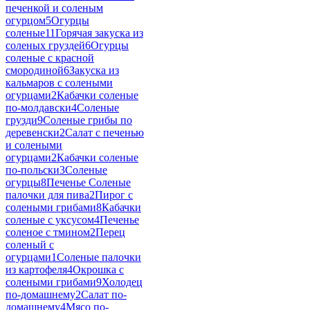
печенкой и соленым
огурцом
5
Огурцы
соленые
11
Горячая закуска из
соленых груздей
6
Огурцы
соленые с красной
смородиной
6
Закуска из
кальмаров с солеными
огурцами
2
Кабачки соленые
по-молдавски
4
Соленые
грузди
9
Соленые грибы по
деревенски
2
Салат с печенью
и солеными
огурцами
2
Кабачки соленые
по-польски
3
Соленые
огурцы
8
Печенье Соленые
палочки для пива
2
Пирог с
солеными грибами
8
Кабачки
соленые с уксусом
4
Печенье
соленое с тмином
2
Перец
соленый с
огурцами
1
Соленые палочки
из картофеля
4
Окрошка с
солеными грибами
9
Холодец
по-домашнему
2
Салат по-
домашнему
4
Мясо по-