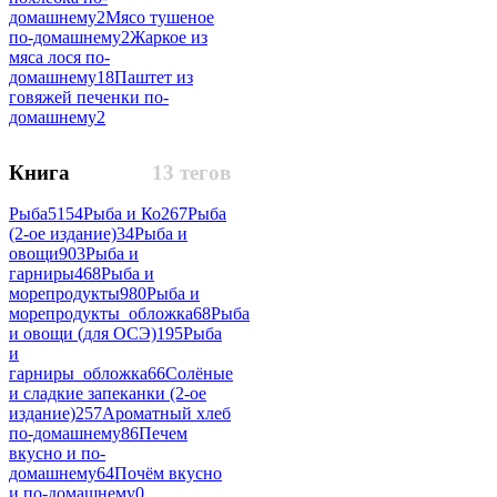
домашнему
2
Мясо тушеное
по-домашнему
2
Жаркое из
мяса лося по-
домашнему
18
Паштет из
говяжей печенки по-
домашнему
2
Книга
13 тегов
Рыба
5154
Рыба и Ко
267
Рыба
(2-ое издание)
34
Рыба и
овощи
903
Рыба и
гарниры
468
Рыба и
морепродукты
980
Рыба и
морепродукты_обложка
68
Рыба
и овощи (для ОСЭ)
195
Рыба
и
гарниры_обложка
66
Солёные
и сладкие запеканки (2-ое
издание)
257
Ароматный хлеб
по-домашнему
86
Печем
вкусно и по-
домашнему
64
Почём вкусно
и по-домашнему
0