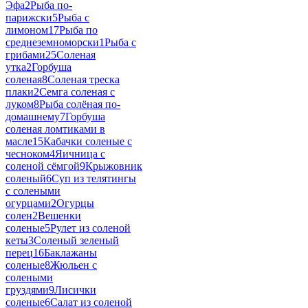
Эфа
2
Рыба по-
парижски
5
Рыба с
лимоном
17
Рыба по
среднеземноморски
1
Рыба с
грибами
25
Соленая
утка
2
Горбуша
соленая
8
Соленая треска
плаки
2
Семга соленая с
луком
8
Рыба солёная по-
домашнему
7
Горбуша
соленая ломтиками в
масле
15
Кабачки соленые с
чесноком
4
Яичница с
соленой сёмгой
9
Крыжовник
соленый
6
Суп из телятингы
с солеными
огурцами
2
Огурцы
солен
2
Вешенки
соленые
5
Рулет из соленой
кеты
3
Соленый зеленый
перец
16
Баклажаны
соленые
8
Жюльен с
солеными
груздями
9
Лисички
соленые
6
Салат из соленой