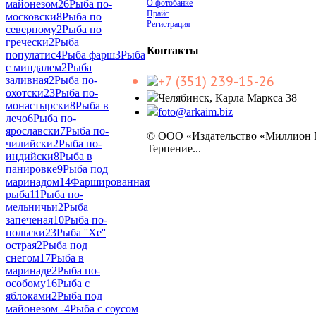
О фотобанке
майонезом
26
Рыба по-
Прайс
московски
8
Рыба по
Регистрация
северному
2
Рыба по
гречески
2
Рыба
Контакты
популатис
4
Рыба фарш
3
Рыба
с миндалем
2
Рыба
+7 (351) 239-15-26
заливная
2
Рыба по-
охотски
23
Рыба по-
Челябинск, Карла Маркса 38
монастырски
8
Рыба в
foto@arkaim.biz
лечо
6
Рыба по-
ярославски
7
Рыба по-
© ООО «Издательство «Миллион
чилийски
2
Рыба по-
Терпение...
индийски
8
Рыба в
панировке
9
Рыба под
маринадом
14
Фаршированная
рыба
11
Рыба по-
мельничьи
2
Рыба
запеченая
10
Рыба по-
польски
23
Рыба ''Хе''
острая
2
Рыба под
снегом
17
Рыба в
маринаде
2
Рыба по-
особому
16
Рыба с
яблоками
2
Рыба под
майонезом -
4
Рыба с соусом