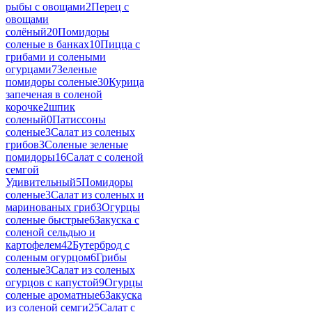
рыбы с овощами
2
Перец с
овощами
солёный
20
Помидоры
соленые в банках
10
Пицца с
грибами и солеными
огурцами
7
Зеленые
помидоры соленые
30
Курица
запеченая в соленой
корочке
2
шпик
соленый
0
Патиссоны
соленые
3
Салат из соленых
грибов
3
Соленые зеленые
помидоры
16
Салат с соленой
семгой
Удивительный
5
Помидоры
соленые
3
Салат из соленых и
маринованых гриб
3
Огурцы
соленые быстрые
6
Закуска с
соленой сельдью и
картофелем
42
Бутерброд с
соленым огурцом
6
Грибы
соленые
3
Салат из соленых
огурцов с капустой
9
Огурцы
соленые ароматные
6
Закуска
из соленой семги
25
Салат с