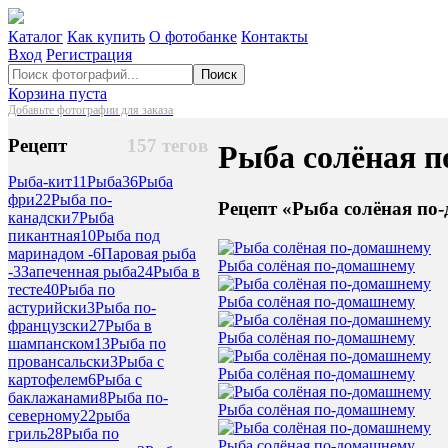
Каталог
Как купить
О фотобанке
Контакты
Вход
Регистрация
Поиск
Корзина пуста
Добавьте фотографии для заказа
Рецепт
157 тегов
Рыба солёная 
Рыба-кит
11
Рыба
36
Рыба
фри
22
Рыба по-
Рецепт «Рыба солёная по
канадски
7
Рыба
пикантная
10
Рыба под
маринадом -
6
Паровая рыба
Рыба солёная по-домашнему
-
3
Запеченная рыба
24
Рыба в
тесте
40
Рыба по
Рыба солёная по-домашнему
астурийски
3
Рыба по-
французски
27
Рыба в
Рыба солёная по-домашнему
шампанском
13
Рыба по
провансальски
3
Рыба с
Рыба солёная по-домашнему
картофелем
6
Рыба с
баклажанами
8
Рыба по-
Рыба солёная по-домашнему
северному
22
рыба
гриль
28
Рыба по
Рыба солёная по-домашнему