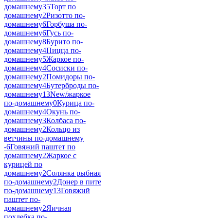
домашнему
35
Торт по
домашнему
2
Ризотто по-
домашнему
6
Горбуша по-
домашнему
6
Гусь по-
домашнему
8
Бурито по-
домашнему
4
Пицца по-
домашнему
5
Жаркое по-
домашнему
4
Сосиски по-
домашнему
2
Помидоры по-
домашнему
4
Бутерброды по-
домашнему
13
New/жаркое
по-домашнему
0
Курица по-
домашнему
4
Окунь по-
домашнему
3
Колбаса по-
домашнему
2
Кольцо из
ветчины по-домашнему
-
6
Говяжий паштет по
домашнему
2
Жаркое с
курицей по
домашнему
2
Солянка рыбная
по-домашнему
2
Донер в пите
по-домашнему
13
Говяжий
паштет по-
домашнему
2
Яичная
похлебка по-