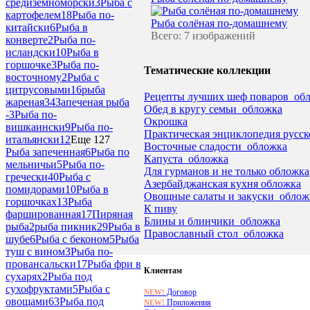
средиземноморски
3
Рыба с
картофелем
18
Рыба по-
Рыба солёная по-домашнему
китайски
6
Рыба в
Всего: 7 изображений
конверте
2
Рыба по-
исландски
10
Рыба в
горшочке
3
Рыба по-
Тематические коллекции
восточному
2
Рыба с
цитрусовыми
16
рыба
Рецепты лучших шеф поваров_об
жареная
34
Запеченая рыба
Обед в кругу семьи_обложка
-
3
Рыба по-
Окрошка
вишкаински
9
Рыба по-
Практическая энциклопедия русско
итальянски
12
Еще 127
Восточные сладости_обложка
Рыба запеченная
6
Рыба по
Капуста_обложка
мельничьи
5
Рыба по-
Для гурманов и не только обложка
гречески
40
Рыба с
Азербайджанская кухня обложка
помидорами
10
Рыба в
Овощные салаты и закуски_облож
горшочках
13
Рыба
К пиву
фаршированная
17
Пиряная
Блины и блинчики_обложка
рыба
2
рыба пикник
29
Рыба в
Православный стол_обложка
шубе
6
Рыба с беконом
5
Рыба
туш с вином
3
Рыба по-
провансальски
17
Рыба фри в
Клиентам
сухарях
2
Рыба под
сухофруктами
5
Рыба с
Договор
NEW!
овощами
63
Рыба под
Приложения
NEW!