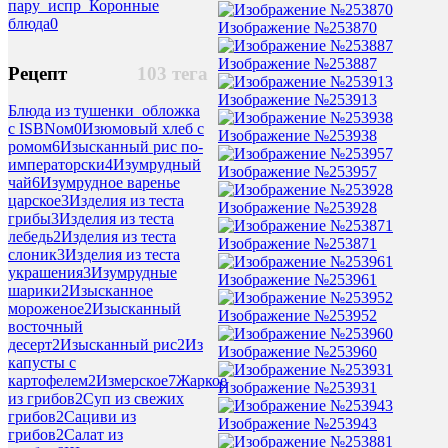
пару_испр_Коронные
блюда
0
Изображение №253870
Изображение №253887
Рецепт
103 тега
Изображение №253913
Блюда из тушенки_обложка
с ISBNом
0
Изюмовый хлеб с
Изображение №253938
ромом
6
Изысканный рис по-
императорски
4
Изумрудный
Изображение №253957
чай
6
Изумрудное варенье
царское
3
Изделия из теста
Изображение №253928
грибы
3
Изделия из теста
лебедь
2
Изделия из теста
Изображение №253871
слоник
3
Изделия из теста
украшения
3
Изумрудные
Изображение №253961
шарики
2
Изысканное
мороженое
2
Изысканный
Изображение №253952
восточный
десерт
2
Изысканный рис
2
Из
Изображение №253960
капусты с
картофелем
2
Измерское
7
Жаркое
Изображение №253931
из грибов
2
Суп из свежих
грибов
2
Сациви из
Изображение №253943
грибов
2
Салат из