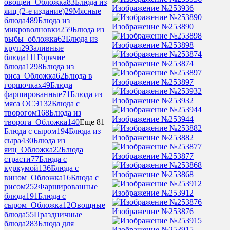
овощей_Обложка
83
Блюда из
Изображение №253936
яиц (2-е издание)
29
Мясные
блюда
489
Блюда из
Изображение №253890
микроволновки
259
Блюда из
рыбы_обложка
62
Блюда из
Изображение №253898
круп
29
Заливные
блюда
111
Горячие
Изображение №253874
блюда
1298
Блюда из
риса_Обложка
62
Блюда в
Изображение №253897
горшочках
49
Блюда
фаршированные
71
Блюда из
Изображение №253932
мяса ОСЭ
132
Блюда с
творогом
168
Блюда из
Изображение №253944
творога_Обложка
140
Еще 81
Блюда с сыром
194
Блюда из
Изображение №253882
сыра
430
Блюда из
яиц_Обложка
22
Блюда
Изображение №253877
страсти
77
Блюда с
куркумой
136
Блюда с
Изображение №253868
вином_Обложка
16
Блюда с
рисом
252
Фаршированные
Изображение №253912
блюда
191
Блюда с
сыром_Обложка
12
Овощные
Изображение №253876
блюда
55
Праздничные
блюда
283
Блюда для
Изображение №253915