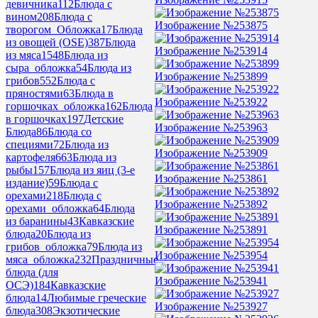
девичника
112
Блюда с
вином
208
Блюда с
Изображение №253875
творогом_Обложка
17
Блюда
из овощей (OSE)
387
Блюда
Изображение №253914
из мяса
1548
Блюда из
сыра_обложка
54
Блюда из
Изображение №253899
грибов
552
Блюда с
пряностями
63
Блюда в
Изображение №253922
горшочках_обложка
162
Блюда
в горшочках
197
Детские
Изображение №253963
Блюда
86
Блюда со
специями
72
Блюда из
Изображение №253909
картофеля
663
Блюда из
рыбы
157
Блюда из яиц (3-е
Изображение №253861
издание)
59
Блюда с
орехами
218
Блюда с
Изображение №253892
орехами_обложка
64
Блюда
из баранины
43
Кавказские
Изображение №253891
блюда
20
Блюда из
грибов_обложка
79
Блюда из
Изображение №253954
мяса_обложка
232
Праздничные
блюда (для
Изображение №253941
ОСЭ)
184
Кавказские
блюда
14
Любимые греческие
Изображение №253927
блюда
308
Экзотические