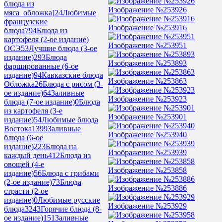
блюда из
Изображение №253926
мяса_обложка]
24
Любимые
французские
Изображение №253916
блюда
794
Блюда из
картофеля (2-ое издание)
Изображение №253951
ОСЭ
53
Лучшие блюда (3-ое
издание)
293
Блюда
Изображение №253893
фаршированные (6-ое
издание)
94
Кавказские блюда
Изображение №253863
Обложка
26
Блюда с рисом (3-
ое издание)
64
Заливные
Изображение №253923
блюда (7-ое издание)
0
Блюда
из картофеля (3-е
Изображение №253901
издание)
54
Любимые блюда
Востока
1399
Заливные
Изображение №253940
блюда (6-ое
издание)
223
Блюда на
Изображение №253939
каждый день
412
Блюда из
овощей (4-е
Изображение №253858
издание)
56
Блюда с грибами
(2-ое издание)
73
Блюда
Изображение №253886
страсти (2-ое
издание)
0
Любимые русские
Изображение №253929
блюда
3243
Горячие блюда (8-
ое издание)
151
Заливные