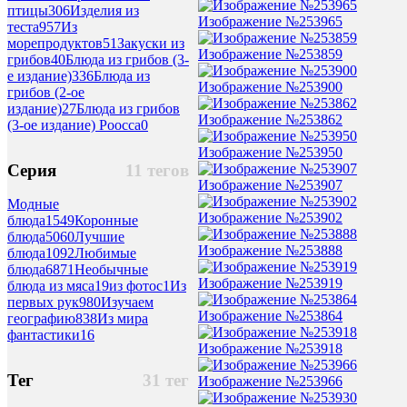
птицы
306
Изделия из
Изображение №253965
теста
957
Из
морепродуктов
51
Закуски из
Изображение №253859
грибов
40
Блюда из грибов (3-
е издание)
336
Блюда из
Изображение №253900
грибов (2-ое
издание)
27
Блюда из грибов
Изображение №253862
(3-ое издание) Роосса
0
Изображение №253950
Серия
11 тегов
Изображение №253907
Модные
Изображение №253902
блюда
1549
Коронные
блюда
5060
Лучшие
Изображение №253888
блюда
1092
Любимые
блюда
6871
Необычные
Изображение №253919
блюда из мяса
19
из фотос
1
Из
первых рук
980
Изучаем
Изображение №253864
географию
838
Из мира
фантастики
16
Изображение №253918
Тег
31 тег
Изображение №253966