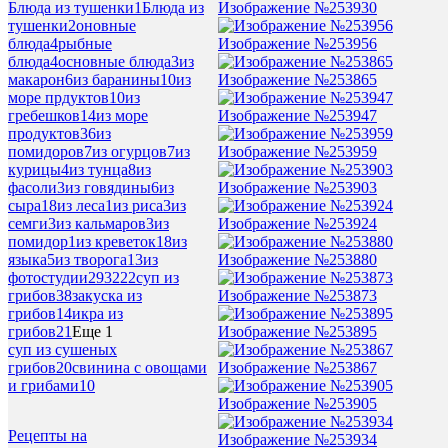
Изображение №253930
Блюда из тушенки
1
Блюда из
тушенки
2
оновные
Изображение №253956
блюда
4
рыбные
блюда
4
основные блюда
3
из
Изображение №253865
макарон
6
из баранины
10
из
море прдуктов
10
из
Изображение №253947
гребешков
14
из море
продуктов
36
из
Изображение №253959
помидоров
7
из огурцов
7
из
курицы
4
из тунца
8
из
Изображение №253903
фасоли
3
из говядины
6
из
сыра
18
из леса
1
из риса
3
из
Изображение №253924
семги
3
из кальмаров
3
из
помидор
1
из креветок
18
из
Изображение №253880
языка
5
из творога
13
из
фотостудии
293222
суп из
Изображение №253873
грибов
38
закуска из
грибов
14
икра из
Изображение №253895
грибов
21
Еще 1
суп из сушеных
Изображение №253867
грибов
20
свинина с овощами
и грибами
10
Изображение №253905
Рецепты на
Изображение №253934