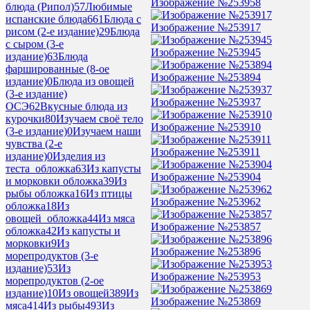
Изображение №253958
блюда (Рипол)
57
Любимые
испанские блюда
661
Блюда с
Изображение №253917
рисом (2-е издание)
29
Блюда
с сыром (3-е
Изображение №253945
издание)
63
Блюда
фаршированные (8-ое
Изображение №253894
издание)
0
Блюда из овощей
(3-е издание)
Изображение №253937
ОСЭ
62
Вкусные блюда из
курочки
80
Изучаем своё тело
Изображение №253910
(3-е издание)
0
Изучаем наши
чувства (2-е
Изображение №253911
издание)
0
Изделия из
теста_обложка
63
Из капусты
Изображение №253904
и морковки обложка
39
Из
рыбы обложка
16
Из птицы
Изображение №253962
обложка
18
Из
овощей_обложка
44
Из мяса
Изображение №253857
обложка
42
Из капусты и
морковки
9
Из
Изображение №253896
морепродуктов (3-е
издание)
53
Из
Изображение №253953
морепродуктов (2-ое
издание)
10
Из овощей
389
Из
Изображение №253869
мяса
414
Из рыбы
493
Из