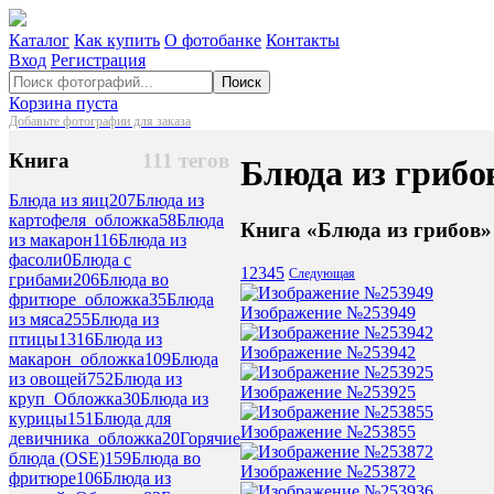
Каталог
Как купить
О фотобанке
Контакты
Вход
Регистрация
Поиск
Корзина пуста
Добавьте фотографии для заказа
Книга
111 тегов
Блюда из грибо
Блюда из яиц
207
Блюда из
картофеля_обложка
58
Блюда
Книга «Блюда из грибов»
из макарон
116
Блюда из
фасоли
0
Блюда с
1
2
3
4
5
Следующая
грибами
206
Блюда во
фритюре_обложка
35
Блюда
Изображение №253949
из мяса
255
Блюда из
птицы
1316
Блюда из
Изображение №253942
макарон_обложка
109
Блюда
из овощей
752
Блюда из
Изображение №253925
круп_Обложка
30
Блюда из
курицы
151
Блюда для
Изображение №253855
девичника_обложка
20
Горячие
блюда (OSE)
159
Блюда во
Изображение №253872
фритюре
106
Блюда из