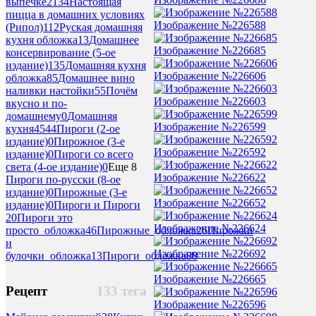
выпечке
2134
Настоящая
пицца в домашних условиях
Изображение №226588
(Рипол)
112
Руская домашняя
кухня обложка
13
Домашнее
Изображение №226685
консервирование (5-ое
издание)
135
Домашняя кухня
Изображение №226606
обложка
85
Домашнее вино
наливки настойки
55
Почём
Изображение №226603
вкусно и по-
домашнему
0
Домашняя
Изображение №226599
кухня
4544
Пироги (2-ое
издание)
0
Пирожное (3-е
Изображение №226592
издание)
0
Пироги со всего
света (4-ое издание)
0
Еще 8
Изображение №226622
Пироги по-русски (8-ое
издание)
0
Пирожные (3-е
Изображение №226652
издание)
0
Пироги и Пироги
2
0
Пироги это
Изображение №226624
просто_обложка
46
Пирожные_обложка
26
Пирожки
и
Изображение №226692
булочки_обложка
13
Пироги_обложка
88
Изображение №226665
Рецепт
133 тега
Изображение №226596