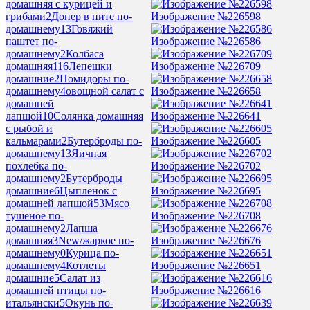
домашняя с курицей и
Изображение №226598
грибами
2
Донер в пите по-
домашнему
13
Говяжий
Изображение №226586
паштет по-
домашнему
2
Колбаса
Изображение №226709
домашняя
116
Лепешки
домашние
2
Помидоры по-
Изображение №226658
домашнему
4
овощной салат с
домашней
Изображение №226641
лапшой
10
Солянка домашняя
с рыбой и
Изображение №226605
кальмарами
2
Бутерброды по-
домашнему
13
Яичная
Изображение №226702
похлебка по-
домашнему
2
Бутерброды
Изображение №226695
домашние
6
Цыпленок с
домашней лапшой
53
Мясо
Изображение №226708
тушеное по-
домашнему
2
Лапша
Изображение №226676
домашняя
3
New/жаркое по-
домашнему
0
Курица по-
Изображение №226651
домашнему
4
Котлеты
домашние
5
Салат из
Изображение №226616
домашней птицы по-
итальянски
5
Окунь по-