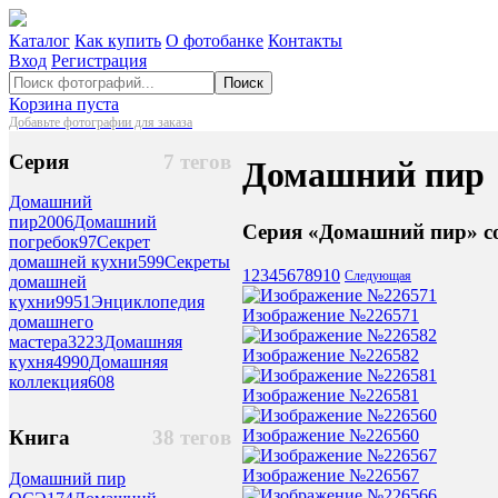
Каталог
Как купить
О фотобанке
Контакты
Вход
Регистрация
Поиск
Корзина пуста
Добавьте фотографии для заказа
Серия
7 тегов
Домашний пир
Домашний
пир
2006
Домашний
Серия «Домашний пир» с
погребок
97
Секрет
домашней кухни
599
Секреты
1
2
3
4
5
6
7
8
9
10
Следующая
домашней
кухни
9951
Энциклопедия
Изображение №226571
домашнего
мастера
3223
Домашняя
Изображение №226582
кухня
4990
Домашняя
коллекция
608
Изображение №226581
Изображение №226560
Книга
38 тегов
Изображение №226567
Домашний пир