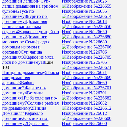
Изображение №226625
домашней лапшой
4
Суп-
лапша домашняя на грибном
Изображение №226655
бульоне
2
Гусь по-
домашнему
8
Бурито по-
Изображение №226614
домашнему
4
Домашняя
лапша с ванильным
Изображение №226650
соусом
4
Жаркое с курицей по
домашнему
2
Домашнее
Изображение №226680
мороженое Семифредо с
ромовым изюмом и
Изображение №226706
орехами
0
Суп лапша
домашняя
3
Жаркое из мяса
Изображение №226705
лося по-домашнему
18
Еще
103
Изображение №226671
Пицца по-домашнему
5
Гюрза
или домашняя
Изображение №226669
аджика
23
Вафли
домашние
2
Жаркое по-
Изображение №226701
домашнему
4
Ветчина
домашняя
1
Рыба солёная по-
Изображение №226682
домашнему
7
Солянка рыбная
по-домашнему
2
Пицца
Изображение №226612
Домашняя
4
Рафаэлло
домашние
2
Сосиски по-
Изображение №226600
домашнему
2
Суп-лапша