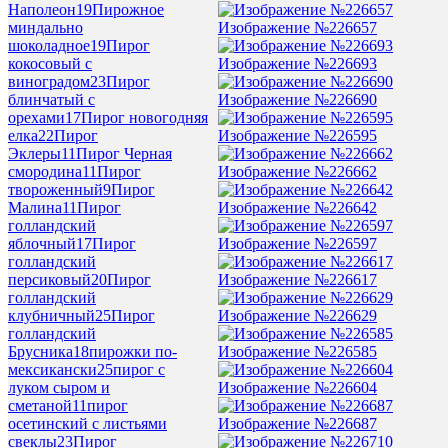
Наполеон
19
Пирожное
Изображение №226657
миндально
шоколадное
19
Пирог
Изображение №226693
кокосовый с
виноградом
23
Пирог
Изображение №226690
блинчатый с
орехами
17
Пирог новогодняя
Изображение №226595
елка
22
Пирог
Эклеры
11
Пирог Черная
Изображение №226662
смородина
11
Пирог
твороженный
9
Пирог
Изображение №226642
Малина
11
Пирог
голландский
Изображение №226597
яблочный
17
Пирог
голландский
Изображение №226617
персиковый
20
Пирог
голландский
Изображение №226629
клубничный
25
Пирог
голландский
Изображение №226585
Брусника
18
пирожки по-
мексикански
25
пирог с
Изображение №226604
луком сыром и
сметаной
11
пирог
Изображение №226687
осетинский с листьями
свеклы
23
Пирог