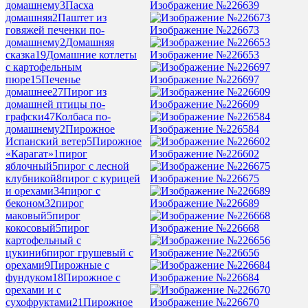
Изображение №226639
домашнему
3
Пасха
домашняя
2
Паштет из
Изображение №226673
говяжей печенки по-
домашнему
2
Домашняя
Изображение №226653
сказка
19
Домашние котлеты
с картофельным
Изображение №226697
пюре
15
Печенье
домашнее
27
Пирог из
Изображение №226609
домашней птицы по-
графски
47
Колбаса по-
Изображение №226584
домашнему
2
Пирожное
Испанский ветер
5
Пирожное
Изображение №226602
«Карагат»
1
пирог
яблочный
5
пирог с лесной
Изображение №226675
клубникой
8
пирог с курицей
и орехами
34
пирог с
Изображение №226689
беконом
32
пирог
маковый
5
пирог
Изображение №226668
кокосовый
5
пирог
картофельный с
Изображение №226656
цукини
6
пирог грушевый с
орехами
9
Пирожные с
Изображение №226684
фундуком
18
Пирожное с
орехами и с
Изображение №226670
сухофруктами
21
Пирожное