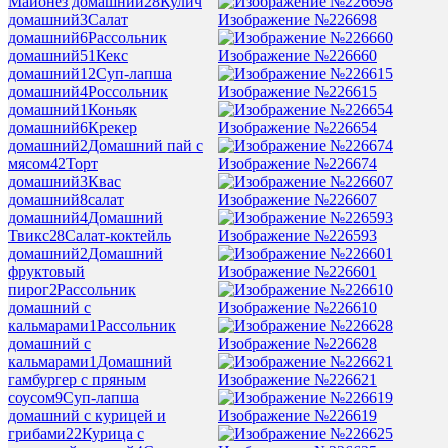
Майонез домашний
28
Кулич
Изображение №226698
домашний
3
Салат
домашний
6
Рассольник
Изображение №226660
домашний
51
Кекс
домашний
12
Суп-лапша
Изображение №226615
домашний
4
Россольник
домашний
1
Коньяк
Изображение №226654
домашний
6
Крекер
домашний
2
Домашний пай с
Изображение №226674
мясом
42
Торт
домашний
3
Квас
Изображение №226607
домашний
8
салат
домашний
4
Домашний
Изображение №226593
Твикс
28
Салат-коктейль
домашний
2
Домашний
Изображение №226601
фруктовый
пирог
2
Рассольник
Изображение №226610
домашний с
кальмарами
1
Рассольник
Изображение №226628
домашний с
кальмарами
1
Домашний
Изображение №226621
гамбургер с пряным
соусом
9
Суп-лапша
Изображение №226619
домашний с курицей и
грибами
22
Курица с