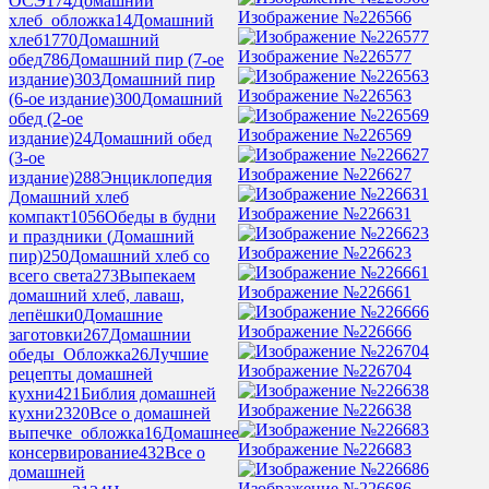
ОСЭ
174
Домашний
Изображение №226566
хлеб_обложка
14
Домашний
хлеб
1770
Домашний
Изображение №226577
обед
786
Домашний пир (7-ое
издание)
303
Домашний пир
Изображение №226563
(6-ое издание)
300
Домашний
обед (2-ое
Изображение №226569
издание)
24
Домашний обед
(3-ое
Изображение №226627
издание)
288
Энциклопедия
Домашний хлеб
Изображение №226631
компакт
1056
Обеды в будни
и праздники (Домашний
Изображение №226623
пир)
250
Домашний хлеб со
всего света
273
Выпекаем
Изображение №226661
домашний хлеб, лаваш,
лепёшки
0
Домашние
Изображение №226666
заготовки
267
Домашнии
обеды_Обложка
26
Лучшие
Изображение №226704
рецепты домашней
кухни
421
Библия домашней
Изображение №226638
кухни
2320
Все о домашней
выпечке_обложка
16
Домашнее
Изображение №226683
консервирование
432
Все о
домашней
Изображение №226686