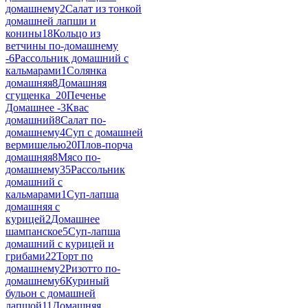
домашнему
2
Салат из тонкой
домашней лапши и
конины
18
Кольцо из
ветчины по-домашнему
-
6
Рассольник домашний с
кальмарами
1
Солянка
домашняя
8
Домашняя
сгущенка_2
0
Печенье
Домашнее -
3
Квас
домашний
8
Салат по-
домашнему
4
Суп с домашней
вермишелью
20
Плов-порча
домашняя
8
Мясо по-
домашнему
35
Рассольник
домашний с
кальмарами
1
Суп-лапша
домашняя с
курицей
2
Домашнее
шампанское
5
Суп-лапша
домашний с курицей и
грибами
22
Торт по
домашнему
2
Ризотто по-
домашнему
6
Куриный
бульон с домашней
лапшой
11
Домашняя