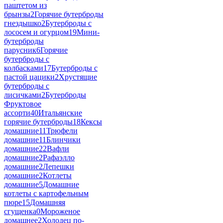
паштетом из
брынзы
2
Горячие бутерброды
гнездышко
2
Бутерброды с
лососем и огурцом
19
Мини-
бутерброды
парусник
6
Горячие
бутерброды с
колбасками
17
Бутерброды с
пастой цацики
2
Хрустящие
бутерброды с
лисичками
2
Бутерброды
Фруктовое
ассорти
40
Итальянские
горячие бутерброды
18
Кексы
домашние
11
Трюфели
домашние
11
Блинчики
домашние
22
Вафли
домашние
2
Рафаэлло
домашние
2
Лепешки
домашние
2
Котлеты
домашние
5
Домашние
котлеты с картофельным
пюре
15
Домашняя
сгущенка
0
Мороженое
домашнее
2
Холодец по-