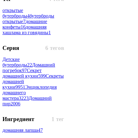
открытые
бутерброды
4
бутерброды
открытые
7
домашние
конфеты
16
домашняя
хашлама из говядины
1
Серия
6 тегов
Детские
бутерброды
22
Домашний
погребок
97
Секрет
домашней кухни
599
Секреты
домашней
кухни
9951
Энциклопедия
домашнего
мастера
3223
Домашний
пир
2006
Ингредиент
1 тег
домашняя лапша
47