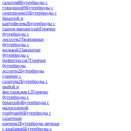
салатом
8
Бутерброды с
говядиной
9
Бутерброды с
сюрпризом
10
Бутерброды с
брынзой и
картофелем
2
Бутерброды с
сыром мацарелла
6
Горячие
бутерброды с
лососем
2
Творожные
бутерброды с
килькой
2
Закрытые
бутерброды с
бифштексом
7
Горячие
бутерброды
ассорти
2
Бутерброды
горячие с
салатом
2
Бутерброды с
рыбой и
фисташками
12
Горячие
бутерброды с
брынзой
4
Бутерброды с
малосоленой
горбушей
6
Бутерброды с
салатным
кремом
2
Бутерброды яичные
с крабами
6
Бутерброды с