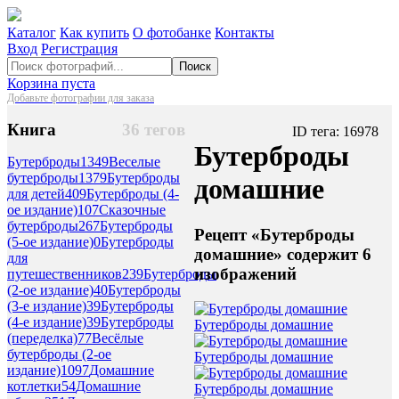
Каталог
Как купить
О фотобанке
Контакты
Вход
Регистрация
Поиск
Корзина пуста
Добавьте фотографии для заказа
Книга
36 тегов
ID тега: 16978
Бутерброды
Бутерброды
1349
Веселые
бутерброды
1379
Бутерброды
домашние
для детей
409
Бутерброды (4-
ое издание)
107
Сказочные
бутерброды
267
Бутерброды
Рецепт «Бутерброды
(5-ое издание)
0
Бутерброды
домашние» содержит 6
для
изображений
путешественников
239
Бутерброды
(2-ое издание)
40
Бутерброды
(3-е издание)
39
Бутерброды
(4-е издание)
39
Бутерброды
Бутерброды домашние
(переделка)
77
Весёлые
бутерброды (2-ое
Бутерброды домашние
издание)
1097
Домашние
котлетки
54
Домашние
Бутерброды домашние