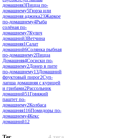
домашняя
3
Пицца по-
домашнему
5
Гюрза или
домашняя аджика
23
Жаркое
по-домашнему
4
Рыба
солёная по-
домашнему
7
Кулич
домашний
3
Ветчина
домашняя
1
Салат
домашний
6
Солянка рыбная
по-домашнему
2
Пицца
Домашняя
4
Сосиски по-
домашнему
2
Донер в пите
по-домашнему
13
Домашний
фруктовый пирог
2
Суп-
лапша домашняя с курицей
и грибами
2
Рассольник
домашний
51
Говяжий
паштет по-
домашнему
2
Колбаса
домашняя
116
Помидоры по-
домашнему
4
Кекс
домашний
12
Тег
4 тега