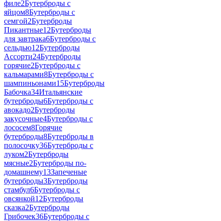
филе
2
Бутерброды с
яйцом
8
Бутерброды с
семгой
2
Бутерброды
Пикантные
12
Бутерброды
для завтрака
6
Бутерброды с
сельдью
12
Бутерброды
Ассорти
24
Бутерброды
горячие
2
Бутерброды с
кальмарами
8
Бутерброды с
шампиньонами
15
Бутерброды
Бабочка
34
Итальянские
бутерброды
6
Бутерброды с
авокадо
2
Бутерброды
закусочные
4
Бутерброды с
лососем
8
Горячие
бутерброды
8
Бутерброды в
полосочку
36
Бутерброды с
луком
2
Бутерброды
мясные
2
Бутерброды по-
домашнему
13
Запеченые
бутерброды
3
Бутерброды
стамбул
6
Бутерброды с
овсянкой
12
Бутерброды
сказка
2
Бутерброды
Грибочек
36
Бутерброды с