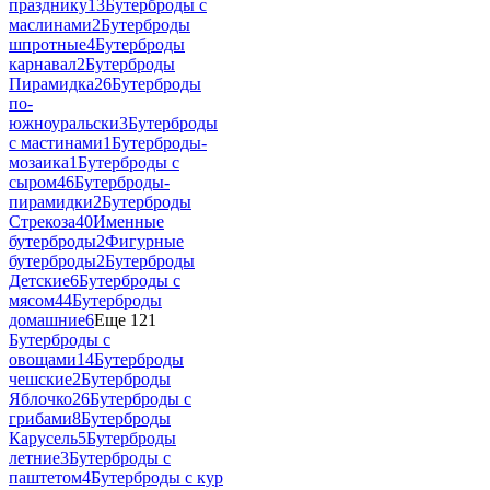
празднику
13
Бутерброды с
маслинами
2
Бутерброды
шпротные
4
Бутерброды
карнавал
2
Бутерброды
Пирамидка
26
Бутерброды
по-
южноуральски
3
Бутерброды
с мастинами
1
Бутерброды-
мозаика
1
Бутерброды с
сыром
46
Бутерброды-
пирамидки
2
Бутерброды
Стрекоза
40
Именные
бутерброды
2
Фигурные
бутерброды
2
Бутерброды
Детские
6
Бутерброды с
мясом
44
Бутерброды
домашние
6
Еще 121
Бутерброды с
овощами
14
Бутерброды
чешские
2
Бутерброды
Яблочко
26
Бутерброды с
грибами
8
Бутерброды
Карусель
5
Бутерброды
летние
3
Бутерброды с
паштетом
4
Бутерброды с кур