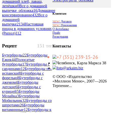
Электрогриль_обложка
домашний хлеб, лаваш,
лепёшки
0
Все о домашней
выпечке_обложка
16
Домашнее
Клиентам
консервирование
432
Все о
домашней
Договор
NEW!
выпечке
2134
Настоящая
Приложения
NEW!
пицца в домашних условиях
О фотобанке
Прайс
(Рипол)
112
Регистрация
Рецепт
151 тег
Контакты
Бутерброды
22
Бутерброды
+7 (351) 239-15-26
Ежик
44
Полосатые
Челябинск, Карла Маркса 38
бутерброды
17
Бутерброды с
foto@arkaim.biz
сардинами
12
Бутерброды по-
испански
8
Бутерброды с
© ООО «Издательство
форелью
8
Бутерброды с
«Миллион Меню», 2007—2026
джемом
4
Бутерброды
Терпение...
датские
6
Бутерброды с
курицей
5
Бутерброды
Мозайка
3
Бутерброды
Мобильник
32
Бутерброды со
шпротами
26
Бутерброды
витаминные
12
Бутерброды к