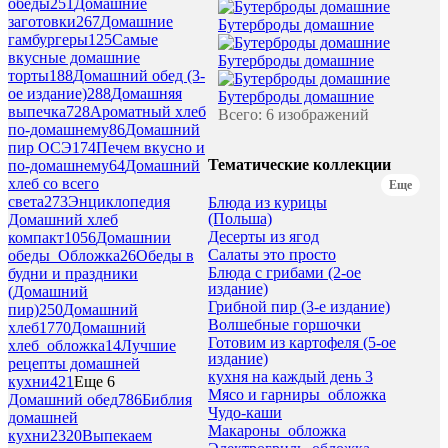
обеды
251
Домашние
заготовки
267
Домашние
Бутерброды домашние
гамбургеры
125
Самые
вкусные домашние
Бутерброды домашние
торты
188
Домашний обед (3-
ое издание)
288
Домашняя
Бутерброды домашние
выпечка
728
Ароматный хлеб
Всего: 6 изображений
по-домашнему
86
Домашний
пир ОСЭ
174
Печем вкусно и
Тематические коллекции
по-домашнему
64
Домашний
хлеб со всего
Еще
света
273
Энциклопедия
Блюда из курицы
(Польша)
Домашний хлеб
Десерты из ягод
компакт
1056
Домашнии
Салаты это просто
обеды_Обложка
26
Обеды в
Блюда с грибами (2-ое
будни и праздники
издание)
(Домашний
Грибной пир (3-е издание)
пир)
250
Домашний
Волшебные горшочки
хлеб
1770
Домашний
Готовим из картофеля (5-ое
хлеб_обложка
14
Лучшие
издание)
рецепты домашней
кухня на каждый день 3
кухни
421
Еще 6
Мясо и гарниры_обложка
Домашний обед
786
Библия
Чудо-каши
домашней
Макароны_обложка
кухни
2320
Выпекаем