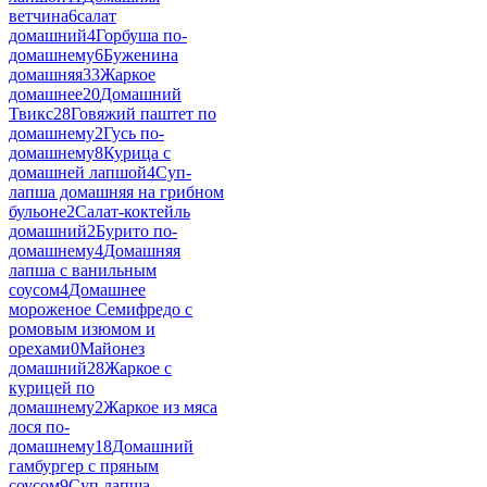
ветчина
6
салат
домашний
4
Горбуша по-
домашнему
6
Буженина
домашняя
33
Жаркое
домашнее
20
Домашний
Твикс
28
Говяжий паштет по
домашнему
2
Гусь по-
домашнему
8
Курица с
домашней лапшой
4
Суп-
лапша домашняя на грибном
бульоне
2
Салат-коктейль
домашний
2
Бурито по-
домашнему
4
Домашняя
лапша с ванильным
соусом
4
Домашнее
мороженое Семифредо с
ромовым изюмом и
орехами
0
Майонез
домашний
28
Жаркое с
курицей по
домашнему
2
Жаркое из мяса
лося по-
домашнему
18
Домашний
гамбургер с пряным
соусом
9
Суп лапша