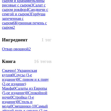
сыром и крабами
9
Блины
рисовые с сыром
3
Салат с
сыром рокфор
4
Сандвичи с
семгой и сыром
3
Горбуша
запеченная с
сыром
6
Куринная печень с
сыром
2
Ингредиент
1 тег
Отвар овощной
2
Книга
16 тегов
Смачно! Украинская
кухня
0
Соусы (3-е
издание)
0
С пивом и к пиву
(2-ое издание)
Макфа
0
Салаты из Европы
(5-ое издание)
0
Спокойной
ночи
0
Стройка (3-е
издание)
0
Стиль и
мода
0
Смешинки-1
0
Самый
лёгкий путь к сердцу (2-ое