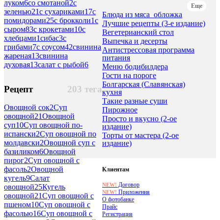
луком
6
со смотаной
2
с
Еще
зеленью
21
с сухариками
17
с
Блюда из мяса_обложка
помидорами
25
с брокколи
1
с
Лучшие рецепты (3-е издание)
сыром
83
с крокетами
10
с
Вегетерианский стол
хлебцами
1
сибас
3
с
Выпечка и десерты
грибами
7
с соусом
42
свинина
Антистрессовая программа
жареная
13
свинина
питания
духовая
13
салат с рыбой
6
Меню бодибилдера
Гости на пороге
Болгарская (Славянская)
Рецепт
203 тега
кухня
Такие разные суши
Овощной сок
2
Суп
Пирожное
овощной
21
Овощной
Просто и вкусно (2-ое
суп
10
Суп овощной по-
издание)
испански
2
Суп овощной по
Торты от мастера (2-ое
молдавски
2
Овощной суп с
издание)
базиликом
6
Овощной
пирог
2
Суп овощной с
фасоль
2
Овощной
Клиентам
кугель
9
Салат
Договор
NEW!
овощной
25
Кугель
Приложения
NEW!
овощной
21
Суп овощной с
О фотобанке
пшеном
10
Суп овощной с
Прайс
фасолью
16
Суп овощной с
Регистрация