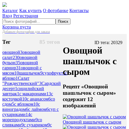
Каталог
Как купить
О фотобанке
Контакты
Вход
Регистрация
Поиск
Корзина пуста
Добавьте фотографии для заказа
Тег
85 тегов
ID тега: 20329
Овощной
овощной
3
овощной
салат
230
овощной
шашлычок с
бульон
35
овощной
гарнир
31
овощной с
сыром
мясом
10
шашлычок
9
сухофрукты:
яблоко
1
Салат
"Рождественский"
3
Сардский
Рецепт «Овощной
десерт
1
сицилийский
шашлычок с сыром»
завтрак
1
с макаронами
13
с
содержит 12
косточкой
10
с ананасом
6
со
сдом
5
с яблоком
10
с
изображений
виноградом
6
с лаймом
6
суп с
сухариками
14
с
морепродуктами
9
со
Овощной шашлычок с сыром
сливками
9
с сухариком
9
с