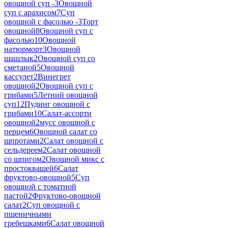
овощной суп -
3
Овощной
суп с арахисом
7
Суп
овощной с фасолью -
3
Торт
овощной
8
Овощной суп с
фасолью
10
Овощной
натюрморт
3
Овощной
шашлык
2
Овощной суп со
сметаной
5
Овощной
кассулет
2
Винегрет
овощной
2
Овощной суп с
грибами
5
Летний овощной
суп
12
Пудинг овощной с
грибами
10
Салат-ассорти
овощной
2
мусс овощной с
перцем
6
Овощной салат со
шпротами
2
Салат овощной с
сельдереем
2
Салат овощной
со шпигом
2
Овощной микс с
простоквашей
6
Салат
фруктово-овощной
5
Суп
овощной с томатной
пастой
2
Фруктово-овощной
салат
2
Суп овощной с
пшеничными
гребешками
6
Салат овощной