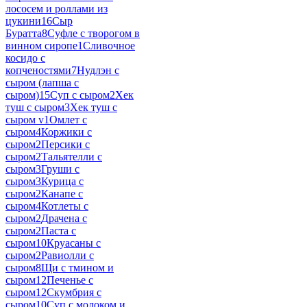
лососем и роллами из
цукини
16
Сыр
Буратта
8
Суфле с творогом в
винном сиропе
1
Сливочное
косидо с
копченостями
7
Нудлэн с
сыром (лапша с
сыром)
15
Суп с сыром
2
Хек
туш с сыром
3
Хек туш с
сыром v
1
Омлет с
сыром
4
Коржики с
сыром
2
Персики с
сыром
2
Тальятелли с
сыром
3
Груши с
сыром
3
Курица с
сыром
2
Канапе с
сыром
4
Котлеты с
сыром
2
Драчена с
сыром
2
Паста с
сыром
10
Круасаны с
сыром
2
Равиолли с
сыром
8
Щи с тмином и
сыром
12
Печенье с
сыром
12
Скумбрия с
сыром
10
Суп с молоком и