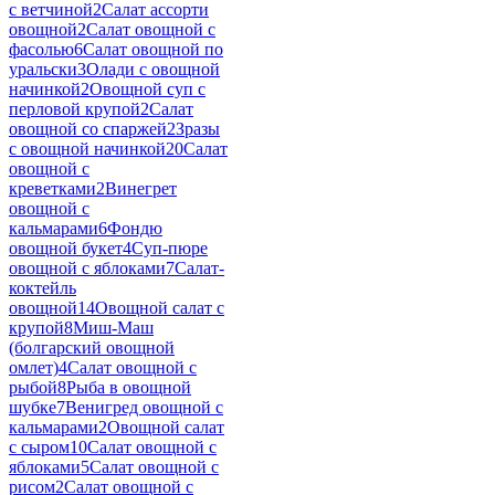
с ветчиной
2
Салат ассорти
овощной
2
Салат овощной с
фасолью
6
Салат овощной по
уральски
3
Олади с овощной
начинкой
2
Овощной суп с
перловой крупой
2
Салат
овощной со спаржей
2
Зразы
с овощной начинкой
20
Салат
овощной с
креветками
2
Винегрет
овощной с
кальмарами
6
Фондю
овощной букет
4
Суп-пюре
овощной с яблоками
7
Салат-
коктейль
овощной
14
Овощной салат с
крупой
8
Миш-Маш
(болгарский овощной
омлет)
4
Салат овощной с
рыбой
8
Рыба в овощной
шубке
7
Венигред овощной с
кальмарами
2
Овощной салат
с сыром
10
Салат овощной с
яблоками
5
Салат овощной с
рисом
2
Салат овощной с