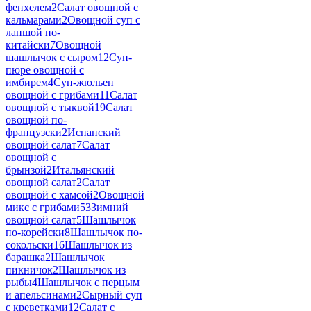
фенхелем
2
Салат овощной с
кальмарами
2
Овощной суп с
лапшой по-
китайски
7
Овощной
шашлычок с сыром
12
Суп-
пюре овощной с
имбирем
4
Суп-жюльен
овощной с грибами
11
Салат
овощной с тыквой
19
Салат
овощной по-
французски
2
Испанский
овощной салат
7
Салат
овощной с
брынзой
2
Итальянский
овощной салат
2
Салат
овощной с хамсой
2
Овощной
микс с грибами
53
Зимний
овощной салат
5
Шашлычок
по-корейски
8
Шашлычок по-
сокольски
16
Шашлычок из
барашка
2
Шашлычок
пикничок
2
Шашлычок из
рыбы
4
Шашлычок с перцым
и апельсинами
2
Сырный суп
с креветками
12
Салат с