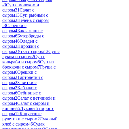
-
3
Суп с молоком и
сыром
31
Салат с
сыром
13
Суп рыбный с
сыром
2
Печень с сыром
-
3
Слоенки с
сыром
4
Баклажаны с
сыром
6
Бутерброды с
сыром
46
Оладьи с
сыром
2
Пирожки с
сыром
2
Утка с сыром
13
Суп с
луком и сыром
2
Суп с
кольраби и сыром
5
Суп из
брокколи с сыром
7
Груша с
сыром
6
Орешки с
сыром
2
Тартолетки с
сыром
2
Завитки с
сыром
2
Кабачки с
сыром
6
Отбивные с
сыром
2
Салат с ветчиной и
сыром
4
Салат с сыром и
вишней
5
Луковый пирог с
сыром
12
Капустные
рулетики с сыром
2
Луковый
хлеб с сыром
46
Судак