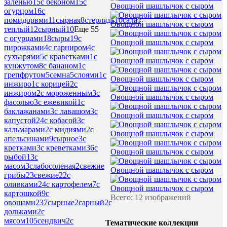
заленью
15
с беконом
15
с
Овощной шашлычок с сыром
огурцом
16
с
помидорвми
11
сырная
8
стерлядь
10
салат
Овощной шашлычок с сыром
теплый
12
сырный
10
Еще 55
с огурцами
18
сыры
19
с
Овощной шашлычок с сыром
пирожками
4
с гарниром
4
с
сухъарями
5
с краветками
1
с
Овощной шашлычок с сыром
кунжутом
8
с бананом
1
с
грепфрутом
5
семна
5
слоями
1
с
Овощной шашлычок с сыром
инжиро
1
с корицей
2
с
инжиром
2
с мороженным
3
с
Овощной шашлычок с сыром
фасолью
3
с ежевикой
1
с
баклажанами
3
с лавашом
3
с
Овощной шашлычок с сыром
капустой
24
с кобасой
3
с
кальмарами
2
с мидиями
2
с
Овощной шашлычок с сыром
апельсинами
9
сырное
3
с
кретками
3
с креветками
36
с
Овощной шашлычок с сыром
рыбой
13
с
масом
3
слабосоленая
2
свежие
Овощной шашлычок с сыром
грибы
23
свежие
22
с
оливками
24
с картофелем
7
с
Овощной шашлычок с сыром
картошкой
9
с
Всего: 12 изображений
овощами
237
сырные
2
сарный
2
с
дольками
2
с
мясом
105
сендвич
2
с
Тематические коллекции