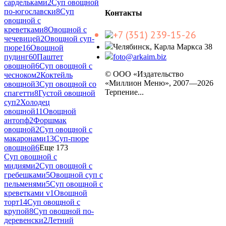
сардельками
2
Суп овощной
по-югославски
8
Суп
Контакты
овощной с
креветками
8
Овощной с
+7 (351) 239-15-26
чечевицей
2
Овощной суп-
Челябинск, Карла Маркса 38
пюре
16
Овощной
пудинг
60
Паштет
foto@arkaim.biz
овощной
6
Суп овощной с
© ООО «Издательство
чесноком
2
Коктейль
«Миллион Меню», 2007—2026
овощной
3
Суп овощной со
Терпение...
спагетти
8
Густой овощной
суп
2
Холодец
овощной
11
Овощной
антопф
2
Форшмак
овощной
2
Суп овощной с
макаронами
13
Суп-пюре
овощной
6
Еще 173
Суп овощной с
мидиями
2
Суп овощной с
гребешками
5
Овощной суп с
пельменями
5
Суп овощной с
креветками v
1
Овощной
торт
14
Суп овощной с
крупой
8
Суп овощной по-
деревенски
2
Летний