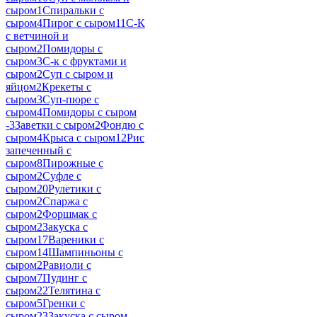
сыром
1
Спиральки с
сыром
4
Пирог с сыром
11
С-К
с ветчиной и
сыром
2
Помидоры с
сыром
3
С-к с фруктами и
сыром
2
Суп с сыром и
яйцом
2
Крекеты с
сыром
3
Суп-пюре с
сыром
4
Помидоры с сыром
-
3
Заветки с сыром
2
Фондю с
сыром
4
Крыса с сыром
12
Рис
запеченный с
сыром
8
Пирожные с
сыром
2
Суфле с
сыром
20
Рулетики с
сыром
2
Спаржа с
сыром
2
Форшмак с
сыром
2
Закуска с
сыром
17
Вареники с
сыром
14
Шампиньоны с
сыром
2
Равиоли с
сыром
7
Пудинг с
сыром
22
Телятина с
сыром
5
Гренки с
сыром
23
Закуска с сыром