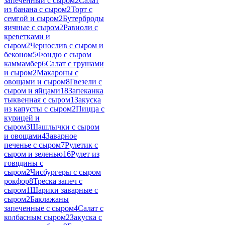
запеченный с сыром
2
Салат
из банана с сыром
2
Торт с
семгой и сыром
2
Бутерброды
яичные с сыром
2
Равиоли с
креветками и
сыром
2
Чернослив с сыром и
беконом
5
Фондю с сыром
каммамбер
6
Салат с грушами
и сыром
2
Макароны с
овощами и сыром
8
Гвезели с
сыром и яйцами
18
Запеканка
тыквенная с сыром
1
Закуска
из капусты с сыром
2
Пицца с
курицей и
сыром
3
Шашлычки с сыром
и овощами
4
Заварное
печенье с сыром
7
Рулетик с
сыром и зеленью
16
Рулет из
говядины с
сыром
2
Чисбургеры с сыром
рокфор
8
Треска запеч с
сыром
1
Шарики заварные с
сыром
2
Баклажаны
запеченные с сыром
4
Салат с
колбасным сыром
2
Закуска с