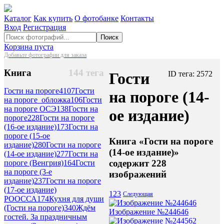
Каталог
Как купить
О фотобанке
Контакты
Вход
Регистрация
Поиск
Корзина пуста
Добавьте фотографии для заказа
Книга
144 тега
Гости
ID тега: 2572
Гости на пороге
4107
Гости
на пороге (14-
на пороге_обложка
106
Гости
на пороге ОСЭ
138
Гости на
ое издание)
пороге
228
Гости на пороге
(16-ое издание)
173
Гости на
пороге (15-ое
Книга «Гости на пороге
издание)
280
Гости на пороге
(14-ое издание)»
(14-ое издание)
277
Гости на
содержит 228
пороге (Венгрия)
164
Гости
на пороге (3-е
изображений
издание)
237
Гости на пороге
(17-ое издание)
1
2
3
Следующая
РООССА
174
Кухня для души
(Гости на пороге)
340
Ждём
Изображение №244646
гостей. За праздничным