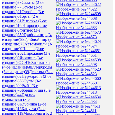
издание)
78
Салаты (2-ое
издание)
77
Соусы (2-ое
Изображение №244622
издание)
21
Стройка (3-е
издание)
0
Торты (2-е
Изображение №244608
издание)
31
Выпечка (2-ое
издание)
169
Пироги (2-ое
Изображение №244683
издание)
0
Фитнес (3-е
издание)
350
Грибной пир (3-
Изображение №244673
е издание)
88
Грибной пир (3-
е издание)
73
Автомобили (3-
Изображение №244624
е издание)
0
Пловы (2-ое
издание)
262
Пирожные (3-е
Изображение №244651
издание)
0
Яичница (3-е
издание) ОСЭ
16
Запеканки
Изображение №244598
(4-ое издание)
68
Бутерброды
(3-е издание)
39
Десетры (2-ое
Изображение №244623
издание)
62
Пурмарили (2-ое
издание)
358
Супы (3-е
Изображение №244660
издание)
99
Рыба (3-е
издание)
76
Борщи и щи (3-е
Изображение №244613
издание)
44
Еда по-
итальянски (3-е
Изображение №244634
издание)
0
Клубника (2-ое
издание)
13
Капуста (2-ое
Изображение №244611
издание)
119
Макароны и К 2-