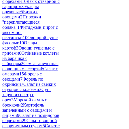
с орехами
16
Язык отварной с
гарниром
3
Эклеры
ореховые
5
Битки с
овощами
2
Пирожки
''переплетающиеся
облака''
1
Фитдджын-пирог с
мясом по-
осетински
10
Овощной суп с
фасолью
10
Оладьи
картоф
3
Овощи тушеные с
грибами
6
Отбивные котлеты
из барашка с
чабрецом
2
Семга запеченная
с овощным ассорти
6
Салат с
омарами
15
Форель с
овощами
7
Форель по
охридски
7
Салат из свежих
огурцов с крабами
3
Суп-
харчо из осетр с
орех
3
Морской окунь с
брокколи
2
Картофель
запеченный с овощами и
яйцами
9
Салат из помидоров
с орехами
29
Салат овощной
с горчичным соусом
5
Салат с