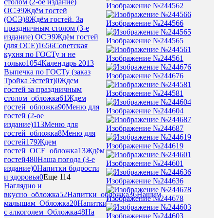
столом (2-ое издание)
Изображение №244562
ОСЭ
9
Ждём гостей
(ОСЭ)
8
Ждём гостей. За
Изображение №244566
праздничным столом (3-е
издание) ОСЭ
9
Ждём гостей
Изображение №244565
(для ОСЕ)
1656
Советская
кухня по ГОСТу и не
Изображение №244561
только
1054
Календарь 2013
Выпечка по ГОСТу (заказ
Изображение №244676
Тройка Эстейт)
0
Ждем
гостей за праздничным
Изображение №244581
столом_обложка
61
Ждем
гостей_обложка
90
Меню для
Изображение №244604
гостей (2-ое
издание)
113
Меню для
Изображение №244687
гостей_обложка
8
Меню для
гостей
179
Ждем
Изображение №244619
гостей_ОСЕ_обложка
13
Ждём
гостей
480
Наша погода (3-е
Изображение №244601
издание)
0
Напитки бодрости
и здоровья
0
Еще 114
Изображение №244636
Наглядно и
вкусно_обложка
52
Напитки_обложка
36
Нашим
Изображение №244678
малышам_Обложка
20
Напитки
с алкоголем_Обложка
48
На
Изображение №244603