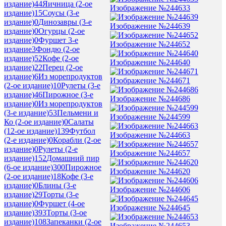
издание)
44
Яичница (2-ое
Изображение №244633
издание)
15
Соусы (3-е
издание)
0
Динозавры (3-е
Изображение №244639
издание)
0
Огурцы (2-ое
издание)
0
Фуршет 3-е
Изображение №244652
издание
3
Фондю (2-ое
издание)
52
Кофе (2-ое
Изображение №244640
издание)
22
Перец (2-ое
издание)
6
Из морепродуктов
Изображение №244671
(2-ое издание)
10
Рулеты (3-е
издание)
46
Пирожное (3-е
Изображение №244686
издание)
0
Из морепродуктов
(3-е издание)
53
Пельмени и
Изображение №244599
Ко (2-ое издание)
0
Салаты
(12-ое издание)
139
Футбол
Изображение №244663
(2-е издание)
0
Корабли (2-ое
издание)
0
Рулеты (2-е
Изображение №244657
издание)
152
Домашний пир
(6-ое издание)
300
Пирожное
Изображение №244620
(2-ое издание)
18
Кофе (3-е
издание)
0
Блины (3-е
Изображение №244606
издание)
29
Торты (3-е
издание)
0
Фуршет (4-ое
Изображение №244645
издание)
393
Торты (3-ое
издание)
108
Запеканки (2-ое
Изображение №244653