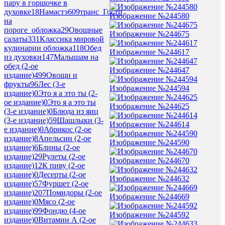
пару в горшочке в
духовке
18
Намастэ
609
транс_Гости
Изображение №244580
на
пороге_обложка
29
Овощные
Изображение №244675
салаты
331
Классика мировой
кулинарии обложка
118
Обед
Изображение №244617
из духовки
147
Малышам на
обед (2-ое
Изображение №244647
издание)
499
Овощи и
фрукты
96
Лес (3-е
Изображение №244594
издание)
0
Это я а это ты (2-
ое издание)
0
Это я а это ты
Изображение №244625
(3-е издание)
0
Блюда из яиц
(3-е издание)
59
Шашлыки (3-
Изображение №244614
е издание)
0
Абрикос (2-ое
издание)
8
Апельсин (2-ое
Изображение №244590
издание)
6
Блины (2-ое
издание)
29
Рулеты (2-ое
Изображение №244670
издание)
12
К пиву (2-ое
издание)
0
Десерты (2-ое
Изображение №244632
издание)
57
Фуршет (2-ое
издание)
207
Помидоры (2-ое
Изображение №244669
издание)
0
Мясо (2-ое
издание)
99
Фондю (4-ое
Изображение №244592
издание)
0
Витамин А (2-ое