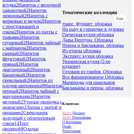
ягодка
2
Напиток с молочной
сывароткой
2
Напиток
Тематические коллекции
лимонный
2
Напиток с
Еще
морковью и медом
2
Напиток
транс_Фуршет_обложка
с простоквашей и
На пару в горшочке в духовке
соком
2
Напиток из пахты с
Греческая кухня обложка
травами
2
Напиток
Дары Нептуна_Обложка
грушевый
2
Напиток чайный
Перцы и баклажаны_обложка
с майраном
2
Напиток
Из птицы обложка
сырный
2
Напиток
Экспресс кухня обложка
фруктовый
2
Напиток
Украинская кухня (2-ое
пряный
2
Напиток
издание)
драгоценный
2
Напиток
Готовим из грибов_Обложка
банановый
2
Напиток
Все фаршированное Обложка
свекольный
2
Напиток из
Маринады для шашлыков
плодов шиповника
9
Напиток
Баклажаны и перцы_обложка
пенный
2
Напиток чайный с
мандаринами
2
Напиток
медовый
2
Утиные окорочка с
Клиентам
ананасами
2
Лапша с рыбой и
овощами
2
Свекольник
Договор
NEW!
Приложения
холодный с облепиховым
NEW!
О фотобанке
соком
14
Торт
Прайс
овощной
8
Оладьи
Регистрация