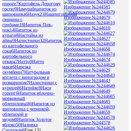
пороге
7
Картофель Дорогому
Изображение №244585
гостю
9
Намура
0
напиток из
шиповника
6
Назук
23
Нашпигованная
Изображение №244679
свинина с
грибами
18
Напиток Пик-
Изображение №244610
пок
14
Напиток из
кураги
8
Настойка из
Изображение №244627
айвы
9
Налистники
32
Напиток
из картофельного
Изображение №244658
сока
6
Напиток из
картофельного
Изображение №244674
отвара
7
Натто
9
Натто
маки
6
Нарезка
Изображение №244629
скумбрии
7
Натуральная
котлета с виноградом и
Изображение №244643
розмарином
7
Налистники с
курицей
6
Натийяс
8
Наси
Изображение №244649
горенг
6
Напиток яблочно-
морковный
Изображение №244685
облепиховый
6
Напиток из
шиповника с черникой,
Изображение №244659
облепихой и
медом
8
Напиток Золотое
Изображение №244578
яблоко
50
Наливка
Спотыкач
6
Еще 131