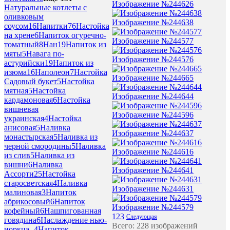
Изображение №244626
Натуральные котлеты с
оливковым
Изображение №244638
соусом
16
Напитки
76
Настойка
на хрене
6
Напиток огуречно-
Изображение №244577
томатный
8
Нан
19
Напиток из
мяты
5
Навага по-
Изображение №244576
астурийски
19
Напиток из
изюма
16
Наполеон
7
Настойка
Изображение №244665
Садовый букет
5
Настойка
мятная
5
Настойка
Изображение №244644
кардамоновая
6
Настойка
вишневая
Изображение №244596
украинская
4
Настойка
анисовая
5
Наливка
Изображение №244637
монастырская
5
Наливка из
черной смородины
5
Наливка
Изображение №244616
из слив
5
Наливка из
вишни
6
Наливка
Изображение №244641
Ассорти
25
Настойка
старосветская
4
Наливка
Изображение №244631
малиновая
3
Напиток
абрикосовый
6
Напиток
Изображение №244579
кофейный
6
Нашпигованная
1
2
3
Следующая
говядина
6
Наслаждение нью-
Всего: 228 изображений
иоркца -
4
Напиток