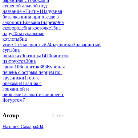
баранины с горохом и
сушеной алычой под
название «Пити»
1
Надувная
бутылка вина при въезде в
аэропорт Еревана
1
нарезк
9
на
сковороде
5
на косточке
15
на
пару
20
натуральные
котлеты
6
на
углях
157
наваристый
24
наушники
3
наваристый
суп
18
на
шпажках
9
начинка
1470
напиток
из фруктов
30
на
гриле
106
напиток
383
Куриная
печень с острым перцем по-
грузински
1
торт с
орехами
41
лапша с
говядиной и
овощами
12
салат из овощей с
йогуртом
7
Автор
1 тег
Наталья Самара
404