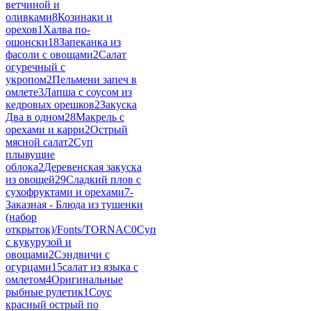
ветчиной и
оливками
8
Козинаки и
орехов
1
Халва по-
ошонски
18
Запеканка из
фасоли с овощами
2
Салат
огуречный с
укропом
2
Пельмени запеч в
омлете
3
Лапша с соусом из
кедровых орешков
2
Закуска
Два в одном
28
Макрель с
орехами и карри
2
Острый
мясной салат
2
Суп
плывущие
облока
2
Деревенская закуска
из овощей
29
Сладкий плов с
сухофруктами и орехами
7
-
Заказная - Блюда из тушенки
(набор
открыток)/Fonts/TORNAC
0
Суп
с кукурузой и
овощами
2
Сэндвичи с
огурцами
15
салат из языка с
омлетом
4
Оригинальные
рыбные рулетик
1
Соус
красный острый по