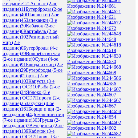
е издание
121
Ананас (2-ое
Изображение №244661
издание)
11
Бутерброды (2-ое
издание)
40
Шашлыки (2-ое
Изображение №244621
издание)
45
Запеканки (3-е
издание)
30
Кабачок (2-ое
Изображение №244672
издание)
6
Картофель (2-ое
издание)
102
Разноцветный
Изображение №244648
мир (2-е
издание)
0
Бутерброды (4-е
Изображение №244618
издание)
39
Волшебство чая
(2-ое издание)
0
Супы (4-ое
Изображение №244630
издание)
91
Блюда из яиц (2-е
издание)
29
Бутерброды (5-ое
Изображение №244668
издание)
0
Торты (2-ое
издание)
103
Капуста (3-е
Изображение №244586
издание) ОСЭ
10
Рыба (2-ое
издание)
34
Яблоко (3-е
Изображение №244607
издание) ОСЭ
7
Пироги (2-е
издание)
25
Закуски (4-ое
Изображение №244667
издание)
161
Борщи и щи (2-
ое издание)
44
Домашний пир
Изображение №244654
(7-ое издание)
303
Груша (2-
ое издание)
7
Вечеринка (2-ое
Изображение №244602
издание)
139
Кабачок (3-е
издание) ОСЭ
7
Пловы (3-е