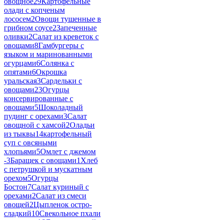
овощное
29
Картофельные
олади с копченым
лососем
2
Овощи тушенные в
грибном соусе
2
Запеченные
оливки
2
Салат из креветок с
овощами
8
Гамбургеры с
языком и маринованными
огурцами
6
Солянка с
опятами
6
Окрошка
уральская
3
Сардельки с
овощами
23
Огурцы
консервированные с
овощами
5
Шоколадный
пудинг с орехами
3
Салат
овощной с хамсой
2
Оладьи
из тыквы
14
картофельный
суп с овсяными
хлопьями
5
Омлет с джемом
-
3
Баращек с овощами
1
Хлеб
с петрушкой и мускатным
орехом
5
Огурцы
Бостон
7
Салат куриный с
орехами
2
Салат из смеси
овощей
2
Цыпленок остро-
сладкий
10
Свекольное пхали