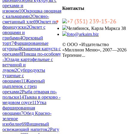
рыбные
6
Зерна кукурузы с
орехами и
Контакты
изюмом
10
Окрошка овощная
с кальмарами
2
Овсяно-
+7 (351) 239-15-26
сметанный хлеб
9
Омлет по
французски
2
Омлет с
Челябинск, Карла Маркса 38
овощами и
foto@arkaim.biz
грибами
4
Ореховый
торт
7
Фаршированные
© ООО «Издательство
огурцы
4
Квашеная капуста с
«Миллион Меню», 2007—2026
орехами
8
Пикша по-особому
Терпение...
-
3
Олади картофельные с
ветчиной и
луком
2
Субпродукты
тушеные с
овощами
11
Жареный
цыпленок с грец
орехами
2
Рыба отварая по-
польски
14
Тыква в орехово -
медовом соусе
11
Утка
фаршированная
овощами
7
Обед Красно-
зеленое
изобилие
69
Вишневый
освежающий напиток
2
Рагу