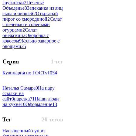
грузински
2
Печенье
Объеденье
3
Запеканка из яиц
сыра и овощей
2
Открытый
пирог со смородиной
2
Салат
с печенью и солеными
огурцами
2
Салат
онежский
2
Окорочка с
кокосом
9
Кольцо заварное с
овощами
25
Серия
1 тег
Кулинария по ГОСТу
1054
Наталья Самара
0
На пару
ссылки на
сайт
0
нарезка
71
Наши люди
на кухне
10
Оформление
13
Тег
20 тегов
Насыщенный суп из