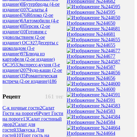
Изображение №244682
издание)
0
Бутерброды (4-ое
издание)
107
Салаты 4
Изображение №244595
издание
476
Яблоко (2-ое
издание)
6
Автомобили (4-е
Изображение №244650
издание)
0
Персик (2-ое
издание)
10
Готовим с
Изображение №244681
удовольствием (2-ое
издание) ОСЭ
27
Десерты с
Изображение №244655
шоколадом (3-е
издание)
97
Блюда из
Изображение №244677
картофеля (2-ое издание)
ОСЭ
53
Экспресс-кухня (3-е
Изображение №244587
издание)
207
Чудо-каши (2-ое
издание)
35
Романтическая
Изображение №244656
встреча (2-ое издание)
186
Изображение №244600
Рецепт
161 тег
Изображение №244591
С-к ночные гости
2
Салат
Изображение №244583
Гости на пороге
6
Рулет Гости
на пороге
13
Салат гостиный
Изображение №244584
двор
2
Салат для
гостей
3
Закуска Для
Изображение №244664
гостей
10
Торт гость на