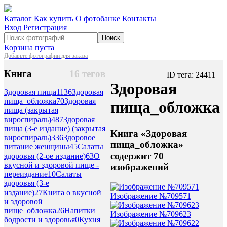
Каталог
Как купить
О фотобанке
Контакты
Вход
Регистрация
Поиск
Корзина пуста
Добавьте фотографии для заказа
Книга
16 тегов
ID тега: 24411
Здоровая
Здоровая пища
1136
Здоровая
пища_обложка
70
Здоровая
пища_обложка
пища (закрытая
вироспираль)
487
Здоровая
пища (3-е издание) (закрытая
Книга «Здоровая
вироспираль)
336
Здоровое
пища_обложка»
питание женщины
45
Салаты
содержит 70
здоровья (2-ое издание)
63
О
вкусной и здоровой пище -
изображений
переиздание
10
Салаты
здоровья (3-е
издание)
27
Книга о вкусной
Изображение №709571
и здоровой
пище_обложка
26
Напитки
Изображение №709623
бодрости и здоровья
0
Кухня