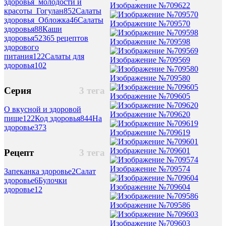
здоровья_молодости и
Изображение №709622
красоты_Гогулан
852
Салаты
здоровья_Обложка
46
Салаты
Изображение №709570
здоровья
88
Каши
здоровья
52
365 рецептов
Изображение №709598
здорового
питания
122
Салаты для
Изображение №709569
здоровья
102
Изображение №709580
Серия
3 тега
Изображение №709605
О вкусной и здоровой
Изображение №709620
пище
122
Код здоровья
844
На
здоровье
373
Изображение №709619
Изображение №709601
Рецепт
3 тега
Изображение №709574
Запеканка здоровье
2
Салат
здоровье
6
Булочки
Изображение №709604
здоровье
12
Изображение №709586
Изображение №709603