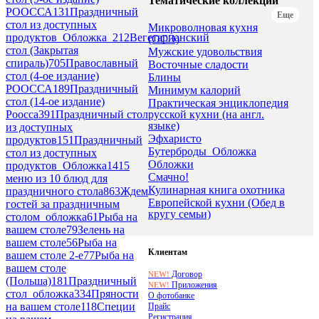
Тематические коллекции
РООССА
131
Праздничный
Еще
стол из доступных
Микроволновая кухня
продуктов_Обложка_2
12
Вегетарианский
(ОСЭ)
стол (Закрытая
Мужские удовольствия
спираль)
705
Православный
Восточные сладости
стол (4-ое издание)
Блины
РООССА
189
Праздничный
Минимум калорий
стол (14-ое издание)
Практическая энциклопедия
русской кухни (на англ.
Роосса
391
Праздничный стол
языке)
из доступных
Эфхаристо
продуктов
151
Праздничный
Бутерброды_Обложка
стол из доступных
Обложки
продуктов_Обложка
14
15
Смачно!
меню из 10 блюд для
Кулинарная книга охотника
праздничного стола
863
Ждем
Европейской кухни (Обед в
гостей за праздничным
кругу семьи)
столом_обложка
61
Рыба на
вашем столе
79
Зелень на
вашем столе
56
Рыба на
Клиентам
вашем столе 2-е
77
Рыба на
вашем столе
Договор
NEW!
(Польша)
181
Праздничный
Приложения
NEW!
стол_обложка
334
Пряности
О фотобанке
на вашем столе
118
Специи
Прайс
Регистрация