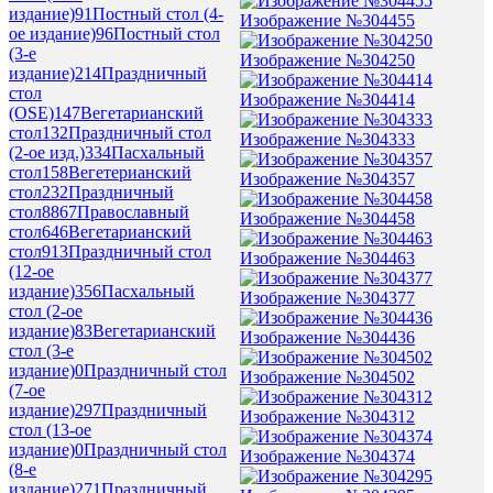
издание)
91
Постный стол (4-
Изображение №304455
ое издание)
96
Постный стол
(3-е
Изображение №304250
издание)
214
Праздничный
стол
Изображение №304414
(OSE)
147
Вегетарианский
стол
132
Праздничный стол
Изображение №304333
(2-ое изд.)
334
Пасхальный
стол
158
Вегетерианский
Изображение №304357
стол
232
Праздничный
стол
8867
Православный
Изображение №304458
стол
646
Вегетарианский
стол
913
Праздничный стол
Изображение №304463
(12-ое
издание)
356
Пасхальный
Изображение №304377
стол (2-ое
издание)
83
Вегетарианский
Изображение №304436
стол (3-е
издание)
0
Праздничный стол
Изображение №304502
(7-ое
издание)
297
Праздничный
Изображение №304312
стол (13-ое
издание)
0
Праздничный стол
Изображение №304374
(8-е
издание)
271
Праздничный