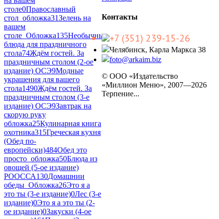
на вашем
столе
0
Православный
Контакты
стол_обложка
31
Зелень на
вашем
столе_Обложка
135
Необычные
+7 (351) 239-15-26
блюда для праздничного
Челябинск, Карла Маркса 38
стола
74
Ждём гостей. За
foto@arkaim.biz
праздничным столом (2-ое
издание) ОСЭ
9
Модные
© ООО «Издательство
украшения для вашего
«Миллион Меню», 2007—2026
стола
1490
Ждём гостей. За
Терпение...
праздничным столом (3-е
издание) ОСЭ
9
Завтрак на
скорую руку
обложка
25
Кулинарная книга
охотника
315
Греческая кухня
(Обед по-
европейски)
484
Обед это
просто_обложка
50
Блюда из
овощей (5-ое издание)
РООССА
130
Домашнии
обеды_Обложка
26
Это я а
это ты (3-е издание)
0
Лес (3-е
издание)
0
Это я а это ты (2-
ое издание)
0
Закуски (4-ое