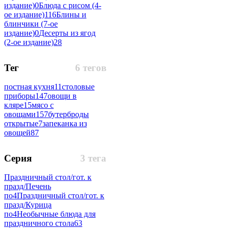
издание)
0
Блюда с рисом (4-
ое издание)
116
Блины и
блинчики (7-ое
издание)
0
Десерты из ягод
(2-ое издание)
28
Тег
6 тегов
постная кухня
11
столовые
приборы
147
овощи в
кляре
15
мясо с
овощами
157
бутерброды
открытые
7
запеканка из
овощей
87
Серия
3 тега
Праздничный стол/гот. к
празд/Печень
по
4
Праздничный стол/гот. к
празд/Курица
по
4
Необычные блюда для
праздничного стола
63