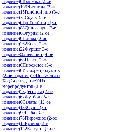
издание)
0
Выпечка (2-ое
издание)
169
Яичница (2-ое
издание)
15
Грибной пир (3-е
издание)
73
Соусы (3-е
издание)
0
Грибной пир (3-е
издание)
88
Динозавры (3-е
издание)
0
Огурцы (2-ое
издание)
0
Пловы (2-ое
издание)
262
Кофе (2-ое
издание)
22
Фуршет 3-е
издание
3
Запеканки (4-ое
издание)
68
Перец (2-ое
издание)
6
Пирожное (3-е
издание)
0
Из морепродуктов
(2-ое издание)
10
Пельмени и
Ко (2-ое издание)
0
Из
морепродуктов (3-е
издание)
53
Десетры (2-ое
издание)
62
Футбол (2-е
издание)
0
Салаты (12-ое
издание)
139
Супы (3-е
издание)
99
Рыба (3-е
издание)
76
Пирожное (2-ое
издание)
18
Рулеты (2-е
издание)
152
Капуста (2-ое