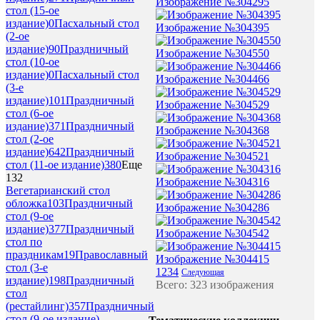
Изображение №304295
стол (15-ое
издание)
0
Пасхальный стол
Изображение №304395
(2-ое
издание)
90
Праздничный
Изображение №304550
стол (10-ое
издание)
0
Пасхальный стол
Изображение №304466
(3-е
издание)
101
Праздничный
Изображение №304529
стол (6-ое
издание)
371
Праздничный
Изображение №304368
стол (2-ое
издание)
642
Праздничный
Изображение №304521
стол (11-ое издание)
380
Еще
132
Изображение №304316
Вегетарианский стол
обложка
103
Праздничный
Изображение №304286
стол (9-ое
издание)
377
Праздничный
Изображение №304542
стол по
праздникам
19
Православный
Изображение №304415
стол (3-е
1
2
3
4
Следующая
издание)
198
Праздничный
Всего: 323 изображения
стол
(рестайлинг)
357
Праздничный
стол (9-ое издание)