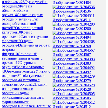
и яблоками
26
Суп с уткой и
Изображение №304484
овощами
2
Желе из
облепихи
3
хек в
Изображение №304536
орехах
14
Салат из сырых
овощей и зелени
2
Суп
Изображение №304511
овощной с томатной
пастой
2
Омлет с цветной
Изображение №304280
капустой
10
Крем с
орешками
2
Салат из цукини
Изображение №304494
с орехами
2
Оладьи
овощные
4
Запеченная рыба с
Изображение №304268
острова
Фиджи
10
Сливочный
Изображение №304567
вермишелевый пудинг с
орехами
17
Огурцы в
Изображение №304383
огурцах
6
Мозги отварные
-
3
Ореховые кольца
2
Улитки с
Изображение №304492
окороком
3
Рыба тушеная с
овощами -
6
Осетрина с
Изображение №304279
томатным соусом
12
Пудинг
из вореного мяса и
Изображение №304528
овощей
2
Оладьи
миндальные
6
Кальмары с
Изображение №304505
маринованными
овощами
9
Овшала
8
Отбивные
Изображение №304512