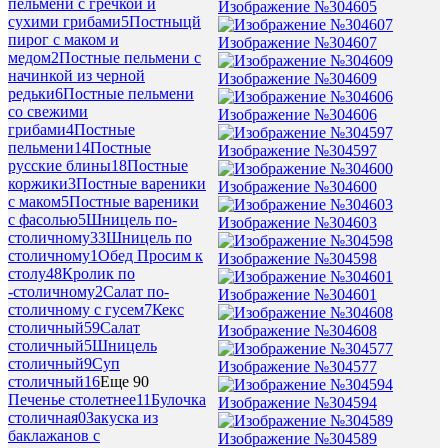
пельмени с гречкой и
Изображение №304605
сухими грибами
5
Постныцй
пирог с маком и
Изображение №304607
медом
2
Постные пельмени с
начинкой из черной
Изображение №304609
редьки
6
Постные пельмени
со свежими
Изображение №304606
грибами
4
Постные
пельмени
14
Постные
Изображение №304597
русские блины
18
Постные
коржики
3
Постные вареники
Изображение №304600
с маком
5
Постные вареники
с фасолью
5
Шницель по-
Изображение №304603
столичному
33
Шницель по
столичному
1
Обед Просим к
Изображение №304598
столу
48
Кролик по
-столичному
2
Салат по-
Изображение №304601
столичному с гусем
7
Кекс
столичный
59
Салат
Изображение №304608
столичный
5
Шницель
столичный
9
Суп
Изображение №304577
столичный
16
Еще 90
Печенье столетнее
11
Булочка
Изображение №304594
столичная
0
Закуска из
баклажанов с
Изображение №304589