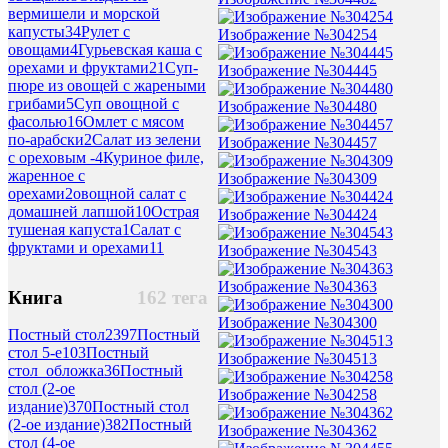
вермишели и морской
капусты
34
Рулет с
Изображение №304254
овощами
4
Гурьевская каша с
орехами и фруктами
21
Суп-
Изображение №304445
пюре из овощей с жареными
грибами
5
Суп овощной с
Изображение №304480
фасолью
16
Омлет с мясом
по-арабски
2
Салат из зелени
Изображение №304457
с ореховым -
4
Куриное филе,
жаренное с
Изображение №304309
орехами
2
овощной салат с
домашней лапшой
10
Острая
Изображение №304424
тушеная капуста
1
Салат с
фруктами и орехами
11
Изображение №304543
Изображение №304363
Книга
162 тега
Изображение №304300
Постный стол
2397
Постный
стол 5-е
103
Постный
Изображение №304513
стол_обложка
36
Постный
стол (2-ое
Изображение №304258
издание)
370
Постный стол
(2-ое издание)
382
Постный
Изображение №304362
стол (4-ое