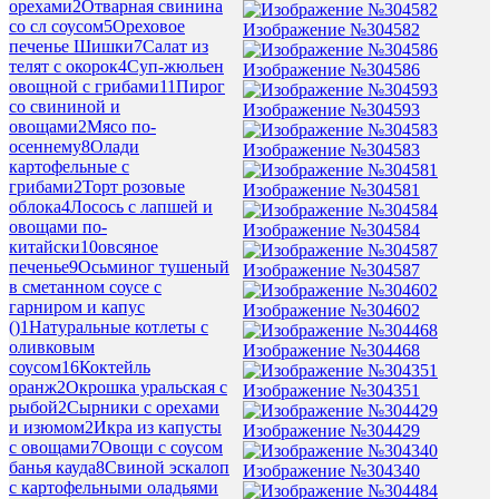
орехами
2
Отварная свинина
со сл соусом
5
Ореховое
Изображение №304582
печенье Шишки
7
Салат из
телят с окорок
4
Суп-жюльен
Изображение №304586
овощной с грибами
11
Пирог
со свининой и
Изображение №304593
овощами
2
Мясо по-
осеннему
8
Олади
Изображение №304583
картофельные с
грибами
2
Торт розовые
Изображение №304581
облока
4
Лосось с лапшей и
овощами по-
Изображение №304584
китайски
10
овсяное
печенье
9
Осьминог тушеный
Изображение №304587
в сметанном соусе с
гарниром и капус
Изображение №304602
()
1
Натуральные котлеты с
оливковым
Изображение №304468
соусом
16
Коктейль
оранж
2
Окрошка уральская с
Изображение №304351
рыбой
2
Сырники с орехами
и изюмом
2
Икра из капусты
Изображение №304429
с овощами
7
Овощи с соусом
банья кауда
8
Свиной эскалоп
Изображение №304340
с картофельными оладьями