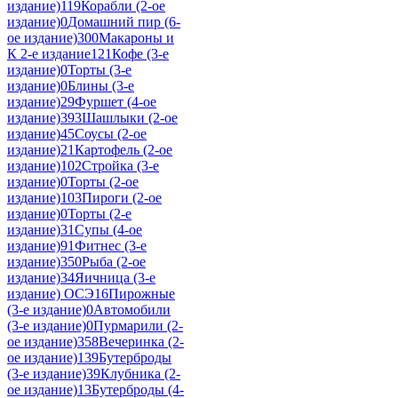
издание)
119
Корабли (2-ое
издание)
0
Домашний пир (6-
ое издание)
300
Макароны и
К 2-е издание
121
Кофе (3-е
издание)
0
Торты (3-е
издание)
0
Блины (3-е
издание)
29
Фуршет (4-ое
издание)
393
Шашлыки (2-ое
издание)
45
Соусы (2-ое
издание)
21
Картофель (2-ое
издание)
102
Стройка (3-е
издание)
0
Торты (2-ое
издание)
103
Пироги (2-ое
издание)
0
Торты (2-е
издание)
31
Супы (4-ое
издание)
91
Фитнес (3-е
издание)
350
Рыба (2-ое
издание)
34
Яичница (3-е
издание) ОСЭ
16
Пирожные
(3-е издание)
0
Автомобили
(3-е издание)
0
Пурмарили (2-
ое издание)
358
Вечеринка (2-
ое издание)
139
Бутерброды
(3-е издание)
39
Клубника (2-
ое издание)
13
Бутерброды (4-