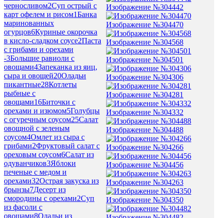
черносливом
2
Суп острый с
Изображение №304442
карт офелем и рисом
1
Банка
маринованных
Изображение №304470
огурцов
6
Куриные окорочка
в кисло-сладком соусе
2
Паста
Изображение №304568
с грибами и орехами
-
3
Большие равиоли с
Изображение №304501
овощами
4
Запеканка из яиц,
сыра и овощей
20
Оладьи
Изображение №304306
пикантные
28
Котлеты
рыбные с
Изображение №304281
овощами
16
Биточки с
орехами и изюмом
5
Голубцы
Изображение №304332
с огуречным соусом
25
Салат
овощной с зеленым
Изображение №304488
соусом
4
Омлет из сыра с
грибами
2
Фруктовый салат с
Изображение №304266
ореховым соусом
6
Салат из
одуванчиков
3
Яблоки
Изображение №304456
печеные с медом и
орехами
32
Острая закуска из
Изображение №304263
брынзы
7
Десерт из
смородины с орехами
2
Суп
Изображение №304350
из фасоли с
овощами
8
Оладьи из
Изображение №304482