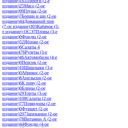
издание)
161
Пироги (2-е
издание)
25
Мясо (2-ое
издание)
99
Груша (2-ое
издание)
7
Борщи и щи (2-ое
издание)
44
Домашний пир
(7-ое издание)
303
Кабачок (3-
е издание) ОСЭ
7
Пловы (3-е
издание)
0
Фондю (2-ое
издание)
52
Яблоко (2-ое
издание)
6
Салаты 4
издание
476
Рулеты (3-е
издание)
46
Автомобили (4-е
издание)
0
Персик (2-ое
издание)
10
Шашлыки (3-е
издание)
0
Абрикос (2-ое
издание)
8
Апельсин (2-ое
издание)
6
К пиву (2-ое
издание)
0
Блины (2-ое
издание)
29
Торты (3-ое
издание)
108
Салаты (2-ое
издание)
77
Помидоры (2-ое
издание)
0
Фуршет (2-ое
издание)
207
Запеканки (2-ое
издание)
78
Витамин А (2-ое
издание)
44
Фондю (4-ое