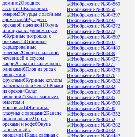
домино
2
Овощное
ассорти
16
Волованы с
Изображение №304560
омаром
3
Огурцы с хвойным
ароматом
24
Руладен с
Изображение №304397
орехавой наченкой
1
Окунь
или щука в луковом соусе
Изображение №304272
-
6
Куриные потрошки с
орехами
15
Отбивные
Изображение №304507
фаршерованные
зеленью
2
Овощи с красной
Изображение №304489
чечевицей и соусом
карри
2
Салат из кальмаров с
Изображение №304271
оливками
6
Плов из риса с
овощами и
Изображение №304376
фруктами
6
Куриные котлеты
пальчики оближешь
16
Рожки
Изображение №304282
из орехов
4
Салат
овощной
25
Зразы манные с
Изображение №304285
омлетом и
морковью
14
Яичница-
Изображение №304500
глазунья с овощами
2
Канапе
оригинальное
2
Торт с
Изображение №304352
орехами и кофе
6
Окунь
запеченный с
Изображение №304382
овощами
14
Каша овсяная с