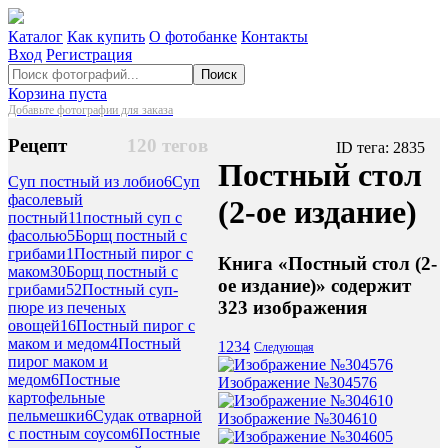
Каталог
Как купить
О фотобанке
Контакты
Вход
Регистрация
Поиск
Корзина пуста
Добавьте фотографии для заказа
Рецепт
120 тегов
ID тега: 2835
Постный стол
Суп постный из лобио
6
Суп
фасолевый
(2-ое издание)
постный
11
постный суп с
фасолью
5
Борщ постный с
грибами
1
Постный пирог с
Книга «Постный стол (2-
маком
30
Борщ постный с
ое издание)» содержит
грибами
52
Постный суп-
323 изображения
пюре из печеных
овощей
16
Постный пирог с
маком и медом
4
Постный
1
2
3
4
Следующая
пирог маком и
медом
6
Постные
Изображение №304576
картофельные
пельмешки
6
Судак отварной
Изображение №304610
с постным соусом
6
Постные