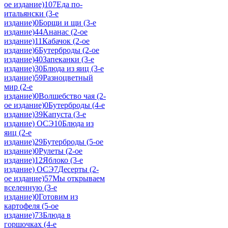
ое издание)
107
Еда по-
итальянски (3-е
издание)
0
Борщи и щи (3-е
издание)
44
Ананас (2-ое
издание)
11
Кабачок (2-ое
издание)
6
Бутерброды (2-ое
издание)
40
Запеканки (3-е
издание)
30
Блюда из яиц (3-е
издание)
59
Разноцветный
мир (2-е
издание)
0
Волшебство чая (2-
ое издание)
0
Бутерброды (4-е
издание)
39
Капуста (3-е
издание) ОСЭ
10
Блюда из
яиц (2-е
издание)
29
Бутерброды (5-ое
издание)
0
Рулеты (2-ое
издание)
12
Яблоко (3-е
издание) ОСЭ
7
Десерты (2-
ое издание)
57
Мы открываем
вселенную (3-е
издание)
0
Готовим из
картофеля (5-ое
издание)
73
Блюда в
горшочках (4-е