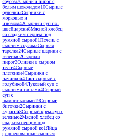
соусом
7
Сырный пирог с
белым шоколадом
10
Сырные
булочки
2
Сырники с
морковью и
изюмом
42
Сырный суп по-
швейцарски
8
Мясной хлебец
со сладким перцем под
румяной сырной
1
Печень с
сырным соусом
2
Сырная
тарелка
24
Сырные шарики с
зеленью
2
Сырный
пирог
3
Оливки в сырном
тесте
4
Сырные
плетенки
4
Сырники с
начинкой
4
Тарт сырный с
голубикой
4
Луковый суп с
сырными тостами
4
Сырный
суп с
шампиньонами
19
Сырные
биточки
2
Сырники с
курагой
8
Сырный крем-суп с
зеленью
2
Мясной хлебец со
сладким перцем под
румяной сырной ко
1
Яйца
фаршерованные сырным