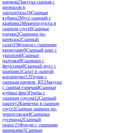
кремом
2
Закуска сырная с
анонасом в
тарталетках
16
Сырные
кубики
2
Мусс сырный с
крабами
2
Морепродукты в
сырном соусе
6
Сырные
елочки
2
Сырники по-
киевски
2
Сырный
салат
23
Курица с сырными
крокетами
9
Сырный кекс с
укропом
0
Сырные
палочки
8
Сырники с
фруктами
8
Сырный мусс с
крабами
2
Салат в сырной
корзиночке
12
Груши с
сырным кремом_RT
2
Закуска
с сырная горячая
4
Сырные
кубики фри
3
Грибы с
сырным соусом
12
Сырный
паштет
2
Креветки в сырном
соусе
2
Сырные шарики по-
черногорски
4
Сырники
гусеница
2
Сырный
пирог
21
Фондю с сырными
шариками
5
Сырные