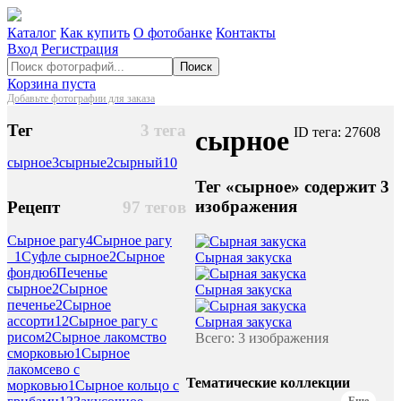
Каталог
Как купить
О фотобанке
Контакты
Вход
Регистрация
Поиск
Корзина пуста
Добавьте фотографии для заказа
Тег
3 тега
сырное
ID тега: 27608
сырное
3
сырные
2
сырный
10
Тег «сырное» содержит 3
изображения
Рецепт
97 тегов
Сырное рагу
4
Сырное рагу
_
1
Суфле сырное
2
Сырное
Сырная закуска
фондю
6
Печенье
сырное
2
Сырное
Сырная закуска
печенье
2
Сырное
ассорти
12
Сырное рагу с
Сырная закуска
рисом
2
Сырное лакомство
Всего: 3 изображения
сморковью
1
Сырное
лакомсево с
Тематические коллекции
морковью
1
Сырное кольцо с
Еще