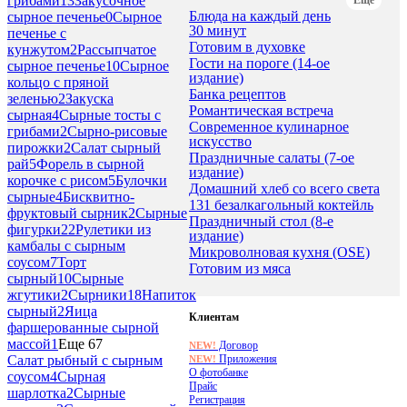
грибами
13
Закусочное
Блюда на каждый день
сырное печенье
0
Сырное
30 минут
печенье с
Готовим в духовке
кунжутом
2
Рассыпчатое
Гости на пороге (14-ое
сырное печенье
10
Сырное
издание)
кольцо с пряной
Банка рецептов
зеленью
2
Закуска
Романтическая встреча
сырная
4
Сырные тосты с
Современное кулинарное
грибами
2
Сырно-рисовые
искусство
пирожки
2
Салат сырный
Праздничные салаты (7-ое
рай
5
Форель в сырной
издание)
корочке с рисом
5
Булочки
Домашний хлеб со всего света
сырные
4
Бисквитно-
131 безалкагольный коктейль
фруктовый сырник
2
Сырные
Праздничный стол (8-е
фигурки
22
Рулетики из
издание)
камбалы с сырным
Микроволновая кухня (OSE)
соусом
7
Торт
Готовим из мяса
сырный
10
Сырные
жгутики
2
Сырники
18
Напиток
сырный
2
Яица
Клиентам
фаршерованные сырной
массой
1
Еще 67
Договор
NEW!
Приложения
Салат рыбный с сырным
NEW!
О фотобанке
соусом
4
Сырная
Прайс
шарлотка
2
Сырные
Регистрация