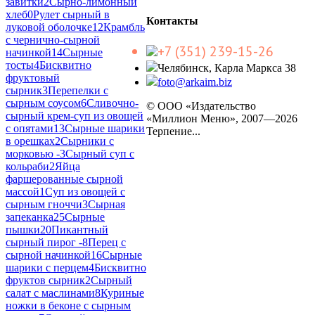
завитки
2
Сырно-лимонный
хлеб
0
Рулет сырный в
Контакты
луковой оболочке
12
Крамбль
с чернично-сырной
+7 (351) 239-15-26
начинкой
14
Сырные
тосты
4
Бисквитно
Челябинск, Карла Маркса 38
фруктовый
foto@arkaim.biz
сырник
3
Перепелки с
сырным соусом
6
Сливочно-
© ООО «Издательство
сырный крем-суп из овощей
«Миллион Меню», 2007—2026
с опятами
13
Сырные шарики
Терпение...
в орешках
2
Сырники с
морковью -
3
Сырный суп с
кольраби
2
Яйца
фаршерованные сырной
массой
1
Суп из овощей с
сырным гноччи
3
Сырная
запеканка
25
Сырные
пышки
20
Пикантный
сырный пирог -
8
Перец с
сырной начинкой
16
Сырные
шарики с перцем
4
Бисквитно
фруктов сырник
2
Сырный
салат с маслинами
8
Куриные
ножки в беконе с сырным