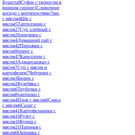
Буратта
8
Суфле с творогом в
винном сиропе
1
Сливочное
косидо с копченостями
7
рис
с мясом
4
Щи с
мясом
5
Тартиллини с
мясом
27
Суп хлебный с
мясом
2
блинчики с
мясом
4
Домашний пай с
мясом
42
Пирожки с
мясом
9
пирог с
мясом
47
Канеллоне с
мясом
3
Аджансанжал с
мясом
7
Суп с мясом и
картофелем
7
Чебуреки с
мясом
3
Бюрек с
мясом
2
Кулебяка с
мясом
6
Трубочки с
мясом
8
тартинки с
мясом
4
Плов с мясом
6
Самса
с мясом
6
Салат с
мясом
41
Картофельники с
мясом
16
Рулет с
мясом
16
Кулеш с
мясом
21
Папинья с
мясом
6
Окрошка с