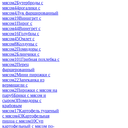
мясом
2
Бутерброды с
мясом
44
рогалики с
мясом
4
Лук фаршированный
мясом
19
Винигрет с
мясом
1
Пирог с
мясом
44
Винегрет с
мясом
16
Голубцы с
мясом
45
Омлет с
мясом
8
Колдуны с
мясом
2
Помидоры с
мясом
2
Блинчики с
мясом
101
Грибная похлебка с
мясом
2
Перец
фаршерованный
мясом
2
Мини пирожки с
мясом
22
Запеканка из
вермишели с
мясом
2
Пирожки с мясом на
пару
6
Брики с мясом и
сыром
3
Помидоры с
крабовым
мясом
17
Картофель тушеный
с мясом
43
Картофельная
пицца с мясом
10
Суп
картофельный с мясом по-