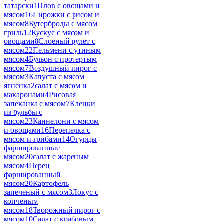
татарски
1
Плов с овощами и
мясом
16
Пирожки с рисом и
мясом
8
Бутерброды с мясом
гриль
12
Кускус с мясом и
овощами
8
Слоеный рулет с
мясом
22
Пельмени с утиным
мясом
4
Бульон с протертым
мясом
7
Воздушный пирог с
мясом
3
Капуста с мясом
ягненка
2
салат с мясом и
макаронами
4
Рисовая
запеканка с мясом
7
Клецки
из бульбы с
мясом
23
Каннелони с мясом
и овощами
16
Перепелка с
мясом и грибами
14
Огурцы
фаршированные
мясом
20
салат с жареным
мясом
4
Перец
фаршированный
мясом
20
Картофель
запеченый с мясом
3
Локус с
копченым
мясом
18
Творожный пирог с
мясом
10
Салат с крабовым