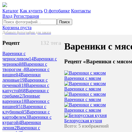
Каталог
Как купить
О фотобанке
Контакты
Вход
Регистрация
Поиск
Корзина пуста
Добавьте фотографии для заказа
Рецепт
132 тега
Вареники с мяс
Вареники с
черносливом
14
Вареники с
Рецепт «Вареники с мясо
черникой
8
Вареники с
творогом -
8
Вареники с
вишней
4
Вареники
Вареники с мясом
ленивые
19
Вареники с
печенкой
18
Вареники с
Вареники с мясом
капустой
68
Вареники с
грибами
2
Ленивые
Вареники с мясом
вареники
18
Вареники с
вишней
51
Вареники с
Вареники с мясом
клубникой
5
Вареники с
картофелем
3
Вареники с
Белорусская кухня
курагой
4
Вареники
Всего: 5 изображений
ленив
2
Вареники с