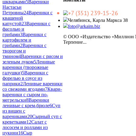
шкварками
5
Вареники
Настасьи
+7 (351) 239-15-26
Петровны
24
Вареники с
квашеной
Челябинск, Карла Маркса 38
капустой
23
Вареники с
foto@arkaim.biz
фасолью и
грибами
3
Вареники с
© ООО «Издательство «Миллион
картофилем и
Терпение...
грибами
2
Вареники с
творогом и
тмином
4
Вареники с рисом и
зеленым луком
5
Ленивые
вареники (творожные
галушки)
5
Вареники с
форелью в соусе из
паприки
2
Ленивые вареники
со свежими ягодами
7
Квари-
вареники с сыром по-
мегрельски
8
Вареники
ленивые с крем-брюле
6
Суп
из вишен с
варениками
20
Сырный суп с
креветками
12
Салат с
лососем и роллами из
цукини
16
Сыр