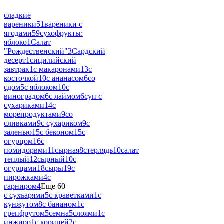
сладкие
вареники
51
вареники с
ягодами
59
сухофрукты:
яблоко
1
Салат
"Рождественский"
3
Сардский
десерт
1
сицилийский
завтрак
1
с макаронами
13
с
косточкой
10
с ананасом
6
со
сдом
5
с яблоком
10
с
виноградом
6
с лаймом
6
суп с
сухариками
14
с
морепродуктами
9
со
сливками
9
с сухариком
9
с
заленью
15
с беконом
15
с
огурцом
16
с
помидорвми
11
сырная
8
стерлядь
10
салат
теплый
12
сырный
10
с
огурцами
18
сыры
19
с
пирожками
4
с
гарниром
4
Еще 60
с сухъарями
5
с краветками
1
с
кунжутом
8
с бананом
1
с
грепфрутом
5
семна
5
слоями
1
с
инжиро
1
с корицей
2
с