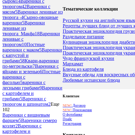
сыром
14
Вареники с
творогом
42
Вареники с
Тематические коллекции
мясом
5
Вареники ленивые из
творога -
4
Сырно-овощные
Русской кухни на английском языке
вареники
5
Вареники
Рецепты лучших блюд от лучших 
ленивые из
Практическая энциклопедия грузи
творога_Макфа
18
Вареники
Раздельное питание
ленивые с
Кулинарная энциклопедия диабет
творогом
10
Постные
Практическая энциклопедия украи
вареники с маком
5
Вареники
Практическая энциклопедия украин
с капустой и
Чудо французской кухни
грибами
58
Квари-вареники
Мархамат
по-мегрельски
7
Вареники с
Блюда из картофеля
яйцами и зеленью
6
Постные
Вкусные обеды для воскресных об
вареники с
Любимые испанские блюда
фасолью
5
вареники с
лесными грибами
9
Вареники
с картофелем и
Клиентам
грибами
5
Вареники с
творогом и шпинатом
2
Еще
Договор
NEW!
102
Приложения
NEW!
О фотобанке
Вареники с вишневым
Прайс
фаршем
5
Вареники семеро
Регистрация
козлят
2
Вареники с
картофелем и
Контакты