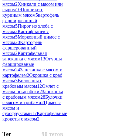
мясом
2
Хинкали с мясом или
сыром
10
Пончики с
куриным мясом
5
картофель
фаршированный
мясом
5
Пирог из хлеба с
мясом
2
Картоф запек с
мясом
5
Морковный цимес с
мясом
20
Картофель
фаршерованный
мясом
2
Картофельная
запеканка с мясом
13
Огурцы
фаршированые
мясом
24
Запеканка с мясом и
картофелем
2
Окрошка с краб
мясом
3
Волованы с
крабовым мясом
12
Омлет с
мясом по-арабски
2
Запеканка
с крабовым мясом
28
Булочки
с мясом и грибами
2
Цимес с
мясом и
сухофруктами
17
Картофельные
крокеты с мясом
2
Тег
90 тегов