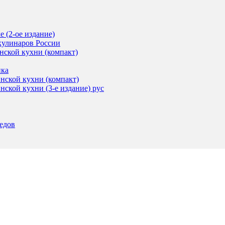
 (2-ое издание)
кулинаров России
нской кухни (компакт)
ика
нской кухни (компакт)
ской кухни (3-е издание) рус
едов