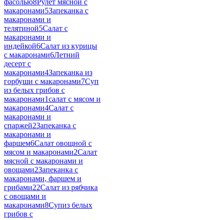
фасолью
8
Рулет мясной с
макаронами
5
Запеканка с
макаронами и
телятиной
5
Салат с
макаронами и
индейкой
6
Салат из курицы
с макаронами
6
Летний
десерт с
макаронами
4
Запеканка из
горбуши с макаронами
7
Суп
из белых грибов с
макаронами
1
салат с мясом и
макаронами
4
Салат с
макаронами и
спаржей
2
Запеканка с
макаронами и
фаршем
6
Салат овощной с
мясом и макаронами
2
Салат
мясной с макаронами и
овощами
2
Запеканка с
макаронами, фаршем и
грибами
22
Салат из рябчика
с овощами и
макаронами
8
Супиз белых
грибов с