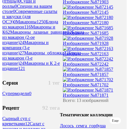
(птицы)
0
Суши и
Изображение №871903
роллы
0
Специи на вашем
столе
0
Современные салаты
Изображение №872145
и закуски (для
ОСЭ)
0
Макароны
1250
Блюда
Изображение №872180
из макарон
116
Макароны и
К
62
Макароны_лазаньи_равиоли
82
Блюда
Изображение №871685
из макарон (2-ое
издание)
24
Макароны и
Изображение №871928
компания (3-е
издание)
27
Макароны_обложка
72
Блюда
Изображение №872163
из макарон (3-е
издание)
24
Макароны и К 2-е
Изображение №872242
издание
121
Изображение №871857
Серия
1 тег
Изображение №871702
Супермодели
0
Изображение №871871
Всего: 13 изображений
Рецепт
92 тега
Тематические коллекции
Сырный суп с
Еще
креветками
12
Салат с
Лосось_семга_горбуша
лососем и роллами из