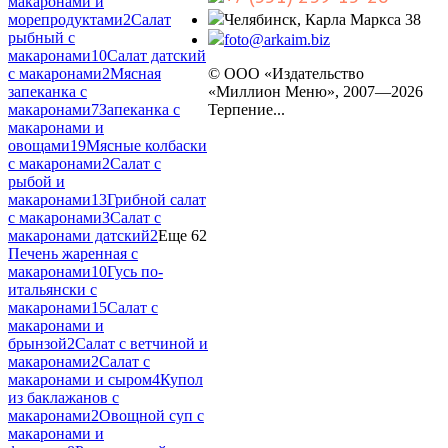
макаронами и
морепродуктами
2
Салат
Челябинск, Карла Маркса 38
рыбный с
foto@arkaim.biz
макаронами
10
Салат датский
с макаронами
2
Мясная
© ООО «Издательство
запеканка с
«Миллион Меню», 2007—2026
макаронами
7
Запеканка с
Терпение...
макаронами и
овощами
19
Мясные колбаски
с макаронами
2
Салат с
рыбой и
макаронами
13
Грибной салат
с макаронами
3
Салат с
макаронами датский
2
Еще 62
Печень жаренная с
макаронами
10
Гусь по-
итальянски с
макаронами
15
Салат с
макаронами и
брынзой
2
Салат с ветчиной и
макаронами
2
Салат с
макаронами и сыром
4
Купол
из баклажанов с
макаронами
2
Овощной суп с
макаронами и