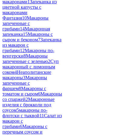
макаронами
1
Запеканка из
цветной капусты с
макаронами
Фантазия
10
Макароны
запеченные с
грибами
14
Макаронная
запеканка
15
Макароны с
сыром и беконом
7
Запеканка
из макарон с
грибами
12
Макароны по-
венгерски
8
Макароны
запеченные с зеленью
2
Суп
макаронный с лимонным
соком
4
Неаполитанские
макароны
3
Макароны
запеченные с
фаршем
8
Макароны с
томатом и сыром
6
Макароны
со спаржей
2
Макаронные
изделия с брокколи под
соусом
5
макароны по-
флотски с тыквой
11
Салат из
макарон с
грибами
6
Макароны с
перечным соусом и