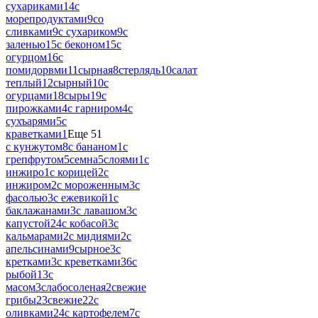
сухариками
14
с
морепродуктами
9
со
сливками
9
с сухариком
9
с
заленью
15
с беконом
15
с
огурцом
16
с
помидорвми
11
сырная
8
стерлядь
10
салат
теплый
12
сырный
10
с
огурцами
18
сыры
19
с
пирожками
4
с гарниром
4
с
сухъарями
5
с
краветками
1
Еще 51
с кунжутом
8
с бананом
1
с
грепфрутом
5
семна
5
слоями
1
с
инжиро
1
с корицей
2
с
инжиром
2
с мороженным
3
с
фасолью
3
с ежевикой
1
с
баклажанами
3
с лавашом
3
с
капустой
24
с кобасой
3
с
кальмарами
2
с мидиями
2
с
апельсинами
9
сырное
3
с
кретками
3
с креветками
36
с
рыбой
13
с
масом
3
слабосоленая
2
свежие
грибы
23
свежие
22
с
оливками
24
с картофелем
7
с