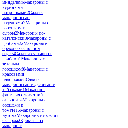
миндалем
6
Макароны с
куриными
патрошками
2
Салат с
макаронными
изделиями
3
Макароны с
горошком и
сыром
2
Макароны по-
каталонски
8
Макароны с
грибами
22
Макароны в
орехово-чесночном
соусе
4
Салат из макарон с
грибами
1
Макароны с
зеленым
горошком
8
Макароны с
крабовыми
палочками
8
Салат с
макаронными изделиями и
кабачками
1
Макароны
фантазия с томатной
сальцой
14
Макароны с
овощами в
томате
15
Макароны с
нутом
2
Макаронные изделия
с сыром
2
Крокеты из
макарон с