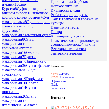
Гриль мангал барбекю
цукини
16
Сыр
Детское питание
Буратта
8
Суфле с творогом в
Индийская кухня
винном сиропе
1
Сливочное
Рыба и морепродукты
косидо с копченостями
7
Суп
Салаты закуски и горячее из
с макаронами
8
Суп овощной
курицы
с макаронами
13
Суп
Изделия из теста
фруктовый с
Пицца
макаронами
2
Томатный суп с
Кулинария для детей
макаронами
8
Суп с
Практическая энциклопедия
макаронами и
средиземноморской кухни
гренками
8
Рулет с
Вегетарианский стол
макаронами
16
Омлет с
Завтрак на веранде
макаронами
7
Рулет с
макаронами -
6
Запеканка с
макаронами
36
Суп из фасоли
Клиентам
с макаронами
15
Суп
Договор
NEW!
томатный с
Приложения
NEW!
макаронами
19
Горбуша с
О фотобанке
макаронами
10
Салат с
Прайс
макаронами
14
Суп из
Регистрация
шпината с
макаронами
2
Салат с
Контакты
макаронами по-
итальянски
15
Салат с
+7 (351) 239-15-26