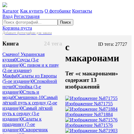
Каталог
Как купить
О фотобанке
Контакты
Вход
Регистрация
Поиск
Корзина пуста
Добавьте фотографии для заказа
Книга
24 тега
с
ID тега: 27727
Смачно! Украинская
макаронами
кухня
0
Соусы (3-е
издание)
0
С пивом и к пиву
(2-ое издание)
Тег «с макаронами»
Макфа
0
Салаты из Европы
содержит 13
(5-ое издание)
0
Спокойной
изображений
ночи
0
Стройка (3-е
издание)
0
Стиль и
мода
0
Смешинки-1
0
Самый
лёгкий путь к сердцу (2-ое
Изображение №871755
издание)
0
Самый лёгкий
путь к сердцу (3-е
Изображение №871884
издание)
0
Салаты к
празднику (7-ое
Изображение №871576
издание)
0
Скворечник