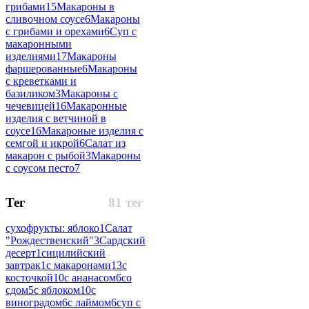
грибами
15
Макароны в
сливочном соусе
6
Макароны
с грибами и орехами
6
Суп с
макаронными
изделиями
17
Макароны
фаршерованные
6
Макароны
с креветками и
базиликом
3
Макароны с
чечевицей
16
Макаронные
изделия с ветчиной в
соусе
16
Макароные изделия с
семгой и икрой
6
Салат из
макарон с рыбой
3
Макароны
с соусом песто
7
Тег
81 тег
сухофрукты: яблоко
1
Салат
"Рождественский"
3
Сардский
десерт
1
сицилийский
завтрак
1
с макаронами
13
с
косточкой
10
с ананасом
6
со
сдом
5
с яблоком
10
с
виноградом
6
с лаймом
6
суп с