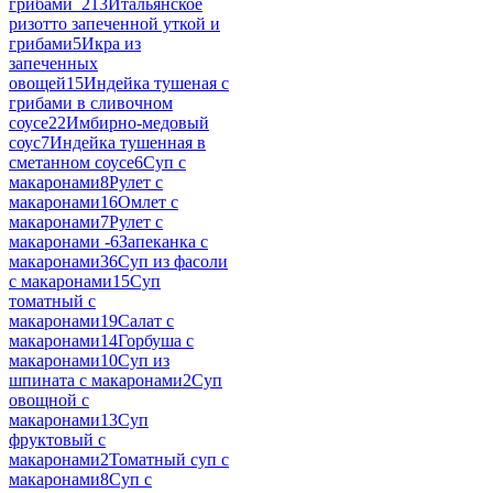
грибами_2
13
Итальянское
ризотто запеченной уткой и
грибами
5
Икра из
запеченных
овощей
15
Индейка тушеная с
грибами в сливочном
соусе
22
Имбирно-медовый
соус
7
Индейка тушенная в
сметанном соусе
6
Суп с
макаронами
8
Рулет с
макаронами
16
Омлет с
макаронами
7
Рулет с
макаронами -
6
Запеканка с
макаронами
36
Суп из фасоли
с макаронами
15
Суп
томатный с
макаронами
19
Салат с
макаронами
14
Горбуша с
макаронами
10
Суп из
шпината с макаронами
2
Суп
овощной с
макаронами
13
Суп
фруктовый с
макаронами
2
Томатный суп с
макаронами
8
Суп с