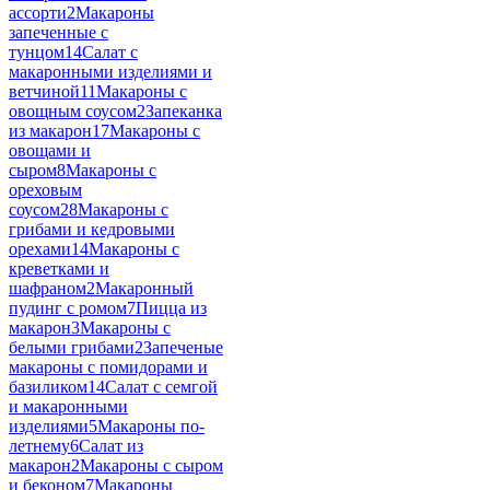
ассорти
2
Макароны
запеченные с
тунцом
14
Салат с
макаронными изделиями и
ветчиной
11
Макароны с
овощным соусом
2
Запеканка
из макарон
17
Макароны с
овощами и
сыром
8
Макароны с
ореховым
соусом
28
Макароны с
грибами и кедровыми
орехами
14
Макароны с
креветками и
шафраном
2
Макаронный
пудинг с ромом
7
Пицца из
макарон
3
Макароны с
белыми грибами
2
Запеченые
макароны с помидорами и
базиликом
14
Салат с семгой
и макаронными
изделиями
5
Макароны по-
летнему
6
Салат из
макарон
2
Макароны с сыром
и беконом
7
Макароны