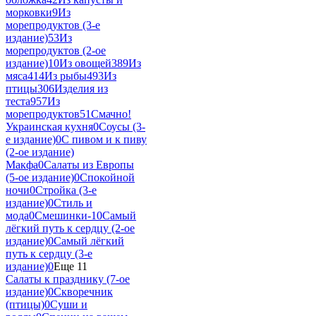
морковки
9
Из
морепродуктов (3-е
издание)
53
Из
морепродуктов (2-ое
издание)
10
Из овощей
389
Из
мяса
414
Из рыбы
493
Из
птицы
306
Изделия из
теста
957
Из
морепродуктов
51
Смачно!
Украинская кухня
0
Соусы (3-
е издание)
0
С пивом и к пиву
(2-ое издание)
Макфа
0
Салаты из Европы
(5-ое издание)
0
Спокойной
ночи
0
Стройка (3-е
издание)
0
Стиль и
мода
0
Смешинки-1
0
Самый
лёгкий путь к сердцу (2-ое
издание)
0
Самый лёгкий
путь к сердцу (3-е
издание)
0
Еще 11
Салаты к празднику (7-ое
издание)
0
Скворечник
(птицы)
0
Суши и