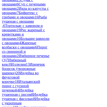
овощами
6
Суп с печеными
овощами
2
Икра из капусты с
овощами
7
Бифштекс с
грибами и овощами
16
Рыба
тушеная с овощами
-
6
Тортильяс с хамоном и
овощами
19
Рис жареный с
креветками и
овощами
10
Большие равиоли
с овощами
4
Жареные
колбаски с овощами
6
Пирог
со свининой и
овощами
2
Имбирное печенье
(3)
7
Имбирный
кекс
0
Иллюзия
13
Иримчик
боорсок (творожные
шарики)
20
Индейка во
фруктовой
корочке
18
Итальянский
пирог с гусиной
печенкой
4
Индейка
тушенная с рисом
8
Индейка
тушеная с фасолью
8
Индейка
с укропным