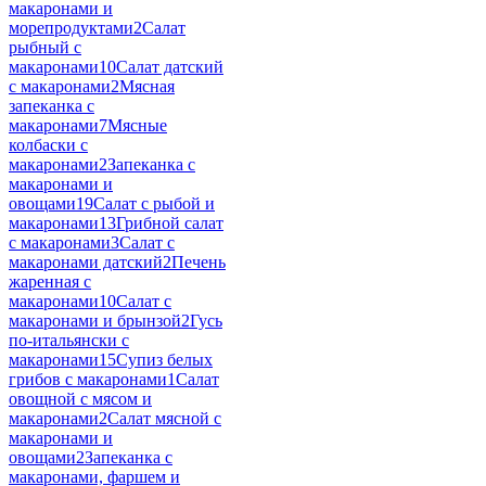
макаронами и
морепродуктами
2
Салат
рыбный с
макаронами
10
Салат датский
с макаронами
2
Мясная
запеканка с
макаронами
7
Мясные
колбаски с
макаронами
2
Запеканка с
макаронами и
овощами
19
Салат с рыбой и
макаронами
13
Грибной салат
с макаронами
3
Салат с
макаронами датский
2
Печень
жаренная с
макаронами
10
Салат с
макаронами и брынзой
2
Гусь
по-итальянски с
макаронами
15
Супиз белых
грибов с макаронами
1
Салат
овощной с мясом и
макаронами
2
Салат мясной с
макаронами и
овощами
2
Запеканка с
макаронами, фаршем и