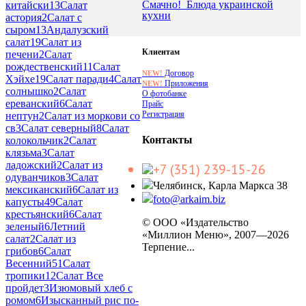
Смачно!_Блюда украинской
китайски
13
Салат
кухни
астория
2
Салат с
сыром
13
Андалузский
салат
19
Салат из
Клиентам
печени
2
Салат
рождественский
11
Салат
Договор
NEW!
Хэйхе
19
Салат паради
4
Салат
Приложения
NEW!
солнышко
2
Салат
О фотобанке
ереванский
6
Салат
Прайс
Регистрация
нептун
2
Салат из моркови со
св
3
Салат северный
8
Салат
Контакты
колокольчик
2
Салат
клязьма
3
Салат
ладожский
2
Салат из
+7 (351) 239-15-26
одуванчиков
3
Салат
Челябинск, Карла Маркса 38
мексиканский
6
Салат из
foto@arkaim.biz
капусты
49
Салат
крестьянский
6
Салат
© ООО «Издательство
зеленый
6
Летний
«Миллион Меню», 2007—2026
салат
2
Салат из
Терпение...
грибов
6
Салат
Весенний
51
Салат
тропики
12
Салат Все
пройдет
3
Изюмовый хлеб с
ромом
6
Изысканный рис по-