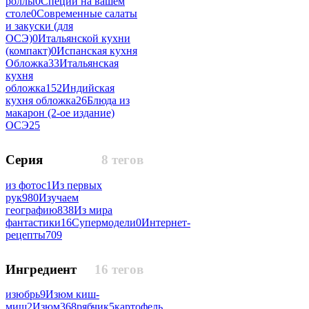
роллы
0
Специи на вашем
столе
0
Современные салаты
и закуски (для
ОСЭ)
0
Итальянской кухни
(компакт)
0
Испанская кухня
Обложка
33
Итальянская
кухня
обложка
152
Индийская
кухня обложка
26
Блюда из
макарон (2-ое издание)
ОСЭ
25
Серия
8 тегов
из фотос
1
Из первых
рук
980
Изучаем
географию
838
Из мира
фантастики
16
Супермодели
0
Интернет-
рецепты
709
Ингредиент
16 тегов
изюбрь
9
Изюм киш-
миш
2
Изюм
368
рябчик
5
картофель