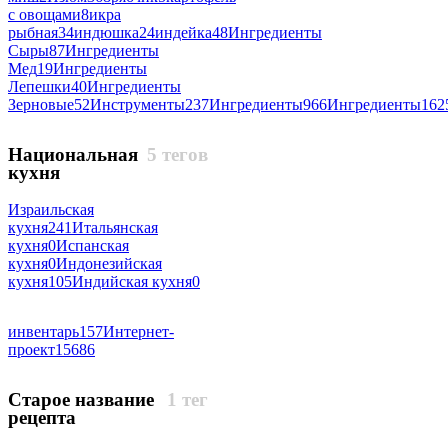
с овощами
8
икра
рыбная
34
индюшка
24
индейка
48
Ингредиенты
Сыры
87
Ингредиенты
Мед
19
Ингредиенты
Лепешки
40
Ингредиенты
Зерновые
52
Инструменты
237
Ингредиенты
966
Ингредиенты
162
Национальная
5 тегов
кухня
Израильская
кухня
241
Итальянская
кухня
0
Испанская
кухня
0
Индонезийская
кухня
105
Индийская кухня
0
инвентарь
157
Интернет-
проект
15686
Старое название
1 тег
рецепта