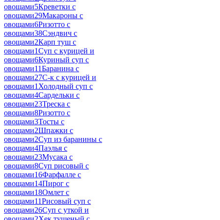
овощами
5
Креветки с
овощами
29
Макароны с
овощами
6
Ризотто с
овощами
38
Сэндвич с
овощами
2
Карп туш с
овощами
1
Суп с курицей и
овощами
6
Куриный суп с
овощами
11
Баранина с
овощами
27
С-к с курицей и
овощами
1
Холодный суп с
овощами
4
Сардельки с
овощами
23
Треска с
овощами
8
Ризотто с
овощами
3
Тосты с
овощами
2
Шпажки с
овощами
2
Суп из баранины с
овощами
4
Паэлья с
овощами
23
Мусака с
овощами
8
Суп рисовый с
овощами
16
Фарфалле с
овощами
14
Пирог с
овощами
18
Омлет с
овощами
11
Рисовый суп с
овощами
26
Суп с уткой и
овощами
2
Хек тушеный с