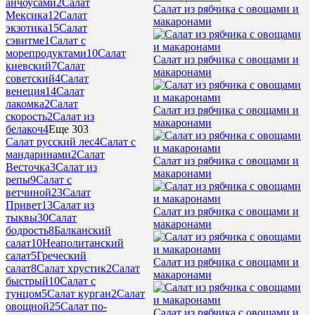
анчоусами
2
Салат
Салат из рябчика с овощами и
Мексика
12
Салат
макаронами
экзотика
15
Салат
сэвитме
1
Салат с
морепродуктами
10
Салат
Салат из рябчика с овощами и
киевский
7
Салат
макаронами
советский
4
Салат
венеция
14
Салат
лакомка
2
Салат
Салат из рябчика с овощами и
скорость
2
Салат из
макаронами
белакоч
4
Еще 303
Салат русский лес
4
Салат с
мандаринами
2
Салат
Салат из рябчика с овощами и
Весточка
3
Салат из
макаронами
репы
9
Салат с
ветчиной
23
Салат
Привет
13
Салат из
Салат из рябчика с овощами и
тыквы
30
Салат
макаронами
бодрость
8
Балканский
салат
10
Неаполитанский
салат
5
Греческий
Салат из рябчика с овощами и
салат
8
Салат хрустик
2
Салат
макаронами
быстрый
10
Салат с
тунцом
5
Салат курган
2
Салат
овощной
25
Салат по-
Салат из рябчика с овощами и