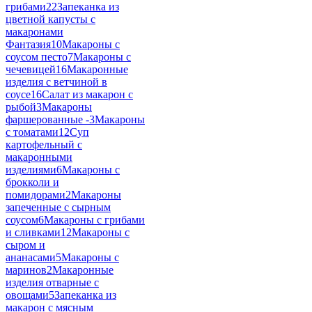
грибами
22
Запеканка из
цветной капусты с
макаронами
Фантазия
10
Макароны с
соусом песто
7
Макароны с
чечевицей
16
Макаронные
изделия с ветчиной в
соусе
16
Салат из макарон с
рыбой
3
Макароны
фаршерованные -
3
Макароны
с томатами
12
Суп
картофельный с
макаронными
изделиями
6
Макароны с
брокколи и
помидорами
2
Макароны
запеченные с сырным
соусом
6
Макароны с грибами
и сливками
12
Макароны с
сыром и
ананасами
5
Макароны с
маринов
2
Макаронные
изделия отварные с
овощами
5
Запеканка из
макарон с мясным