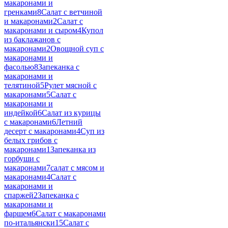
макаронами и
гренками
8
Салат с ветчиной
и макаронами
2
Салат с
макаронами и сыром
4
Купол
из баклажанов с
макаронами
2
Овощной суп с
макаронами и
фасолью
8
Запеканка с
макаронами и
телятиной
5
Рулет мясной с
макаронами
5
Салат с
макаронами и
индейкой
6
Салат из курицы
с макаронами
6
Летний
десерт с макаронами
4
Суп из
белых грибов с
макаронами
1
Запеканка из
горбуши с
макаронами
7
салат с мясом и
макаронами
4
Салат с
макаронами и
спаржей
2
Запеканка с
макаронами и
фаршем
6
Салат с макаронами
по-итальянски
15
Салат с