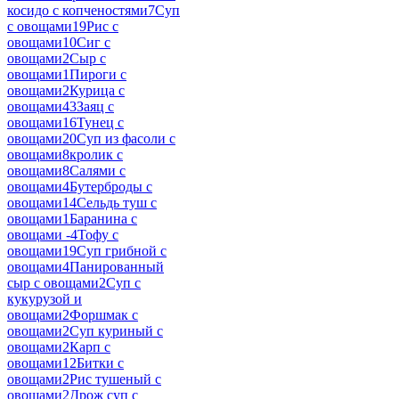
косидо с копченостями
7
Суп
с овощами
19
Рис с
овощами
10
Сиг с
овощами
2
Сыр с
овощами
1
Пироги с
овощами
2
Курица с
овощами
43
Заяц с
овощами
16
Тунец с
овощами
20
Суп из фасоли с
овощами
8
кролик с
овощами
8
Салями с
овощами
4
Бутерброды с
овощами
14
Сельдь туш с
овощами
1
Баранина с
овощами -
4
Тофу с
овощами
19
Суп грибной с
овощами
4
Панированный
сыр с овощами
2
Суп с
кукурузой и
овощами
2
Форшмак с
овощами
2
Суп куриный с
овощами
2
Карп с
овощами
12
Битки с
овощами
2
Рис тушеный с
овощами
2
Дрож суп с