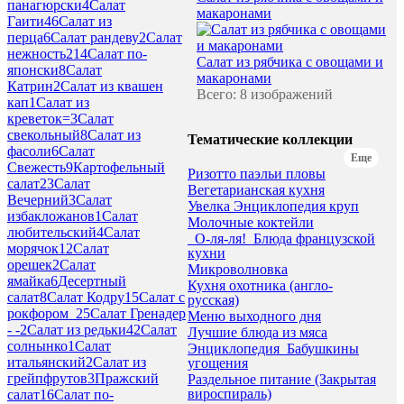
панагюрски
4
Салат
макаронами
Гаити
46
Салат из
перца
6
Салат рандеву
2
Салат
нежность2
14
Салат по-
Салат из рябчика с овощами и
японски
8
Салат
макаронами
Катрин
2
Салат из квашен
Всего: 8 изображений
кап
1
Салат из
креветок=
3
Салат
свекольный
8
Салат из
Тематические коллекции
фасоли
6
Салат
Еще
Свежесть
9
Картофельный
Ризотто паэльи пловы
салат
23
Салат
Вегетарианская кухня
Вечерний
3
Салат
Увелка Энциклопедия круп
избакложанов
1
Салат
Молочные коктейли
любительский
4
Салат
_О-ля-ля!_Блюда французской
морячок
12
Салат
кухни
орешек
2
Салат
Микроволновка
ямайка
6
Десертный
Кухня охотника (англо-
салат
8
Салат Кодру
15
Салат с
русская)
рокфором_2
5
Салат Гренадер
Меню выходного дня
- -
2
Салат из редьки
42
Салат
Лучшие блюда из мяса
солнынко
1
Салат
Энциклопедия_Бабушкины
итальянский
2
Салат из
угощения
грейпфрутов
3
Пражский
Раздельное питание (Закрытая
вироспираль)
салат
16
Салат по-