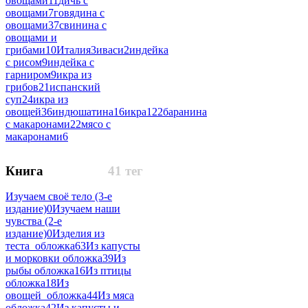
овощами
11
дичь с
овощами
7
говядина с
овощами
37
свинина с
овощами и
грибами
10
Италия
3
иваси
2
индейка
с рисом
9
индейка с
гарниром
9
икра из
грибов
21
испанский
суп
24
икра из
овощей
36
индюшатина
16
икра
122
баранина
с макаронами
22
мясо с
макаронами
6
Книга
41 тег
Изучаем своё тело (3-е
издание)
0
Изучаем наши
чувства (2-е
издание)
0
Изделия из
теста_обложка
63
Из капусты
и морковки обложка
39
Из
рыбы обложка
16
Из птицы
обложка
18
Из
овощей_обложка
44
Из мяса
обложка
42
Из капусты и