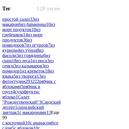
Тег
129 тегов
простой салат
33
из
макарон
6
из баранины
10
из
море прдуктов
10
из
гребешков
14
из море
продуктов
36
из
помидоров
7
из огурцов
7
из
курицы
4
из тунца
8
из
фасоли
3
из говядины
6
из
сыра
18
из леса
1
из риса
3
из
семги
3
из кальмаров
3
из
помидор
1
из креветок
18
из
языка
5
из творога
13
из
фотостудии
293222
рябчик с
яблоками
5
рябчик в
соусе
4
сухофрукты:
яблоко
1
Салат
"Рождественский"
3
Сардский
десерт
1
сицилийский
завтрак
1
с макаронами
13
Еще
99
с косточкой
10
с ананасом
6
со
сдом
5
с яблоком
10
с