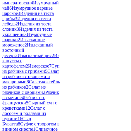
императорски
4
Изумрудный
чай
6
Изумрудное варенье
царское
3
Изделия из теста
грибы
3
Изделия из теста
лебедь
2
Изделия из теста
слоник
3
Изделия из теста
украшения
3
Изумрудные
шарики
2
Изысканное
мороженое
2
Изысканный
восточный
десерт
2
Изысканный рис
2
Из
капусты с
картофелем
2
Измерское
7
Суп
из рябчика с грибами
5
Салат
из рябчика с овощами и
макаронами
8
Салат-коктейль
из рябчиков
2
Салат из
рябчиков с овощами
2
Рябчик
в сметане
4
Рябчик по-
французски
5
Сырный суп с
креветками
12
Салат с
лососем и роллами из
цукини
16
Сыр
Буратта
8
Суфле с творогом в
винном сиропе
1
Сливочное