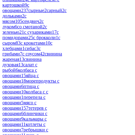
картошкой
9
с
овощами
237
сырные
2
сарный
2
с
дольками
2
с
мясом
105
сендвич
2
с
луком
6
со смотаной
2
с
зеленью
21
с сухариками
17
с
помидорами
25
с брокколи
1
с
сыром
83
с крокетами
10
с
хлебцами
1
сибас
3
с
грибами
7
с соусом
42
свинина
жареная
13
свинина
духовая
13
салат с
рыбой
6
колбаса с
овощами
15
яйца с
овощами
18
морепродукты с
овощами
6
птица с
овощами
10
колбаса с с
овощами
1
перепела с
овощами
5
мясо с
овощами
157
тетерев с
овощами
6
блинчики с
овощами
9
кальмары с
овощами
11
котлеты с
овощами
7
ребрышки с