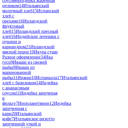
соусом
6
Индейка жаренная
целиком
14
Итальянский
молочный хлеб
15
Испанский
хлеб с
орехами
16
Ирландский
фруктовый
хлеб
15
Ирландский пресный
хлеб
16
Индийские лепешки с
цукини и
кариандром
21
Ирландский
мясной пирог
10
Икура суши
Разное оформление
34
Ика
гесо
9
Иваши из свежей
рыбы
9
Иваши из
маринованной
рыбы
11
Инжир
10
Испаньола
17
Итальянский
хлеб с базиликом
14
Индейка
с ананасовым
соусом
11
Индейка запеченая
в
фольге
7
Инопланетянин
12
Индейка
запеченная с
кари
20
Итальянский
кофе
7
Итальянское ризотто
запеченной уткой и