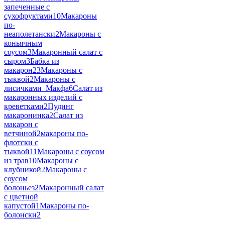
запеченные с
сухофруктами
10
Макароны
по-
неаполетански
2
Макароны с
коньячным
соусом
3
Макаронный салат с
сыром
3
Бабка из
макарон
23
Макароны с
тыквой
2
Макароны с
лисичками_Макфа
6
Салат из
макаронных изделий с
креветками
2
Пудинг
макаронинка
2
Салат из
макарон с
ветчиной
2
макароны по-
флотски с
тыквой
11
Макароны с соусом
из трав
10
Макароны с
клубникой
2
Макароны с
соусом
болоньез
2
Макаронный салат
с цветной
капустой
1
Макароны по-
болонски
2