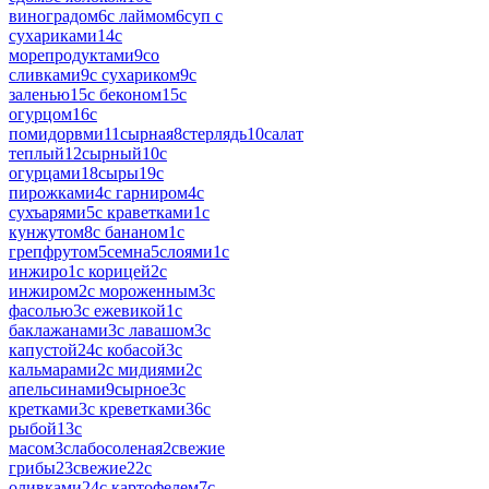
виноградом
6
с лаймом
6
суп с
сухариками
14
с
морепродуктами
9
со
сливками
9
с сухариком
9
с
заленью
15
с беконом
15
с
огурцом
16
с
помидорвми
11
сырная
8
стерлядь
10
салат
теплый
12
сырный
10
с
огурцами
18
сыры
19
с
пирожками
4
с гарниром
4
с
сухъарями
5
с краветками
1
с
кунжутом
8
с бананом
1
с
грепфрутом
5
семна
5
слоями
1
с
инжиро
1
с корицей
2
с
инжиром
2
с мороженным
3
с
фасолью
3
с ежевикой
1
с
баклажанами
3
с лавашом
3
с
капустой
24
с кобасой
3
с
кальмарами
2
с мидиями
2
с
апельсинами
9
сырное
3
с
кретками
3
с креветками
36
с
рыбой
13
с
масом
3
слабосоленая
2
свежие
грибы
23
свежие
22
с
оливками
24
с картофелем
7
с