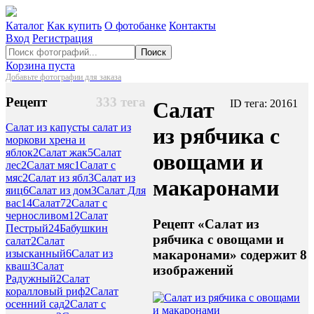
Каталог
Как купить
О фотобанке
Контакты
Вход
Регистрация
Поиск
Корзина пуста
Добавьте фотографии для заказа
Рецепт
333 тега
Салат
ID тега: 20161
Салат из капусты салат из
из рябчика с
моркови хрена и
яблок
2
Салат жак
5
Салат
овощами и
лес
2
Салат мяс
1
Салат с
мяс
2
Салат из ябл
3
Салат из
макаронами
яиц
6
Салат из дом
3
Салат Для
вас
14
Салат
72
Салат с
черносливом
12
Салат
Рецепт «Салат из
Пестрый
24
Бабушкин
рябчика с овощами и
салат
2
Салат
макаронами» содержит 8
изысканный
6
Салат из
кваш
3
Салат
изображений
Радужный
2
Салат
коралловый риф
2
Салат
осенний сад
2
Салат с