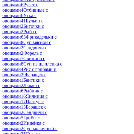
овощами
6
Рулет с
овощами
4
Отбивные с
овощами
6
Утка с
овощами
41
Бульон с
овощами
2
Биточки с
овощами
2
Рыба с
овощами
63
Фрикадельки с
овощами
8
Суп мясной с
овощами
2
Сандвичи с
овощами
2
Форель с
овощами
7
Свинина с
овощами
8
Суп из цыпленка с
овощами
4
Рис с грибами и
овощами
29
Баращек с
овощами
1
Бантики с
овощами
2
Лаваш с
овощами
6
Рыбник с
овощами
16
Яичница с
овощами
17
Палтус с
овощами
13
Барашек с
овощами
2
Сэндвичи с
овощами
5
Грибы с
овощами
2
Индейка с
овощами
2
Суп молочный с
овощами
25
Судак с