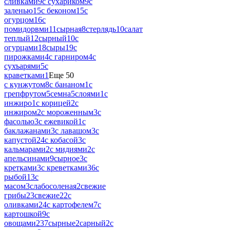
сливками
9
с сухариком
9
с
заленью
15
с беконом
15
с
огурцом
16
с
помидорвми
11
сырная
8
стерлядь
10
салат
теплый
12
сырный
10
с
огурцами
18
сыры
19
с
пирожками
4
с гарниром
4
с
сухъарями
5
с
краветками
1
Еще 50
с кунжутом
8
с бананом
1
с
грепфрутом
5
семна
5
слоями
1
с
инжиро
1
с корицей
2
с
инжиром
2
с мороженным
3
с
фасолью
3
с ежевикой
1
с
баклажанами
3
с лавашом
3
с
капустой
24
с кобасой
3
с
кальмарами
2
с мидиями
2
с
апельсинами
9
сырное
3
с
кретками
3
с креветками
36
с
рыбой
13
с
масом
3
слабосоленая
2
свежие
грибы
23
свежие
22
с
оливками
24
с картофелем
7
с
картошкой
9
с
овощами
237
сырные
2
сарный
2
с