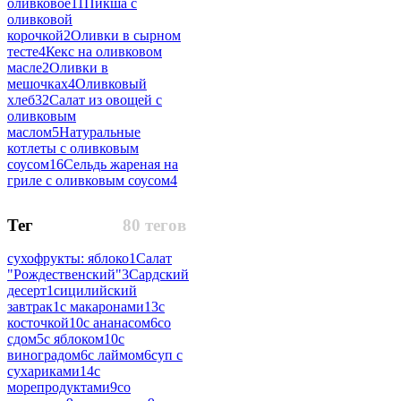
оливковое
11
Пикша с
оливковой
корочкой
2
Оливки в сырном
тесте
4
Кекс на оливковом
масле
2
Оливки в
мешочках
4
Оливковый
хлеб
32
Салат из овощей с
оливковым
маслом
5
Натуральные
котлеты с оливковым
соусом
16
Сельдь жареная на
гриле с оливковым соусом
4
Тег
80 тегов
сухофрукты: яблоко
1
Салат
"Рождественский"
3
Сардский
десерт
1
сицилийский
завтрак
1
с макаронами
13
с
косточкой
10
с ананасом
6
со
сдом
5
с яблоком
10
с
виноградом
6
с лаймом
6
суп с
сухариками
14
с
морепродуктами
9
со