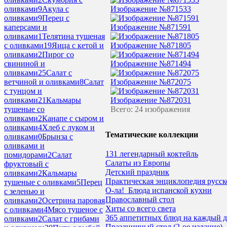
Изображение №871533
оливками
9
Акула с
оливками
9
Перец с
Изображение №871591
каперсами и
оливками
1
Телятина тушеная
Изображение №871805
с оливками
19
Яица с кетой и
оливками
2
Пирог со
Изображение №871494
свининой и
оливками
25
Салат с
Изображение №872075
ветчиной и оливками
8
Салат
с тунцом и
Изображение №872031
оливками
21
Кальмары
Всего: 24 изображения
тушеные со
оливками
2
Канапе с сыром и
оливками
4
Хлеб с луком и
Тематические коллекции
оливками
0
Брынза с
оливками и
131 легендарный коктейль
помидорами
2
Салат
Салаты из Европы
фруктовый с
Детский праздник
оливками
2
Кальмары
Практическая энциклопедия русск
тушеные с оливками
5
Перец
О-ла!_Блюда испанской кухни
с зеленью и
Православный стол
оливками
2
Осетрина паровая
Хиты со всего света
с оливками
4
Мясо тушеное с
365 аппетитных блюд на каждый д
оливками
2
Салат с грибами
Праздничный стол (2-ое издание)