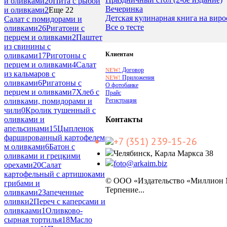
и оливками
20
Пита с рыбой
Вечеринка
и оливками
2
Еще 22
Детская кулинарная книга на вир
Салат с помидорами и
Все о тесте
оливками
26
Ригатони с
перцем и оливками
2
Паштет
из свинины с
Клиентам
оливками
17
Риготоны с
перцем и оливками
4
Салат
Договор
NEW!
из кальмаров с
Приложения
NEW!
оливками
6
Ригатоны с
О фотобанке
перцем и оливками
7
Хлеб с
Прайс
Регистрация
оливками, помидорами и
чили
0
Кролик тушенный с
оливками и
Контакты
апельсинами
15
Цыпленок
фаршированный картофелем
+7 (351) 239-15-26
м оливками
6
Батон с
Челябинск, Карла Маркса 38
оливками и грецкими
foto@arkaim.biz
орехами
20
Салат
картофельный с артишоками
© ООО «Издательство «Миллион
грибами и
Терпение...
оливками
2
Запеченные
оливки
2
Переч с каперсами и
оливкаами
1
Оливково-
сырная тортилья
18
Масло