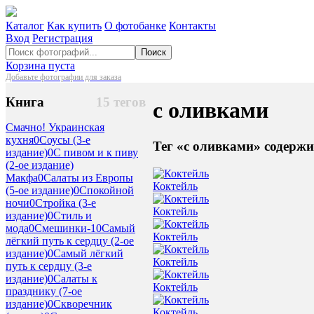
Каталог
Как купить
О фотобанке
Контакты
Вход
Регистрация
Поиск
Корзина пуста
Добавьте фотографии для заказа
Книга
15 тегов
с оливками
Смачно! Украинская
кухня
0
Соусы (3-е
Тег «с оливками» содержи
издание)
0
С пивом и к пиву
(2-ое издание)
Макфа
0
Салаты из Европы
Коктейль
(5-ое издание)
0
Спокойной
ночи
0
Стройка (3-е
Коктейль
издание)
0
Стиль и
мода
0
Смешинки-1
0
Самый
Коктейль
лёгкий путь к сердцу (2-ое
издание)
0
Самый лёгкий
Коктейль
путь к сердцу (3-е
издание)
0
Салаты к
Коктейль
празднику (7-ое
издание)
0
Скворечник
Коктейль