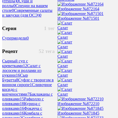
(птицы)
0
Суши и
роллы
0
Специи на вашем
Изображение №872164
столе
0
Современные салаты
и закуски (для ОСЭ)
0
Изображение №871501
Салат
Серия
1 тег
Салат
Супермодели
0
Салат
Рецепт
52 тега
Салат
Сырный суп с
Салат
креветками
12
Салат с
лососем и роллами из
Салат
цукини
16
Сыр
Буратта
8
Суфле с творогом в
Салат
винном сиропе
1
Сливочное
косидо с
Салат
копченостями
7
Баклажаны с
оливками
15
Рафаэлло с
Изображение №872210
оливками
18
Курица с
оливками
16
Фокачча с
Изображение №871845
оливками
16
Комбала с
оливками
2
Скумбрия с