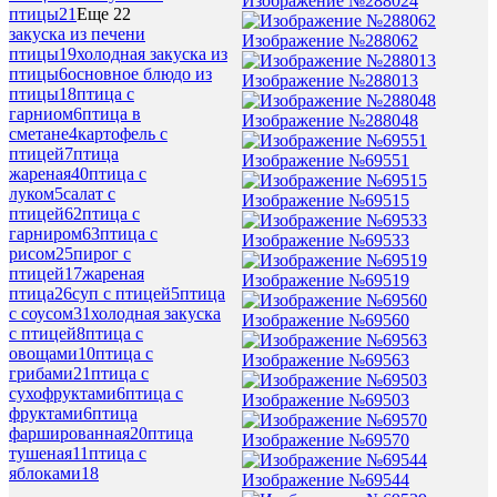
Изображение №288024
птицы
21
Еще 22
закуска из печени
Изображение №288062
птицы
19
холодная закуска из
птицы
6
основное блюдо из
Изображение №288013
птицы
18
птица с
гарниом
6
птица в
Изображение №288048
сметане
4
картофель с
птицей
7
птица
Изображение №69551
жареная
40
птица с
луком
5
салат с
Изображение №69515
птицей
62
птица с
гарниром
63
птица с
Изображение №69533
рисом
25
пирог с
птицей
17
жареная
Изображение №69519
птица
26
суп с птицей
5
птица
с соусом
31
холодная закуска
Изображение №69560
с птицей
8
птица с
овощами
10
птица с
Изображение №69563
грибами
21
птица с
сухофруктами
6
птица с
Изображение №69503
фруктами
6
птица
фаршированная
20
птица
Изображение №69570
тушеная
11
птица с
яблоками
18
Изображение №69544