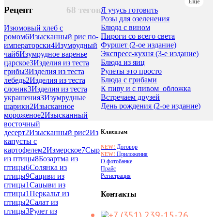
Еще
Рецепт
68 тегов
Я учусь готовить
Розы для озеленения
Блюда с вином
Изюмовый хлеб с
Пироги со всего света
ромом
6
Изысканный рис по-
Фуршет (2-ое издание)
императорски
4
Изумрудный
Экспресс-кухня (3-е издание)
чай
6
Изумрудное варенье
Блюда из яиц
царское
3
Изделия из теста
Рулеты это просто
грибы
3
Изделия из теста
Блюда с грибами
лебедь
2
Изделия из теста
К пиву и с пивом_обложка
слоник
3
Изделия из теста
Встречаем друзей
украшения
3
Изумрудные
День рождения (2-ое издание)
шарики
2
Изысканное
мороженое
2
Изысканный
восточный
Клиентам
десерт
2
Изысканный рис
2
Из
капусты с
Договор
NEW!
картофелем
2
Измерское
7
Сыр
Приложения
NEW!
из птицы
8
Бозартма из
О фотобанке
птицы
6
Солянка из
Прайс
птицы
9
Сациви из
Регистрация
птицы
1
Сацыви из
птицы
1
Перкальт из
Контакты
птицы
2
Салат из
птицы
3
Рулет из
+7 (351) 239-15-26