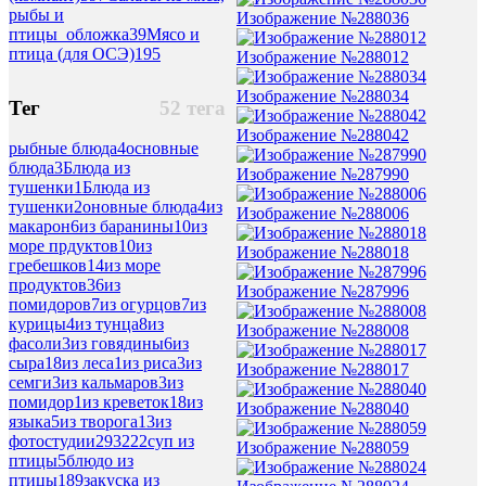
рыбы и
Изображение №288036
птицы_обложка
39
Мясо и
птица (для ОСЭ)
195
Изображение №288012
Изображение №288034
Тег
52 тега
Изображение №288042
рыбные блюда
4
основные
блюда
3
Блюда из
Изображение №287990
тушенки
1
Блюда из
тушенки
2
оновные блюда
4
из
Изображение №288006
макарон
6
из баранины
10
из
море прдуктов
10
из
Изображение №288018
гребешков
14
из море
продуктов
36
из
Изображение №287996
помидоров
7
из огурцов
7
из
курицы
4
из тунца
8
из
Изображение №288008
фасоли
3
из говядины
6
из
сыра
18
из леса
1
из риса
3
из
Изображение №288017
семги
3
из кальмаров
3
из
помидор
1
из креветок
18
из
Изображение №288040
языка
5
из творога
13
из
фотостудии
293222
суп из
Изображение №288059
птицы
5
блюдо из
птицы
189
закуска из