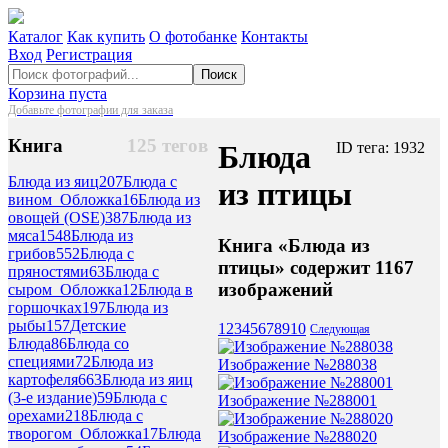
Каталог
Как купить
О фотобанке
Контакты
Вход
Регистрация
Поиск
Корзина пуста
Добавьте фотографии для заказа
Книга
125 тегов
Блюда
ID тега: 1932
Блюда из яиц
207
Блюда с
из птицы
вином_Обложка
16
Блюда из
овощей (OSE)
387
Блюда из
мяса
1548
Блюда из
Книга «Блюда из
грибов
552
Блюда с
птицы» содержит 1167
пряностями
63
Блюда с
изображений
сыром_Обложка
12
Блюда в
горшочках
197
Блюда из
рыбы
157
Детские
1
2
3
4
5
6
7
8
9
10
Следующая
Блюда
86
Блюда со
специями
72
Блюда из
Изображение №288038
картофеля
663
Блюда из яиц
(3-е издание)
59
Блюда с
Изображение №288001
орехами
218
Блюда с
творогом_Обложка
17
Блюда
Изображение №288020