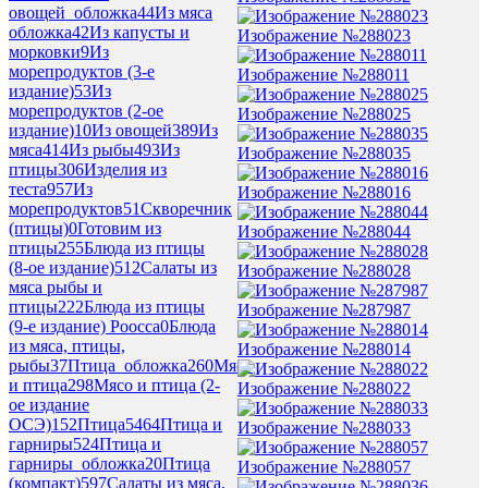
овощей_обложка
44
Из мяса
обложка
42
Из капусты и
Изображение №288023
морковки
9
Из
морепродуктов (3-е
Изображение №288011
издание)
53
Из
морепродуктов (2-ое
Изображение №288025
издание)
10
Из овощей
389
Из
мяса
414
Из рыбы
493
Из
Изображение №288035
птицы
306
Изделия из
теста
957
Из
Изображение №288016
морепродуктов
51
Скворечник
(птицы)
0
Готовим из
Изображение №288044
птицы
255
Блюда из птицы
(8-ое издание)
512
Салаты из
Изображение №288028
мяса рыбы и
птицы
222
Блюда из птицы
Изображение №287987
(9-е издание) Роосса
0
Блюда
из мяса, птицы,
Изображение №288014
рыбы
37
Птица_обложка
260
Мясо
и птица
298
Мясо и птица (2-
Изображение №288022
ое издание
ОСЭ)
152
Птица
5464
Птица и
Изображение №288033
гарниры
524
Птица и
гарниры_обложка
20
Птица
Изображение №288057
(компакт)
597
Салаты из мяса,