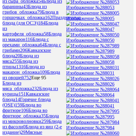
из сыра_обложка
54
Блюда из
баранины
43
Блюда из
Изображение №288053
грибов_обложка
79
Блюда в
горшочках_обложка
162
Праздничные
Изображение №288005
блюда (для ОСЭ)
184
Блюда
из
Изображение №288047
картофеля_обложка
58
Блюда
из макарон
116
Блюда с
Изображение №288050
орехами_обложка
64
Блюда с
грибами
206
Кавказские
Изображение №287989
блюда
20
Блюда из
мяса
255
Блюда из
Изображение №288058
птицы
1316
Блюда из
макарон_обложка
109
Блюда
Изображение №288031
из овощей
752
Еще 95
Блюда из
Изображение №288026
мяса_обложка
232
Блюда из
курицы
151
Кавказские
Изображение №288064
блюда
14
Горячие блюда
(OSE)
159
Блюда во
Изображение №288041
фритюре
106
Блюда во
фритюре_обложка
35
Блюда
Изображение №287995
из микроволновки
259
Блюда
из фасоли
0
Блюда из яиц (2-е
Изображение №287984
издание)
29
Мясные