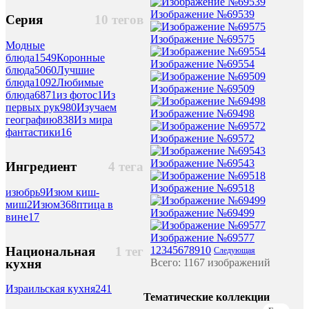
Изображение №69539
Серия
10 тегов
Изображение №69575
Модные
блюда
1549
Коронные
Изображение №69554
блюда
5060
Лучшие
блюда
1092
Любимые
Изображение №69509
блюда
6871
из фотос
1
Из
первых рук
980
Изучаем
Изображение №69498
географию
838
Из мира
фантастики
16
Изображение №69572
Изображение №69543
Ингредиент
4 тега
Изображение №69518
изюбрь
9
Изюм киш-
миш
2
Изюм
368
птица в
Изображение №69499
вине
17
Изображение №69577
Национальная
1 тег
1
2
3
4
5
6
7
8
9
10
Следующая
кухня
Всего: 1167 изображений
Израильская кухня
241
Тематические коллекции