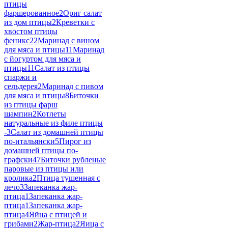
птицы
фаршерованное
2
Ориг салат
из дом птицы
2
Креветки с
хвостом птицы
феникс
22
Маринад с вином
для мяса и птицы
11
Маринад
с йогуртом для мяса и
птицы
11
Салат из птицы
спаржи и
сельдерея
2
Маринад с пивом
для мяса и птицы
8
Биточки
из птицы фарш
шампин
2
Котлеты
натуральные из филе птицы
-
3
Салат из домашней птицы
по-итальянски
5
Пирог из
домашней птицы по-
графски
47
Биточки рубленые
паровые из птицы или
кролика
2
Птица тушенная с
лечо
3
Запеканка жар-
птица
1
Запеканка жар-
птица
1
Запеканка жар-
птица
4
Яйца с птицей и
грибами
2
Жар-птица
2
Яица с