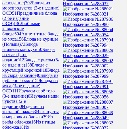
ое издание)
302
Блюда из
Изображение №288037
морепродуктов (3-е издание)
ОСЭ
51
Праздничные блюда
Изображение №288021
(2-ое издание
ОСЭ)
136
Любимые
Изображение №287986
кавказские
блюда
604
Аппетитные блюда
Изображение №288054
из мяса
156
Блюда из курицы
(Польша)
73
Блюда
Изображение №287994
итальянской кухни
0
Блюда
из мяса (2-ое
Изображение №288029
издание)
12
Блюда с рисом (5-
ое издание)
138
Блюда с
Изображение №288002
хрустящей корочкой
18
Блюда
из сыра (заказное)
0
Блюда из
Изображение №287999
рубленого мяса
159
Блюда из
мяса (3-ое издание)
Изображение №287991
ОСЭ
111
Изучаем своё тело
(3-е издание)
0
Изучаем наши
Изображение №288056
чувства (2-е
издание)
0
Изделия из
Изображение №288007
теста_обложка
63
Из капусты
и морковки обложка
39
Из
Изображение №288049
рыбы обложка
16
Из птицы
обложка
18
Из
Изображение №288032