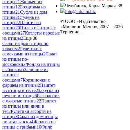
птицы
21
Жюльен из
Челябинск, Карла Маркса 38
птицы
12
Бозартама из
foto@arkaim.biz
птицы
21
Суфле из дом
птицы
2
Студень из
© ООО «Издательство
птицы
22
Паштет из
«Миллион Меню», 2007—2026
птицы
20
Пилав из птицы с
Терпение...
овощами
27
Котлеты паровые
из птицы
2
Еще 38
Салат из дом птицы по
кюхенм
2
Рулетики с
семечками из птицы
2
Салат
из птицы по-
московски
2
Фондю из птицы
с яблоком
5
Заливное из
птицы с
овощами
7
Корзиночки с
фаршем из птицы
2
Паштет
из птицы в тесте
2
Закуска из
печени и птицы
6
Рассольник
с мякотью птицы
22
Паштет
из птицы или дичи в
тес
2
Рулетики ассорти из
птицы
8
Салат из дом птицы
по итальянски
4
Жюльен из
птицы с грибами
10
Филе