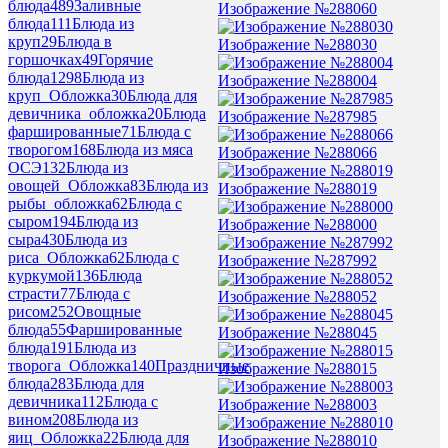
блюда
489
Заливные
Изображение №288060
блюда
111
Блюда из
круп
29
Блюда в
Изображение №288030
горшочках
49
Горячие
блюда
1298
Блюда из
Изображение №288004
круп_Обложка
30
Блюда для
девичника_обложка
20
Блюда
Изображение №287985
фаршированные
71
Блюда с
творогом
168
Блюда из мяса
Изображение №288066
ОСЭ
132
Блюда из
овощей_Обложка
83
Блюда из
Изображение №288019
рыбы_обложка
62
Блюда с
сыром
194
Блюда из
Изображение №288000
сыра
430
Блюда из
риса_Обложка
62
Блюда с
Изображение №287992
куркумой
136
Блюда
страсти
77
Блюда с
Изображение №288052
рисом
252
Овощные
блюда
55
Фаршированные
Изображение №288045
блюда
191
Блюда из
творога_Обложка
140
Праздничные
Изображение №288015
блюда
283
Блюда для
девичника
112
Блюда с
Изображение №288003
вином
208
Блюда из
яиц_Обложка
22
Блюда для
Изображение №288010