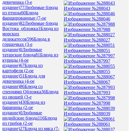
девичника (3-е
издание)
77
Любимые блюда
Изображение №288043
из птицы
60
Блюда
фаршированные (7-ое
Изображение №288046
издание)
82
Любимые блюда
Востока_обложка
1
Блюда из
Изображение №287988
морских
деликатесов
596
Блюда в
Изображение №288027
горшочках (3-е
издание)
0
Любимые
Изображение №288051
татарские блюда
81
Блюда из
курицы (4-ое
Изображение №287997
издание)
67
Блюда из
картофеля (2-ое
Изображение №288055
издание)
51
Блюда для
девичника (4-ое
Изображение №288067
издание)
86
Блюда со
специями Обложка
36
Блюда
Изображение №287993
из овощей (3-е
издание)
430
Блюда из
Изображение №287998
баранины (2-ое
издание)
0
Любимые
Изображение №288039
индийские блюда
116
Блюда
из грибов (2-ое
Изображение №288061
издание)
27
Блюда из мяса (7-