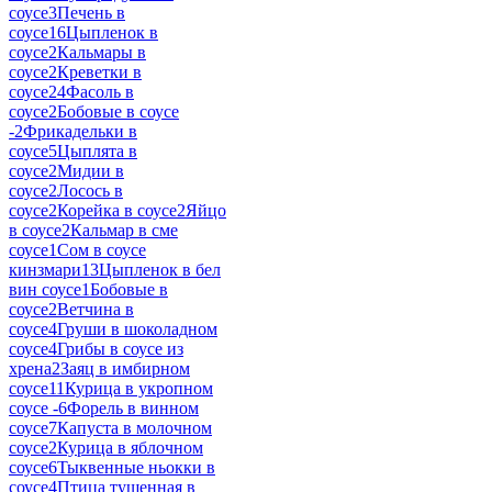
соусе
3
Печень в
соусе
16
Цыпленок в
соусе
2
Кальмары в
соусе
2
Креветки в
соусе
24
Фасоль в
соусе
2
Бобовые в соусе
-
2
Фрикадельки в
соусе
5
Цыплята в
соусе
2
Мидии в
соусе
2
Лосось в
соусе
2
Корейка в соусе
2
Яйцо
в соусе
2
Кальмар в сме
соусе
1
Сом в соусе
кинзмари
13
Цыпленок в бел
вин соусе
1
Бобовые в
соусе
2
Ветчина в
соусе
4
Груши в шоколадном
соусе
4
Грибы в соусе из
хрена
2
Заяц в имбирном
соусе
11
Курица в укропном
соусе -
6
Форель в винном
соусе
7
Капуста в молочном
соусе
2
Курица в яблочном
соусе
6
Тыквенные ньокки в
соусе
4
Птица тушенная в