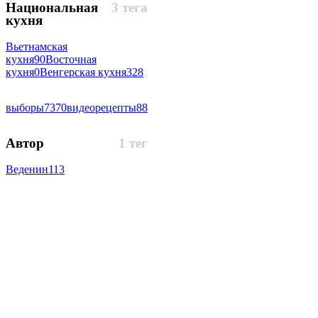
Национальная
3 тега
кухня
Вьетнамская
кухня
90
Восточная
кухня
0
Венгерская кухня
328
выборы
7370
видеорецепты
88
Автор
1 тег
Веденин
113