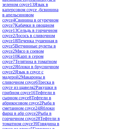
зеленом соусе
13
Язык в
каперсовом соусе -
6
свинина
в апельсиновом
соусе
4
Свинина в огуречном
соусе
7
Кабачки в овощном
соусе
13
Сельдь в горчичном
соусе
2
Лосось в сливочном
соусе
18
Печенка тушенная в
соусе
5
Ветчинные рулеты в
соусе
2
Мясо в соевом
соусе
10
Карп в сером
соусе
7
Телятина в томатном
соусе
2
Яблоки в брусничном
соусе
2
Язык в соусе с
мадерой
2
Макароны в
сливочном соусе
6
Треска в
соусе из щавеля
2
Ракушки в
грибном соусе
16
Тефтели в
сырном соусе
8
Тефтели в
абрикосовом соусе
2
Рыба в
сметанном соусе
24
Яблоки
фарш в абр соусе
2
Рыба в
горчичном соусе
28
Тефтели в
томатном соусе
39
Говядина в
соусе из хрена
5
Говядина в