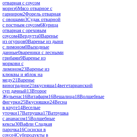
отварная с соусом
морнэ
6
Мясо отварное с
гарниром
2
Форель отварная
с овощами
3
Судак отварной
с постным соусом
6
Курица
отварная с ореховым
соусом
4
Вердутта
0
Варенье
из огурцов
0
Варенье из дыни
с лимоном
0
Выходные
данные
0
вареники с лесными
грибами
9
Варенье из
моркови с
лимоном
23
Варенье из
клюквы и яблок на
меду
21
Варенье
виноградное
21
вкусняша
14
вегетарианский
суп дачный
13
Второе
Жульенас
16
Витафарм
16
Вешалица
18
Волшебные
фигурки
25
Вкусняшки
24
Весна
в круге
14
Веселые
уточки
17
Ватрушка
17
Ватрушка
с ананасом
15
Волшебные
кексы
30
Вафли Сладкая
парочка
16
Сосиски в
соусе
4
Субпродукты в