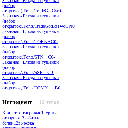
Заказная - Блюда из тушенки
(набор
открыток)/Fonts/TradeGotCyr
0
-
Заказная - Блюда из тушенки
(набор
открыток)/Fonts/TradeGotBdTwoCyr
0
-
Заказная - Блюда из тушенки
(набор
открыток)/Fonts/TORNAC
0
-
Заказная - Блюда из тушенки
(набор
открыток)/Fonts/STN__C
0
-
Заказная - Блюда из тушенки
(набор
открыток)/Fonts/SSR__C
0
-
Заказная - Блюда из тушенки
(набор
открыток)/Fonts/OPMN___B
0
Ингредиент
13 тегов
Криветки тигровые
1
курица
отварная
13
взбитые
белки
12
вырезка