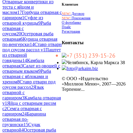
Отварные конвертики из
Клиентам
теста с яйцом и
маслом
17
Горбуша отварная с
Договор
NEW!
гарниром
1
Суфле из
Приложения
NEW!
О фотобанке
отварной курицы
9
Рыба
Прайс
отварная с
Регистрация
соусом
20
Осетровая рыба
отварная
6
Курица отварная
Контакты
по-венгерски
14
Ставр отварн
под соусом рассол v
1
Паштет
+7 (351) 239-15-26
из отварной
говядины
14
Камбала
Челябинск, Карла Маркса 38
отварная
3
Салат из овощей с
foto@arkaim.biz
отварным языком
9
Рыба
отварная с яблоками и
© ООО «Издательство
хреном
8
Ставр отварн под
«Миллион Меню», 2007—2026
соусом рассол
2
Язык
Терпение...
отварной с
гарниром
3
Камбала отварная
v
1
Яйца с отварным рисом
с
2
Семга отварная с
гарниром
24
Баранина
отварная по-
грузински
15
Судак
отварной
4
Осетровая рыба