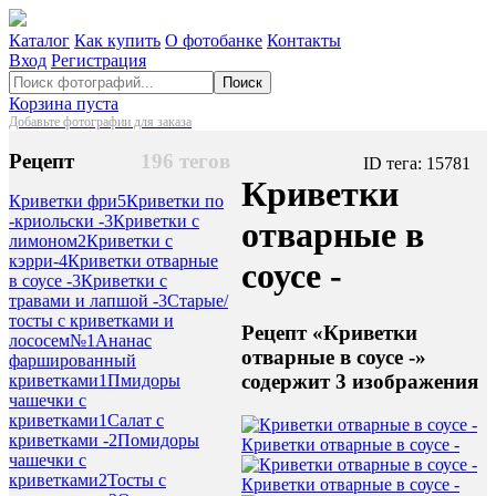
Каталог
Как купить
О фотобанке
Контакты
Вход
Регистрация
Поиск
Корзина пуста
Добавьте фотографии для заказа
Рецепт
196 тегов
ID тега: 15781
Криветки
Криветки фри
5
Криветки по
-криольски -
3
Криветки с
отварные в
лимоном
2
Криветки с
кэрри-
4
Криветки отварные
соусе -
в соусе -
3
Криветки с
травами и лапшой -
3
Старые/
тосты с криветками и
Рецепт «Криветки
лососем№
1
Ананас
отварные в соусе -»
фаршированный
содержит 3 изображения
криветками
1
Пмидоры
чашечки с
криветками
1
Салат с
криветками -
2
Помидоры
Криветки отварные в соусе -
чашечки с
криветками
2
Тосты с
Криветки отварные в соусе -