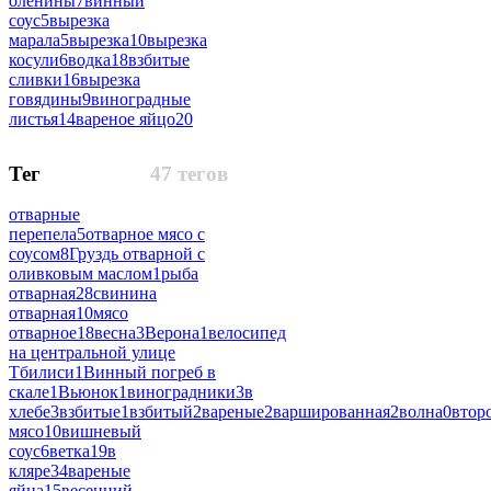
оленины
7
винный
соус
5
вырезка
марала
5
вырезка
10
вырезка
косули
6
водка
18
взбитые
сливки
16
вырезка
говядины
9
виноградные
листья
14
вареное яйцо
20
Тег
47 тегов
отварные
перепела
5
отварное мясо с
соусом
8
Груздь отварной с
оливковым маслом
1
рыба
отварная
28
свинина
отварная
10
мясо
отварное
18
весна
3
Верона
1
велосипед
на центральной улице
Тбилиси
1
Винный погреб в
скале
1
Вьюнок
1
виноградники
3
в
хлебе
3
взбитые
1
взбитый
2
вареные
2
варшированная
2
волна
0
втор
мясо
10
вишневый
соус
6
ветка
19
в
кляре
34
вареные
яйца
15
весенний