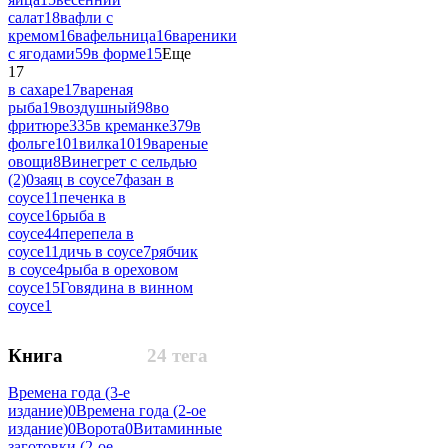
салат
18
вафли с
кремом
16
вафельница
16
вареники
с ягодами
59
в форме
15
Еще
17
в сахаре
17
вареная
рыба
19
воздушный
98
во
фритюре
335
в креманке
379
в
фольге
101
вилка
1019
вареные
овощи
8
Винегрет с сельдью
(2)
0
заяц в соусе
7
фазан в
соусе
11
печенка в
соусе
16
рыба в
соусе
44
перепела в
соусе
11
дичь в соусе
7
рябчик
в соусе
4
рыба в ореховом
соусе
15
Говядина в винном
соусе
1
Книга
24 тега
Времена года (3-е
издание)
0
Времена года (2-ое
издание)
0
Ворота
0
Витаминные
заготовки (2-ое