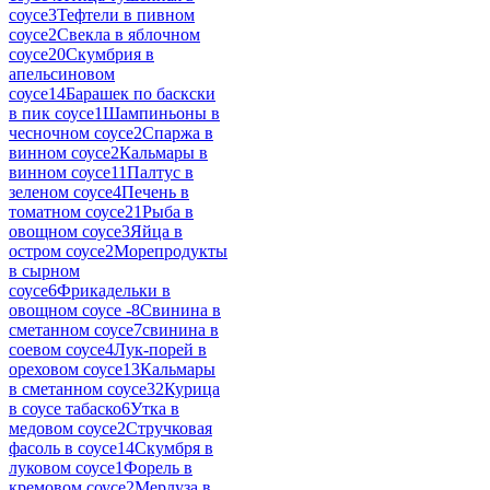
соусе
3
Тефтели в пивном
соусе
2
Свекла в яблочном
соусе
20
Скумбрия в
апельсиновом
соусе
14
Барашек по баскски
в пик соусе
1
Шампиньоны в
чесночном соусе
2
Спаржа в
винном соусе
2
Кальмары в
винном соусе
11
Палтус в
зеленом соусе
4
Печень в
томатном соусе
21
Рыба в
овощном соусе
3
Яйца в
остром соусе
2
Морепродукты
в сырном
соусе
6
Фрикадельки в
овощном соусе -
8
Свинина в
сметанном соусе
7
свинина в
соевом соусе
4
Лук-порей в
ореховом соусе
13
Кальмары
в сметанном соусе
32
Курица
в соусе табаско
6
Утка в
медовом соусе
2
Стручковая
фасоль в соусе
14
Скумбря в
луковом соусе
1
Форель в
кремовом соусе
2
Мерлуза в