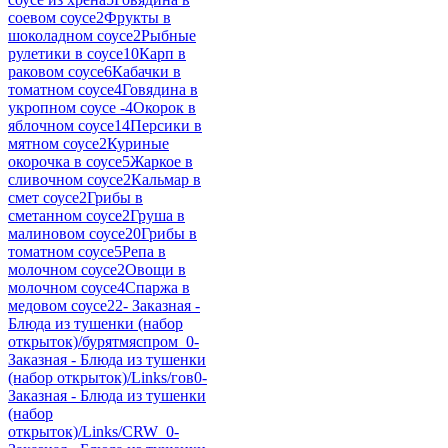
соевом соусе
2
Фрукты в
шоколадном соусе
2
Рыбные
рулетики в соусе
10
Карп в
раковом соусе
6
Кабачки в
томатном соусе
4
Говядина в
укропном соусе -
4
Окорок в
яблочном соусе
14
Персики в
мятном соусе
2
Куриные
окорочка в соусе
5
Жаркое в
сливочном соусе
2
Кальмар в
смет соусе
2
Грибы в
сметанном соусе
2
Груша в
малиновом соусе
20
Грибы в
томатном соусе
5
Репа в
молочном соусе
2
Овощи в
молочном соусе
4
Спаржа в
медовом соусе
22
- Заказная -
Блюда из тушенки (набор
открыток)/бурятмяспром_
0
-
Заказная - Блюда из тушенки
(набор открыток)/Links/гов
0
-
Заказная - Блюда из тушенки
(набор
открыток)/Links/CRW_
0
-