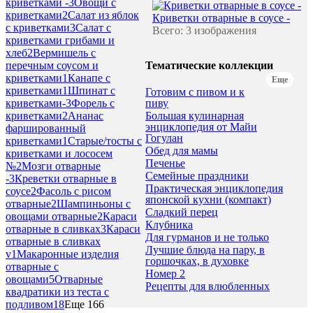
криветками -
3
Овощи с
криветками
2
Салат из яблок
Криветки отварные в соусе -
с криветками
3
Салат с
Всего: 3 изображения
криветками грибами и
хлеб
2
Вермишель с
Тематические коллекции
перечным соусом и
криветками
1
Канапе с
Еще
криветками
1
Шпинат с
Готовим с пивом и к
пиву
криветками-
3
Форель с
Большая кулинарная
криветками
2
Ананас
энциклопедия от Майи
фаршированный
Гогулан
криветками
1
Старые/тосты с
Обед для мамы
криветками и лососем
Печенье
№
2
Мозги отварные
Семейные праздники
-
3
Креветки отварные в
Практическая энциклопедия
соусе
2
Фасоль с рисом
японской кухни (компакт)
отварные
2
Шампиньоны с
Сладкий перец
овощами отварные
2
Караси
Клубника
отварные в сливках
3
Караси
Для гурманов и не только
отварные в сливках
Лучшие блюда на пару, в
v
1
Макаронные изделия
горшочках, в духовке
отварные с
Номер 2
овощами
5
Отварные
Рецепты для влюбленных
квадратики из теста с
подливом
18
Еще 166