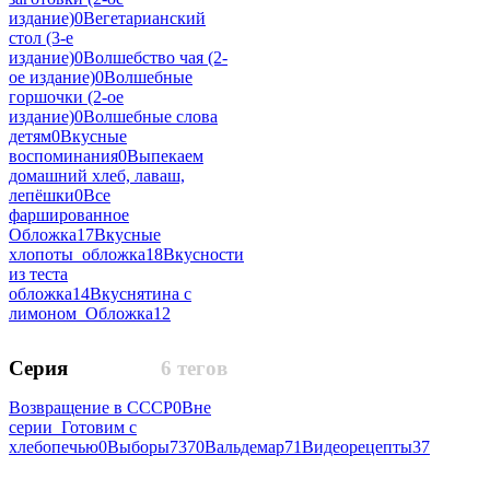
издание)
0
Вегетарианский
стол (3-е
издание)
0
Волшебство чая (2-
ое издание)
0
Волшебные
горшочки (2-ое
издание)
0
Волшебные слова
детям
0
Вкусные
воспоминания
0
Выпекаем
домашний хлеб, лаваш,
лепёшки
0
Все
фаршированное
Обложка
17
Вкусные
хлопоты_обложка
18
Вкусности
из теста
обложка
14
Вкуснятина с
лимоном_Обложка
12
Серия
6 тегов
Возвращение в СССР
0
Вне
серии_Готовим с
хлебопечью
0
Выборы
7370
Вальдемар
71
Видеорецепты
37