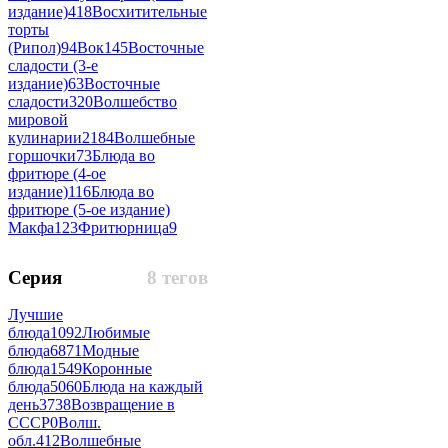
издание)
418
Восхитительные
торты
(Рипол)
94
Вок
145
Восточные
сладости (3-е
издание)
63
Восточные
сладости
320
Волшебство
мировой
кулинарии
2184
Волшебные
горшочки
73
Блюда во
фритюре (4-ое
издание)
116
Блюда во
фритюре (5-ое издание)
Макфа
123
Фритюрница
9
Серия
8 тегов
Лучшие
блюда
1092
Любимые
блюда
6871
Модные
блюда
1549
Коронные
блюда
5060
Блюда на каждый
день
3738
Возвращение в
СССР
0
Волш.
обл.
412
Волшебные