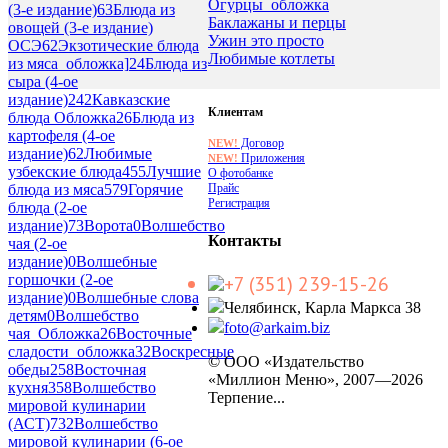
Огурцы_обложка
(3-е издание)
63
Блюда из
Баклажаны и перцы
овощей (3-е издание)
Ужин это просто
ОСЭ
62
Экзотические блюда
Любимые котлеты
из мяса_обложка]
24
Блюда из
сыра (4-ое
издание)
242
Кавказские
Клиентам
блюда Обложка
26
Блюда из
картофеля (4-ое
Договор
NEW!
издание)
62
Любимые
Приложения
NEW!
узбекские блюда
455
Лучшие
О фотобанке
Прайс
блюда из мяса
579
Горячие
Регистрация
блюда (2-ое
издание)
73
Ворота
0
Волшебство
Контакты
чая (2-ое
издание)
0
Волшебные
+7 (351) 239-15-26
горшочки (2-ое
издание)
0
Волшебные слова
Челябинск, Карла Маркса 38
детям
0
Волшебство
foto@arkaim.biz
чая_Обложка
26
Восточные
сладости_обложка
32
Воскресные
© ООО «Издательство
обеды
258
Восточная
«Миллион Меню», 2007—2026
кухня
358
Волшебство
Терпение...
мировой кулинарии
(АСТ)
732
Волшебство
мировой кулинарии (6-ое