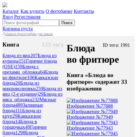
Каталог
Как купить
О фотобанке
Контакты
Вход
Регистрация
Поиск
Корзина пуста
Добавьте фотографии для заказа
Книга
123 тега
Блюда
ID тега: 1991
Блюда из яиц
207
Блюда из
во фритюре
курицы
151
Горячие блюда
(OSE)
159
Блюда с
орехами_обложка
64
Блюда
Книга «Блюда во
во фритюре
106
Кавказские
фритюре» содержит 33
блюда
20
Блюда из
изображения
микроволновки
259
Блюда из
яиц (2-е издание)
29
Блюда из
мяса_обложка
232
Мясные
блюда
489
Заливные
Изображение №77888
блюда
111
Блюда из
круп
29
Кавказские
Изображение №77949
блюда
14
Блюда в
горшочках
49
Горячие
Изображение №77943
блюда
1298
Блюда