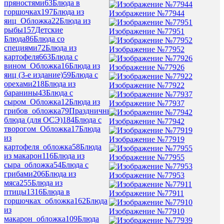
пряностями
63
Блюда в
горшочках
197
Блюда из
Изображение №77944
яиц_Обложка
22
Блюда из
рыбы
157
Детские
Изображение №77951
Блюда
86
Блюда со
специями
72
Блюда из
Изображение №77952
картофеля
663
Блюда с
вином_Обложка
16
Блюда из
Изображение №77926
яиц (3-е издание)
59
Блюда с
орехами
218
Блюда из
Изображение №77922
баранины
43
Блюда с
сыром_Обложка
12
Блюда из
Изображение №77937
грибов_обложка
79
Праздничные
блюда (для ОСЭ)
184
Блюда с
Изображение №77942
творогом_Обложка
17
Блюда
из
Изображение №77919
картофеля_обложка
58
Блюда
из макарон
116
Блюда из
Изображение №77955
сыра_обложка
54
Блюда с
грибами
206
Блюда из
Изображение №77953
мяса
255
Блюда из
птицы
1316
Блюда в
Изображение №77911
горшочках_обложка
162
Блюда
из
Изображение №77910
макарон_обложка
109
Блюда