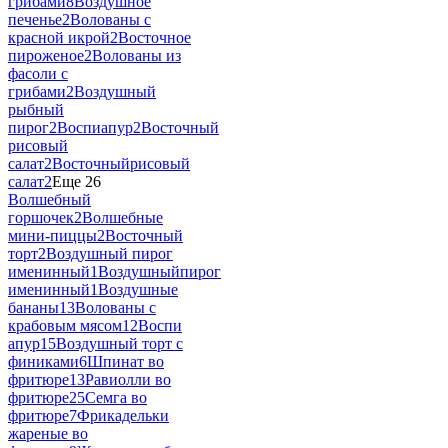
грибами
8
Воздушное
печенье
2
Волованы с
красной икрой
2
Восточное
пироженое
2
Волованы из
фасоли с
грибами
2
Воздушный
рыбный
пирог
2
Воспиапур
2
Восточный
рисовый
салат
2
Восточныйрисовый
салат
2
Еще 26
Волшебный
горшочек
2
Волшебные
мини-пиццы
2
Восточный
торт
2
Воздушный пирог
именинный
1
Воздушныйпирог
именинный
1
Воздушные
бананы
13
Волованы с
крабовым мясом
12
Воспи
апур
15
Воздушный торт с
финиками
6
Шпинат во
фритюре
13
Равиолли во
фритюре
25
Семга во
фритюре
7
Фрикадельки
жареные во