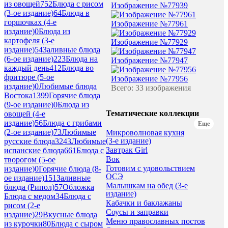
из овощей
752
Блюда с рисом
Изображение №77939
(3-ое издание)
64
Блюда в
горшочках (4-е
Изображение №77961
издание)
0
Блюда из
картофеля (3-е
Изображение №77929
издание)
54
Заливные блюда
(6-ое издание)
223
Блюда на
Изображение №77947
каждый день
412
Блюда во
фритюре (5-ое
Изображение №77956
издание)
0
Любимые блюда
Всего: 33 изображения
Востока
1399
Горячие блюда
(9-ое издание)
0
Блюда из
Тематические коллекции
овощей (4-е
издание)
56
Блюда с грибами
Еще
(2-ое издание)
73
Любимые
Микроволновая кухня
(3-е издание)
русские блюда
3243
Любимые
Завтрак Girl
испанские блюда
661
Блюда с
Вок
творогом (5-ое
Готовим с удовольствием
издание)
0
Горячие блюда (8-
ОСЭ
ое издание)
151
Заливные
Малышкам на обед (3-е
блюда (Рипол)
57
Обложка
издание)
Блюда с медом
34
Блюда с
Кабачки и баклажаны
рисом (2-е
Соусы и заправки
издание)
29
Вкусные блюда
Меню православных постов
из курочки
80
Блюда с сыром