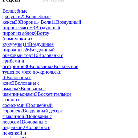
Волшебные
фигурки
25
Волшебные
кексы
30
Ворона
14
Волк
11
Воздушный
пирог с мясом
3
Воздушный
пирог из яблок
6
Вотоу
(пампушки из
кукурузы)
14
Воздушные
пирожные
26
Воздушный
ореховый торт
16
Волованы с
грибами и
осетриной
30
Волованы
3
Воскресное
тушеное мясо по-криольски
-
6
Волованы с
конс
3
Волованы с
омаром
3
Волованы с
шампиньонами
3
Восхетительное
фондю с
сосисками
4
Волшебный
горошек
2
Воздушный десерт
с малиной
2
Волованы с
лососем
1
Волованы с
индейкой
2
Волованы с
печенкой и