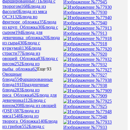
фаршированные
71
Блюда с
Изображение №77945
творогом
168
Блюда из
фасоли
0
Блюда из мяса
Изображение №77930
ОСЭ
132
Блюда во
фритюре_обложка
35
Блюда
Изображение №77940
из круп_Обложка
30
Блюда с
сыром
194
Блюда для
Изображение №77913
девичника_обложка
20
Блюда
из сыра
430
Блюда с
Изображение №77918
куркумой
136
Блюда
страсти
77
Блюда из
Изображение №77920
овощей_Обложка
83
Блюда с
рисом
252
Блюда из
Изображение №77932
рыбы_обложка
62
Еще 93
Овощные
Изображение №77927
блюда
55
Фаршированные
блюда
191
Праздничные
Изображение №77938
блюда
283
Блюда из
риса_Обложка
62
Блюда для
Изображение №77909
девичника
112
Блюда с
вином
208
Блюда из овощей
Изображение №77925
(OSE)
387
Блюда из
мяса
1548
Блюда из
Изображение №77948
творога_Обложка
140
Блюда
из грибов
552
Блюда с
Изображение №77933