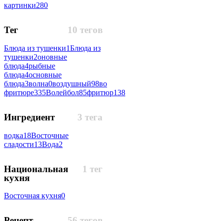
картинки
280
Тег
10 тегов
Блюда из тушенки
1
Блюда из
тушенки
2
оновные
блюда
4
рыбные
блюда
4
основные
блюда
3
волна
0
воздушный
98
во
фритюре
335
Волейбол
85
фритюр
138
Ингредиент
3 тега
водка
18
Восточные
сладости
13
Вода
2
Национальная
1 тег
кухня
Восточная кухня
0
Рецепт
56 тегов