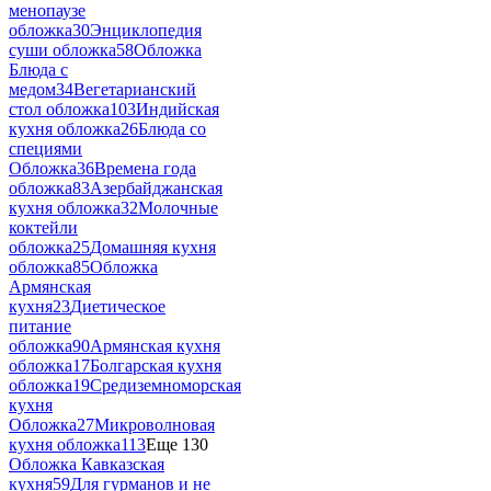
менопаузе
обложка
30
Энциклопедия
суши обложка
58
Обложка
Блюда с
медом
34
Вегетарианский
стол обложка
103
Индийская
кухня обложка
26
Блюда со
специями
Обложка
36
Времена года
обложка
83
Азербайджанская
кухня обложка
32
Молочные
коктейли
обложка
25
Домашняя кухня
обложка
85
Обложка
Армянская
кухня
23
Диетическое
питание
обложка
90
Армянская кухня
обложка
17
Болгарская кухня
обложка
19
Средиземноморская
кухня
Обложка
27
Микроволновая
кухня обложка
113
Еще 130
Обложка Кавказская
кухня
59
Для гурманов и не