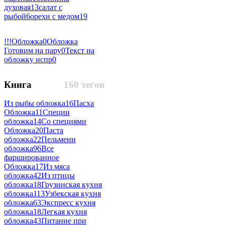
духовая
13
салат с
рыбой
6
орехи с медом
19
!!!Обложка
0
Обложка
Готовим на пару
0
Текст на
обложку испр
0
Книга
160 тегов
Из рыбы обложка
16
Пасха
Обложка
11
Специи
обложка
14
Со специями
Обложка
20
Паста
обложка
22
Пельмени
обложка
96
Все
фаршированное
Обложка
17
Из мяса
обложка
42
Из птицы
обложка
18
Грузинская кухня
обложка
113
Узбекская кухня
обложка
63
Экспресс кухня
обложка
18
Легкая кухня
обложка
43
Питание при