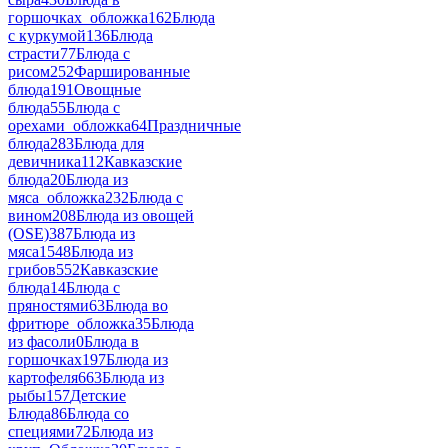
горшочках_обложка
162
Блюда
с куркумой
136
Блюда
страсти
77
Блюда с
рисом
252
Фаршированные
блюда
191
Овощные
блюда
55
Блюда с
орехами_обложка
64
Праздничные
блюда
283
Блюда для
девичника
112
Кавказские
блюда
20
Блюда из
мяса_обложка
232
Блюда с
вином
208
Блюда из овощей
(OSE)
387
Блюда из
мяса
1548
Блюда из
грибов
552
Кавказские
блюда
14
Блюда с
пряностями
63
Блюда во
фритюре_обложка
35
Блюда
из фасоли
0
Блюда в
горшочках
197
Блюда из
картофеля
663
Блюда из
рыбы
157
Детские
Блюда
86
Блюда со
специями
72
Блюда из