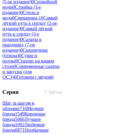
(5-ое издание)
0
Спокойной
ночи
0
Стройка (3-е
издание)
0
Стиль и
мода
0
Смешинки-1
0
Самый
лёгкий путь к сердцу (2-ое
издание)
0
Самый лёгкий
путь к сердцу (3-е
издание)
0
Салаты к
празднику (7-ое
издание)
0
Скворечник
(птицы)
0
Суши и
роллы
0
Специи на вашем
столе
0
Современные салаты
и закуски (для
ОСЭ)
0
Готовим с мёдом
0
Серия
7 тегов
Шаг за шагом в
обложке
716
Модные
блюда
1549
Коронные
блюда
5060
Лучшие
блюда
1092
Любимые
блюда
6871
Необычные