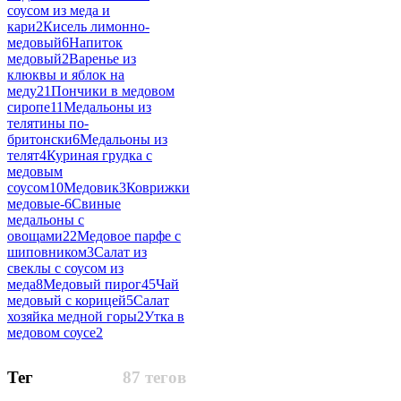
соусом из меда и
кари
2
Кисель лимонно-
медовый
6
Напиток
медовый
2
Варенье из
клюквы и яблок на
меду
21
Пончики в медовом
сиропе
11
Медальоны из
телятины по-
бритонски
6
Медальоны из
телят
4
Куриная грудка с
медовым
соусом
10
Медовик
3
Коврижки
медовые-
6
Свиные
медальоны с
овощами
22
Медовое парфе с
шиповником
3
Салат из
свеклы с соусом из
меда
8
Медовый пирог
45
Чай
медовый с корицей
5
Салат
хозяйка медной горы
2
Утка в
медовом соусе
2
Тег
87 тегов