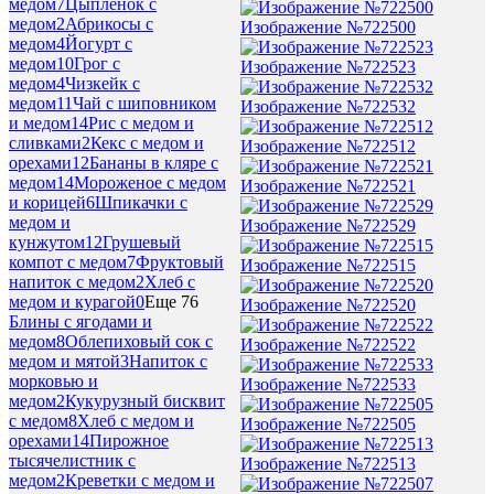
медом
7
Цыпленок с
медом
2
Абрикосы с
Изображение №722500
медом
4
Йогурт с
медом
10
Грог с
Изображение №722523
медом
4
Чизкейк с
медом
11
Чай с шиповником
Изображение №722532
и медом
14
Рис с медом и
сливками
2
Кекс с медом и
Изображение №722512
орехами
12
Бананы в кляре с
медом
14
Мороженое с медом
Изображение №722521
и корицей
6
Шпикачки с
медом и
Изображение №722529
кунжутом
12
Грушевый
компот с медом
7
Фруктовый
Изображение №722515
напиток с медом
2
Хлеб с
медом и курагой
0
Еще 76
Изображение №722520
Блины с ягодами и
медом
8
Облепиховый сок с
Изображение №722522
медом и мятой
3
Напиток с
морковью и
Изображение №722533
медом
2
Кукурузный бисквит
с медом
8
Хлеб с медом и
Изображение №722505
орехами
14
Пирожное
тысячелистник с
Изображение №722513
медом
2
Креветки с медом и