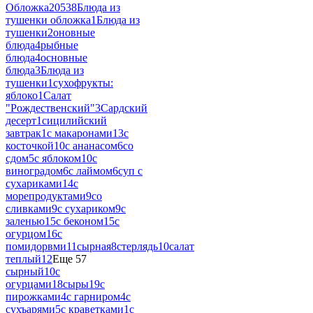
Обложка
20538
Блюда из
тушенки обложка
1
Блюда из
тушенки
2
оновные
блюда
4
рыбные
блюда
4
основные
блюда
3
Блюда из
тушенки
1
сухофрукты:
яблоко
1
Салат
"Рождественский"
3
Сардский
десерт
1
сицилийский
завтрак
1
с макаронами
13
с
косточкой
10
с ананасом
6
со
сдом
5
с яблоком
10
с
виноградом
6
с лаймом
6
суп с
сухариками
14
с
морепродуктами
9
со
сливками
9
с сухариком
9
с
заленью
15
с беконом
15
с
огурцом
16
с
помидорвми
11
сырная
8
стерлядь
10
салат
теплый
12
Еще 57
сырный
10
с
огурцами
18
сыры
19
с
пирожками
4
с гарниром
4
с
сухъарями
5
с краветками
1
с