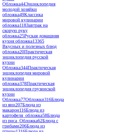
Обложка
44
Энциклопедия
молодой хозяйки
обложка
49
Классика
мировой кулинарии
обложка
118
Завтрак на
скорую руку
обложка
25
Руская домашняя
кухня обложка
13
365
Вкусных и полезных блюд
обложка
20
Практическая
энциклопедия русской
кухни
Обложка
344
Практическая
энциклопедия мировой
кулинарии
обложка
378
Практическая
энциклопедия грузинской
кухни
Обложка
77
Обложки
316
Блюда
из яиц
207
Блюда из
макарон
116
Блюда из
картофеля_обложка
58
Блюда
из риса_Обложка
62
Блюда с
грибами
206
Блюда из
птицы
1316
Блюда из