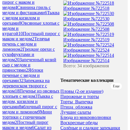
пирог с маком и
медом
4
Свинина гриль с
Изображение №722518
медом и фисташками
6
Тыква
с медом кизилом и
Изображение №722530
орехами
8
Овсянные хлопья с
медом и
Изображение №722508
курагой
10
Постныцй пирог с
маком и медом
2
Телячья
Изображение №722519
печень с медом и
лимоном
2
Грецкие орехи с
Изображение №722524
сухофруктами и
медом
20
Запеченный козий
Изображение №722514
сыр с медом и
Всего: 34 изображения
пряностями
2
Яблоки
печеные с медом и
Тематические коллекции
орехами
32
Запеканка на
деревенском твороге с
Еще
медом
18
Печенье из овсяных
Пловы (2-ое издание)
хлопьев с медом
3
Тыква с
Пирожные и торты
медом, кизилом и
Торты_Выпечка
орехами
8
яблочный пирог с
Птица_обложка
медом и лимоном
9
Мини
Лучшие салаты
тортики с горчичным
Блюда из микроволновки
медом
2
Постный пирог
Воскресные обеды
маком и медом
6
Салат из
Солёные и сладкие запеканки