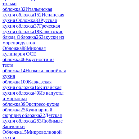
только
обложка
32
Итальянская
кухня обложка
152
Испанская
кухня Обложка
33
Русская
кухня обложка
37
Греческая
кухня обложка
18
Кавказские
блюда Обложка
26
Закуски из
морепродуктов
Обложка
88
Мировая
кулинария ОСЕ
обложка
46
Вкусности из
теста
обложка
14
Низкокаллорийная
кухня
обложка
100
Кавказская
кухня обложка
16
Китайская
кухня обложка
49
Из капусты
и морковки
обложка
39
Экспресс-кухня
обложка
25
Кулинарный
сюрприз обложка
22
Детская
кухня обложка
253
Любимые
Запеканки
Обложка
15
Микроволновой
кухня