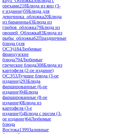
круп_Обложка
30
Блюда с
орехами
218
Блюда из яиц (3-
е издание)
59
Блюда для
девичника_обложка
20
Блюда
из баранины
43
Блюда из
грибов_обложка
79
Блюда из
овощей_Обложка
83
Блюда из
рыбы_обложка
62
Праздничные
блюда (для
ОСЭ)
184
Любимые
французские
блюда
794
Любимые
греческие блюда
308
Блюда из
картофеля (2-ое издание)
ОСЭ
53
Лучшие блюда (3-ое
издание)
293
Блюда
фаршированные (6-ое
издание)
94
Блюда
фаршированные (8-ое
издание)
0
Блюда из
картофеля (3-е
издание)
54
Блюда с рисом (3-
ое издание)
64
Любимые
блюда
Востока
1399
Заливные