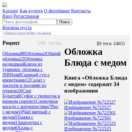
Каталог
Как купить
О фотобанке
Контакты
Вход
Регистрация
Поиск
Корзина пуста
Добавьте фотографии для заказа
Рецепт
106 тегов
ID тега: 24651
Обложка
Обложка
80
Обложка
2
Общий
обложка
22
Обложка
Блюда с медом
индюшка
4
Блюда из
тушенки_обложка с
ISBNом
0
Сырный суп с
Книга «Обложка Блюда
креветками
12
Салат с
с медом» содержит 34
лососем и роллами из
изображения
цукини
16
Сыр
Буратта
8
Суфле с творогом в
винном сиропе
1
Сливочное
косидо с копченостями
7
Рис
Изображение №722527
с медом
10
Чай мятный с
медом
5
Тыква с
Изображение №722501
медом
13
шарлотка с
медом
6
Халва с
Изображение №722525