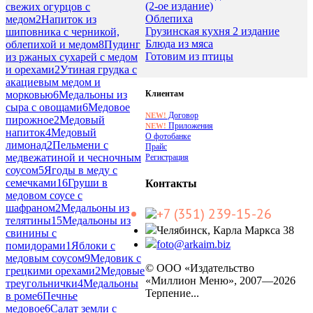
(2-ое издание)
свежих огурцов с
Облепиха
медом
2
Напиток из
Грузинская кухня 2 издание
шиповника с черникой,
Блюда из мяса
облепихой и медом
8
Пудинг
Готовим из птицы
из ржаных сухарей с медом
и орехами
2
Утиная грудка с
акациевым медом и
Клиентам
морковью
6
Медальоны из
сыра с овощами
6
Медовое
Договор
NEW!
пирожное
2
Медовый
Приложения
NEW!
напиток
4
Медовый
О фотобанке
лимонад
2
Пельмени с
Прайс
медвежатиной и чесночным
Регистрация
соусом
5
Ягоды в меду с
семечками
16
Груши в
Контакты
медовом соусе с
шафраном
2
Медальоны из
+7 (351) 239-15-26
телятины
15
Медальоны из
Челябинск, Карла Маркса 38
свинины с
foto@arkaim.biz
помидорами
1
Яблоки с
медовым соусом
9
Медовик с
© ООО «Издательство
грецкими орехами
2
Медовые
«Миллион Меню», 2007—2026
треугольнички
4
Медальоны
Терпение...
в роме
6
Печнье
медовое
6
Салат земли с