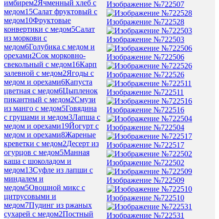
имбирем
2
Ячменный хлеб с
Изображение №722507
медом
15
Салат фруктовый с
медом
10
Фруктовые
Изображение №722528
конвертики с медом
5
Салат
из моркови с
Изображение №722503
медом
6
Голубика с медом и
орехами
2
Сок морковно-
Изображение №722506
свекольный с медом
16
Карп
залевной с медом
2
Ягоды с
Изображение №722526
медом и орехами
6
Капуста
цветная с медом
6
Цыпленок
Изображение №722511
пикантный с медом
2
Смузи
из манго с медом
5
Говядина
Изображение №722516
с грушами и медом
3
Лапша с
медом и орехами
19
Йогурт с
Изображение №722504
медом и орехами
8
Жареные
креветки с медом
2
Десерт из
Изображение №722517
огурцов с медом
5
Манная
каша с шоколадом и
Изображение №722502
медом
13
Суфле из лапши с
миндалем и
Изображение №722509
медом
5
Овощной микс с
цитрусовыми и
Изображение №722510
медом
7
Пудинг из ржаных
сухарей с медом
2
Постный
Изображение №722531