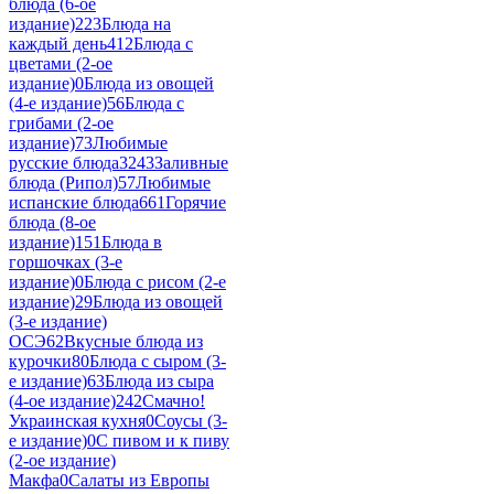
блюда (6-ое
издание)
223
Блюда на
каждый день
412
Блюда с
цветами (2-ое
издание)
0
Блюда из овощей
(4-е издание)
56
Блюда с
грибами (2-ое
издание)
73
Любимые
русские блюда
3243
Заливные
блюда (Рипол)
57
Любимые
испанские блюда
661
Горячие
блюда (8-ое
издание)
151
Блюда в
горшочках (3-е
издание)
0
Блюда с рисом (2-е
издание)
29
Блюда из овощей
(3-е издание)
ОСЭ
62
Вкусные блюда из
курочки
80
Блюда с сыром (3-
е издание)
63
Блюда из сыра
(4-ое издание)
242
Смачно!
Украинская кухня
0
Соусы (3-
е издание)
0
С пивом и к пиву
(2-ое издание)
Макфа
0
Салаты из Европы