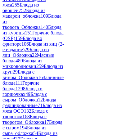
мяса
255
Блюда из
овощей
752
Блюда из
макарон_обложка
109
Блюда
из
творога_Обложка
140
Блюда
из курицы
151
Горячие блюда
(OSE)
159
Блюда во
фритюре
106
Блюда из яиц (2-
е издание)
29
Блюда из
яиц_Обложка
22
Мясные
блюда
489
Блюда из
микроволновки
259
Блюда из
круп
29
Блюда с
вином_Обложка
16
Заливные
блюда
111
Горячие
блюда
1298
Блюда в
горшочках
49
Блюда с
сыром_Обложка
12
Блюда
фаршированные
71
Блюда из
мяса ОСЭ
132
Блюда с
творогом
168
Блюда с
творогом_Обложка
17
Блюда
с сыром
194
Блюда из
сыра_обложка
54
Блюда из
сыра
430
Блюда в