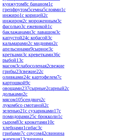
кунжутом
8
с бананом
1
с
грепфрутом
5
семна
5
слоями
1
с
инжиро
1
с корицей
2
с
инжиром
2
с мороженным
3
с
фасолью
3
с ежевикой
1
с
баклажанами
3
с лавашом
3
с
капустой
24
с кобасой
3
с
кальмарами
2
с мидиями
2
с
апельсинами
9
сырное
3
с
кретками
3
с креветками
36
с
рыбой
13
с
масом
3
слабосоленая
2
свежие
грибы
23
свежие
22
с
оливками
24
с картофелем
7
с
картошкой
9
с
овощами
237
сырные
2
сарный
2
с
дольками
2
с
мясом
105
сендвич
2
с
луком
6
со смотаной
2
с
зеленью
21
с сухариками
17
с
помидорами
25
с брокколи
1
с
сыром
83
с крокетами
10
с
хлебцами
1
сибас
3
с
грибами
7
с соусом
42
свинина
жареная
13
свинина