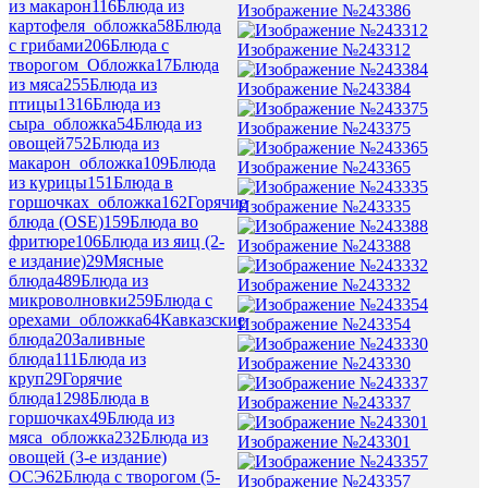
из макарон
116
Блюда из
Изображение №243386
картофеля_обложка
58
Блюда
с грибами
206
Блюда с
Изображение №243312
творогом_Обложка
17
Блюда
из мяса
255
Блюда из
Изображение №243384
птицы
1316
Блюда из
сыра_обложка
54
Блюда из
Изображение №243375
овощей
752
Блюда из
макарон_обложка
109
Блюда
Изображение №243365
из курицы
151
Блюда в
горшочках_обложка
162
Горячие
Изображение №243335
блюда (OSE)
159
Блюда во
фритюре
106
Блюда из яиц (2-
Изображение №243388
е издание)
29
Мясные
блюда
489
Блюда из
Изображение №243332
микроволновки
259
Блюда с
орехами_обложка
64
Кавказские
Изображение №243354
блюда
20
Заливные
блюда
111
Блюда из
Изображение №243330
круп
29
Горячие
блюда
1298
Блюда в
Изображение №243337
горшочках
49
Блюда из
мяса_обложка
232
Блюда из
Изображение №243301
овощей (3-е издание)
ОСЭ
62
Блюда с творогом (5-
Изображение №243357