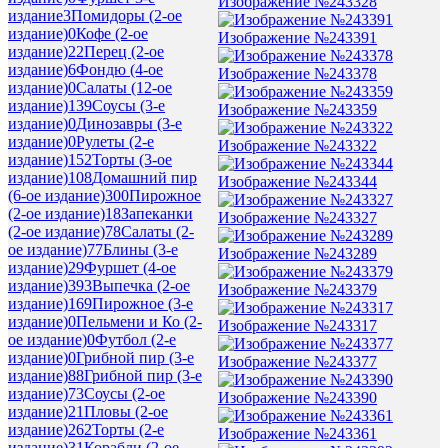
Изображение №243328
издание
3
Помидоры (2-ое
издание)
0
Кофе (2-ое
Изображение №243391
издание)
22
Перец (2-ое
издание)
6
Фондю (4-ое
Изображение №243378
издание)
0
Салаты (12-ое
издание)
139
Соусы (3-е
Изображение №243359
издание)
0
Динозавры (3-е
издание)
0
Рулеты (2-е
Изображение №243322
издание)
152
Торты (3-ое
издание)
108
Домашний пир
Изображение №243344
(6-ое издание)
300
Пирожное
(2-ое издание)
18
Запеканки
Изображение №243327
(2-ое издание)
78
Салаты (2-
ое издание)
77
Блины (3-е
Изображение №243289
издание)
29
Фуршет (4-ое
издание)
393
Выпечка (2-ое
Изображение №243379
издание)
169
Пирожное (3-е
издание)
0
Пельмени и Ко (2-
Изображение №243317
ое издание)
0
Футбол (2-е
издание)
0
Грибной пир (3-е
Изображение №243377
издание)
88
Грибной пир (3-е
издание)
73
Соусы (2-ое
Изображение №243390
издание)
21
Пловы (2-ое
издание)
262
Торты (2-е
Изображение №243361
издание)
31
Корабли (2-ое