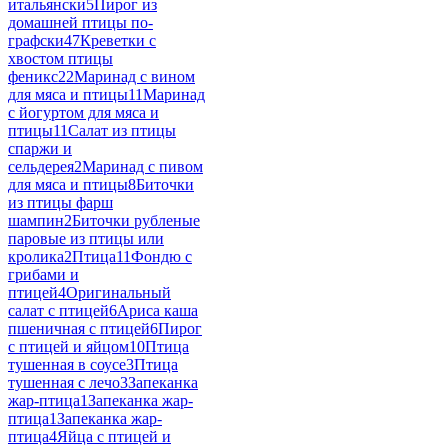
итальянски
5
Пирог из
домашней птицы по-
графски
47
Креветки с
хвостом птицы
феникс
22
Маринад с вином
для мяса и птицы
11
Маринад
с йогуртом для мяса и
птицы
11
Салат из птицы
спаржи и
сельдерея
2
Маринад с пивом
для мяса и птицы
8
Биточки
из птицы фарш
шампин
2
Биточки рубленые
паровые из птицы или
кролика
2
Птица
11
Фондю с
грибами и
птицей
4
Оригинальный
салат с птицей
6
Ариса каша
пшеничная с птицей
6
Пирог
с птицей и яйцом
10
Птица
тушенная в соусе
3
Птица
тушенная с лечо
3
Запеканка
жар-птица
1
Запеканка жар-
птица
1
Запеканка жар-
птица
4
Яйца с птицей и