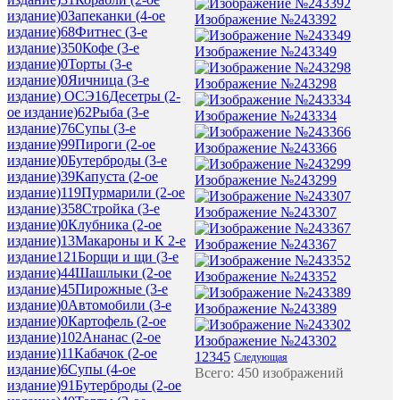
издание)
0
Запеканки (4-ое
Изображение №243392
издание)
68
Фитнес (3-е
издание)
350
Кофе (3-е
Изображение №243349
издание)
0
Торты (3-е
издание)
0
Яичница (3-е
Изображение №243298
издание) ОСЭ
16
Десетры (2-
ое издание)
62
Рыба (3-е
Изображение №243334
издание)
76
Супы (3-е
издание)
99
Пироги (2-ое
Изображение №243366
издание)
0
Бутерброды (3-е
издание)
39
Капуста (2-ое
Изображение №243299
издание)
119
Пурмарили (2-ое
издание)
358
Стройка (3-е
Изображение №243307
издание)
0
Клубника (2-ое
издание)
13
Макароны и К 2-е
Изображение №243367
издание
121
Борщи и щи (3-е
издание)
44
Шашлыки (2-ое
Изображение №243352
издание)
45
Пирожные (3-е
издание)
0
Автомобили (3-е
Изображение №243389
издание)
0
Картофель (2-ое
издание)
102
Ананас (2-ое
Изображение №243302
издание)
11
Кабачок (2-ое
1
2
3
4
5
Следующая
издание)
6
Супы (4-ое
Всего: 450 изображений
издание)
91
Бутерброды (2-ое