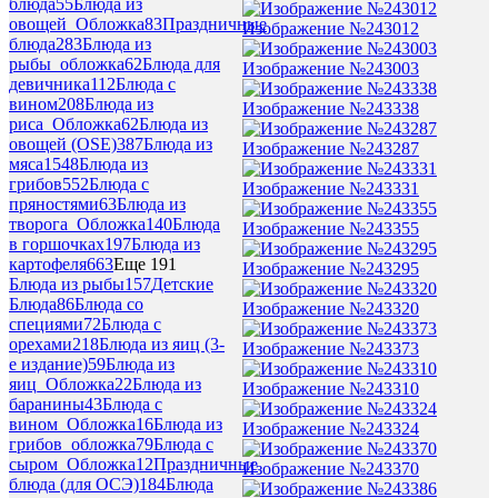
блюда
55
Блюда из
овощей_Обложка
83
Праздничные
Изображение №243012
блюда
283
Блюда из
рыбы_обложка
62
Блюда для
Изображение №243003
девичника
112
Блюда с
вином
208
Блюда из
Изображение №243338
риса_Обложка
62
Блюда из
овощей (OSE)
387
Блюда из
Изображение №243287
мяса
1548
Блюда из
грибов
552
Блюда с
Изображение №243331
пряностями
63
Блюда из
творога_Обложка
140
Блюда
Изображение №243355
в горшочках
197
Блюда из
картофеля
663
Еще 191
Изображение №243295
Блюда из рыбы
157
Детские
Блюда
86
Блюда со
Изображение №243320
специями
72
Блюда с
орехами
218
Блюда из яиц (3-
Изображение №243373
е издание)
59
Блюда из
яиц_Обложка
22
Блюда из
Изображение №243310
баранины
43
Блюда с
вином_Обложка
16
Блюда из
Изображение №243324
грибов_обложка
79
Блюда с
сыром_Обложка
12
Праздничные
Изображение №243370
блюда (для ОСЭ)
184
Блюда