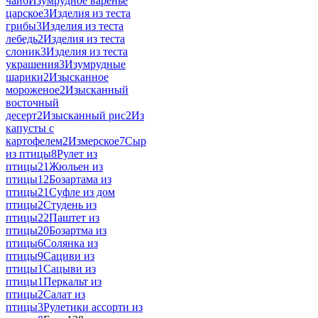
чай
6
Изумрудное варенье
царское
3
Изделия из теста
грибы
3
Изделия из теста
лебедь
2
Изделия из теста
слоник
3
Изделия из теста
украшения
3
Изумрудные
шарики
2
Изысканное
мороженое
2
Изысканный
восточный
десерт
2
Изысканный рис
2
Из
капусты с
картофелем
2
Измерское
7
Сыр
из птицы
8
Рулет из
птицы
21
Жюльен из
птицы
12
Бозартама из
птицы
21
Суфле из дом
птицы
2
Студень из
птицы
22
Паштет из
птицы
20
Бозартма из
птицы
6
Солянка из
птицы
9
Сациви из
птицы
1
Сацыви из
птицы
1
Перкальт из
птицы
2
Салат из
птицы
3
Рулетики ассорти из