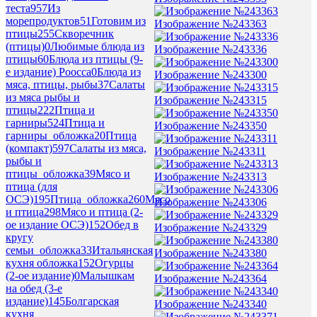
теста
957
Из
морепродуктов
51
Готовим из
Изображение №243363
птицы
255
Скворечник
(птицы)
0
Любимые блюда из
Изображение №243336
птицы
60
Блюда из птицы (9-
е издание) Роосса
0
Блюда из
Изображение №243300
мяса, птицы, рыбы
37
Салаты
из мяса рыбы и
Изображение №243315
птицы
222
Птица и
гарниры
524
Птица и
Изображение №243350
гарниры_обложка
20
Птица
(компакт)
597
Салаты из мяса,
Изображение №243311
рыбы и
птицы_обложка
39
Мясо и
Изображение №243313
птица (для
ОСЭ)
195
Птица_обложка
260
Мясо
Изображение №243306
и птица
298
Мясо и птица (2-
ое издание ОСЭ)
152
Обед в
Изображение №243329
кругу
семьи_обложка
33
Итальянская
Изображение №243380
кухня обложка
152
Огурцы
(2-ое издание)
0
Малышкам
Изображение №243364
на обед (3-е
издание)
145
Болгарская
Изображение №243340
кухня