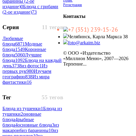
Прайс
баранины (2-ое
Регистрация
издание)
0
Блюда с грибами
(2-ое издание)
73
Контакты
Серия
11 тегов
+7 (351) 239-15-26
Челябинск, Карла Маркса 38
Любимые
foto@arkaim.biz
блюда
6871
Модные
блюда
1549
Коронные
© ООО «Издательство
блюда
5060
Лучшие
«Миллион Меню», 2007—2026
блюда
1092
Блюда на каждый
Терпение...
день
3738
из фотос
1
Из
первых рук
980
Изучаем
географию
838
Из мира
фантастики
16
Тег
55 тегов
Блюда из тушенки
1
Блюда из
тушенки
2
оновные
блюда
4
рыбные
блюда
4
основные блюда
3
из
макарон
6
из баранины
10
из
море прдуктов
10
из