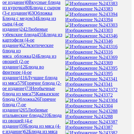
ое издание)
0
Вкусные блюда
из курочки
80
Блюда с сыром
Изображение №243383
(3-е издание)
63
Обложка
Блюда с медом
34
Блюда из
Изображение №243394
сыра (4-ое
издание)
242
Любимые
Изображение №243303
узбекские блюда
455
Блюда из
картофеля (4-ое
Изображение №243346
издание)
62
Экзотические
блюда из
Изображение №243316
мяса_обложка]
24
Блюда из
овощей (2-ое
Изображение №243369
издание)
12
Блюда во
фритюре (4-ое
Изображение №243395
издание)
116
Лучшие блюда
из мяса
579
Горячие блюда (2-
Изображение №243341
ое издание)
73
Необычные
блюда из мяса
75
Кавказские
Изображение №243372
блюда Обложка
26
Горячие
блюда (7-ое
Изображение №243304
издание)
265
Любимые
итальянские блюда
210
Блюда
Изображение №243288
из овощей (4-е
издание)
59
Блюда из мяса (4-
Изображение №243387
е издание)
62
Блюда из мяса