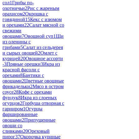
сол
1
Грибы по-
охотничьи
2
Рис с жареным
орахисом
2
Окрошка с
говядиной
15
Кекс с изюмом
и орехами
22
Салат мясной со
свежими
овощами
7
Овошной суп
1
Щи
из оленины с
грибами
5
Салат из сельдерея
и сырых овощей
2
Омлет с
курицей
20
Овощное ассорти
-
3
Пряные орешки
3
Икра из
красной фасоли с
орехами
8
Бантики с
овощами
2
Цветные овощные
фрикадельки
2
Мясо в остром
соусе
28
Кофе с орехами
фундук
8
Икра из слоеных
огурцов
2
Горбуша отворная с
гарниром
1
Огурцы
фаршированные
овощами
2
Припущенные
овощи со
сливками
20
Ореховый
пирог
37
Окорочка куриные