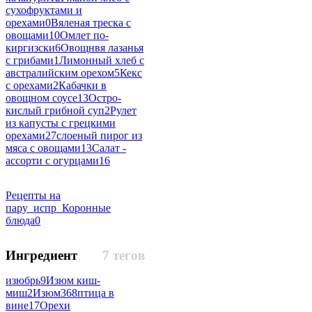
сухофруктами и
орехами
0
Вяленая треска с
овощами
10
Омлет по-
киргизски
6
Овощнвя лазанья
с грибами
1
Лимонный хлеб с
австралийским орехом
5
Кекс
с орехами
2
Кабачки в
овощном соусе
13
Остро-
кислый грибной суп
2
Рулет
из капусты с грецкими
орехами
27
слоеный пирог из
мяса с овощами
13
Салат -
ассорти с огурцами
16
Рецепты на
пару_испр_Коронные
блюда
0
Ингредиент
7 тегов
изюбрь
9
Изюм киш-
миш
2
Изюм
368
птица в
вине
17
Орехи