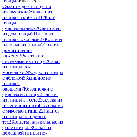
птицы
8
Еще 128
Салат из дом птицы по
итальянски
4
Жюльен из
птицы с грибами
10
Филе
птицы
фаршерованное
2
Ориг салат
из дом птицы
2
Пилав из
птицы с овощами
27
Котлеты
паровые из птицы
2
Салат из
дом птицы по
кюхенм
2
Рулетики с
семечками из птицы
2
Салат
из птицы по-
московски
2
Фондю из птицы
с яблоком
5
Заливное из
птицы с
овощами
7
Корзиночки с
фаршем из птицы
2
Паштет
из птицы в тесте
2
Закуска из
печени и птицы
6
Рассольник
с мякотью птицы
22
Паштет
из птицы или дичи в
тес
2
Котлеты натуральные из
филе птицы -
3
Салат из
домашней птицы по-