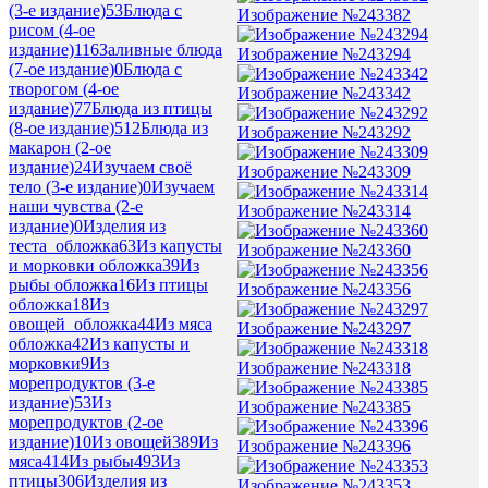
(3-е издание)
53
Блюда с
Изображение №243382
рисом (4-ое
издание)
116
Заливные блюда
Изображение №243294
(7-ое издание)
0
Блюда с
творогом (4-ое
Изображение №243342
издание)
77
Блюда из птицы
(8-ое издание)
512
Блюда из
Изображение №243292
макарон (2-ое
издание)
24
Изучаем своё
Изображение №243309
тело (3-е издание)
0
Изучаем
наши чувства (2-е
Изображение №243314
издание)
0
Изделия из
теста_обложка
63
Из капусты
Изображение №243360
и морковки обложка
39
Из
рыбы обложка
16
Из птицы
Изображение №243356
обложка
18
Из
овощей_обложка
44
Из мяса
Изображение №243297
обложка
42
Из капусты и
морковки
9
Из
Изображение №243318
морепродуктов (3-е
издание)
53
Из
Изображение №243385
морепродуктов (2-ое
издание)
10
Из овощей
389
Из
Изображение №243396
мяса
414
Из рыбы
493
Из
птицы
306
Изделия из
Изображение №243353