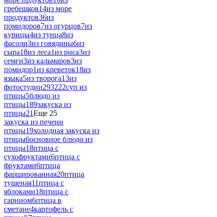
гребешков
14
из море
продуктов
36
из
помидоров
7
из огурцов
7
из
курицы
4
из тунца
8
из
фасоли
3
из говядины
6
из
сыра
18
из леса
1
из риса
3
из
семги
3
из кальмаров
3
из
помидор
1
из креветок
18
из
языка
5
из творога
13
из
фотостудии
293222
суп из
птицы
5
блюдо из
птицы
189
закуска из
птицы
21
Еще 25
закуска из печени
птицы
19
холодная закуска из
птицы
6
основное блюдо из
птицы
18
птица с
сухофруктами
6
птица с
фруктами
6
птица
фаршированная
20
птица
тушеная
11
птица с
яблоками
18
птица с
гарниом
6
птица в
сметане
4
картофель с