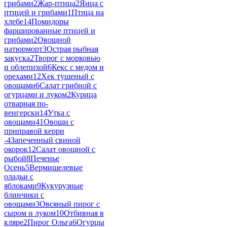
грибами
2
Жар-птица
2
Яица с
птицей и грибами
1
Птица на
хлебе
14
Помидоры
фаршированные птицей и
грибами
2
Овощной
натюрморт
3
Острая рыбная
закуска
2
Творог с морковью
и облепихой
6
Кекс с медом и
орехами
12
Хек тушеный с
овощами
6
Салат грибной с
огурцами и луком
2
Курица
отварная по-
венгерски
14
Утка с
овощами
41
Овощи с
приправой керри
-
4
Запеченный свиной
окорок
12
Салат овощной с
рыбой
8
Печенье
Осень
5
Вермишелевые
оладьи с
яблоками
9
Кукурузные
блинчики с
овощами
3
Овсяный пирог с
сыром и луком
10
Отбивная в
кляре
2
Пирог Ольга
6
Огурцы