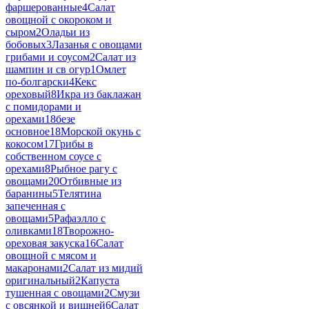
фаршерованные
4
Салат
овощной с окороком и
сыром
2
Оладьи из
бобовых
3
Лазанья с овощами
грибами и соусом
2
Салат из
шампин и св огур
1
Омлет
по-болгарски
4
Кекс
ореховый
8
Икра из баклажан
с помидорами и
орехами
18
безе
основное
18
Морской окунь с
кокосом
17
Грибы в
собственном соусе с
орехами
8
Рыбное рагу с
овощами
20
Отбивные из
баранины
5
Телятина
запеченная с
овощами
5
Рафаэлло с
оливками
18
Творожно-
ореховая закуска
16
Салат
овощной с мясом и
макаронами
2
Салат из мидий
оригинальный
2
Капуста
тушенная с овощами
2
Смузи
с овсянкой и вишней
6
Салат