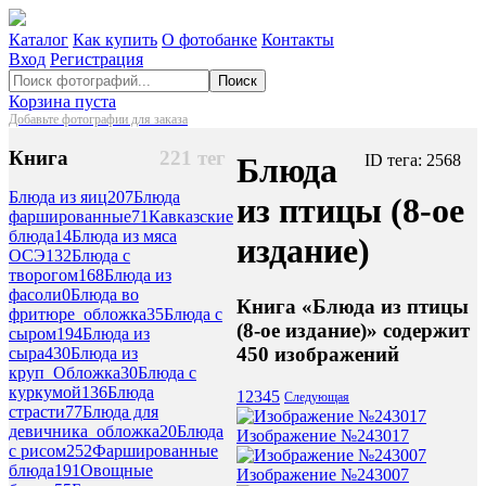
Каталог
Как купить
О фотобанке
Контакты
Вход
Регистрация
Поиск
Корзина пуста
Добавьте фотографии для заказа
Книга
221 тег
Блюда
ID тега: 2568
Блюда из яиц
207
Блюда
из птицы (8-ое
фаршированные
71
Кавказские
блюда
14
Блюда из мяса
издание)
ОСЭ
132
Блюда с
творогом
168
Блюда из
фасоли
0
Блюда во
Книга «Блюда из птицы
фритюре_обложка
35
Блюда с
(8-ое издание)» содержит
сыром
194
Блюда из
450 изображений
сыра
430
Блюда из
круп_Обложка
30
Блюда с
куркумой
136
Блюда
1
2
3
4
5
Следующая
страсти
77
Блюда для
девичника_обложка
20
Блюда
Изображение №243017
с рисом
252
Фаршированные
блюда
191
Овощные
Изображение №243007