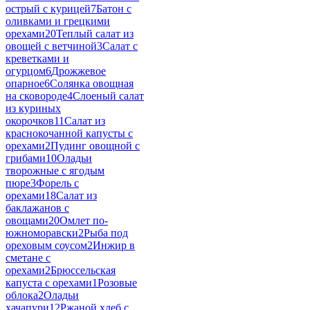
острый с курицей
7
Батон с
оливками и грецкими
орехами
20
Теплый салат из
овощей с ветчиной
3
Салат с
креветками и
огурцом
6
Дрожжевое
опарное
6
Солянка овощная
на сковороде
4
Слоеный салат
из куриных
окорочков
11
Салат из
краснокочанной капусты с
орехами
2
Пудинг овощной с
грибами
10
Оладьи
творожные с ягодым
пюре
3
Форель с
орехами
18
Салат из
баклажанов с
овощами
20
Омлет по-
южноморавски
2
Рыба под
ореховым соусом
2
Инжир в
сметане с
орехами
2
Брюссельская
капуста с орехами
1
Розовые
облока
2
Оладьи
хачапури
12
Ржаной хлеб с