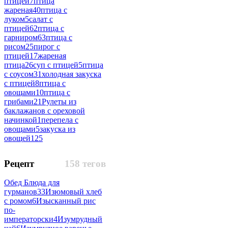
птицей
7
птица
жареная
40
птица с
луком
5
салат с
птицей
62
птица с
гарниром
63
птица с
рисом
25
пирог с
птицей
17
жареная
птица
26
суп с птицей
5
птица
с соусом
31
холодная закуска
с птицей
8
птица с
овощами
10
птица с
грибами
21
Рулеты из
баклажанов с ореховой
начинкой
1
перепела с
овощами
5
закуска из
овощей
125
Рецепт
158 тегов
Обед Блюда для
гурманов
33
Изюмовый хлеб
с ромом
6
Изысканный рис
по-
императорски
4
Изумрудный