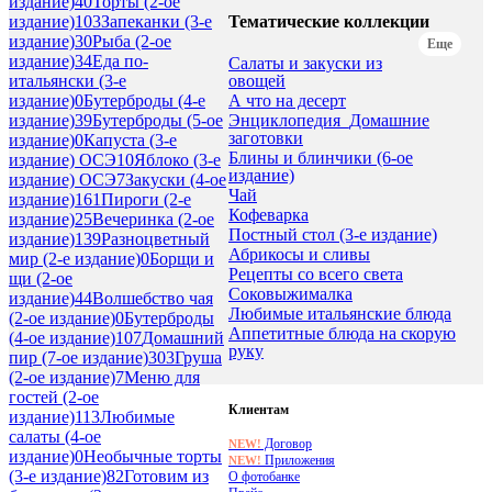
издание)
40
Торты (2-ое
Тематические коллекции
издание)
103
Запеканки (3-е
издание)
30
Рыба (2-ое
Еще
издание)
34
Еда по-
Салаты и закуски из
овощей
итальянски (3-е
А что на десерт
издание)
0
Бутерброды (4-е
Энциклопедия_Домашние
издание)
39
Бутерброды (5-ое
заготовки
издание)
0
Капуста (3-е
Блины и блинчики (6-ое
издание) ОСЭ
10
Яблоко (3-е
издание)
издание) ОСЭ
7
Закуски (4-ое
Чай
издание)
161
Пироги (2-е
Кофеварка
издание)
25
Вечеринка (2-ое
Постный стол (3-е издание)
издание)
139
Разноцветный
Абрикосы и сливы
мир (2-е издание)
0
Борщи и
Рецепты со всего света
щи (2-ое
Соковыжималка
издание)
44
Волшебство чая
Любимые итальянские блюда
(2-ое издание)
0
Бутерброды
Аппетитные блюда на скорую
(4-ое издание)
107
Домашний
руку
пир (7-ое издание)
303
Груша
(2-ое издание)
7
Меню для
гостей (2-ое
Клиентам
издание)
113
Любимые
салаты (4-ое
Договор
NEW!
издание)
0
Необычные торты
Приложения
NEW!
(3-е издание)
82
Готовим из
О фотобанке