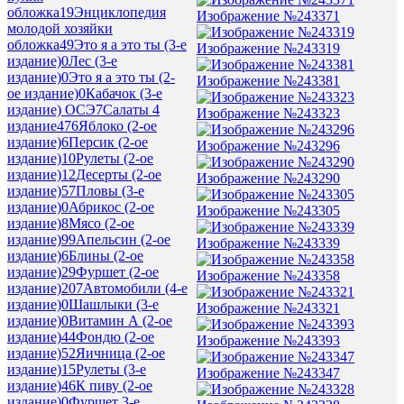
обложка
19
Энциклопедия
Изображение №243371
молодой хозяйки
обложка
49
Это я а это ты (3-е
Изображение №243319
издание)
0
Лес (3-е
издание)
0
Это я а это ты (2-
Изображение №243381
ое издание)
0
Кабачок (3-е
издание) ОСЭ
7
Салаты 4
Изображение №243323
издание
476
Яблоко (2-ое
издание)
6
Персик (2-ое
Изображение №243296
издание)
10
Рулеты (2-ое
издание)
12
Десерты (2-ое
Изображение №243290
издание)
57
Пловы (3-е
издание)
0
Абрикос (2-ое
Изображение №243305
издание)
8
Мясо (2-ое
издание)
99
Апельсин (2-ое
Изображение №243339
издание)
6
Блины (2-ое
издание)
29
Фуршет (2-ое
Изображение №243358
издание)
207
Автомобили (4-е
издание)
0
Шашлыки (3-е
Изображение №243321
издание)
0
Витамин А (2-ое
издание)
44
Фондю (2-ое
Изображение №243393
издание)
52
Яичница (2-ое
издание)
15
Рулеты (3-е
Изображение №243347
издание)
46
К пиву (2-ое
издание)
0
Фуршет 3-е