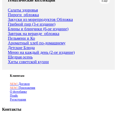
Тематические коллекции
Еще
Салаты здоровья
Пироги_обложка
Закуски из морепродуктов Обложка
Грибной пир (3-е издание)
Блины и блинчики (6-ое издание)
Завтрак на веранде_обложка
Пельмени и Ко
Ароматный хлеб по-домашнему
Детские Блюда
Меню на каждый день (2-ое издание)
Щедрая осень
Хиты советской кухни
Клиентам
Договор
NEW!
Приложения
NEW!
О фотобанке
Прайс
Регистрация
Контакты