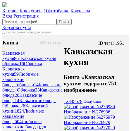
Каталог
Как купить
О фотобанке
Контакты
Вход
Регистрация
Поиск
Корзина пуста
Добавьте фотографии для заказа
Книга
49 тегов
ID тега: 1951
Кавказская
Кавказская
кухня
861
Кавказская кухня
кухня
обложка
16
Обложка
Кавказская
кухня
59
Любимые
Книга «Кавказская
кавказские
кухня» содержит 751
блюда_обложка
14
Кавказские
изображение
блюда_Обложка
33
Кавказские
блюда
20
Кавказские
блюда
14
Кавказские блюда
1
2
3
4
5
6
7
8
Следующая
Обложка
26
Кавказской
кухни
1824
Любимые
Изображение №276986
кавказские
блюда
604
Любимые
Изображение №276979
кавказские блюда (доп