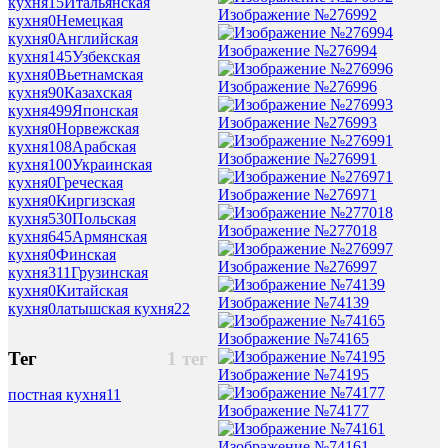
кухня
15
Итальянская
Изображение №276992
кухня
0
Немецкая
кухня
0
Английская
Изображение №276994
кухня
145
Узбекская
кухня
0
Вьетнамская
Изображение №276996
кухня
90
Казахская
кухня
499
Японская
Изображение №276993
кухня
0
Норвежская
кухня
108
Арабская
Изображение №276991
кухня
100
Украинская
кухня
0
Греческая
Изображение №276971
кухня
0
Киргизская
кухня
530
Польская
Изображение №277018
кухня
645
Армянская
кухня
0
Финская
Изображение №276997
кухня
311
Грузинская
кухня
0
Китайская
Изображение №74139
кухня
0
латышская кухня
22
Изображение №74165
Тег
1 тег
Изображение №74195
постная кухня
11
Изображение №74177
Изображение №74161