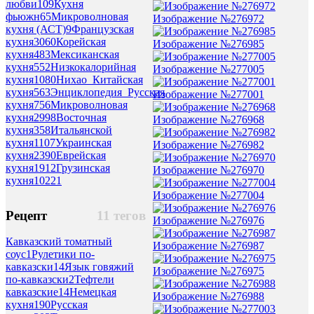
любви
109
Кухня
фьюжн
65
Микроволновая
Изображение №276972
кухня (АСТ)
9
Французская
кухня
3060
Корейская
Изображение №276985
кухня
483
Мексиканская
кухня
552
Низкокалорийная
Изображение №277005
кухня
1080
Нихао_Китайская
кухня
563
Энциклопедия_Русская
Изображение №277001
кухня
756
Микроволновая
кухня
2998
Восточная
Изображение №276968
кухня
358
Итальянской
кухня
1107
Украинская
Изображение №276982
кухня
2390
Еврейская
кухня
1912
Грузинская
Изображение №276970
кухня
10221
Изображение №277004
Рецепт
11 тегов
Изображение №276976
Кавказский томатный
Изображение №276987
соус
1
Рулетики по-
кавказски
14
Язык говяжий
Изображение №276975
по-кавказски
2
Тефтели
кавказские
14
Немецкая
Изображение №276988
кухня
190
Русская