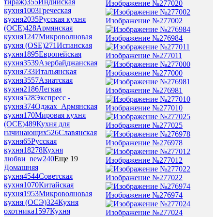
тираж)
355
Индийская
Изображение №277020
кухня
1003
Греческая
кухня
2035
Русская кухня
Изображение №277002
(ОСЕ)
428
Армянская
кухня
1247
Микроволновая
Изображение №276984
кухня (OSE)
271
Испанская
кухня
1895
Европейская
Изображение №277011
кухня
3539
Азербайджанская
кухня
733
Итальянская
Изображение №277000
кухня
3557
Азиатская
кухня
2186
Легкая
Изображение №276981
кухня
528
Экспресс -
кухня
374
Оджах_Армянская
Изображение №277010
кухня
170
Мировая кухня
(ОСЕ)
489
Кухня для
Изображение №277025
начинающих
526
Славянская
кухня
65
Русская
Изображение №276978
кухня
18278
Кухня
любви_new
240
Еще 19
Изображение №277012
Домашняя
кухня
4544
Советская
Изображение №277022
кухня
1070
Китайская
кухня
1953
Микроволновая
Изображение №276974
кухня (ОСЭ)
324
Кухня
охотника
1597
Кухня
Изображение №277024