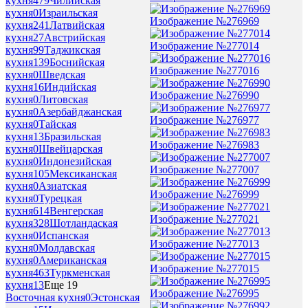
кухня
479
Чилийская
кухня
0
Израильская
Изображение №276969
кухня
241
Латвийская
кухня
27
Австрийская
Изображение №277014
кухня
99
Таджикская
кухня
139
Боснийская
Изображение №277016
кухня
0
Шведская
кухня
16
Индийская
Изображение №276990
кухня
0
Литовская
кухня
0
Азербайджанская
Изображение №276977
кухня
0
Тайская
кухня
13
Бразильская
Изображение №276983
кухня
0
Швейцарская
кухня
0
Индонезийская
Изображение №277007
кухня
105
Мексиканская
кухня
0
Азиатская
Изображение №276999
кухня
0
Турецкая
кухня
614
Венгерская
Изображение №277021
кухня
328
Шотландаская
кухня
0
Испанская
Изображение №277013
кухня
0
Молдавская
кухня
0
Американская
Изображение №277015
кухня
463
Туркменская
кухня
13
Еще 19
Изображение №276995
Восточная кухня
0
Эстонская