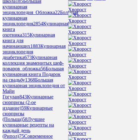
школа
185
Большая
кулинарная
Хворост
энциклопедия_Обложка
22
Большая
кулинарная
Хворост
энциклопедия
2854
Кулинарная
книга
Хворост
охотника
315
Кулинарная
книга для
Хворост
начинающих
1883
Кулинарная
энциклопедия
Хворост
диабетика
673
Кулинарная
коллекция знаменитых шеф-
Хворост
поваров_обложка
56
Большая
кулинарная книга Подарок
Хворост
на свадьбу
1368
Большая
кулинарная энциклопедия от
Хворост
Майи
Гогулан
843
Кулинарные
Хворост
сюрпризы (2-ое
издание)
59
Кулинарные
Хворост
сюрпризы
(Польша)
58
Лучшие
Хворост
кулинарные рецепты на
каждый день
Хворост
(Рипол)
75
Современное