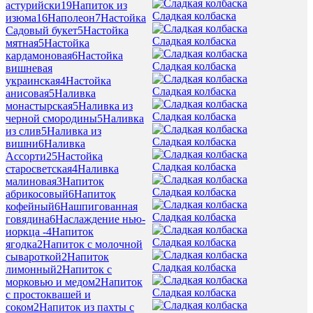
астурийски
19
Напиток из
Сладкая колбаска
изюма
16
Наполеон
7
Настойка
Садовый букет
5
Настойка
Сладкая колбаска
мятная
5
Настойка
кардамоновая
6
Настойка
Сладкая колбаска
вишневая
украинская
4
Настойка
Сладкая колбаска
анисовая
5
Наливка
монастырская
5
Наливка из
Сладкая колбаска
черной смородины
5
Наливка
из слив
5
Наливка из
Сладкая колбаска
вишни
6
Наливка
Ассорти
25
Настойка
Сладкая колбаска
старосветская
4
Наливка
малиновая
3
Напиток
Сладкая колбаска
абрикосовый
6
Напиток
кофейный
6
Нашпигованная
Сладкая колбаска
говядина
6
Наслаждение нью-
иоркца -
4
Напиток
Сладкая колбаска
ягодка
2
Напиток с молочной
сывароткой
2
Напиток
Сладкая колбаска
лимонный
2
Напиток с
морковью и медом
2
Напиток
Сладкая колбаска
с простоквашей и
соком
2
Напиток из пахты с