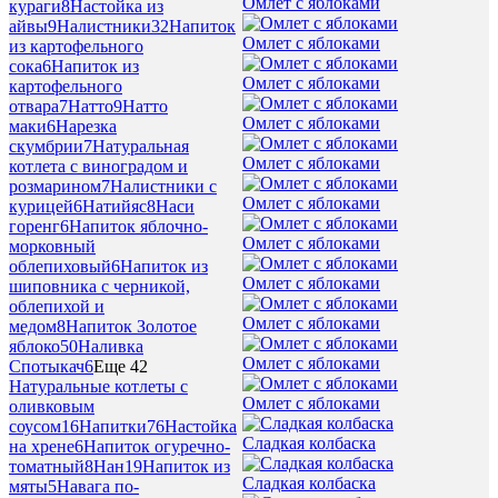
Омлет с яблоками
кураги
8
Настойка из
айвы
9
Налистники
32
Напиток
Омлет с яблоками
из картофельного
сока
6
Напиток из
Омлет с яблоками
картофельного
отвара
7
Натто
9
Натто
Омлет с яблоками
маки
6
Нарезка
скумбрии
7
Натуральная
Омлет с яблоками
котлета с виноградом и
розмарином
7
Налистники с
Омлет с яблоками
курицей
6
Натийяс
8
Наси
горенг
6
Напиток яблочно-
Омлет с яблоками
морковный
облепиховый
6
Напиток из
Омлет с яблоками
шиповника с черникой,
облепихой и
Омлет с яблоками
медом
8
Напиток Золотое
яблоко
50
Наливка
Омлет с яблоками
Спотыкач
6
Еще 42
Натуральные котлеты с
Омлет с яблоками
оливковым
соусом
16
Напитки
76
Настойка
Сладкая колбаска
на хрене
6
Напиток огуречно-
томатный
8
Нан
19
Напиток из
Сладкая колбаска
мяты
5
Навага по-