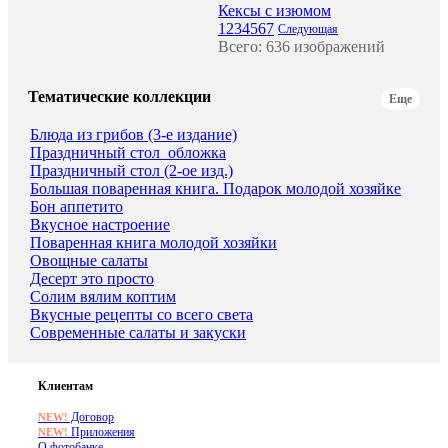
Кексы с изюмом
1
2
3
4
5
6
7
Следующая
Всего: 636 изображений
Тематические коллекции
Еще
Блюда из грибов (3-е издание)
Праздничный стол_обложка
Праздничный стол (2-ое изд.)
Большая поваренная книга. Подарок молодой хозяйке
Бон аппетито
Вкусное настроение
Поваренная книга молодой хозяйки
Овощные салаты
Десерт это просто
Солим вялим коптим
Вкусные рецепты со всего света
Современные салаты и закуски
Клиентам
Договор
NEW!
Приложения
NEW!
О фотобанке