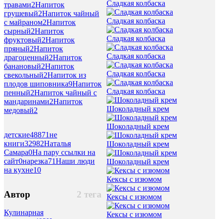
Сладкая колбаска
травами
2
Напиток
грушевый
2
Напиток чайный
Сладкая колбаска
с майраном
2
Напиток
сырный
2
Напиток
Сладкая колбаска
фруктовый
2
Напиток
пряный
2
Напиток
Сладкая колбаска
драгоценный
2
Напиток
банановый
2
Напиток
Сладкая колбаска
свекольный
2
Напиток из
плодов шиповника
9
Напиток
Сладкая колбаска
пенный
2
Напиток чайный с
мандаринами
2
Напиток
Шоколадный крем
медовый
2
Шоколадный крем
детские
48871
не
книги
32982
Наталья
Шоколадный крем
Самара
0
На пару ссылки на
сайт
0
нарезка
71
Наши люди
Шоколадный крем
на кухне
10
Кексы с изюмом
Автор
2 тега
Кексы с изюмом
Кулинарная
Кексы с изюмом