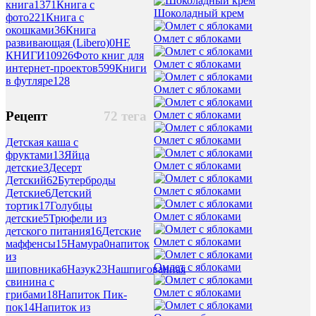
книга
1371
Книга с
Шоколадный крем
фото
221
Книга с
окошками
36
Книга
Омлет с яблоками
развивающая (Libero)
0
НЕ
КНИГИ
10926
Фото книг для
Омлет с яблоками
интернет-проектов
599
Книги
в футляре
128
Омлет с яблоками
Омлет с яблоками
Рецепт
72 тега
Омлет с яблоками
Детская каша с
фруктами
13
Яйца
Омлет с яблоками
детские
3
Десерт
Детский
62
Бутерброды
Омлет с яблоками
Детские
6
Детский
тортик
17
Голубцы
Омлет с яблоками
детские
5
Трюфели из
детского питания
16
Детские
Омлет с яблоками
маффенсы
15
Намура
0
напиток
из
Омлет с яблоками
шиповника
6
Назук
23
Нашпигованная
свинина с
Омлет с яблоками
грибами
18
Напиток Пик-
пок
14
Напиток из