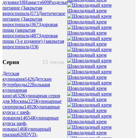
духовке
18
Намастэ
609
Раздельное
питание (Закрытая
Шоколадный крем
вироспираль)
573
Диетическое
питание (Закрытая
Шоколадный крем
вироспираль)
367
Здоровая
пища (закрытая
Шоколадный крем
вироспираль)
487
Здоровая
пища (3-е издание) (закрытая
Шоколадный крем
вироспираль)
336
Шоколадный крем
Серия
15 тегов
Шоколадный крем
Детская
Шоколадный крем
кулинария
1426
Детские
бутерброды
22
Большая
Шоколадный крем
кулинарная
книга
632
Кулинарная серия
Шоколадный крем
для Москвы
225
Кулинарные
сюрпризы
1492
Кулинарные
Шоколадный крем
курсы с шеф-
поваром
14654
Кулинарные
Шоколадный крем
курсы шеф-
повара
146
Кулинарный
Шоколадный крем
ералаш
620
DVD-