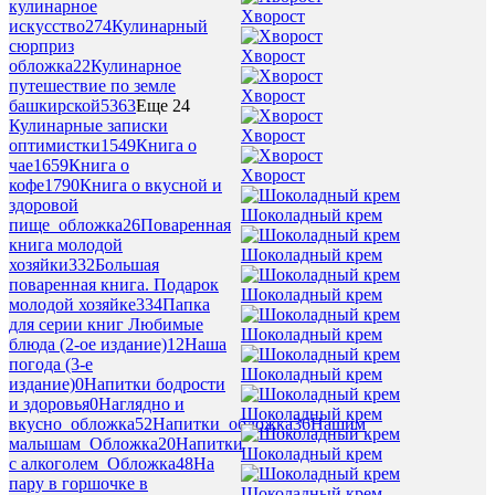
кулинарное
Хворост
искусство
274
Кулинарный
сюрприз
Хворост
обложка
22
Кулинарное
путешествие по земле
Хворост
башкирской
5363
Еще 24
Кулинарные записки
Хворост
оптимистки
1549
Книга о
чае
1659
Книга о
Хворост
кофе
1790
Книга о вкусной и
здоровой
Шоколадный крем
пище_обложка
26
Поваренная
книга молодой
Шоколадный крем
хозяйки
332
Большая
поваренная книга. Подарок
Шоколадный крем
молодой хозяйке
334
Папка
для серии книг Любимые
Шоколадный крем
блюда (2-ое издание)
12
Наша
погода (3-е
Шоколадный крем
издание)
0
Напитки бодрости
и здоровья
0
Наглядно и
Шоколадный крем
вкусно_обложка
52
Напитки_обложка
36
Нашим
малышам_Обложка
20
Напитки
Шоколадный крем
с алкоголем_Обложка
48
На
пару в горшочке в
Шоколадный крем