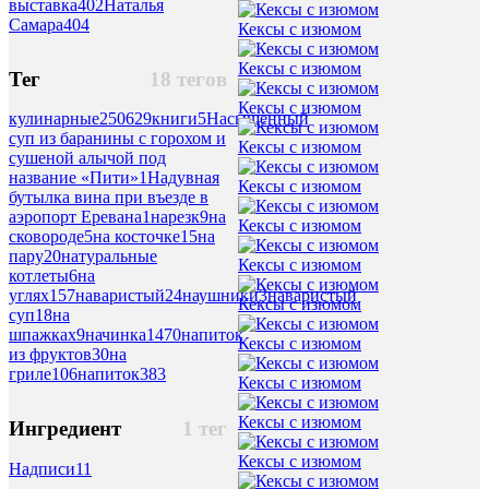
выставка
402
Наталья
Самара
404
Кексы с изюмом
Кексы с изюмом
Тег
18 тегов
Кексы с изюмом
кулинарные
250629
книги
5
Насыщенный
суп из баранины с горохом и
Кексы с изюмом
сушеной алычой под
название «Пити»
1
Надувная
Кексы с изюмом
бутылка вина при въезде в
аэропорт Еревана
1
нарезк
9
на
Кексы с изюмом
сковороде
5
на косточке
15
на
пару
20
натуральные
Кексы с изюмом
котлеты
6
на
углях
157
наваристый
24
наушники
3
наваристый
Кексы с изюмом
суп
18
на
шпажках
9
начинка
1470
напиток
Кексы с изюмом
из фруктов
30
на
гриле
106
напиток
383
Кексы с изюмом
Кексы с изюмом
Ингредиент
1 тег
Кексы с изюмом
Надписи
11