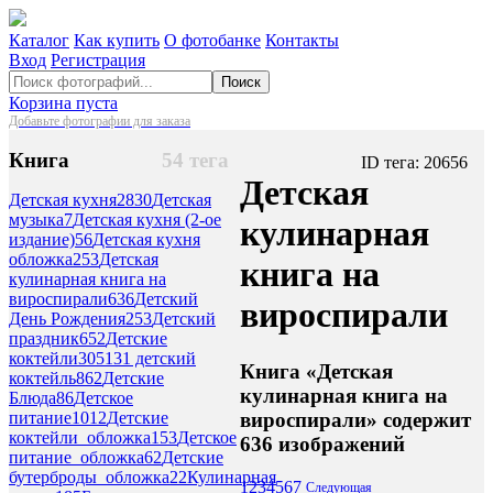
Каталог
Как купить
О фотобанке
Контакты
Вход
Регистрация
Поиск
Корзина пуста
Добавьте фотографии для заказа
Книга
54 тега
ID тега: 20656
Детская
Детская кухня
2830
Детская
музыка
7
Детская кухня (2-ое
кулинарная
издание)
56
Детская кухня
обложка
253
Детская
книга на
кулинарная книга на
вироспирали
636
Детский
вироспирали
День Рождения
253
Детский
праздник
652
Детские
коктейли
305
131 детский
Книга «Детская
коктейль
862
Детские
кулинарная книга на
Блюда
86
Детское
вироспирали» содержит
питание
1012
Детские
коктейли_обложка
153
Детское
636 изображений
питание_обложка
62
Детские
бутерброды_обложка
22
Кулинарная
1
2
3
4
5
6
7
Следующая