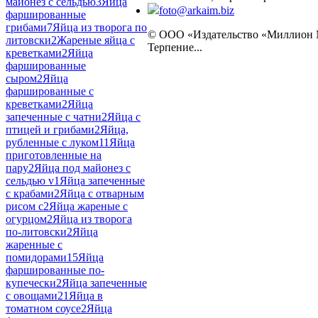
майонез с сельдью
3
Яйца
foto@arkaim.biz
фаршированные
грибами
7
Яйца из творога по
© ООО «Издательство «Миллион
литовски
2
Жареные яйца с
Терпение...
креветками
2
Яйца
фаршированные
сыром
2
Яйца
фаршированные с
креветками
2
Яйца
запеченные с чатни
2
Яйца с
птицей и грибами
2
Яйца,
рубленные с луком
11
Яйца
приготовленные на
пару
2
Яйца под майонез с
сельдью v
1
Яйца запеченные
с крабами
2
Яйца с отварным
рисом с
2
Яйца жареные с
огурцом
2
Яйца из творога
по-литовски
2
Яйца
жаренные с
помидорами
15
Яйца
фаршированные по-
купечески
2
Яйца запеченные
с овощами
21
Яйца в
томатном соусе
2
Яйца