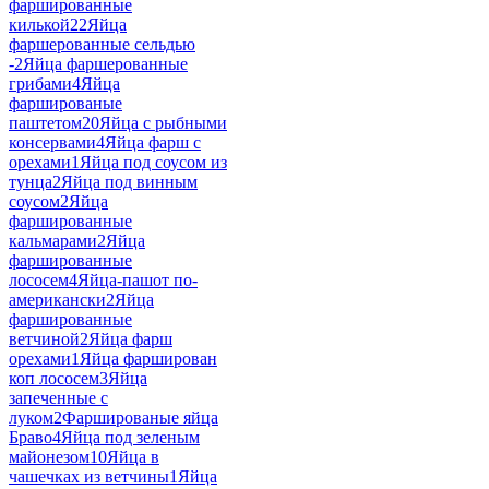
фаршированные
килькой
22
Яйца
фаршерованные сельдью
-
2
Яйца фаршерованные
грибами
4
Яйца
фаршированые
паштетом
20
Яйца с рыбными
консервами
4
Яйца фарш с
орехами
1
Яйца под соусом из
тунца
2
Яйца под винным
соусом
2
Яйца
фаршированные
кальмарами
2
Яйца
фаршированные
лососем
4
Яйца-пашот по-
американски
2
Яйца
фаршированные
ветчиной
2
Яйца фарш
орехами
1
Яйца фарширован
коп лососем
3
Яйца
запеченные с
луком
2
Фаршированые яйца
Браво
4
Яйца под зеленым
майонезом
10
Яйца в
чашечках из ветчины
1
Яйца