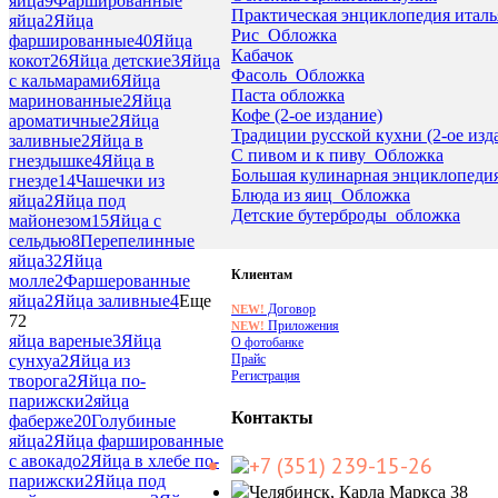
яйца
9
Фаршированные
Практическая энциклопедия итал
яйца
2
Яйца
Рис_Обложка
фаршированные
40
Яйца
Кабачок
кокот
26
Яйца детские
3
Яйца
Фасоль_Обложка
с кальмарами
6
Яйца
Паста обложка
маринованные
2
Яйца
Кофе (2-ое издание)
ароматичные
2
Яйца
Традиции русской кухни (2-ое из
заливные
2
Яйца в
С пивом и к пиву_Обложка
гнездышке
4
Яйца в
Большая кулинарная энциклопед
гнезде
14
Чашечки из
Блюда из яиц_Обложка
яйца
2
Яйца под
Детские бутерброды_обложка
майонезом
15
Яйца с
сельдью
8
Перепелинные
яйца
32
Яйца
Клиентам
молле
2
Фаршерованные
яйца
2
Яйца заливные
4
Еще
Договор
NEW!
72
Приложения
NEW!
яйца вареные
3
Яйца
О фотобанке
Прайс
сунхуа
2
Яйца из
Регистрация
творога
2
Яйца по-
парижски
2
яйца
Контакты
фаберже
20
Голубиные
яйца
2
Яйца фаршированные
с авокадо
2
Яйца в хлебе по-
+7 (351) 239-15-26
парижски
2
Яйца под
Челябинск, Карла Маркса 38