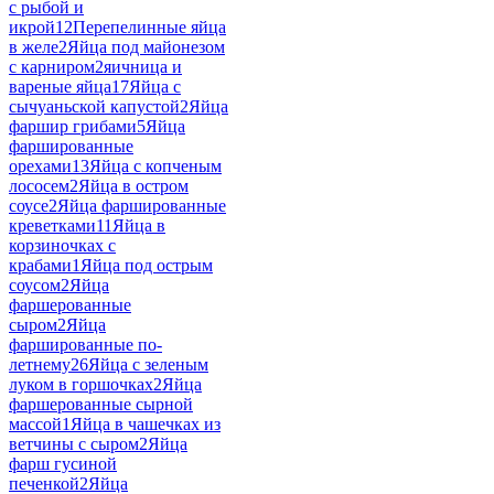
с рыбой и
икрой
12
Перепелинные яйца
в желе
2
Яйца под майонезом
с карниром
2
яичница и
вареные яйца
17
Яйца с
сычуаньской капустой
2
Яйца
фаршир грибами
5
Яйца
фаршированные
орехами
13
Яйца с копченым
лососем
2
Яйца в остром
соусе
2
Яйца фаршированные
креветками
11
Яйца в
корзиночках с
крабами
1
Яйца под острым
соусом
2
Яйца
фаршерованные
сыром
2
Яйца
фаршированные по-
летнему
26
Яйца с зеленым
луком в горшочках
2
Яйца
фаршерованные сырной
массой
1
Яйца в чашечках из
ветчины с сыром
2
Яйца
фарш гусиной
печенкой
2
Яйца