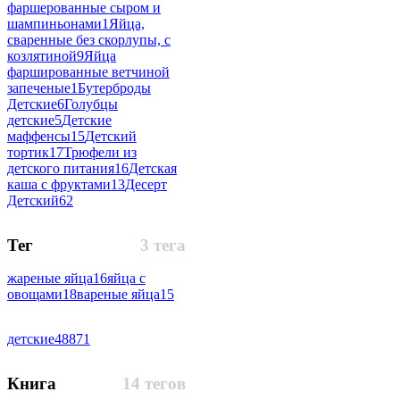
фаршерованные сыром и
шампиньонами
1
Яйца,
сваренные без скорлупы, с
козлятиной
9
Яйца
фаршированные ветчиной
запеченые
1
Бутерброды
Детские
6
Голубцы
детские
5
Детские
маффенсы
15
Детский
тортик
17
Трюфели из
детского питания
16
Детская
каша с фруктами
13
Десерт
Детский
62
Тег
3 тега
жареные яйца
16
яйца с
овощами
18
вареные яйца
15
детские
48871
Книга
14 тегов