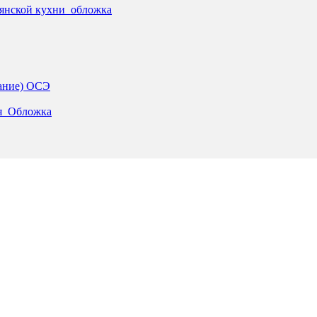
ьянской кухни_обложка
дание) ОСЭ
ия_Обложка