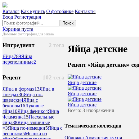
Каталог
Как купить
О фотобанке
Контакты
Вход
Регистрация
Поиск
Корзина пуста
Добавьте фотографии для заказа
Ингредиент
2 тега
Яйца детские
Яйца
789
Яйца
перепелинные
2
Рецепт «Яйца детские» со
Рецепт
102 тега
Яйца детские
Яйца в формах
13
Яйца в
Яйца детские
гнездах
36
Яйца по-
шведски
4
Яйца с
Яйца детские
беконом
16
Луковые
Всего: 3 изображения
яйца
10
Яйца феникс
4
Яйца
Фламенка
15
Пасхальные
яйца
38
Яйца заливные
Тематические коллекции
=
3
Яйца по-немецки
5
Яйца с
чесноком
5
Мышка из
Обложка Армянская кухня