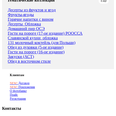
Тематические коллекции
Еще
Десерты из фруктов и ягод
Фрукты-ягоды
Горячие напитки с вином
Десерты_Обложка
Домашний пир ОСЭ
Гости на пороге (17-ое издание) РООССА
Славянской кухни_обложка
131 молочный коктейль (для Польши)
Обед из духовки (5-ое издание)
Гости на пороге (16-ое издание)
Закуски (АСТ)
Обед в восточном стиле
Клиентам
Договор
NEW!
Приложения
NEW!
О фотобанке
Прайс
Регистрация
Контакты