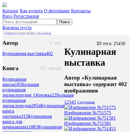
Каталог
Как купить
О фотобанке
Контакты
Вход
Регистрация
Поиск
Корзина пуста
Добавьте фотографии для заказа
Автор
1 тег
ID тега: 25430
Кулинарная
Кулинарная выставка
402
выставка
Книга
17 тегов
Автор «Кулинарная
Кулинарная
выставка» содержит 402
школа
185
Большая
кулинарная
изображения
энциклопедия_Обложка
22
Большая
кулинарная
1
2
3
4
5
Следующая
энциклопедия
2854
Кулинарная
книга
Изображение №751575
охотника
315
Кулинарная
книга для
Изображение №751581
начинающих
1883
Кулинарная