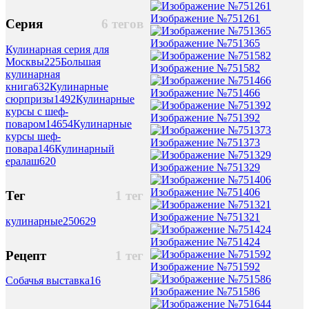
Изображение №751261
Серия
6 тегов
Изображение №751365
Кулинарная серия для
Москвы
225
Большая
Изображение №751582
кулинарная
книга
632
Кулинарные
Изображение №751466
сюрпризы
1492
Кулинарные
курсы с шеф-
Изображение №751392
поваром
14654
Кулинарные
курсы шеф-
Изображение №751373
повара
146
Кулинарный
ералаш
620
Изображение №751329
Изображение №751406
Тег
1 тег
Изображение №751321
кулинарные
250629
Изображение №751424
Рецепт
1 тег
Изображение №751592
Собачья выставка
16
Изображение №751586