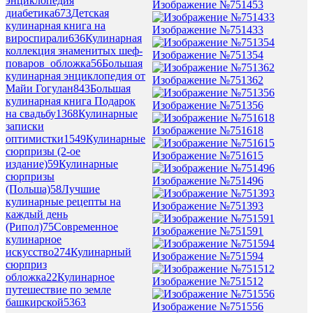
энциклопедия
Изображение №751453
диабетика
673
Детская
кулинарная книга на
Изображение №751433
вироспирали
636
Кулинарная
коллекция знаменитых шеф-
Изображение №751354
поваров_обложка
56
Большая
кулинарная энциклопедия от
Изображение №751362
Майи Гогулан
843
Большая
кулинарная книга Подарок
Изображение №751356
на свадьбу
1368
Кулинарные
записки
Изображение №751618
оптимистки
1549
Кулинарные
сюрпризы (2-ое
Изображение №751615
издание)
59
Кулинарные
сюрпризы
Изображение №751496
(Польша)
58
Лучшие
кулинарные рецепты на
Изображение №751393
каждый день
(Рипол)
75
Современное
Изображение №751591
кулинарное
искусство
274
Кулинарный
Изображение №751594
сюрприз
обложка
22
Кулинарное
Изображение №751512
путешествие по земле
башкирской
5363
Изображение №751556