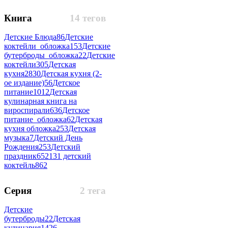
Книга
14 тегов
Детские Блюда
86
Детские
коктейли_обложка
153
Детские
бутерброды_обложка
22
Детские
коктейли
305
Детская
кухня
2830
Детская кухня (2-
ое издание)
56
Детское
питание
1012
Детская
кулинарная книга на
вироспирали
636
Детское
питание_обложка
62
Детская
кухня обложка
253
Детская
музыка
7
Детский День
Рождения
253
Детский
праздник
652
131 детский
коктейль
862
Серия
2 тега
Детские
бутерброды
22
Детская
кулинария
1426