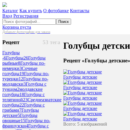
Каталог
Как купить
О фотобанке
Контакты
Вход
Регистрация
Поиск
Корзина пуста
Добавьте фотографии для заказа
Рецепт
53 тега
Голубцы детски
Голубцы
-
6
Голубцы
26
Голубцы
Рецепт «Голубцы детские
рыбные
8
Голубцы по-
немецки
3
Сочные
голубцы
19
Голубцы по-
Голубцы детские
турецки
12
Голубцы по-
молдавски
3
Голубцы с
Голубцы детские
тунцом
2
молдавские
голубцы
18
Голубцы с
Голубцы детские
телятиной
23
Среднеазиатские
голубцы
22
Голубцы с
Голубцы детские
грибами
7
Голубцы
детские
5
Голубцы
Голубцы детские
овощные
15
Голубцы по-
Всего: 5 изображений
французски
4
Голубцы с