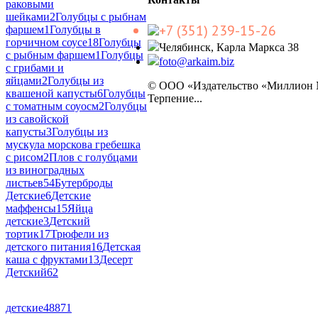
раковыми
шейками
2
Голубцы с рыбнам
+7 (351) 239-15-26
фаршем
1
Голубцы в
горчичном соусе
18
Голубцы
Челябинск, Карла Маркса 38
с рыбным фаршем
1
Голубцы
foto@arkaim.biz
с грибами и
яйцами
2
Голубцы из
© ООО «Издательство «Миллион
квашеной капусты
6
Голубцы
Терпение...
с томатным соуосм
2
Голубцы
из савойской
капусты
3
Голубцы из
мускула морскова гребешка
с рисом
2
Плов с голубцами
из виноградных
листьев
54
Бутерброды
Детские
6
Детские
маффенсы
15
Яйца
детские
3
Детский
тортик
17
Трюфели из
детского питания
16
Детская
каша с фруктами
13
Десерт
Детский
62
детские
48871