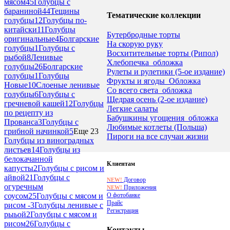
мясом
45
Голубцы с
бараниной
44
Тещины
Тематические коллекции
голубцы
12
Голубцы по-
китайски
11
Голубцы
Бутербродные торты
оригинальные
4
Болгарские
На скорую руку
голубцы
1
Голубцы с
Восхитительные торты (Рипол)
рыбой
8
Ленивые
Хлебопечка_обложка
голубцы
26
Болгарские
Рулеты и рулетики (5-ое издание)
голубцы
1
Голубцы
Фрукты и ягоды_Обложка
Новые
10
Слоеные ленивые
Со всего света_обложка
голубцы
6
Голубцы с
Щедрая осень (2-ое издание)
гречневой кашей
12
Голубцы
Легкие салаты
по рецепту из
Бабушкины угощения_обложка
Прованса
3
Голубцы с
Любимые котлеты (Польша)
грибной начинкой
5
Еще 23
Пироги на все случаи жизни
Голубцы из виноградных
листьев
14
Голубцы из
белокачанной
Клиентам
капусты
2
Голубцы с рисом и
айвой
21
Голубцы с
Договор
NEW!
огуречным
Приложения
NEW!
О фотобанке
соусом
25
Голубцы с мясом и
Прайс
рисом -
3
Голубцы ленивые с
Регистрация
рыьой
2
Голубцы с мясом и
рисом
26
Голубцы с
Контакты